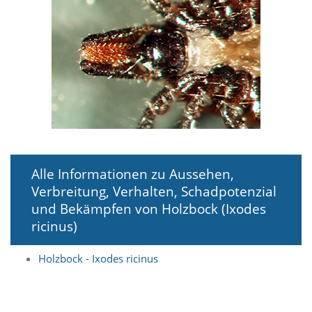
i
e
r
e
n
w
o
l
l
e
n
.
B
Alle Informationen zu Aussehen,
i
t
Verbreitung, Verhalten, Schadpotenzial
t
und Bekämpfen von Holzbock (Ixodes
e
ricinus)
b
e
a
Holzbock - Ixodes ricinus
c
h
t
e