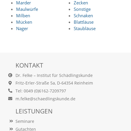
f
Marder
Zecken
o
Maulwürfe
Sonstige
r
Milben
Schnaken
d
Mücken
Blattläuse
e
Nager
Staubläuse
r
l
i
c
h
e
n
KONTAKT
C
o
Dr. Felke – Institut für Schädlingskunde
o
Fritz-Erler-Straße 5a, D-64354 Reinheim
k
i
Tel: 0049 (0)6162-7209797
e
m.felke@schaedlingskunde.de
s
n
LEISTUNGEN
i
c
Seminare
h
t
Gutachten