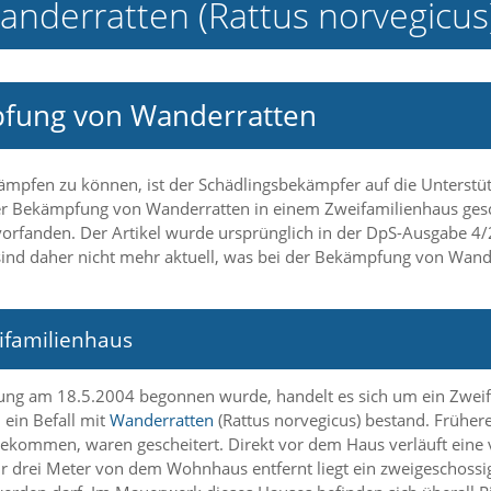
derratten (Rattus norvegicus) -
pfung von Wanderratten
mpfen zu können, ist der Schädlingsbekämpfer auf die Unterstü
 der Bekämpfung von Wanderratten in einem Zweifamilienhaus ges
rfanden. Der Artikel wurde ursprünglich in der DpS-Ausgabe 4/2
ind daher nicht mehr aktuell, was bei der Bekämpfung von Wande
ifamilienhaus
ung am 18.5.2004 begonnen wurde, handelt es sich um ein Zwei
 ein Befall mit
Wanderratten
(Rattus norvegicus) bestand. Früher
 bekommen, waren gescheitert. Direkt vor dem Haus verläuft eine 
ur drei Meter von dem Wohnhaus entfernt liegt ein zweigeschossig