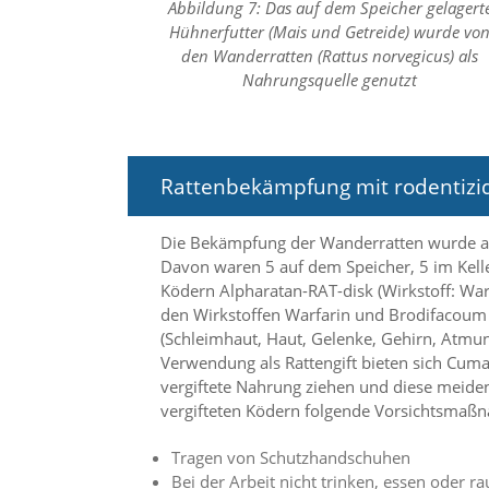
Abbildung 7: Das auf dem Speicher gelagert
Hühnerfutter (Mais und Getreide) wurde vo
Marketing
den Wanderratten (Rattus norvegicus) als
Nahrungsquelle genutzt
(Anzeigen
personalisierter
Werbung)
Rattenbekämpfung mit rodentizi
U
m
p
Die Bekämpfung der Wanderratten wurde a
e
Davon waren 5 auf dem Speicher, 5 im Kell
r
s
Ködern Alpharatan-RAT-disk (Wirkstoff: War
o
den Wirkstoffen Warfarin und Brodifacoum
n
(Schleimhaut, Haut, Gelenke, Gehirn, Atmung
a
Verwendung als Rattengift bieten sich Cum
l
vergiftete Nahrung ziehen und diese meiden
i
vergifteten Ködern folgende Vorsichtsmaß
s
i
e
Tragen von Schutzhandschuhen
r
Bei der Arbeit nicht trinken, essen oder r