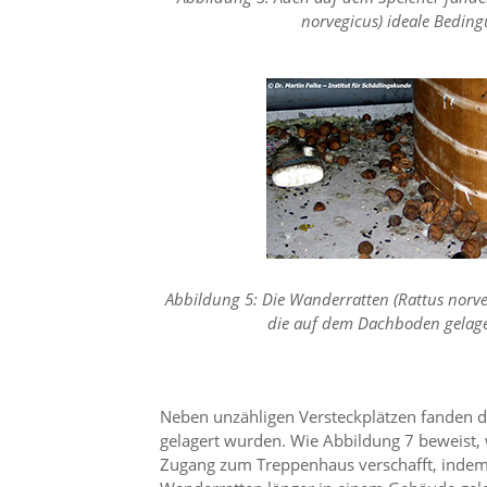
f
norvegicus) ideale Bedin
o
r
d
e
r
l
i
c
h
e
n
C
o
o
Abbildung 5: Die Wanderratten (Rattus norv
k
die auf dem Dachboden gelag
i
e
s
n
i
Neben unzähligen Versteckplätzen fanden di
c
gelagert wurden. Wie Abbildung 7 beweist,
h
Zugang zum Treppenhaus verschafft, indem s
t