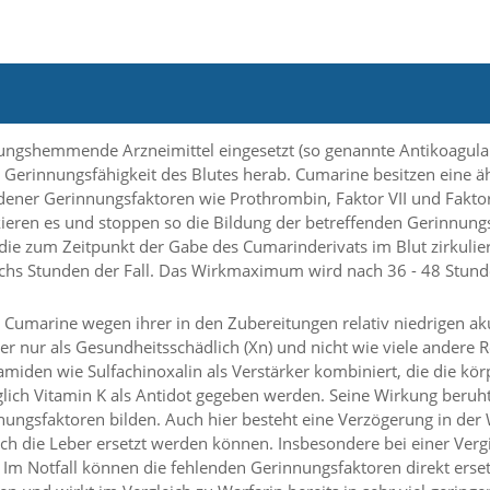
ungshemmende Arzneimittel eingesetzt (so genannte Antikoagula
 Gerinnungsfähigkeit des Blutes herab. Cumarine besitzen eine äh
edener Gerinnungsfaktoren wie Prothrombin, Faktor VII und Faktor
ckieren es und stoppen so die Bildung der betreffenden Gerinnu
 die zum Zeitpunkt der Gabe des Cumarinderivats im Blut zirkuli
sechs Stunden der Fall. Das Wirkmaximum wird nach 36 - 48 Stunde
 Cumarine wegen ihrer in den Zubereitungen relativ niedrigen ak
 nur als Gesundheitsschädlich (Xn) und nicht wie viele andere Rode
amiden wie Sulfachinoxalin als Verstärker kombiniert, die die k
ich Vitamin K als Antidot gegeben werden. Seine Wirkung beruh
ungsfaktoren bilden. Auch hier besteht eine Verzögerung in der 
h die Leber ersetzt werden können. Insbesondere bei einer Verg
h. Im Notfall können die fehlenden Gerinnungsfaktoren direkt ers