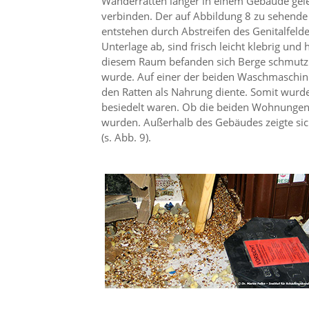
Wanderratten länger in einem Gebäude geleb
d
verbinden. Der auf Abbildung 8 zu sehende 
e
entstehen durch Abstreifen des Genitalfelde
a
Unterlage ab, sind frisch leicht klebrig un
k
t
diesem Raum befanden sich Berge schmutzi
i
wurde. Auf einer der beiden Waschmaschinen
v
den Ratten als Nahrung diente. Somit wurd
i
besiedelt waren. Ob die beiden Wohnungen eb
e
wurden. Außerhalb des Gebäudes zeigte sic
r
(s. Abb. 9).
t
w
e
r
d
e
n
k
ö
n
n
e
n
.