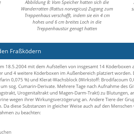
e
Abbildung 8: Vom Speicher hatten sich die
n
Wanderratten (Rattus norvegicus) Zugang zum
s
Treppenhaus verschafft, indem sie ein 4 cm
hohes und 6 cm breites Loch in die
Treppenhaustür genagt hatten
den Fraßködern
m 18.5.2004 mit dem Aufstellen von insgesamt 14 Köderboxen
er und 4 weitere Köderboxen im Außenbereich platziert worden. 
farin 0,075 %) und Klerat-Wachsblock (Wirkstoff: Brodifacoum 0,
 um sog. Cumarin-Derivate. Mehrere Tage nach Aufnahme des G
strakt, Urogenitaltrakt und Magen-Darm-Trakt) zu Blutungen, an d
arine wegen ihrer Wirkungsverzögerung an. Andere Tiere der Gru
. Da diese Substanzen in gleicher Weise auch auf den Menschen w
nahmen zu beachten:
auchen