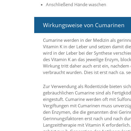
t
Anschließend Hände waschen
e
u
n
Wirkungsweise von Cumarinen
d
f
ü
Cumarine werden in der Medizin als gerinn
r
Vitamin K in der Leber und setzen damit die
S
i
wird in der Leber bei der Synthese verschi
e
des Vitamin K an das jeweilige Enzym, blo
o
Wirkung tritt daher auch erst ein, nachdem
p
verbraucht wurden. Dies ist erst nach ca. 
t
i
m
Zur Verwendung als Rodentizide bieten sich
i
gebräuchlichen Cumarine sind als Fertigköder
e
eingestuft. Cumarine werden oft mit Sulfon
r
Vergiftungen mit Cumarinen muss unverzügl
t
den Enzymen, die die genannten drei Gerinn
e
Gerinnungsfaktoren erst nach und nach durc
I
n
Langzeittherapie mit Vitamin K erforderlic
h