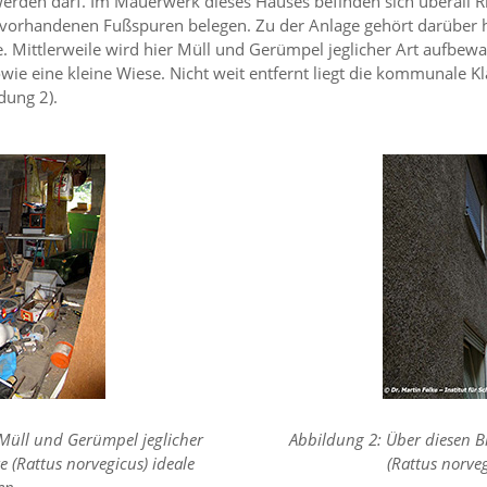
werden darf. Im Mauerwerk dieses Hauses befinden sich überall R
 vorhandenen Fußspuren belegen. Zu der Anlage gehört darüber h
. Mittlerweile wird hier Müll und Gerümpel jeglicher Art aufbewa
ie eine kleine Wiese. Nicht weit entfernt liegt die kommunale Kl
dung 2).
Müll und Gerümpel jeglicher
Abbildung 2: Über diesen B
 (Rattus norvegicus) ideale
(Rattus norv