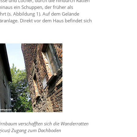
isse und Löcher, durch die hindurch Ratten
inaus ein Schuppen, der früher als
hrt (s. Abbildung 1). Auf dem Gelände
äranlage. Direkt vor dem Haus befindet sich
irnbaum verschafften sich die Wanderratten
egicus) Zugang zum Dachboden