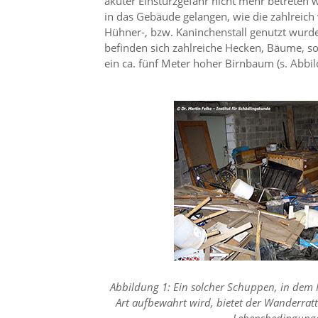
akuter Einsturzgefahr nicht mehr betreten 
i
in das Gebäude gelangen, wie die zahlreich
e
r
Hühner-, bzw. Kaninchenstall genutzt wurde
e
befinden sich zahlreiche Hecken, Bäume, sow
n
ein ca. fünf Meter hoher Birnbaum (s. Abbil
w
o
l
l
e
n
.
B
i
t
t
e
b
e
a
c
Abbildung 1: Ein solcher Schuppen, in dem 
h
t
Art aufbewahrt wird, bietet der Wanderratte
e