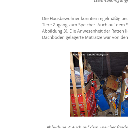
Lebensbedingung
n
S
i
Die Hausbewohner konnten regelmäßig beoba
e
Tiere Zugang zum Speicher. Auch auf dem S
,
Abbildung 3). Die Anwesenheit der Ratten li
d
a
Dachboden gelagerte Matratze war von den 
s
s
d
i
e
t
e
c
h
n
i
s
c
h
e
r
Abbildung 3: Auch auf dem Speicher fand