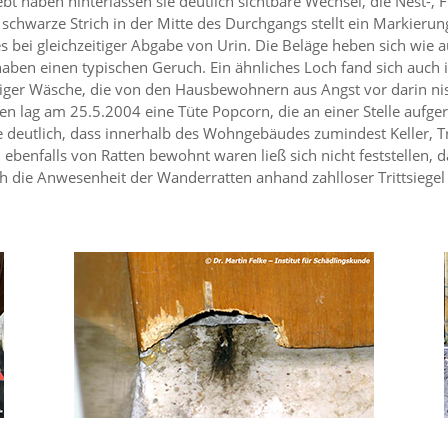
t haben hinterlassen sie deutlich sichtbare Wechsel, die Nest-, 
schwarze Strich in der Mitte des Durchgangs stellt ein Markierun
s bei gleichzeitiger Abgabe von Urin. Die Beläge heben sich wie 
d haben einen typischen Geruch. Ein ähnliches Loch fand sich auch 
ger Wäsche, die von den Hausbewohnern aus Angst vor darin ni
 lag am 25.5.2004 eine Tüte Popcorn, die an einer Stelle aufgeri
e deutlich, dass innerhalb des Wohngebäudes zumindest Keller, 
enfalls von Ratten bewohnt waren ließ sich nicht feststellen, da
h die Anwesenheit der Wanderratten anhand zahlloser Trittsiege