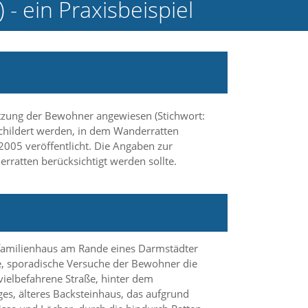
 ein Praxisbeispiel
tzung der Bewohner angewiesen (Stichwort:
childert werden, in dem Wanderratten
005 veröffentlicht. Die Angaben zur
rratten berücksichtigt werden sollte.
familienhaus am Rande eines Darmstädter
e, sporadische Versuche der Bewohner die
vielbefahrene Straße, hinter dem
es, älteres Backsteinhaus, das aufgrund