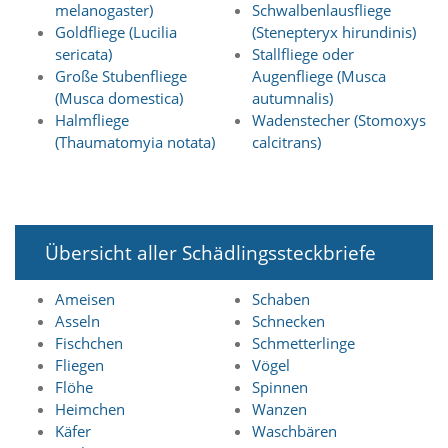
melanogaster)
Schwalbenlausfliege
n
Goldfliege (Lucilia
(Stenepteryx hirundinis)
S
i
sericata)
Stallfliege oder
e
Große Stubenfliege
Augenfliege (Musca
,
(Musca domestica)
autumnalis)
d
Halmfliege
Wadenstecher (Stomoxys
a
(Thaumatomyia notata)
calcitrans)
s
s
d
i
e
t
Übersicht aller Schädlingssteckbriefe
e
c
h
Ameisen
Schaben
n
Asseln
Schnecken
i
Fischchen
Schmetterlinge
s
Fliegen
Vögel
c
Flöhe
Spinnen
h
Heimchen
Wanzen
e
Käfer
Waschbären
r