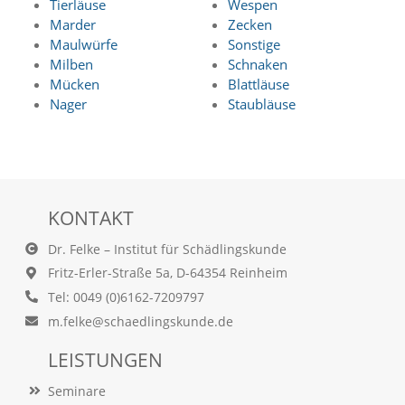
f
Tierläuse
Wespen
o
Marder
Zecken
r
Maulwürfe
Sonstige
d
Milben
Schnaken
e
Mücken
Blattläuse
r
Nager
Staubläuse
l
i
c
h
e
n
C
KONTAKT
o
o
Dr. Felke – Institut für Schädlingskunde
k
Fritz-Erler-Straße 5a, D-64354 Reinheim
i
e
Tel: 0049 (0)6162-7209797
s
m.felke@schaedlingskunde.de
n
i
LEISTUNGEN
c
h
Seminare
t