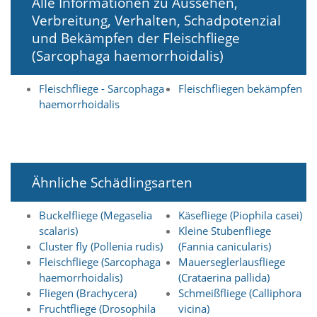
Alle Informationen zu Aussehen,
i
e
Verbreitung, Verhalten, Schadpotenzial
r
und Bekämpfen der Fleischfliege
e
(Sarcophaga haemorrhoidalis)
n
w
o
Fleischfliege - Sarcophaga
Fleischfliegen bekämpfen
l
haemorrhoidalis
l
e
n
.
B
i
Ähnliche Schädlingsarten
t
t
Buckelfliege (Megaselia
Käsefliege (Piophila casei)
e
scalaris)
Kleine Stubenfliege
b
e
Cluster fly (Pollenia rudis)
(Fannia canicularis)
a
Fleischfliege (Sarcophaga
Mauerseglerlausfliege
c
haemorrhoidalis)
(Crataerina pallida)
h
Fliegen (Brachycera)
Schmeißfliege (Calliphora
t
Fruchtfliege (Drosophila
vicina)
e