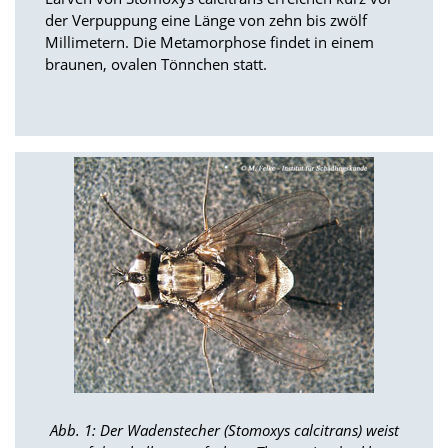
n
der Verpuppung eine Länge von zehn bis zwölf
S
Millimetern. Die Metamorphose findet in einem
i
braunen, ovalen Tönnchen statt.
e
,
d
a
s
s
d
i
e
t
e
c
h
n
i
s
c
h
e
Abb. 1: Der Wadenstecher (Stomoxys calcitrans) weist
r