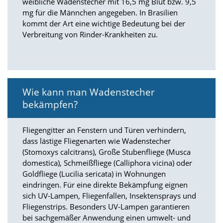
weibliche Wadenstecher mit 16,5 mg Blut bzw. 9,5
a
mg für die Männchen angegeben. In Brasilien
l
kommt der Art eine wichtige Bedeutung bei der
t
Verbreitung von Rinder-Krankheiten zu.
e
s
i
c
h
t
Wie kann man Wadenstecher
b
a
bekämpfen?
r
z
Fliegengitter an Fenstern und Türen verhindern,
u
m
dass lästige Fliegenarten wie Wadenstecher
a
(Stomoxys calcitrans), Große Stubenfliege (Musca
c
domestica), Schmeißfliege (Calliphora vicina) oder
h
Goldfliege (Lucilia sericata) in Wohnungen
e
eindringen. Für eine direkte Bekämpfung eignen
n
sich UV-Lampen, Fliegenfallen, Insektensprays und
i
s
Fliegenstrips. Besonders UV-Lampen garantieren
t
bei sachgemäßer Anwendung einen umwelt- und