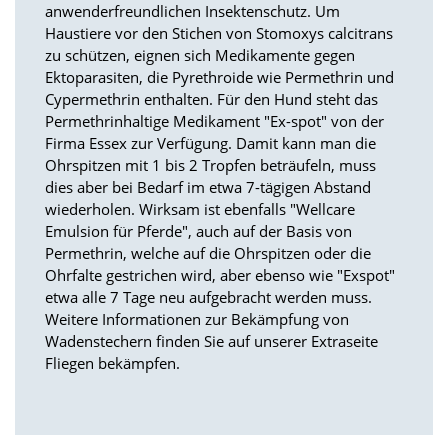
e
anwenderfreundlichen Insektenschutz. Um
s
Haustiere vor den Stichen von Stomoxys calcitrans
e
zu schützen, eignen sich Medikamente gegen
r
Ektoparasiten, die Pyrethroide wie Permethrin und
f
Cypermethrin enthalten. Für den Hund steht das
o
r
Permethrinhaltige Medikament "Ex-spot" von der
d
Firma Essex zur Verfügung. Damit kann man die
e
Ohrspitzen mit 1 bis 2 Tropfen beträufeln, muss
r
dies aber bei Bedarf im etwa 7-tägigen Abstand
l
wiederholen. Wirksam ist ebenfalls "Wellcare
i
Emulsion für Pferde", auch auf der Basis von
c
h
Permethrin, welche auf die Ohrspitzen oder die
,
Ohrfalte gestrichen wird, aber ebenso wie "Exspot"
d
etwa alle 7 Tage neu aufgebracht werden muss.
a
Weitere Informationen zur Bekämpfung von
s
Wadenstechern finden Sie auf unserer Extraseite
s
Fliegen bekämpfen.
d
i
e
s
e