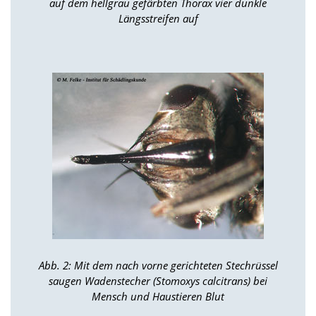
f
auf dem hellgrau gefärbten Thorax vier dunkle
o
Längsstreifen auf
r
d
e
r
l
i
c
h
e
n
C
o
o
k
i
e
s
n
Abb. 2: Mit dem nach vorne gerichteten Stechrüssel
i
saugen Wadenstecher (Stomoxys calcitrans) bei
c
Mensch und Haustieren Blut
h
t