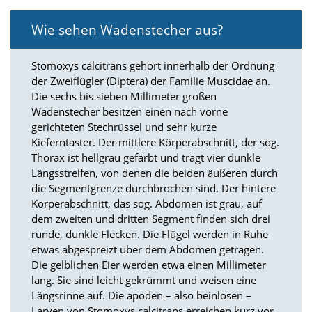
i
e
Wie sehen Wadenstecher aus?
r
e
n
Stomoxys calcitrans gehört innerhalb der Ordnung
w
der Zweiflügler (Diptera) der Familie Muscidae an.
o
Die sechs bis sieben Millimeter großen
l
l
Wadenstecher besitzen einen nach vorne
e
gerichteten Stechrüssel und sehr kurze
n
Kieferntaster. Der mittlere Körperabschnitt, der sog.
.
Thorax ist hellgrau gefärbt und trägt vier dunkle
B
Längsstreifen, von denen die beiden äußeren durch
i
die Segmentgrenze durchbrochen sind. Der hintere
t
t
Körperabschnitt, das sog. Abdomen ist grau, auf
e
dem zweiten und dritten Segment finden sich drei
b
runde, dunkle Flecken. Die Flügel werden in Ruhe
e
etwas abgespreizt über dem Abdomen getragen.
a
Die gelblichen Eier werden etwa einen Millimeter
c
lang. Sie sind leicht gekrümmt und weisen eine
h
t
Längsrinne auf. Die apoden – also beinlosen –
e
Larven von Stomoxys calcitrans erreichen kurz vor