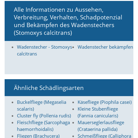
O
Alle Informationen zu Aussehen,
p
t
Verbreitung, Verhalten, Schadpotenzial
i
und Bekämpfen des Wadenstechers
o
(Stomoxys calcitrans)
n
a
u
Wadenstecher - Stomoxys
Wadenstecher bekämpfen
s
calcitrans
g
e
w
ä
h
l
Ähnliche Schädlingsarten
t
i
Buckelfliege (Megaselia
Käsefliege (Piophila casei)
s
scalaris)
Kleine Stubenfliege
t
.
Cluster fly (Pollenia rudis)
(Fannia canicularis)
D
Fleischfliege (Sarcophaga
Mauerseglerlausfliege
a
haemorrhoidalis)
(Crataerina pallida)
s
Fliegen (Brachycera)
Schmeißfliege (Calliphora