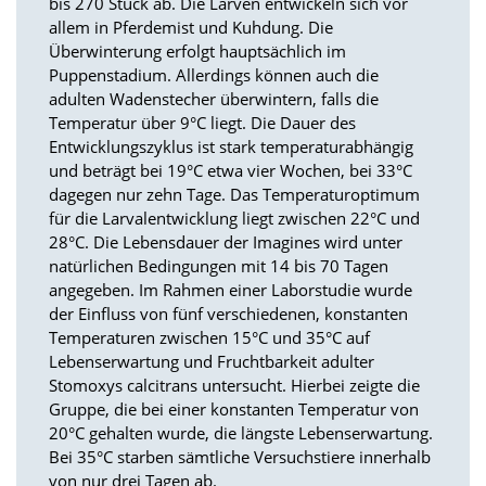
bis 270 Stück ab. Die Larven entwickeln sich vor
allem in Pferdemist und Kuhdung. Die
Marketing
Überwinterung erfolgt hauptsächlich im
Puppenstadium. Allerdings können auch die
(Anzeigen
adulten Wadenstecher überwintern, falls die
personalisierter
Temperatur über 9°C liegt. Die Dauer des
Entwicklungszyklus ist stark temperaturabhängig
Werbung)
und beträgt bei 19°C etwa vier Wochen, bei 33°C
U
dagegen nur zehn Tage. Das Temperaturoptimum
m
für die Larvalentwicklung liegt zwischen 22°C und
p
28°C. Die Lebensdauer der Imagines wird unter
e
natürlichen Bedingungen mit 14 bis 70 Tagen
r
s
angegeben. Im Rahmen einer Laborstudie wurde
o
der Einfluss von fünf verschiedenen, konstanten
n
Temperaturen zwischen 15°C und 35°C auf
a
Lebenserwartung und Fruchtbarkeit adulter
l
Stomoxys calcitrans untersucht. Hierbei zeigte die
i
Gruppe, die bei einer konstanten Temperatur von
s
i
20°C gehalten wurde, die längste Lebenserwartung.
e
Bei 35°C starben sämtliche Versuchstiere innerhalb
r
von nur drei Tagen ab.