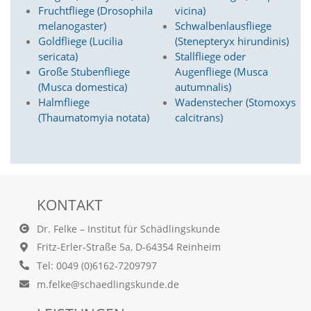
A
Fruchtfliege (Drosophila
vicina)
k
melanogaster)
Schwalbenlausfliege
t
i
Goldfliege (Lucilia
(Stenepteryx hirundinis)
v
sericata)
Stallfliege oder
i
Große Stubenfliege
Augenfliege (Musca
e
(Musca domestica)
autumnalis)
r
Halmfliege
Wadenstecher (Stomoxys
e
(Thaumatomyia notata)
calcitrans)
n
d
i
e
s
e
r
KONTAKT
C
o
Dr. Felke – Institut für Schädlingskunde
o
Fritz-Erler-Straße 5a, D-64354 Reinheim
k
i
Tel: 0049 (0)6162-7209797
e
m.felke@schaedlingskunde.de
a
r