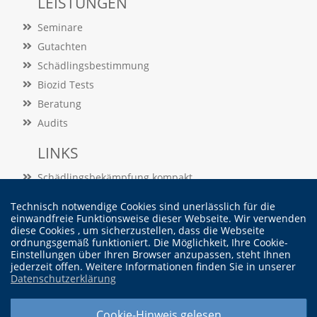
LEISTUNGEN
t
s
Seminare
c
Gutachten
h
l
Schädlingsbestimmung
i
Biozid Tests
e
ß
Beratung
t
Audits
d
i
LINKS
e
A
Schädlingsbekämpfung kompakt
k
t
Schädlingslexikon
Technisch notwendige Cookies sind unerlässlich für die
i
Veröffentlichungen
einwandfreie Funktionsweise dieser Webseite. Wir verwenden
v
diese Cookies , um sicherzustellen, dass die Webseite
i
ordnungsgemäß funktioniert. Die Möglichkeit, Ihre Cookie-
Vertrag widerrufen
e
Einstellungen über Ihren Browser anzupassen, steht Ihnen
r
jederzeit offen. Weitere Informationen finden Sie in unserer
u
Datenschutzerklärung
n
© Dr. Martin Felke - Institut für Schädlingskunde
g
Cookie-Hinweis gelesen
d