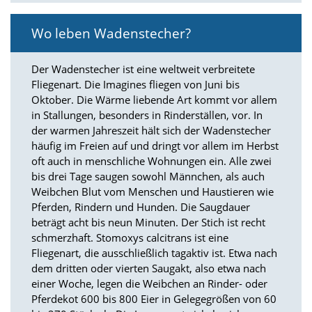
d
e
Wo leben Wadenstecher?
a
k
t
Der Wadenstecher ist eine weltweit verbreitete
i
Fliegenart. Die Imagines fliegen von Juni bis
v
Oktober. Die Wärme liebende Art kommt vor allem
i
e
in Stallungen, besonders in Rinderställen, vor. In
r
der warmen Jahreszeit hält sich der Wadenstecher
t
häufig im Freien auf und dringt vor allem im Herbst
w
oft auch in menschliche Wohnungen ein. Alle zwei
e
bis drei Tage saugen sowohl Männchen, als auch
r
Weibchen Blut vom Menschen und Haustieren wie
d
e
Pferden, Rindern und Hunden. Die Saugdauer
n
beträgt acht bis neun Minuten. Der Stich ist recht
k
schmerzhaft. Stomoxys calcitrans ist eine
ö
Fliegenart, die ausschließlich tagaktiv ist. Etwa nach
n
dem dritten oder vierten Saugakt, also etwa nach
n
einer Woche, legen die Weibchen an Rinder- oder
e
n
Pferdekot 600 bis 800 Eier in Gelegegrößen von 60
.