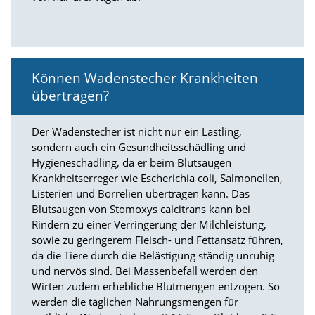
t
e
u
n
d
f
Können Wadenstecher Krankheiten
ü
übertragen?
r
S
i
Der Wadenstecher ist nicht nur ein Lästling,
e
sondern auch ein Gesundheitsschädling und
o
Hygieneschädling, da er beim Blutsaugen
p
Krankheitserreger wie Escherichia coli, Salmonellen,
t
i
Listerien und Borrelien übertragen kann. Das
m
Blutsaugen von Stomoxys calcitrans kann bei
i
Rindern zu einer Verringerung der Milchleistung,
e
sowie zu geringerem Fleisch- und Fettansatz führen,
r
da die Tiere durch die Belästigung ständig unruhig
t
und nervös sind. Bei Massenbefall werden den
e
I
Wirten zudem erhebliche Blutmengen entzogen. So
n
werden die täglichen Nahrungsmengen für
h