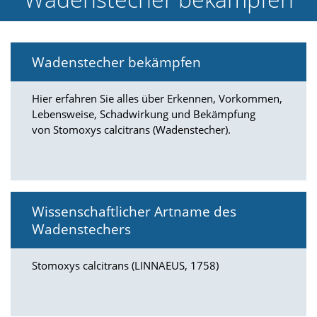
e
l
c
h
Wadenstecher bekämpfen
e
C
o
Hier erfahren Sie alles über Erkennen, Vorkommen,
o
Lebensweise, Schadwirkung und Bekämpfung
k
von Stomoxys calcitrans (Wadenstecher).
i
e
a
r
t
S
Wissenschaftlicher Artname des
i
e
Wadenstechers
a
k
Stomoxys calcitrans (LINNAEUS, 1758)
z
e
p
t