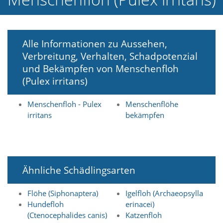
e
l
c
h
Alle Informationen zu Aussehen,
e
Verbreitung, Verhalten, Schadpotenzial
C
o
und Bekämpfen von Menschenfloh
o
(Pulex irritans)
k
i
e
Menschenfloh - Pulex
Menschenflöhe
a
irritans
bekämpfen
r
t
S
i
e
Ähnliche Schädlingsarten
a
k
z
Flöhe (Siphonaptera)
Igelfloh (Archaeopsylla
e
Hundefloh
erinacei)
p
(Ctenocephalides canis)
Katzenfloh
t