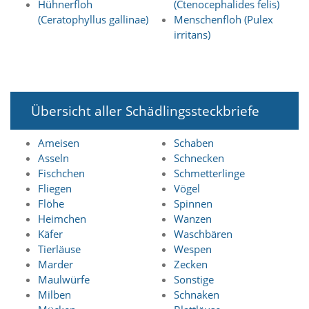
i
Hühnerfloh
(Ctenocephalides felis)
e
(Ceratophyllus gallinae)
Menschenfloh (Pulex
r
irritans)
e
n
w
o
l
l
Übersicht aller Schädlingssteckbriefe
e
n
Ameisen
Schaben
.
Asseln
Schnecken
B
Fischchen
Schmetterlinge
i
t
Fliegen
Vögel
t
Flöhe
Spinnen
e
Heimchen
Wanzen
b
Käfer
Waschbären
e
Tierläuse
Wespen
a
Marder
Zecken
c
h
Maulwürfe
Sonstige
t
Milben
Schnaken
e