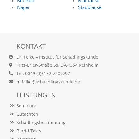
Mücken
Blattläuse
n
Nager
Staubläuse
S
i
e
,
d
a
KONTAKT
s
s
Dr. Felke – Institut für Schädlingskunde
d
i
Fritz-Erler-Straße 5a, D-64354 Reinheim
e
Tel: 0049 (0)6162-7209797
t
e
m.felke@schaedlingskunde.de
c
h
LEISTUNGEN
n
i
Seminare
s
Gutachten
c
h
Schädlingsbestimmung
e
Biozid Tests
r