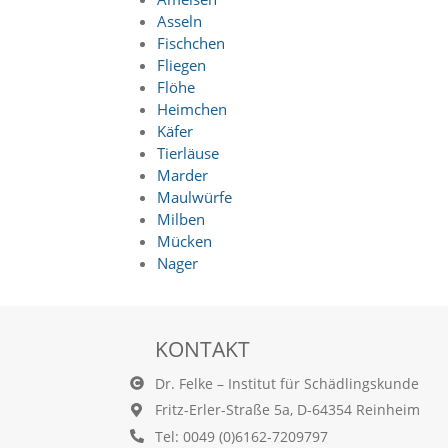
n
Asseln
S
Fischchen
i
Fliegen
e
Flöhe
,
d
Heimchen
a
Käfer
s
Tierläuse
s
Marder
d
Maulwürfe
i
Milben
e
Mücken
t
e
Nager
c
h
n
i
KONTAKT
s
c
Dr. Felke – Institut für Schädlingskunde
h
Fritz-Erler-Straße 5a, D-64354 Reinheim
e
r
Tel: 0049 (0)6162-7209797