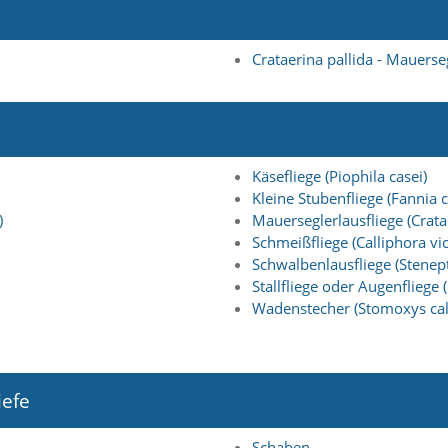
Crataerina pallida - Mauerse
Käsefliege (Piophila casei)
Kleine Stubenfliege (Fannia c
)
Mauerseglerlausfliege (Cratae
Schmeißfliege (Calliphora vic
Schwalbenlausfliege (Stenept
Stallfliege oder Augenfliege
Wadenstecher (Stomoxys calc
iefe
Schaben