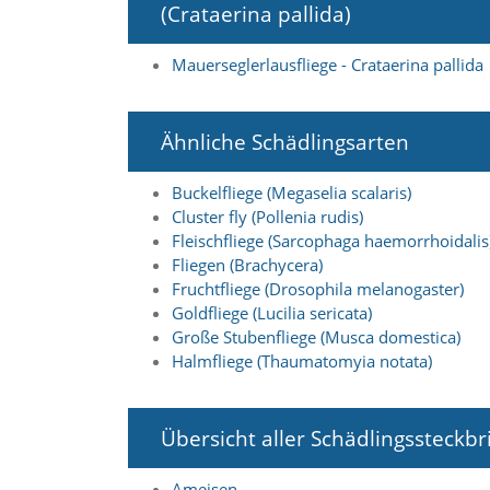
i
(Crataerina pallida)
e
r
Mauerseglerlausfliege - Crataerina pallida
e
n
w
o
Ähnliche Schädlingsarten
l
l
Buckelfliege (Megaselia scalaris)
e
n
Cluster fly (Pollenia rudis)
.
Fleischfliege (Sarcophaga haemorrhoidalis
B
Fliegen (Brachycera)
i
Fruchtfliege (Drosophila melanogaster)
t
Goldfliege (Lucilia sericata)
t
Große Stubenfliege (Musca domestica)
e
b
Halmfliege (Thaumatomyia notata)
e
a
c
Übersicht aller Schädlingssteckbr
h
t
e
Ameisen