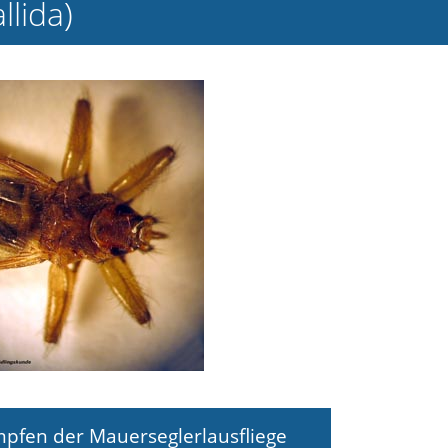
llida)
mpfen der Mauerseglerlausfliege