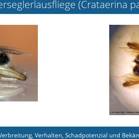
seglerlausfliege (Crataerina pa
 Verbreitung, Verhalten, Schadpotenzial und Bekä