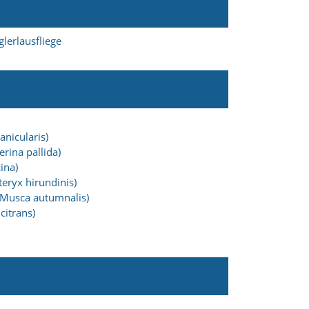
glerlausfliege
anicularis)
rina pallida)
ina)
eryx hirundinis)
 (Musca autumnalis)
itrans)