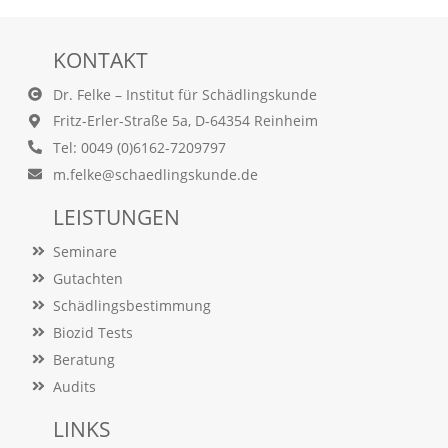
d
e
a
KONTAKT
k
t
Dr. Felke – Institut für Schädlingskunde
i
Fritz-Erler-Straße 5a, D-64354 Reinheim
v
i
Tel: 0049 (0)6162-7209797
e
m.felke@schaedlingskunde.de
r
t
LEISTUNGEN
w
e
Seminare
r
d
Gutachten
e
Schädlingsbestimmung
n
Biozid Tests
k
ö
Beratung
n
Audits
n
e
LINKS
n
.