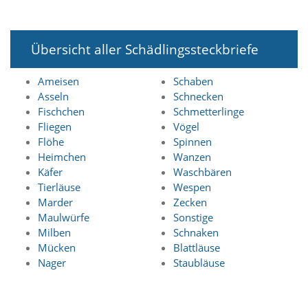
f
o
r
d
Übersicht aller Schädlingssteckbriefe
e
r
l
Ameisen
Schaben
i
Asseln
Schnecken
c
Fischchen
Schmetterlinge
h
Fliegen
Vögel
e
Flöhe
Spinnen
n
Heimchen
Wanzen
C
o
Käfer
Waschbären
o
Tierläuse
Wespen
k
Marder
Zecken
i
Maulwürfe
Sonstige
e
Milben
Schnaken
s
Mücken
Blattläuse
n
Nager
Staubläuse
i
c
h
t