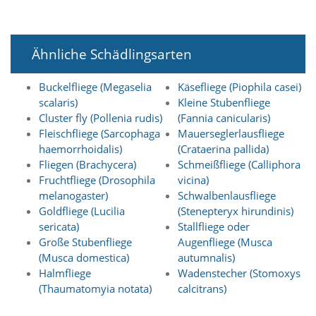
n
S
i
e
Ähnliche Schädlingsarten
,
d
Buckelfliege (Megaselia
Käsefliege (Piophila casei)
a
scalaris)
Kleine Stubenfliege
s
s
Cluster fly (Pollenia rudis)
(Fannia canicularis)
d
Fleischfliege (Sarcophaga
Mauerseglerlausfliege
i
haemorrhoidalis)
(Crataerina pallida)
e
Fliegen (Brachycera)
Schmeißfliege (Calliphora
t
Fruchtfliege (Drosophila
vicina)
e
melanogaster)
Schwalbenlausfliege
c
h
Goldfliege (Lucilia
(Stenepteryx hirundinis)
n
sericata)
Stallfliege oder
i
Große Stubenfliege
Augenfliege (Musca
s
(Musca domestica)
autumnalis)
c
Halmfliege
Wadenstecher (Stomoxys
h
(Thaumatomyia notata)
calcitrans)
e
r