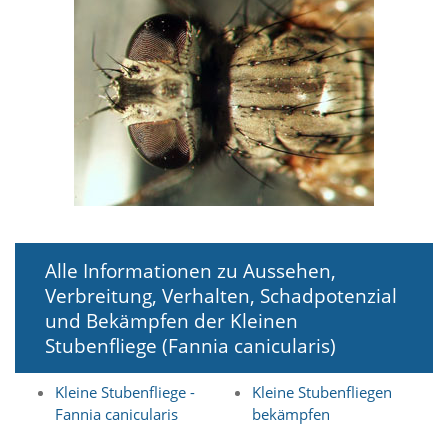
i
e
r
e
n
w
o
l
l
e
n
.
B
i
Alle Informationen zu Aussehen,
t
t
Verbreitung, Verhalten, Schadpotenzial
e
und Bekämpfen der Kleinen
b
Stubenfliege (Fannia canicularis)
e
a
c
Kleine Stubenfliege -
Kleine Stubenfliegen
h
Fannia canicularis
bekämpfen
t
e