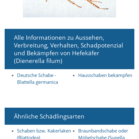
i
e
r
e
n
w
Alle Informationen zu Aussehen,
o
l
Verbreitung, Verhalten, Schadpotenzial
l
und Bekämpfen von Hefekäfer
e
(Dienerella filum)
n
.
B
Deutsche Schabe -
Hausschaben bekämpfen
i
Blattella germanica
t
t
e
b
e
a
Ähnliche Schädlingsarten
c
h
Schaben bzw. Kakerlaken
Braunbandschabe oder
t
e
(Blattodea)
Möbelschabe (Supella