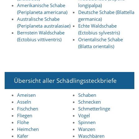
n
Amerikanische Schabe
longipalpa)
S
(Periplaneta americana)
Deutsche Schabe (Blattella
i
Australische Schabe
germanica)
e
(Periplaneta australasiae)
Echte Waldschabe
,
Bernstein Waldschabe
(Ectobius sylvestris)
d
(Ectobius vittiventris)
Orientalische Schabe
a
s
(Blatta orientalis)
s
d
i
e
t
Übersicht aller Schädlingssteckbriefe
e
c
h
Ameisen
Schaben
n
Asseln
Schnecken
i
Fischchen
Schmetterlinge
s
Fliegen
Vögel
c
h
Flöhe
Spinnen
e
Heimchen
Wanzen
r
Käfer
Waschbären