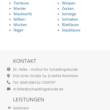
f
Tierläuse
Wespen
o
Marder
Zecken
r
Maulwürfe
Sonstige
d
Milben
Schnaken
e
r
Mücken
Blattläuse
l
Nager
Staubläuse
i
c
h
e
n
C
KONTAKT
o
o
Dr. Felke – Institut für Schädlingskunde
k
i
Fritz-Erler-Straße 5a, D-64354 Reinheim
e
Tel: 0049 (0)6162-7209797
s
m.felke@schaedlingskunde.de
n
i
LEISTUNGEN
c
h
t
Seminare