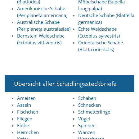
(Blattodea)
Möbelschabe (Supella
i
e
Amerikanische Schabe
longipalpa)
r
(Periplaneta americana)
Deutsche Schabe (Blattella
e
Australische Schabe
germanica)
n
(Periplaneta australasiae)
Echte Waldschabe
w
Bernstein Waldschabe
(Ectobius sylvestris)
o
(Ectobius vittiventris)
Orientalische Schabe
l
l
(Blatta orientalis)
e
n
.
B
i
Übersicht aller Schädlingssteckbriefe
t
t
e
Ameisen
Schaben
b
Asseln
Schnecken
e
Fischchen
Schmetterlinge
a
Fliegen
Vögel
c
Flöhe
Spinnen
h
t
Heimchen
Wanzen
e