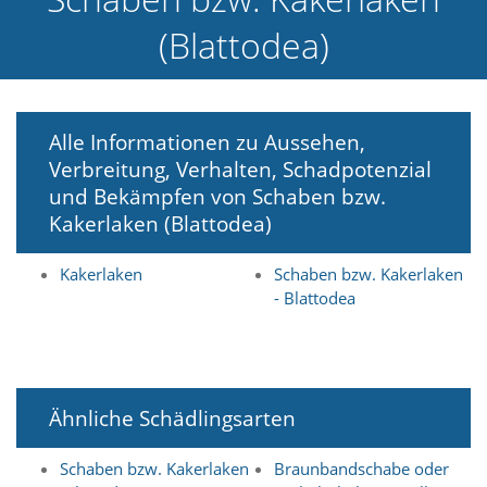
e
(Blattodea)
l
c
h
e
C
Alle Informationen zu Aussehen,
o
o
Verbreitung, Verhalten, Schadpotenzial
k
und Bekämpfen von Schaben bzw.
i
Kakerlaken (Blattodea)
e
a
r
Kakerlaken
Schaben bzw. Kakerlaken
t
- Blattodea
S
i
e
a
k
z
Ähnliche Schädlingsarten
e
p
Schaben bzw. Kakerlaken
Braunbandschabe oder
t