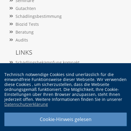
Seminare
f
o
Gutachten
r
Schädlingsbestimmung
d
e
Biozid Tests
r
Beratung
l
i
Audits
c
h
LINKS
e
n
Schädlingsbekämpfung kompakt
C
Schädlingslexikon
o
Technisch notwendige Cookies sind unerlässlich für die
Veröffentlichungen
o
einwandfreie Funktionsweise dieser Webseite. Wir verwenden
k
diese Cookies , um sicherzustellen, dass die Webseite
ordnungsgemäß funktioniert. Die Möglichkeit, Ihre Cookie-
i
Vertrag widerrufen
Einstellungen über Ihren Browser anzupassen, steht Ihnen
e
jederzeit offen. Weitere Informationen finden Sie in unserer
s
Datenschutzerklärung
n
i
© Dr. Martin Felke - Institut für Schädlingskunde
c
Cookie-Hinweis gelesen
Widerrufsbelehrung |
Cookieeinstellung ändern |
Datenschutzerklärung |
h
Impressum
t