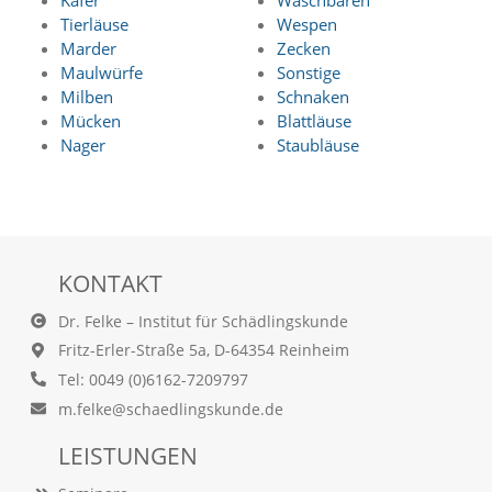
Käfer
Waschbären
n
Tierläuse
Wespen
S
Marder
Zecken
i
Maulwürfe
Sonstige
e
Milben
Schnaken
,
d
Mücken
Blattläuse
a
Nager
Staubläuse
s
s
d
i
e
t
KONTAKT
e
c
Dr. Felke – Institut für Schädlingskunde
h
n
Fritz-Erler-Straße 5a, D-64354 Reinheim
i
Tel: 0049 (0)6162-7209797
s
m.felke@schaedlingskunde.de
c
h
LEISTUNGEN
e
r