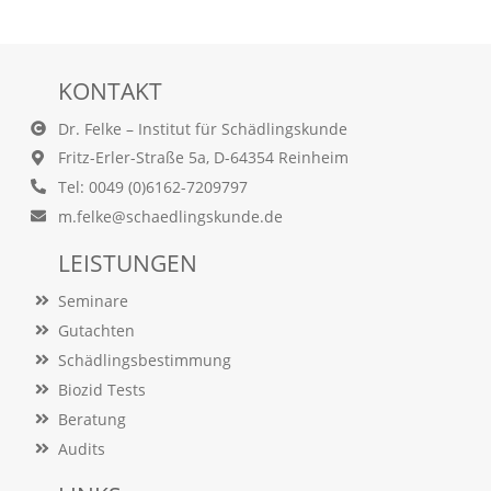
f
o
r
d
e
KONTAKT
r
l
Dr. Felke – Institut für Schädlingskunde
i
Fritz-Erler-Straße 5a, D-64354 Reinheim
c
Tel: 0049 (0)6162-7209797
h
e
m.felke@schaedlingskunde.de
n
C
LEISTUNGEN
o
o
Seminare
k
Gutachten
i
e
Schädlingsbestimmung
s
Biozid Tests
n
i
Beratung
c
Audits
h
t