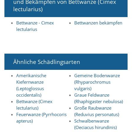
und Bekämpfen von Bettwanze (Cimex
i
e
lectularius)
r
e
Bettwanze - Cimex
Bettwanzen bekämpfen
n
lectularius
w
o
l
l
e
n
Ähnliche Schädlingsarten
.
B
i
Amerikanische
Gemeine Bodenwanze
t
Kiefernwanze
(Rhyparochromus
t
(Leptoglossus
vulgaris)
e
occidentalis)
Graue Feldwanze
b
Bettwanze (Cimex
(Rhaphigaster nebulosa)
e
lectularius)
Große Raubwanze
a
c
Feuerwanze (Pyrrhocoris
(Reduvius personatus)
h
apterus)
Schwalbenwanze
t
(Oeciacus hirundinis)
e