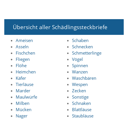
n
S
i
e
,
Übersicht aller Schädlingssteckbriefe
d
a
Ameisen
Schaben
s
Asseln
Schnecken
s
d
Fischchen
Schmetterlinge
i
Fliegen
Vögel
e
Flöhe
Spinnen
t
Heimchen
Wanzen
e
Käfer
Waschbären
c
Tierläuse
Wespen
h
Marder
Zecken
n
i
Maulwürfe
Sonstige
s
Milben
Schnaken
c
Mücken
Blattläuse
h
Nager
Staubläuse
e
r