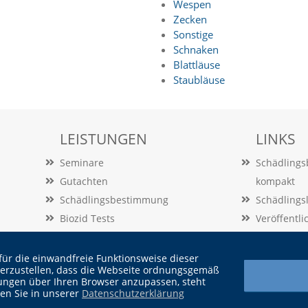
Wespen
Zecken
Sonstige
Schnaken
Blattläuse
Staubläuse
LEISTUNGEN
LINKS
Seminare
Schädling
Gutachten
kompakt
Schädlingsbestimmung
Schädlings
Biozid Tests
Veröffentl
Beratung
Vertrag
Audits
für die einwandfreie Funktionsweise dieser
herzustellen, dass die Webseite ordnungsgemäß
ellungen über Ihren Browser anzupassen, steht
den Sie in unserer
Datenschutzerklärung
Widerrufsbelehrung |
Cook