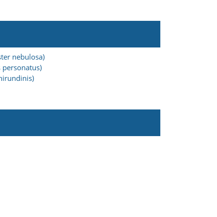
ter nebulosa)
 personatus)
irundinis)