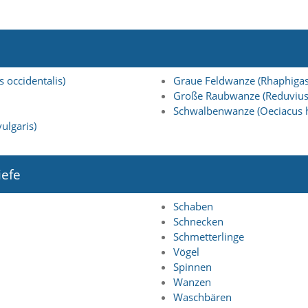
 occidentalis)
Graue Feldwanze (Rhaphigas
Große Raubwanze (Reduvius
Schwalbenwanze (Oeciacus h
lgaris)
iefe
Schaben
Schnecken
Schmetterlinge
Vögel
Spinnen
Wanzen
Waschbären