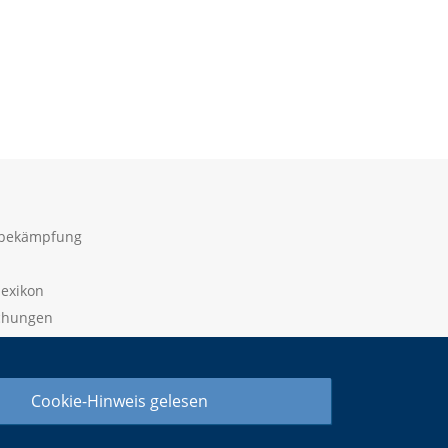
sbekämpfung
lexikon
ichungen
 widerrufen
Cookie-Hinweis gelesen
ieeinstellung ändern |
Datenschutzerklärung |
Impressum