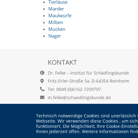
Tierläuse
n
Marder
S
Maulwürfe
i
e
Milben
,
Mücken
d
Nager
a
s
s
d
KONTAKT
i
e
Dr. Felke – Institut für Schädlingskunde
t
e
Fritz-Erler-Straße 5a, D-64354 Reinheim
c
Tel: 0049 (0)6162-7209797
h
m.felke@schaedlingskunde.de
n
i
s
c
Technisch notwendige Cookies sind unerlässlich 
Webseite. Wir verwenden diese Cookies , um sic
h
funktioniert. Die Möglichkeit, Ihre Cookie-Einst
e
Ihnen jederzeit offen. Weitere Informationen fin
r
© Dr. Martin Felke - Institut für Schädlingskunde