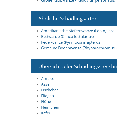
Große Raubwanze - Reduvius personatus
i
e
r
e
Ähnliche Schädlingsarten
n
w
Amerikanische Kiefernwanze (Leptoglossus
o
l
Bettwanze (Cimex lectularius)
l
Feuerwanze (Pyrrhocoris apterus)
e
Gemeine Bodenwanze (Rhyparochromus vu
n
.
B
Übersicht aller Schädlingssteckbr
i
t
t
Ameisen
e
Asseln
b
Fischchen
e
Fliegen
a
c
Flöhe
h
Heimchen
t
Käfer
e