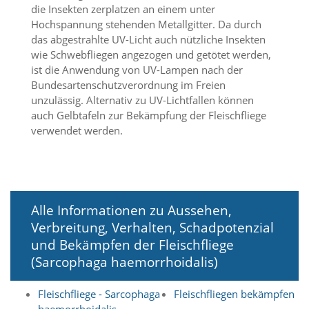
die Insekten zerplatzen an einem unter
a
l
Hochspannung stehenden Metallgitter. Da durch
t
das abgestrahlte UV-Licht auch nützliche Insekten
e
wie Schwebfliegen angezogen und getötet werden,
s
ist die Anwendung von UV-Lampen nach der
i
Bundesartenschutzverordnung im Freien
c
unzulässig. Alternativ zu UV-Lichtfallen können
h
auch Gelbtafeln zur Bekämpfung der Fleischfliege
t
b
verwendet werden.
a
r
z
u
m
a
Alle Informationen zu Aussehen,
c
Verbreitung, Verhalten, Schadpotenzial
h
und Bekämpfen der Fleischfliege
e
n
(Sarcophaga haemorrhoidalis)
i
s
Fleischfliege - Sarcophaga
Fleischfliegen bekämpfen
t