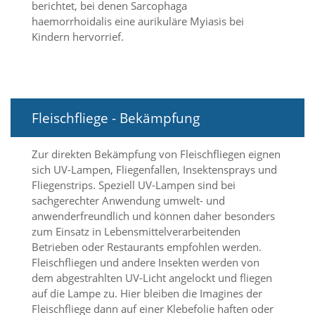
t
berichtet, bei denen Sarcophaga
e
haemorrhoidalis eine aurikuläre Myiasis bei
u
Kindern hervorrief.
n
d
f
ü
r
S
Fleischfliege - Bekämpfung
i
e
o
Zur direkten Bekämpfung von Fleischfliegen eignen
p
sich UV-Lampen, Fliegenfallen, Insektensprays und
t
Fliegenstrips. Speziell UV-Lampen sind bei
i
sachgerechter Anwendung umwelt- und
m
anwenderfreundlich und können daher besonders
i
zum Einsatz in Lebensmittelverarbeitenden
e
r
Betrieben oder Restaurants empfohlen werden.
t
Fleischfliegen und andere Insekten werden von
e
dem abgestrahlten UV-Licht angelockt und fliegen
I
auf die Lampe zu. Hier bleiben die Imagines der
n
Fleischfliege dann auf einer Klebefolie haften oder
h