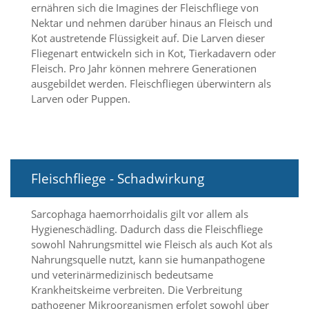
d
ernähren sich die Imagines der Fleischfliege von
e
Nektar und nehmen darüber hinaus an Fleisch und
a
Kot austretende Flüssigkeit auf. Die Larven dieser
k
Fliegenart entwickeln sich in Kot, Tierkadavern oder
t
Fleisch. Pro Jahr können mehrere Generationen
i
ausgebildet werden. Fleischfliegen überwintern als
v
Larven oder Puppen.
i
e
r
t
w
e
Fleischfliege - Schadwirkung
r
d
e
Sarcophaga haemorrhoidalis gilt vor allem als
n
Hygieneschädling. Dadurch dass die Fleischfliege
k
ö
sowohl Nahrungsmittel wie Fleisch als auch Kot als
n
Nahrungsquelle nutzt, kann sie humanpathogene
n
und veterinärmedizinisch bedeutsame
e
Krankheitskeime verbreiten. Die Verbreitung
n
pathogener Mikroorganismen erfolgt sowohl über
.