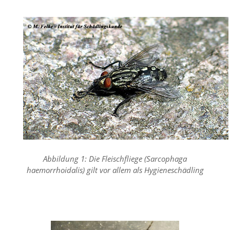
n
S
i
e
,
d
a
s
s
d
i
e
t
e
c
h
Abbildung 1: Die Fleischfliege (Sarcophaga
n
haemorrhoidalis) gilt vor allem als Hygieneschädling
i
s
c
h
e
r