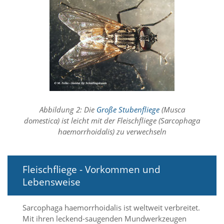
f
o
r
d
e
r
l
i
c
h
e
n
Abbildung 2: Die
Große Stubenfliege
(Musca
C
domestica) ist leicht mit der Fleischfliege (Sarcophaga
o
haemorrhoidalis) zu verwechseln
o
k
i
e
Fleischfliege - Vorkommen und
s
Lebensweise
n
i
c
Sarcophaga haemorrhoidalis ist weltweit verbreitet.
h
Mit ihren leckend-saugenden Mundwerkzeugen
t