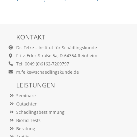
O
p
t
i
o
n
KONTAKT
a
u
Dr. Felke – Institut für Schädlingskunde
s
Fritz-Erler-Straße 5a, D-64354 Reinheim
g
e
Tel: 0049 (0)6162-7209797
w
m.felke@schaedlingskunde.de
ä
h
LEISTUNGEN
l
t
Seminare
i
s
Gutachten
t
Schädlingsbestimmung
.
D
Biozid Tests
a
Beratung
s
Audits