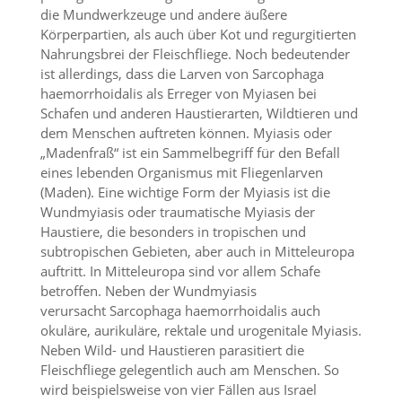
die Mundwerkzeuge und andere äußere
Körperpartien, als auch über Kot und regurgitierten
Marketing
Nahrungsbrei der Fleischfliege. Noch bedeutender
(Anzeigen
ist allerdings, dass die Larven von Sarcophaga
haemorrhoidalis als Erreger von Myiasen bei
personalisierter
Schafen und anderen Haustierarten, Wildtieren und
Werbung)
dem Menschen auftreten können. Myiasis oder
„Madenfraß“ ist ein Sammelbegriff für den Befall
U
m
eines lebenden Organismus mit Fliegenlarven
p
(Maden). Eine wichtige Form der Myiasis ist die
e
Wundmyiasis oder traumatische Myiasis der
r
Haustiere, die besonders in tropischen und
s
subtropischen Gebieten, aber auch in Mitteleuropa
o
auftritt. In Mitteleuropa sind vor allem Schafe
n
a
betroffen. Neben der Wundmyiasis
l
verursacht Sarcophaga haemorrhoidalis auch
i
okuläre, aurikuläre, rektale und urogenitale Myiasis.
s
Neben Wild- und Haustieren parasitiert die
i
Fleischfliege gelegentlich auch am Menschen. So
e
wird beispielsweise von vier Fällen aus Israel
r