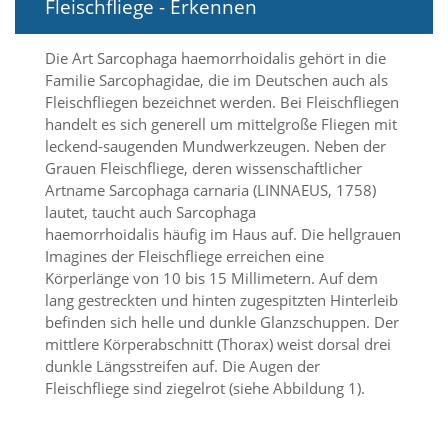
Fleischfliege - Erkennen
i
e
r
Die Art Sarcophaga haemorrhoidalis gehört in die
e
Familie Sarcophagidae, die im Deutschen auch als
n
w
Fleischfliegen bezeichnet werden. Bei Fleischfliegen
o
handelt es sich generell um mittelgroße Fliegen mit
l
leckend-saugenden Mundwerkzeugen. Neben der
l
Grauen Fleischfliege, deren wissenschaftlicher
e
Artname Sarcophaga carnaria (LINNAEUS, 1758)
n
lautet, taucht auch Sarcophaga
.
B
haemorrhoidalis häufig im Haus auf. Die hellgrauen
i
Imagines der Fleischfliege erreichen eine
t
Körperlänge von 10 bis 15 Millimetern. Auf dem
t
lang gestreckten und hinten zugespitzten Hinterleib
e
befinden sich helle und dunkle Glanzschuppen. Der
b
mittlere Körperabschnitt (Thorax) weist dorsal drei
e
dunkle Längsstreifen auf. Die Augen der
a
c
Fleischfliege sind ziegelrot (siehe Abbildung 1).
h
t
e