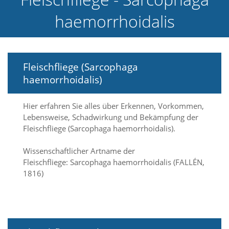
e
haemorrhoidalis
l
c
h
e
C
Fleischfliege (Sarcophaga
o
o
haemorrhoidalis)
k
i
e
Hier erfahren Sie alles über Erkennen, Vorkommen,
a
Lebensweise, Schadwirkung und Bekämpfung der
r
Fleischfliege (Sarcophaga haemorrhoidalis).
t
S
Wissenschaftlicher Artname der
i
Fleischfliege: Sarcophaga haemorrhoidalis (FALLÉN,
e
1816)
a
k
z
e
p
t