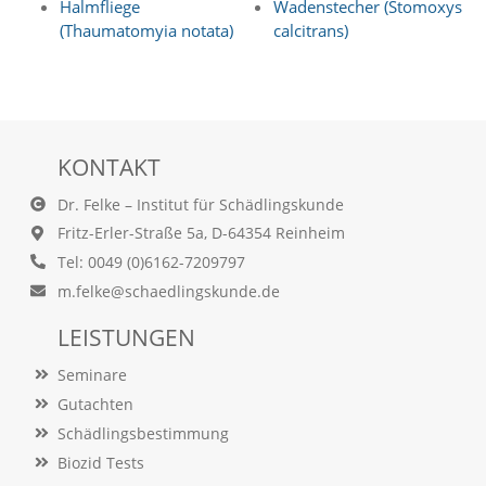
Halmfliege
Wadenstecher (Stomoxys
O
(Thaumatomyia notata)
calcitrans)
p
t
i
o
n
a
u
KONTAKT
s
g
Dr. Felke – Institut für Schädlingskunde
e
Fritz-Erler-Straße 5a, D-64354 Reinheim
w
ä
Tel: 0049 (0)6162-7209797
h
m.felke@schaedlingskunde.de
l
t
LEISTUNGEN
i
s
Seminare
t
Gutachten
.
D
Schädlingsbestimmung
a
Biozid Tests
s