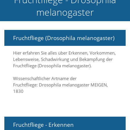
e
melanogaster
l
c
h
e
C
Fruchtfliege (Drosophila melanogaster)
o
o
k
Hier erfahren Sie alles über Erkennen, Vorkommen,
i
Lebensweise, Schadwirkung und Bekämpfung der
e
a
Fruchtfliege (Drosophila melanogaster).
r
t
Wissenschaftlicher Artname der
S
Fruchtfliege: Drosophila melanogaster MEIGEN,
i
1830
e
a
k
z
e
p
Fruchtfliege - Erkennen
t