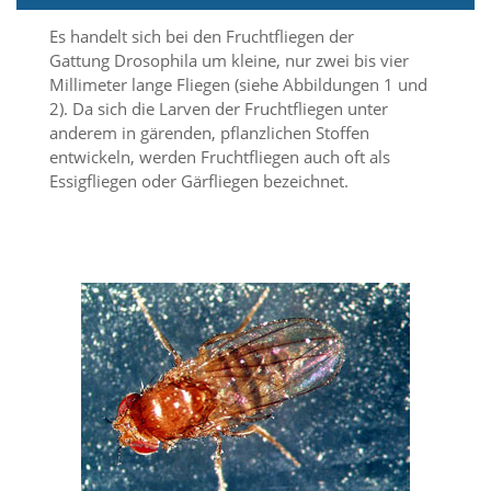
i
e
Es handelt sich bei den Fruchtfliegen der
r
Gattung Drosophila um kleine, nur zwei bis vier
e
Millimeter lange Fliegen (siehe Abbildungen 1 und
n
2). Da sich die Larven der Fruchtfliegen unter
w
o
anderem in gärenden, pflanzlichen Stoffen
l
entwickeln, werden Fruchtfliegen auch oft als
l
Essigfliegen oder Gärfliegen bezeichnet.
e
n
.
B
i
t
t
e
b
e
a
c
h
t
e