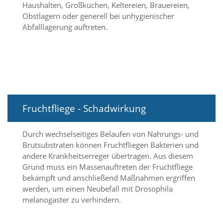
Haushalten, Großküchen, Keltereien, Brauereien,
Obstlagern oder generell bei unhygienischer
Marketing
Abfalllagerung auftreten.
(Anzeigen
personalisierter
Werbung)
U
m
p
Fruchtfliege - Schadwirkung
e
r
s
Durch wechselseitiges Belaufen von Nahrungs- und
o
Brutsubstraten können Fruchtfliegen Bakterien und
n
andere Krankheitserreger übertragen. Aus diesem
a
Grund muss ein Massenauftreten der Fruchtfliege
l
bekämpft und anschließend Maßnahmen ergriffen
i
werden, um einen Neubefall mit Drosophila
s
i
melanogaster zu verhindern.
e
r