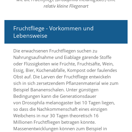
d
relativ kleine Fliegenart
e
a
k
t
Fruchtfliege - Vorkommen und
i
Lebensweise
v
i
e
Die erwachsenen Fruchtfliegen suchen zu
r
Nahrungsaufnahme und Eiablage gärende Stoffe
t
oder Flüssigkeiten wie Früchte, Fruchtsäfte, Wein,
w
Essig, Bier, Küchenabfälle, Kompost oder faulendes
e
r
Obst auf. Die Larven der Fruchtfliege entwickeln
d
sich in sich zersetzendem Pflanzenmaterial wie zum
e
Beispiel Bananenschalen. Unter günstigen
n
Bedingungen kann die Generationsdauer
k
von Drosophila melanogaster bei 10 Tagen liegen,
ö
so dass die Nachkommenschaft eines einzigen
n
n
Weibchens in nur 30 Tagen theoretisch 16
e
Millionen Fruchtfliegen betragen könnte.
n
Massenentwicklungen können zum Beispiel in
.