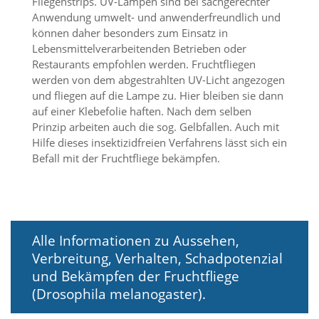
Fliegenstrips. UV-Lampen sind bei sachgerechter
a
Anwendung umwelt- und anwenderfreundlich und
l
können daher besonders zum Einsatz in
t
Lebensmittelverarbeitenden Betrieben oder
e
Restaurants empfohlen werden. Fruchtfliegen
s
i
werden von dem abgestrahlten UV-Licht angezogen
c
und fliegen auf die Lampe zu. Hier bleiben sie dann
h
auf einer Klebefolie haften. Nach dem selben
t
Prinzip arbeiten auch die sog. Gelbfallen. Auch mit
b
Hilfe dieses insektizidfreien Verfahrens lässt sich ein
a
Befall mit der Fruchtfliege bekämpfen.
r
z
u
m
a
c
Alle Informationen zu Aussehen,
h
e
Verbreitung, Verhalten, Schadpotenzial
n
und Bekämpfen der Fruchtfliege
i
(Drosophila melanogaster).
s
t