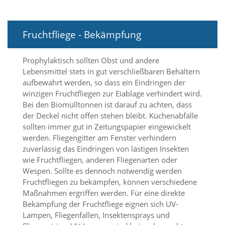
t
e
u
n
Fruchtfliege - Bekämpfung
d
f
Prophylaktisch sollten Obst und andere
ü
r
Lebensmittel stets in gut verschließbaren Behältern
S
aufbewahrt werden, so dass ein Eindringen der
i
winzigen Fruchtfliegen zur Eiablage verhindert wird.
e
Bei den Biomülltonnen ist darauf zu achten, dass
o
der Deckel nicht offen stehen bleibt. Küchenabfälle
p
sollten immer gut in Zeitungspapier eingewickelt
t
i
werden. Fliegengitter am Fenster verhindern
m
zuverlässig das Eindringen von lästigen Insekten
i
wie Fruchtfliegen, anderen Fliegenarten oder
e
Wespen. Sollte es dennoch notwendig werden
r
Fruchtfliegen zu bekämpfen, können verschiedene
t
Maßnahmen ergriffen werden. Für eine direkte
e
Bekämpfung der Fruchtfliege eignen sich UV-
I
n
Lampen, Fliegenfallen, Insektensprays und
h