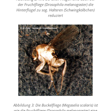
f
der Fruchtfliege (Drosophila melanogaster) die
o
Hinterflügel zu sog. Halteren (Schwingkölbchen)
r
d
reduziert
e
r
l
i
c
h
e
n
C
o
o
k
i
e
s
n
i
c
h
Abbildung 3: Die Buckelfliege (Megaselia scalaris) ist
t
wie die Fruchtfliege (Drosophila melanogaster) eine