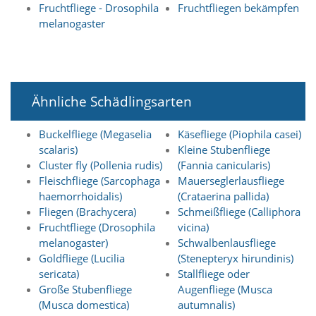
e
Fruchtfliege - Drosophila
Fruchtfliegen bekämpfen
s
melanogaster
e
r
f
o
r
d
Ähnliche Schädlingsarten
e
r
Buckelfliege (Megaselia
Käsefliege (Piophila casei)
l
scalaris)
Kleine Stubenfliege
i
c
Cluster fly (Pollenia rudis)
(Fannia canicularis)
h
Fleischfliege (Sarcophaga
Mauerseglerlausfliege
,
haemorrhoidalis)
(Crataerina pallida)
d
Fliegen (Brachycera)
Schmeißfliege (Calliphora
a
Fruchtfliege (Drosophila
vicina)
s
melanogaster)
Schwalbenlausfliege
s
d
Goldfliege (Lucilia
(Stenepteryx hirundinis)
i
sericata)
Stallfliege oder
e
Große Stubenfliege
Augenfliege (Musca
s
(Musca domestica)
autumnalis)
e