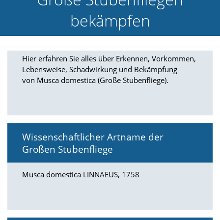
e
bekämpfen
l
c
h
e
C
Hier erfahren Sie alles über Erkennen, Vorkommen,
o
Lebensweise, Schadwirkung und Bekämpfung
o
von Musca domestica (Große Stubenfliege).
k
i
e
a
r
t
Wissenschaftlicher Artname der
S
Großen Stubenfliege
i
e
a
Musca domestica LINNAEUS, 1758
k
z
e
p
t