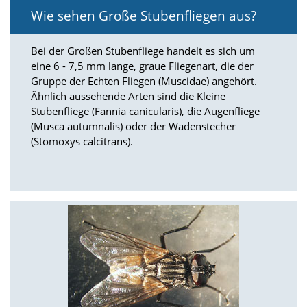
i
Wie sehen Große Stubenfliegen aus?
e
r
e
Bei der Großen Stubenfliege handelt es sich um
n
eine 6 - 7,5 mm lange, graue Fliegenart, die der
w
Gruppe der Echten Fliegen (Muscidae) angehört.
o
l
Ähnlich aussehende Arten sind die Kleine
l
Stubenfliege (Fannia canicularis), die Augenfliege
e
(Musca autumnalis) oder der Wadenstecher
n
(Stomoxys calcitrans).
.
B
i
t
t
e
b
e
a
c
h
t
e