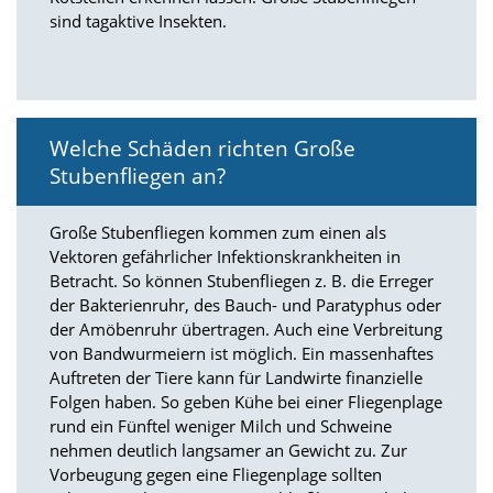
d
sind tagaktive Insekten.
e
a
k
t
i
v
Welche Schäden richten Große
i
Stubenfliegen an?
e
r
t
Große Stubenfliegen kommen zum einen als
w
Vektoren gefährlicher Infektionskrankheiten in
e
Betracht. So können Stubenfliegen z. B. die Erreger
r
d
der Bakterienruhr, des Bauch- und Paratyphus oder
e
der Amöbenruhr übertragen. Auch eine Verbreitung
n
von Bandwurmeiern ist möglich. Ein massenhaftes
k
Auftreten der Tiere kann für Landwirte finanzielle
ö
Folgen haben. So geben Kühe bei einer Fliegenplage
n
rund ein Fünftel weniger Milch und Schweine
n
nehmen deutlich langsamer an Gewicht zu. Zur
e
n
Vorbeugung gegen eine Fliegenplage sollten
.