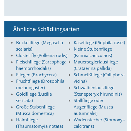
a
l
t
e
s
Ähnliche Schädlingsarten
i
c
Buckelfliege (Megaselia
Käsefliege (Piophila casei)
h
scalaris)
Kleine Stubenfliege
t
b
Cluster fly (Pollenia rudis)
(Fannia canicularis)
a
Fleischfliege (Sarcophaga
Mauerseglerlausfliege
r
haemorrhoidalis)
(Crataerina pallida)
z
Fliegen (Brachycera)
Schmeißfliege (Calliphora
u
Fruchtfliege (Drosophila
vicina)
m
melanogaster)
Schwalbenlausfliege
a
c
Goldfliege (Lucilia
(Stenepteryx hirundinis)
h
sericata)
Stallfliege oder
e
Große Stubenfliege
Augenfliege (Musca
n
(Musca domestica)
autumnalis)
i
Halmfliege
Wadenstecher (Stomoxys
s
(Thaumatomyia notata)
calcitrans)
t