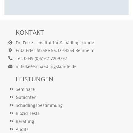
e
s
e
r
f
o
KONTAKT
r
d
Dr. Felke – Institut für Schädlingskunde
e
Fritz-Erler-Straße 5a, D-64354 Reinheim
r
l
Tel: 0049 (0)6162-7209797
i
m.felke@schaedlingskunde.de
c
h
LEISTUNGEN
,
d
Seminare
a
s
Gutachten
s
Schädlingsbestimmung
d
Biozid Tests
i
e
Beratung
s
Audits
e