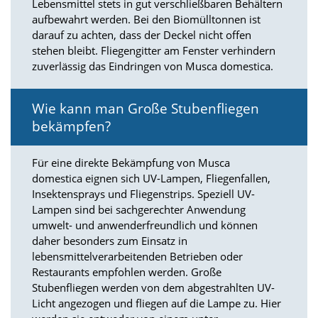
Lebensmittel stets in gut verschließbaren Behältern
aufbewahrt werden. Bei den Biomülltonnen ist
Marketing
darauf zu achten, dass der Deckel nicht offen
stehen bleibt. Fliegengitter am Fenster verhindern
(Anzeigen
zuverlässig das Eindringen von Musca domestica.
personalisierter
Werbung)
Wie kann man Große Stubenfliegen
U
bekämpfen?
m
p
e
Für eine direkte Bekämpfung von Musca
r
domestica eignen sich UV-Lampen, Fliegenfallen,
s
Insektensprays und Fliegenstrips. Speziell UV-
o
Lampen sind bei sachgerechter Anwendung
n
umwelt- und anwenderfreundlich und können
a
daher besonders zum Einsatz in
l
i
lebensmittelverarbeitenden Betrieben oder
s
Restaurants empfohlen werden. Große
i
Stubenfliegen werden von dem abgestrahlten UV-
e
Licht angezogen und fliegen auf die Lampe zu. Hier
r