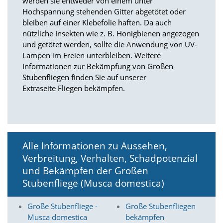
werden sie entweder von einem unter
t
Hochspannung stehenden Gitter abgetötet oder
e
bleiben auf einer Klebefolie haften. Da auch
u
n
nützliche Insekten wie z. B. Honigbienen angezogen
d
und getötet werden, sollte die Anwendung von UV-
f
Lampen im Freien unterbleiben. Weitere
ü
Informationen zur Bekämpfung von Großen
r
Stubenfliegen finden Sie auf unserer
S
Extraseite Fliegen bekämpfen.
i
e
o
p
t
i
Alle Informationen zu Aussehen,
m
i
Verbreitung, Verhalten, Schadpotenzial
e
und Bekämpfen der Großen
r
Stubenfliege (Musca domestica)
t
e
I
Große Stubenfliege -
Große Stubenfliegen
n
Musca domestica
bekämpfen
h