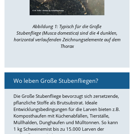
n
S
i
e
Abbildung 1: Typisch für die Große
,
d
Stubenfliege (Musca domestica) sind die 4 dunklen,
a
horizontal verlaufenden Zeichnungselemente auf dem
s
Thorax
s
d
i
e
t
e
Wo leben Große Stubenfliegen?
c
h
n
Die Große Stubenfliege bevorzugt sich zersetzende,
i
pflanzliche Stoffe als Brutsubstrat. Ideale
s
Entwicklungsbedingungen für die Larven bieten z.B.
c
Komposthaufen mit Küchenabfällen, Tierställe,
h
Müllhalden, Dunghaufen und Mülltonnen. So kann
e
1 kg Schweinemist bis zu 15.000 Larven der
r