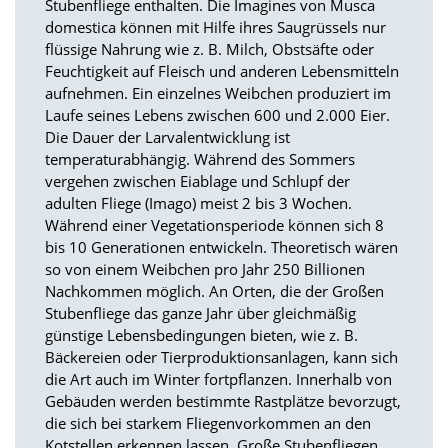
f
Stubenfliege enthalten. Die Imagines von Musca
o
domestica können mit Hilfe ihres Saugrüssels nur
r
flüssige Nahrung wie z. B. Milch, Obstsäfte oder
d
Feuchtigkeit auf Fleisch und anderen Lebensmitteln
e
aufnehmen. Ein einzelnes Weibchen produziert im
r
Laufe seines Lebens zwischen 600 und 2.000 Eier.
l
i
Die Dauer der Larvalentwicklung ist
c
temperaturabhängig. Während des Sommers
h
vergehen zwischen Eiablage und Schlupf der
e
adulten Fliege (Imago) meist 2 bis 3 Wochen.
n
Während einer Vegetationsperiode können sich 8
C
bis 10 Generationen entwickeln. Theoretisch wären
o
o
so von einem Weibchen pro Jahr 250 Billionen
k
Nachkommen möglich. An Orten, die der Großen
i
Stubenfliege das ganze Jahr über gleichmäßig
e
günstige Lebensbedingungen bieten, wie z. B.
s
Bäckereien oder Tierproduktionsanlagen, kann sich
n
die Art auch im Winter fortpflanzen. Innerhalb von
i
Gebäuden werden bestimmte Rastplätze bevorzugt,
c
h
die sich bei starkem Fliegenvorkommen an den
t
Kotstellen erkennen lassen. Große Stubenfliegen