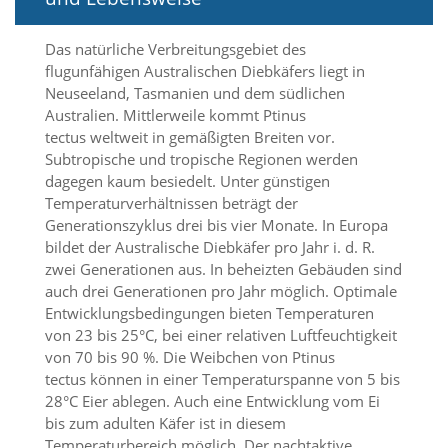
d
e
a
Das natürliche Verbreitungsgebiet des
k
flugunfähigen Australischen Diebkäfers liegt in
t
Neuseeland, Tasmanien und dem südlichen
i
Australien. Mittlerweile kommt Ptinus
v
tectus weltweit in gemäßigten Breiten vor.
i
Subtropische und tropische Regionen werden
e
dagegen kaum besiedelt. Unter günstigen
r
t
Temperaturverhältnissen beträgt der
w
Generationszyklus drei bis vier Monate. In Europa
e
bildet der Australische Diebkäfer pro Jahr i. d. R.
r
zwei Generationen aus. In beheizten Gebäuden sind
d
auch drei Generationen pro Jahr möglich. Optimale
e
Entwicklungsbedingungen bieten Temperaturen
n
k
von 23 bis 25°C, bei einer relativen Luftfeuchtigkeit
ö
von 70 bis 90 %. Die Weibchen von Ptinus
n
tectus können in einer Temperaturspanne von 5 bis
n
28°C Eier ablegen. Auch eine Entwicklung vom Ei
e
bis zum adulten Käfer ist in diesem
n
Temperaturbereich möglich. Der nachtaktive
.