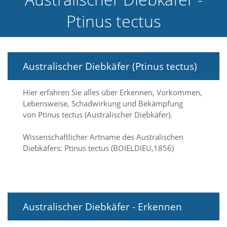
e
Ptinus tectus
l
c
h
e
C
Australischer Diebkäfer (Ptinus tectus)
o
o
k
Hier erfahren Sie alles über Erkennen, Vorkommen,
i
Lebensweise, Schadwirkung und Bekämpfung
e
a
von Ptinus tectus (Australischer Diebkäfer).
r
t
Wissenschaftlicher Artname des Australischen
S
Diebkäfers: Ptinus tectus (BOIELDIEU,1856)
i
e
a
k
z
e
Australischer Diebkäfer - Erkennen
p
t