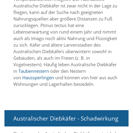
Australische Diebkäfer ist zwar nicht in der Lage zu
Marketing
fliegen, kann auf der Suche nach geeigneten
Nahrungsquellen aber größere Distanzen zu Fuß
(Anzeigen
zurücklegen. Ptinus tectus hat eine
Lebenserwartung von rund einem Jahr und nimmt
personalisierter
auch als Imago noch aktiv Nahrung und Flüssigkeit
Werbung)
zu sich. Käfer und ältere Larvenstadien des
U
Australischen Diebkäfers überwintern sowohl in
m
Gebäuden, als auch im Freien (z. B. in
p
Vogelnestern). Häufig leben Australische Diebkäfer
e
in
Taubennestern
oder den Nestern
r
von
Haussperlingen
und können von hier aus auch
s
Wohnungen und Lagerhallen besiedeln.
o
n
a
l
i
s
Australischer Diebkäfer - Schadwirkung
i
e
r