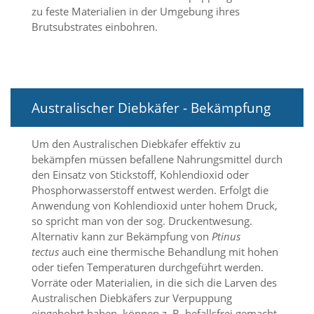
a
zu feste Materialien in der Umgebung ihres
l
Brutsubstrates einbohren.
t
e
s
i
c
h
Australischer Diebkäfer - Bekämpfung
t
b
Um den Australischen Diebkäfer effektiv zu
a
r
bekämpfen müssen befallene Nahrungsmittel durch
z
den Einsatz von Stickstoff, Kohlendioxid oder
u
Phosphorwasserstoff entwest werden. Erfolgt die
m
Anwendung von Kohlendioxid unter hohem Druck,
a
so spricht man von der sog. Druckentwesung.
c
Alternativ kann zur Bekämpfung von
Ptinus
h
e
tectus
auch eine thermische Behandlung mit hohen
n
oder tiefen Temperaturen durchgeführt werden.
i
Vorräte oder Materialien, in die sich die Larven des
s
Australischen Diebkäfers zur Verpuppung
t
eingebohrt haben, können z. B. befallsfrei gemacht