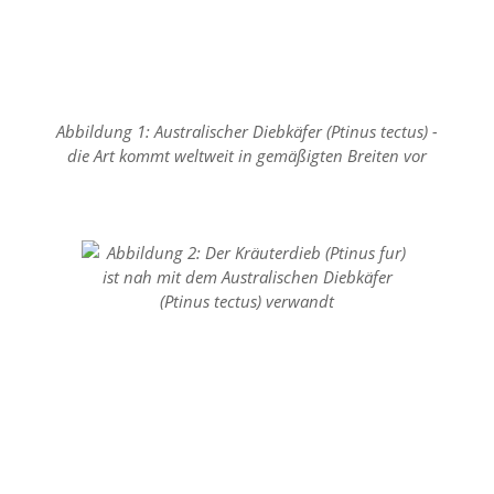
n
S
i
e
,
d
Abbildung 1: Australischer Diebkäfer (Ptinus tectus) -
a
die Art kommt weltweit in gemäßigten Breiten vor
s
s
d
i
e
t
e
c
h
n
i
s
c
h
e
r