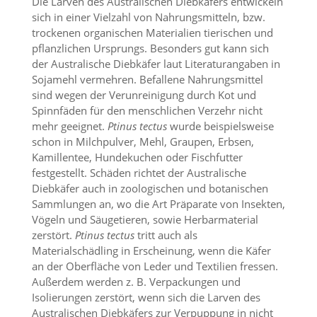
Die Larven des Australischen Diebkäfers entwickeln
t
sich in einer Vielzahl von Nahrungsmitteln, bzw.
e
u
trockenen organischen Materialien tierischen und
n
pflanzlichen Ursprungs. Besonders gut kann sich
d
der Australische Diebkäfer laut Literaturangaben in
f
Sojamehl vermehren. Befallene Nahrungsmittel
ü
sind wegen der Verunreinigung durch Kot und
r
Spinnfäden für den menschlichen Verzehr nicht
S
mehr geeignet.
Ptinus tectus
wurde beispielsweise
i
e
schon in Milchpulver, Mehl, Graupen, Erbsen,
o
Kamillentee, Hundekuchen oder Fischfutter
p
festgestellt. Schäden richtet der Australische
t
Diebkäfer auch in zoologischen und botanischen
i
Sammlungen an, wo die Art Präparate von Insekten,
m
Vögeln und Säugetieren, sowie Herbarmaterial
i
e
zerstört.
Ptinus tectus
tritt auch als
r
Materialschädling in Erscheinung, wenn die Käfer
t
an der Oberfläche von Leder und Textilien fressen.
e
Außerdem werden z. B. Verpackungen und
I
Isolierungen zerstört, wenn sich die Larven des
n
Australischen Diebkäfers zur Verpuppung in nicht
h