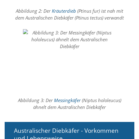
f
o
Abbildung 2: Der
Kräuterdieb
(Ptinus fur) ist nah mit
r
dem Australischen Diebkäfer (Ptinus tectus) verwandt
d
e
r
l
i
c
h
e
n
C
o
o
k
i
Abbildung 3: Der
Messingkäfer
(Niptus hololeucus)
e
s
ähnelt dem Australischen Diebkäfer
n
i
c
Australischer Diebkäfer - Vorkommen
h
t
und Lebensweise