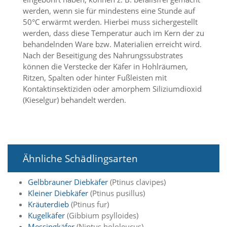
e
werden, wenn sie für mindestens eine Stunde auf
s
e
50°C erwärmt werden. Hierbei muss sichergestellt
r
werden, dass diese Temperatur auch im Kern der zu
f
behandelnden Ware bzw. Materialien erreicht wird.
o
Nach der Beseitigung des Nahrungssubstrates
r
können die Verstecke der Käfer in Hohlräumen,
d
Ritzen, Spalten oder hinter Fußleisten mit
e
Kontaktinsektiziden oder amorphem Siliziumdioxid
r
l
(Kieselgur) behandelt werden.
i
c
h
,
d
a
Ähnliche Schädlingsarten
s
s
Gelbbrauner Diebkäfer
(Ptinus clavipes)
d
Kleiner Diebkäfer
(Ptinus pusillus)
i
Kräuterdieb
(Ptinus fur)
e
s
Kugelkäfer
(Gibbium psylloides)
e
Messingkäfer
(Niptus hololeucus)