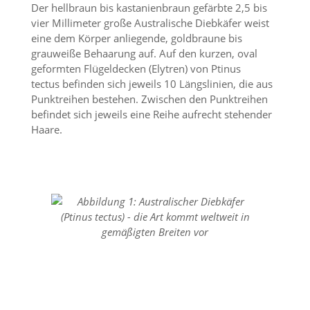
i
Der hellbraun bis kastanienbraun gefärbte 2,5 bis
e
vier Millimeter große Australische Diebkäfer weist
r
eine dem Körper anliegende, goldbraune bis
e
grauweiße Behaarung auf. Auf den kurzen, oval
n
geformten Flügeldecken (Elytren) von Ptinus
w
o
tectus befinden sich jeweils 10 Längslinien, die aus
l
Punktreihen bestehen. Zwischen den Punktreihen
l
befindet sich jeweils eine Reihe aufrecht stehender
e
Haare.
n
.
B
i
t
t
e
b
e
a
c
h
t
e