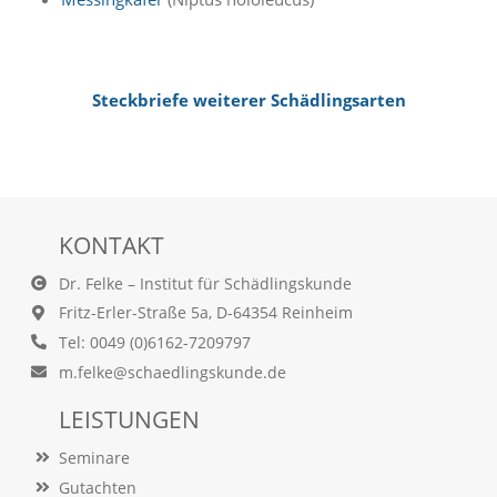
O
p
t
i
o
Steckbriefe weiterer Schädlingsarten
n
a
u
s
g
e
KONTAKT
w
ä
Dr. Felke – Institut für Schädlingskunde
h
l
Fritz-Erler-Straße 5a, D-64354 Reinheim
t
Tel: 0049 (0)6162-7209797
i
s
m.felke@schaedlingskunde.de
t
.
LEISTUNGEN
D
a
Seminare
s
Gutachten