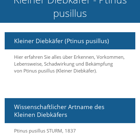
e
pusillus
l
c
h
e
C
Kleiner Diebkäfer (Ptinus pusillus)
o
o
k
Hier erfahren Sie alles über Erkennen, Vorkommen,
i
Lebensweise, Schadwirkung und Bekämpfung
e
a
von Ptinus pusillus (Kleiner Diebkäfer).
r
t
S
i
e
Wissenschaftlicher Artname des
a
k
Kleinen Diebkäfers
z
e
p
Ptinus pusillus STURM, 1837
t