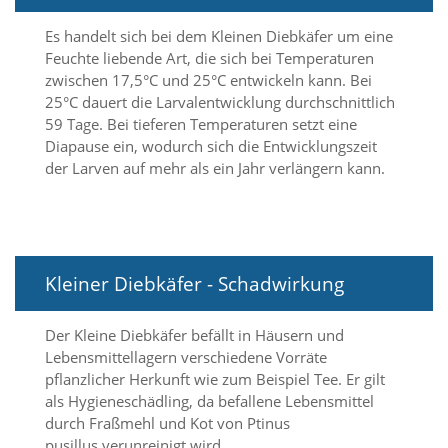
f
o
Es handelt sich bei dem Kleinen Diebkäfer um eine
r
Feuchte liebende Art, die sich bei Temperaturen
d
e
zwischen 17,5°C und 25°C entwickeln kann. Bei
r
25°C dauert die Larvalentwicklung durchschnittlich
l
59 Tage. Bei tieferen Temperaturen setzt eine
i
Diapause ein, wodurch sich die Entwicklungszeit
c
der Larven auf mehr als ein Jahr verlängern kann.
h
e
n
C
o
o
Kleiner Diebkäfer - Schadwirkung
k
i
e
Der Kleine Diebkäfer befällt in Häusern und
s
Lebensmittellagern verschiedene Vorräte
n
pflanzlicher Herkunft wie zum Beispiel Tee. Er gilt
i
als Hygieneschädling, da befallene Lebensmittel
c
h
durch Fraßmehl und Kot von Ptinus
t
pusillus verunreinigt wird.