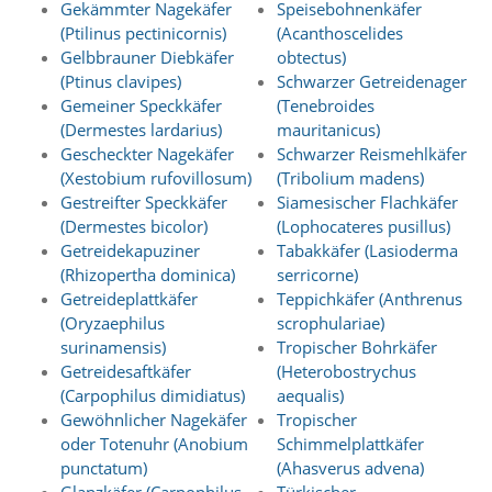
e
Gekämmter Nagekäfer
Speisebohnenkäfer
s
(Ptilinus pectinicornis)
(Acanthoscelides
e
Gelbbrauner Diebkäfer
obtectus)
r
(Ptinus clavipes)
Schwarzer Getreidenager
f
Gemeiner Speckkäfer
(Tenebroides
o
(Dermestes lardarius)
mauritanicus)
r
d
Gescheckter Nagekäfer
Schwarzer Reismehlkäfer
e
(Xestobium rufovillosum)
(Tribolium madens)
r
Gestreifter Speckkäfer
Siamesischer Flachkäfer
l
(Dermestes bicolor)
(Lophocateres pusillus)
i
Getreidekapuziner
Tabakkäfer (Lasioderma
c
(Rhizopertha dominica)
serricorne)
h
,
Getreideplattkäfer
Teppichkäfer (Anthrenus
d
(Oryzaephilus
scrophulariae)
a
surinamensis)
Tropischer Bohrkäfer
s
Getreidesaftkäfer
(Heterobostrychus
s
(Carpophilus dimidiatus)
aequalis)
d
Gewöhnlicher Nagekäfer
Tropischer
i
e
oder Totenuhr (Anobium
Schimmelplattkäfer
s
punctatum)
(Ahasverus advena)
e