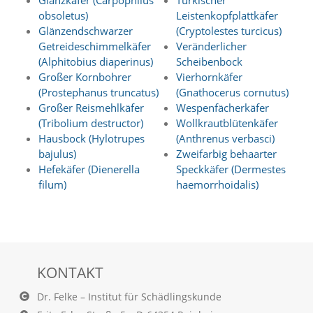
Glanzkäfer (Carpophilus
Türkischer
O
obsoletus)
Leistenkopfplattkäfer
p
Glänzendschwarzer
(Cryptolestes turcicus)
t
Getreideschimmelkäfer
Veränderlicher
i
(Alphitobius diaperinus)
Scheibenbock
o
n
Großer Kornbohrer
Vierhornkäfer
a
(Prostephanus truncatus)
(Gnathocerus cornutus)
u
Großer Reismehlkäfer
Wespenfächerkäfer
s
(Tribolium destructor)
Wollkrautblütenkäfer
g
Hausbock (Hylotrupes
(Anthrenus verbasci)
e
bajulus)
Zweifarbig behaarter
w
ä
Hefekäfer (Dienerella
Speckkäfer (Dermestes
h
filum)
haemorrhoidalis)
l
t
i
s
t
.
KONTAKT
D
a
Dr. Felke – Institut für Schädlingskunde
s