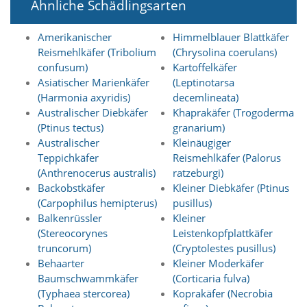
Ähnliche Schädlingsarten
Marketing
Amerikanischer
Himmelblauer Blattkäfer
(Anzeigen
Reismehlkäfer (Tribolium
(Chrysolina coerulans)
confusum)
Kartoffelkäfer
personalisierter
Asiatischer Marienkäfer
(Leptinotarsa
(Harmonia axyridis)
decemlineata)
Werbung)
Australischer Diebkäfer
Khaprakäfer (Trogoderma
U
(Ptinus tectus)
granarium)
m
Australischer
Kleinäugiger
p
e
Teppichkäfer
Reismehlkäfer (Palorus
r
(Anthrenocerus australis)
ratzeburgi)
s
Backobstkäfer
Kleiner Diebkäfer (Ptinus
o
(Carpophilus hemipterus)
pusillus)
n
Balkenrüssler
Kleiner
a
(Stereocorynes
Leistenkopfplattkäfer
l
i
truncorum)
(Cryptolestes pusillus)
s
Behaarter
Kleiner Moderkäfer
i
Baumschwammkäfer
(Corticaria fulva)
e
(Typhaea stercorea)
Koprakäfer (Necrobia
r