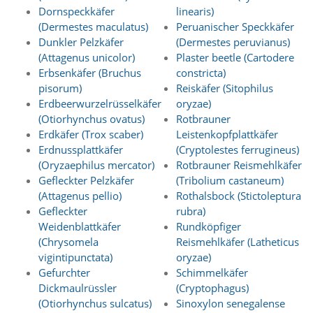
a
Dornspeckkäfer
linearis)
l
(Dermestes maculatus)
Peruanischer Speckkäfer
t
Dunkler Pelzkäfer
(Dermestes peruvianus)
e
(Attagenus unicolor)
Plaster beetle (Cartodere
s
Erbsenkäfer (Bruchus
constricta)
i
pisorum)
Reiskäfer (Sitophilus
c
Erdbeerwurzelrüsselkäfer
oryzae)
h
t
(Otiorhynchus ovatus)
Rotbrauner
b
Erdkäfer (Trox scaber)
Leistenkopfplattkäfer
a
Erdnussplattkäfer
(Cryptolestes ferrugineus)
r
(Oryzaephilus mercator)
Rotbrauner Reismehlkäfer
z
Gefleckter Pelzkäfer
(Tribolium castaneum)
u
(Attagenus pellio)
Rothalsbock (Stictoleptura
m
a
Gefleckter
rubra)
c
Weidenblattkäfer
Rundköpfiger
h
(Chrysomela
Reismehlkäfer (Latheticus
e
vigintipunctata)
oryzae)
n
Gefurchter
Schimmelkäfer
i
Dickmaulrüssler
(Cryptophagus)
s
t
(Otiorhynchus sulcatus)
Sinoxylon senegalense