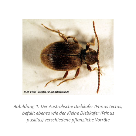
i
e
r
e
n
w
o
l
l
e
n
.
B
i
t
t
e
b
e
Abbildung 1: Der Australische Diebkäfer (Ptinus tectus)
a
befällt ebenso wie der Kleine Diebkäfer (Ptinus
c
pusillus) verschiedene pflanzliche Vorräte
h
t
e