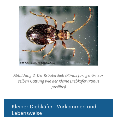
n
S
i
e
,
d
a
s
s
d
i
e
t
e
c
Abbildung 2: Der Kräuterdieb (Ptinus fur) gehört zur
h
selben Gattung wie der Kleine Diebkäfer (Ptinus
n
pusillus)
i
s
c
h
Kleiner Diebkäfer - Vorkommen und
e
Lebensweise
r