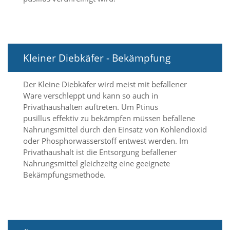
d
e
a
k
t
i
Kleiner Diebkäfer - Bekämpfung
v
i
e
Der Kleine Diebkäfer wird meist mit befallener
r
Ware verschleppt und kann so auch in
t
Privathaushalten auftreten. Um Ptinus
w
pusillus effektiv zu bekämpfen müssen befallene
e
Nahrungsmittel durch den Einsatz von Kohlendioxid
r
oder Phosphorwasserstoff entwest werden. Im
d
e
Privathaushalt ist die Entsorgung befallener
n
Nahrungsmittel gleichzeitg eine geeignete
k
Bekämpfungsmethode.
ö
n
n
e
n
.