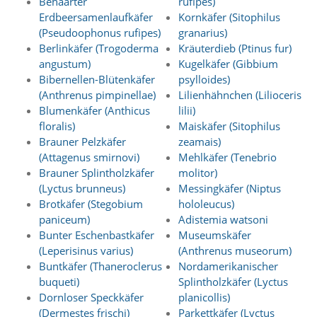
Behaarter
rufipes)
t
Erdbeersamenlaufkäfer
Kornkäfer (Sitophilus
e
u
(Pseudoophonus rufipes)
granarius)
n
Berlinkäfer (Trogoderma
Kräuterdieb (Ptinus fur)
d
angustum)
Kugelkäfer (Gibbium
f
Bibernellen-Blütenkäfer
psylloides)
ü
(Anthrenus pimpinellae)
Lilienhähnchen (Lilioceris
r
Blumenkäfer (Anthicus
lilii)
S
floralis)
Maiskäfer (Sitophilus
i
e
Brauner Pelzkäfer
zeamais)
o
(Attagenus smirnovi)
Mehlkäfer (Tenebrio
p
Brauner Splintholzkäfer
molitor)
t
(Lyctus brunneus)
Messingkäfer (Niptus
i
Brotkäfer (Stegobium
hololeucus)
m
paniceum)
Adistemia watsoni
i
e
Bunter Eschenbastkäfer
Museumskäfer
r
(Leperisinus varius)
(Anthrenus museorum)
t
Buntkäfer (Thaneroclerus
Nordamerikanischer
e
buqueti)
Splintholzkäfer (Lyctus
I
Dornloser Speckkäfer
planicollis)
n
(Dermestes frischi)
Parkettkäfer (Lyctus
h