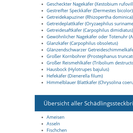
f
Gescheckter Nagekäfer (Xestobium rufovi
o
Gestreifter Speckkäfer (Dermestes bicolor)
r
Getreidekapuziner (Rhizopertha dominica)
d
e
Getreideplattkäfer (Oryzaephilus suriname
r
Getreidesaftkäfer (Carpophilus dimidiatus)
l
Gewöhnlicher Nagekäfer oder Totenuhr (
i
Glanzkäfer (Carpophilus obsoletus)
c
Glänzendschwarzer Getreideschimmelkäfer
h
Großer Kornbohrer (Prostephanus truncat
e
Großer Reismehlkäfer (Tribolium destructo
n
C
Hausbock (Hylotrupes bajulus)
o
Hefekäfer (Dienerella filum)
o
Himmelblauer Blattkäfer (Chrysolina coeru
k
i
e
s
Übersicht aller Schädlingssteckbr
n
i
Ameisen
c
Asseln
h
Fischchen
t