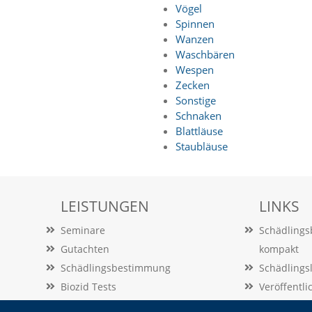
Vögel
Spinnen
Wanzen
Waschbären
Wespen
Zecken
Sonstige
Schnaken
Blattläuse
Staubläuse
LEISTUNGEN
LINKS
Seminare
Schädling
Gutachten
kompakt
Schädlingsbestimmung
Schädlings
Biozid Tests
Veröffentl
Beratung