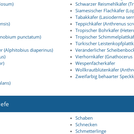
llosum)
Schwarzer Reismehlkäfer (T
Siamesischer Flachkäfer (Lop
Tabakkäfer (Lasioderma serr
nsis)
Teppichkäfer (Anthrenus scr
Tropischer Bohrkäfer (Heter
Anobium punctatum)
Tropischer Schimmelplattkäf
Türkischer Leistenkopfplattkä
 (Alphitobius diaperinus)
Veränderlicher Scheibenboc
us)
Vierhornkäfer (Gnathocerus 
r)
Wespenfächerkäfer
Wollkrautblütenkäfer (Anthr
Zweifarbig behaarter Speckk
lans)
iefe
Schaben
Schnecken
Schmetterlinge