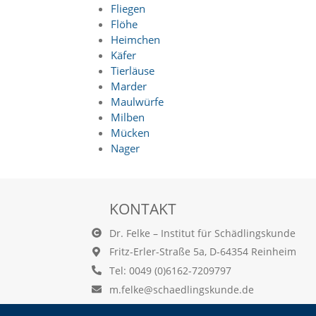
d
Fliegen
e
Flöhe
a
Heimchen
k
Käfer
t
Tierläuse
i
Marder
v
i
Maulwürfe
e
Milben
r
Mücken
t
Nager
w
e
r
d
KONTAKT
e
n
Dr. Felke – Institut für Schädlingskunde
k
ö
Fritz-Erler-Straße 5a, D-64354 Reinheim
n
Tel: 0049 (0)6162-7209797
n
e
m.felke@schaedlingskunde.de
n
.