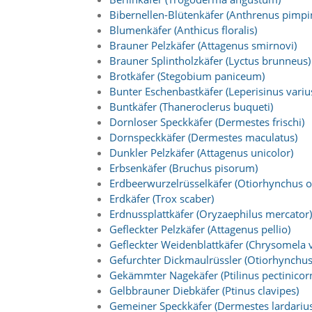
n
Bibernellen-Blütenkäfer (Anthrenus pimpin
S
Blumenkäfer (Anthicus floralis)
i
Brauner Pelzkäfer (Attagenus smirnovi)
e
Brauner Splintholzkäfer (Lyctus brunneus)
,
d
Brotkäfer (Stegobium paniceum)
a
Bunter Eschenbastkäfer (Leperisinus variu
s
Buntkäfer (Thaneroclerus buqueti)
s
Dornloser Speckkäfer (Dermestes frischi)
d
Dornspeckkäfer (Dermestes maculatus)
i
Dunkler Pelzkäfer (Attagenus unicolor)
e
Erbsenkäfer (Bruchus pisorum)
t
e
Erdbeerwurzelrüsselkäfer (Otiorhynchus o
c
Erdkäfer (Trox scaber)
h
Erdnussplattkäfer (Oryzaephilus mercator)
n
Gefleckter Pelzkäfer (Attagenus pellio)
i
Gefleckter Weidenblattkäfer (Chrysomela v
s
Gefurchter Dickmaulrüssler (Otiorhynchus
c
h
Gekämmter Nagekäfer (Ptilinus pectinicorn
e
Gelbbrauner Diebkäfer (Ptinus clavipes)
r
Gemeiner Speckkäfer (Dermestes lardarius