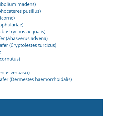
ribolium madens)
hocateres pusillus)
icorne)
ophulariae)
obostrychus aequalis)
er (Ahasverus advena)
fer (Cryptolestes turcicus)
k
cornutus)
enus verbasci)
äfer (Dermestes haemorrhoidalis)