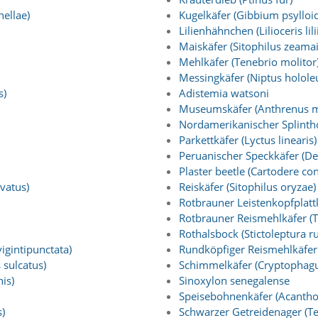
ellae)
Kugelkäfer (Gibbium psylloi
Lilienhähnchen (Lilioceris lilii
Maiskäfer (Sitophilus zeamai
Mehlkäfer (Tenebrio molitor
Messingkäfer (Niptus holole
s)
Adistemia watsoni
Museumskäfer (Anthrenus 
Nordamerikanischer Splinthol
Parkettkäfer (Lyctus linearis)
Peruanischer Speckkäfer (D
Plaster beetle (Cartodere con
vatus)
Reiskäfer (Sitophilus oryzae)
Rotbrauner Leistenkopfplattk
Rotbrauner Reismehlkäfer (
Rothalsbock (Stictoleptura r
igintipunctata)
Rundköpfiger Reismehlkäfer 
 sulcatus)
Schimmelkäfer (Cryptophagu
is)
Sinoxylon senegalense
Speisebohnenkäfer (Acanthos
)
Schwarzer Getreidenager (T