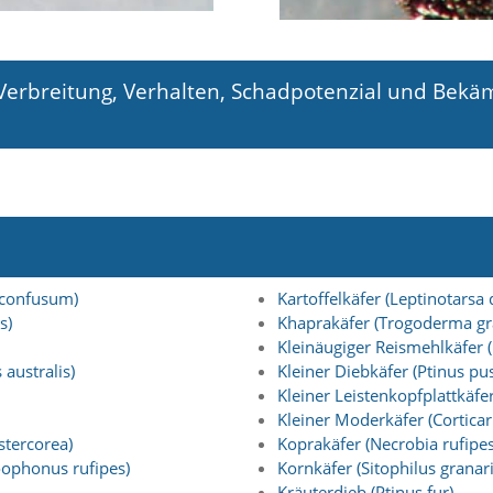
 Verbreitung, Verhalten, Schadpotenzial und Bekä
 confusum)
Kartoffelkäfer (Leptinotarsa
s)
Khaprakäfer (Trogoderma g
Kleinäugiger Reismehlkäfer (
australis)
Kleiner Diebkäfer (Ptinus pus
Kleiner Leistenkopfplattkäfer
Kleiner Moderkäfer (Corticari
tercorea)
Koprakäfer (Necrobia rufipes
ophonus rufipes)
Kornkäfer (Sitophilus granar
Kräuterdieb (Ptinus fur)