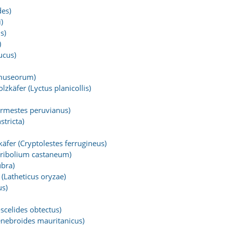
des)
)
s)
)
ucus)
museorum)
zkäfer (Lyctus planicollis)
ermestes peruvianus)
stricta)
äfer (Cryptolestes ferrugineus)
Tribolium castaneum)
ubra)
(Latheticus oryzae)
s)
celides obtectus)
enebroides mauritanicus)