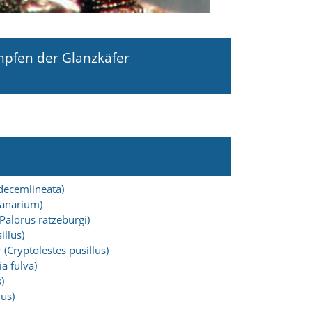
mpfen der Glanzkäfer
 decemlineata)
ranarium)
Palorus ratzeburgi)
illus)
 (Cryptolestes pusillus)
a fulva)
)
ius)