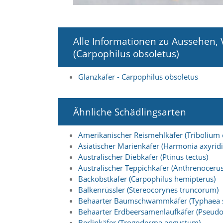
i
e
r
e
Alle Informationen zu Aussehen,
n
w
(Carpophilus obsoletus)
o
l
Glanzkäfer - Carpophilus obsoletus
l
e
n
.
Ähnliche Schädlingsarten
B
i
Amerikanischer Reismehlkäfer (Tribolium
t
t
Asiatischer Marienkäfer (Harmonia axyridi
e
Australischer Diebkäfer (Ptinus tectus)
b
Australischer Teppichkäfer (Anthrenocerus 
e
Backobstkäfer (Carpophilus hemipterus)
a
Balkenrüssler (Stereocorynes truncorum)
c
Behaarter Baumschwammkäfer (Typhaea s
h
t
Behaarter Erdbeersamenlaufkäfer (Pseudo
e
Berlinkäfer (Trogoderma angustum)