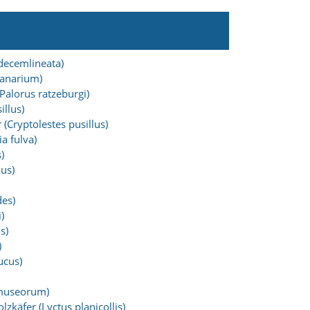
 decemlineata)
ranarium)
Palorus ratzeburgi)
illus)
 (Cryptolestes pusillus)
a fulva)
)
ius)
des)
)
s)
)
ucus)
museorum)
zkäfer (Lyctus planicollis)