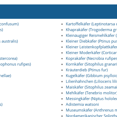
 confusum)
Kartoffelkäfer (Leptinotarsa
s)
Khaprakäfer (Trogoderma g
Kleinäugiger Reismehlkäfer (
australis)
Kleiner Diebkäfer (Ptinus pus
Kleiner Leistenkopfplattkäfer
Kleiner Moderkäfer (Corticari
tercorea)
Koprakäfer (Necrobia rufipes
ophonus rufipes)
Kornkäfer (Sitophilus granar
Kräuterdieb (Ptinus fur)
ellae)
Kugelkäfer (Gibbium psylloi
Lilienhähnchen (Lilioceris lilii
Maiskäfer (Sitophilus zeamai
Mehlkäfer (Tenebrio molitor
Messingkäfer (Niptus holole
s)
Adistemia watsoni
Museumskäfer (Anthrenus 
Nordamerikanischer Splinthol