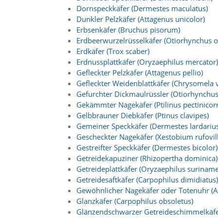
n
Dornspeckkäfer (Dermestes maculatus)
S
Dunkler Pelzkäfer (Attagenus unicolor)
i
Erbsenkäfer (Bruchus pisorum)
e
Erdbeerwurzelrüsselkäfer (Otiorhynchus o
,
Erdkäfer (Trox scaber)
d
Erdnussplattkäfer (Oryzaephilus mercator)
a
s
Gefleckter Pelzkäfer (Attagenus pellio)
s
Gefleckter Weidenblattkäfer (Chrysomela v
d
Gefurchter Dickmaulrüssler (Otiorhynchus
i
Gekämmter Nagekäfer (Ptilinus pectinicorn
e
Gelbbrauner Diebkäfer (Ptinus clavipes)
t
Gemeiner Speckkäfer (Dermestes lardarius
e
c
Gescheckter Nagekäfer (Xestobium rufovi
h
Gestreifter Speckkäfer (Dermestes bicolor)
n
Getreidekapuziner (Rhizopertha dominica)
i
Getreideplattkäfer (Oryzaephilus suriname
s
Getreidesaftkäfer (Carpophilus dimidiatus)
c
Gewöhnlicher Nagekäfer oder Totenuhr (
h
e
Glanzkäfer (Carpophilus obsoletus)
r
Glänzendschwarzer Getreideschimmelkäfer