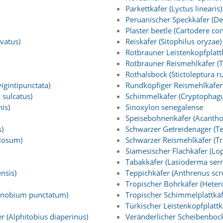
Parkettkäfer (Lyctus linearis)
Peruanischer Speckkäfer (D
Plaster beetle (Cartodere con
vatus)
Reiskäfer (Sitophilus oryzae)
Rotbrauner Leistenkopfplattk
Rotbrauner Reismehlkäfer (
Rothalsbock (Stictoleptura r
igintipunctata)
Rundköpfiger Reismehlkäfer 
 sulcatus)
Schimmelkäfer (Cryptophagu
is)
Sinoxylon senegalense
Speisebohnenkäfer (Acanthos
)
Schwarzer Getreidenager (T
llosum)
Schwarzer Reismehlkäfer (T
Siamesischer Flachkäfer (Lop
Tabakkäfer (Lasioderma serr
nsis)
Teppichkäfer (Anthrenus scr
Tropischer Bohrkäfer (Heter
Anobium punctatum)
Tropischer Schimmelplattkäf
Türkischer Leistenkopfplattkä
 (Alphitobius diaperinus)
Veränderlicher Scheibenboc