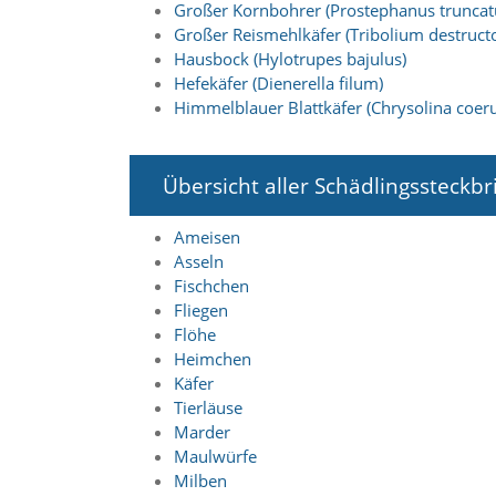
f
Großer Kornbohrer (Prostephanus truncat
o
Großer Reismehlkäfer (Tribolium destructo
r
Hausbock (Hylotrupes bajulus)
d
Hefekäfer (Dienerella filum)
e
Himmelblauer Blattkäfer (Chrysolina coeru
r
l
i
c
Übersicht aller Schädlingssteckbr
h
e
n
Ameisen
C
Asseln
o
Fischchen
o
Fliegen
k
Flöhe
i
Heimchen
e
s
Käfer
n
Tierläuse
i
Marder
c
Maulwürfe
h
Milben
t