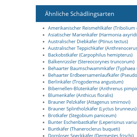
i
e
Ähnliche Schädlingsarten
r
e
n
Amerikanischer Reismehlkäfer (Tribolium
w
Asiatischer Marienkäfer (Harmonia axyridi
o
Australischer Diebkäfer (Ptinus tectus)
l
Australischer Teppichkäfer (Anthrenocerus 
l
e
Backobstkäfer (Carpophilus hemipterus)
n
Balkenrüssler (Stereocorynes truncorum)
.
Behaarter Baumschwammkäfer (Typhaea s
B
Behaarter Erdbeersamenlaufkäfer (Pseudo
i
Berlinkäfer (Trogoderma angustum)
t
Bibernellen-Blütenkäfer (Anthrenus pimpin
t
e
Blumenkäfer (Anthicus floralis)
b
Brauner Pelzkäfer (Attagenus smirnovi)
e
Brauner Splintholzkäfer (Lyctus brunneus)
a
Brotkäfer (Stegobium paniceum)
c
Bunter Eschenbastkäfer (Leperisinus variu
h
Buntkäfer (Thaneroclerus buqueti)
t
e
Dornloser Speckkäfer (Dermestes frischi)