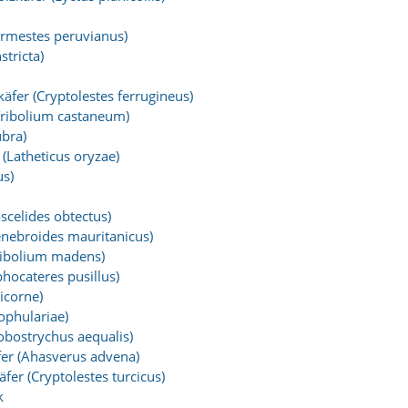
ermestes peruvianus)
stricta)
äfer (Cryptolestes ferrugineus)
Tribolium castaneum)
ubra)
(Latheticus oryzae)
s)
celides obtectus)
enebroides mauritanicus)
ribolium madens)
hocateres pusillus)
icorne)
ophulariae)
obostrychus aequalis)
er (Ahasverus advena)
fer (Cryptolestes turcicus)
k