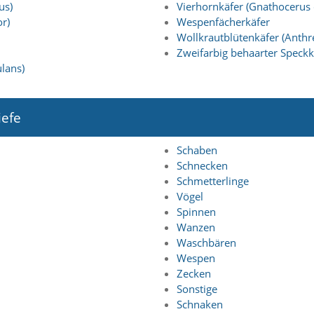
us)
Vierhornkäfer (Gnathocerus 
r)
Wespenfächerkäfer
Wollkrautblütenkäfer (Anthr
Zweifarbig behaarter Speckk
lans)
iefe
Schaben
Schnecken
Schmetterlinge
Vögel
Spinnen
Wanzen
Waschbären
Wespen
Zecken
Sonstige
Schnaken