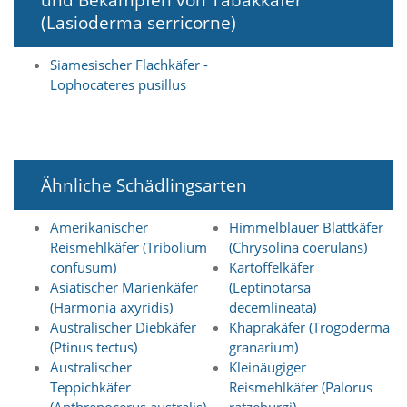
i
(Lasioderma serricorne)
e
r
e
Siamesischer Flachkäfer -
n
Lophocateres pusillus
w
o
l
l
e
n
Ähnliche Schädlingsarten
.
B
Amerikanischer
Himmelblauer Blattkäfer
i
t
Reismehlkäfer (Tribolium
(Chrysolina coerulans)
t
confusum)
Kartoffelkäfer
e
Asiatischer Marienkäfer
(Leptinotarsa
b
(Harmonia axyridis)
decemlineata)
e
Australischer Diebkäfer
Khaprakäfer (Trogoderma
a
(Ptinus tectus)
granarium)
c
Australischer
Kleinäugiger
h
t
Teppichkäfer
Reismehlkäfer (Palorus
e