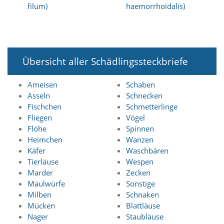
t
filum)
haemorrhoidalis)
e
u
n
d
f
Übersicht aller Schädlingssteckbriefe
ü
r
S
Ameisen
Schaben
i
Asseln
Schnecken
e
Fischchen
Schmetterlinge
o
Fliegen
Vögel
p
t
Flöhe
Spinnen
i
Heimchen
Wanzen
m
Käfer
Waschbären
i
Tierläuse
Wespen
e
Marder
Zecken
r
Maulwürfe
Sonstige
t
e
Milben
Schnaken
I
Mücken
Blattläuse
n
Nager
Staubläuse
h