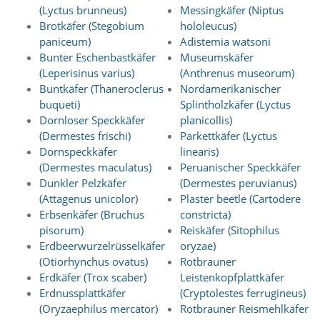
f
(Lyctus brunneus)
Messingkäfer (Niptus
o
Brotkäfer (Stegobium
hololeucus)
r
paniceum)
Adistemia watsoni
d
e
Bunter Eschenbastkäfer
Museumskäfer
r
(Leperisinus varius)
(Anthrenus museorum)
l
Buntkäfer (Thaneroclerus
Nordamerikanischer
i
buqueti)
Splintholzkäfer (Lyctus
c
Dornloser Speckkäfer
planicollis)
h
(Dermestes frischi)
Parkettkäfer (Lyctus
e
n
Dornspeckkäfer
linearis)
C
(Dermestes maculatus)
Peruanischer Speckkäfer
o
Dunkler Pelzkäfer
(Dermestes peruvianus)
o
(Attagenus unicolor)
Plaster beetle (Cartodere
k
Erbsenkäfer (Bruchus
constricta)
i
pisorum)
Reiskäfer (Sitophilus
e
Erdbeerwurzelrüsselkäfer
oryzae)
s
n
(Otiorhynchus ovatus)
Rotbrauner
i
Erdkäfer (Trox scaber)
Leistenkopfplattkäfer
c
Erdnussplattkäfer
(Cryptolestes ferrugineus)
h
(Oryzaephilus mercator)
Rotbrauner Reismehlkäfer
t