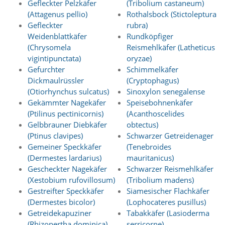
Gefleckter Pelzkäfer
(Tribolium castaneum)
d
(Attagenus pellio)
Rothalsbock (Stictoleptura
e
a
Gefleckter
rubra)
k
Weidenblattkäfer
Rundköpfiger
t
(Chrysomela
Reismehlkäfer (Latheticus
i
vigintipunctata)
oryzae)
v
Gefurchter
Schimmelkäfer
i
Dickmaulrüssler
(Cryptophagus)
e
r
(Otiorhynchus sulcatus)
Sinoxylon senegalense
t
Gekämmter Nagekäfer
Speisebohnenkäfer
w
(Ptilinus pectinicornis)
(Acanthoscelides
e
Gelbbrauner Diebkäfer
obtectus)
r
(Ptinus clavipes)
Schwarzer Getreidenager
d
Gemeiner Speckkäfer
(Tenebroides
e
(Dermestes lardarius)
mauritanicus)
n
k
Gescheckter Nagekäfer
Schwarzer Reismehlkäfer
ö
(Xestobium rufovillosum)
(Tribolium madens)
n
Gestreifter Speckkäfer
Siamesischer Flachkäfer
n
(Dermestes bicolor)
(Lophocateres pusillus)
e
Getreidekapuziner
Tabakkäfer (Lasioderma
n
(Rhizopertha dominica)
serricorne)
.