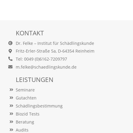
a
l
t
e
s
KONTAKT
i
c
Dr. Felke – Institut für Schädlingskunde
h
t
Fritz-Erler-Straße 5a, D-64354 Reinheim
b
Tel: 0049 (0)6162-7209797
a
r
m.felke@schaedlingskunde.de
z
u
LEISTUNGEN
m
a
Seminare
c
Gutachten
h
Schädlingsbestimmung
e
n
Biozid Tests
i
Beratung
s
t
Audits