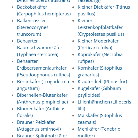
(Anthrenocerus australis)
ratzeburgi)
n
Backobstkäfer
Kleiner Diebkäfer (Ptinus
S
(Carpophilus hemipterus)
pusillus)
i
Balkenrüssler
Kleiner
e
(Stereocorynes
Leistenkopfplattkäfer
,
d
truncorum)
(Cryptolestes pusillus)
a
Behaarter
Kleiner Moderkäfer
s
Baumschwammkäfer
(Corticaria fulva)
s
(Typhaea stercorea)
Koprakäfer (Necrobia
d
Behaarter
rufipes)
i
Erdbeersamenlaufkäfer
Kornkäfer (Sitophilus
e
t
(Pseudoophonus rufipes)
granarius)
e
Berlinkäfer (Trogoderma
Kräuterdieb (Ptinus fur)
c
angustum)
Kugelkäfer (Gibbium
h
Bibernellen-Blütenkäfer
psylloides)
n
(Anthrenus pimpinellae)
Lilienhähnchen (Lilioceris
i
Blumenkäfer (Anthicus
lilii)
s
floralis)
Maiskäfer (Sitophilus
c
h
Brauner Pelzkäfer
zeamais)
e
(Attagenus smirnovi)
Mehlkäfer (Tenebrio
r
Brauner Splintholzkäfer
molitor)