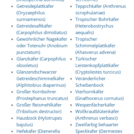
Getreideplattkäfer
Teppichkäfer (Anthrenus
Marketing
(Oryzaephilus
scrophulariae)
surinamensis)
Tropischer Bohrkäfer
(Anzeigen
Getreidesaftkäfer
(Heterobostrychus
(Carpophilus dimidiatus)
aequalis)
personalisierter
Gewöhnlicher Nagekäfer
Tropischer
Werbung)
oder Totenuhr (Anobium
Schimmelplattkäfer
U
punctatum)
(Ahasverus advena)
m
Glanzkäfer (Carpophilus
Türkischer
p
obsoletus)
Leistenkopfplattkäfer
e
Glänzendschwarzer
(Cryptolestes turcicus)
r
Getreideschimmelkäfer
Veränderlicher
s
(Alphitobius diaperinus)
Scheibenbock
o
n
Großer Kornbohrer
Vierhornkäfer
a
(Prostephanus truncatus)
(Gnathocerus cornutus)
l
Großer Reismehlkäfer
Wespenfächerkäfer
i
(Tribolium destructor)
Wollkrautblütenkäfer
s
Hausbock (Hylotrupes
(Anthrenus verbasci)
i
bajulus)
Zweifarbig behaarter
e
r
Hefekäfer (Dienerella
Speckkäfer (Dermestes