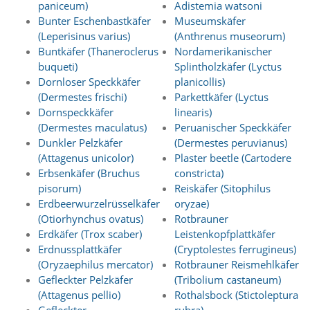
f
paniceum)
Adistemia watsoni
o
Bunter Eschenbastkäfer
Museumskäfer
r
(Leperisinus varius)
(Anthrenus museorum)
d
Buntkäfer (Thaneroclerus
Nordamerikanischer
e
buqueti)
Splintholzkäfer (Lyctus
r
l
Dornloser Speckkäfer
planicollis)
i
(Dermestes frischi)
Parkettkäfer (Lyctus
c
Dornspeckkäfer
linearis)
h
(Dermestes maculatus)
Peruanischer Speckkäfer
e
Dunkler Pelzkäfer
(Dermestes peruvianus)
n
(Attagenus unicolor)
Plaster beetle (Cartodere
C
o
Erbsenkäfer (Bruchus
constricta)
o
pisorum)
Reiskäfer (Sitophilus
k
Erdbeerwurzelrüsselkäfer
oryzae)
i
(Otiorhynchus ovatus)
Rotbrauner
e
Erdkäfer (Trox scaber)
Leistenkopfplattkäfer
s
Erdnussplattkäfer
(Cryptolestes ferrugineus)
n
(Oryzaephilus mercator)
Rotbrauner Reismehlkäfer
i
c
Gefleckter Pelzkäfer
(Tribolium castaneum)
h
(Attagenus pellio)
Rothalsbock (Stictoleptura
t