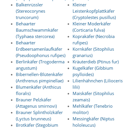
n
Balkenrüssler
Kleiner
S
(Stereocorynes
Leistenkopfplattkäfer
i
truncorum)
(Cryptolestes pusillus)
e
Behaarter
Kleiner Moderkäfer
,
Baumschwammkäfer
(Corticaria fulva)
d
(Typhaea stercorea)
Koprakäfer (Necrobia
a
s
Behaarter
rufipes)
s
Erdbeersamenlaufkäfer
Kornkäfer (Sitophilus
d
(Pseudoophonus rufipes)
granarius)
i
Berlinkäfer (Trogoderma
Kräuterdieb (Ptinus fur)
e
angustum)
Kugelkäfer (Gibbium
t
Bibernellen-Blütenkäfer
psylloides)
e
c
(Anthrenus pimpinellae)
Lilienhähnchen (Lilioceris
h
Blumenkäfer (Anthicus
lilii)
n
floralis)
Maiskäfer (Sitophilus
i
Brauner Pelzkäfer
zeamais)
s
(Attagenus smirnovi)
Mehlkäfer (Tenebrio
c
Brauner Splintholzkäfer
molitor)
h
(Lyctus brunneus)
Messingkäfer (Niptus
e
r
Brotkäfer (Stegobium
hololeucus)