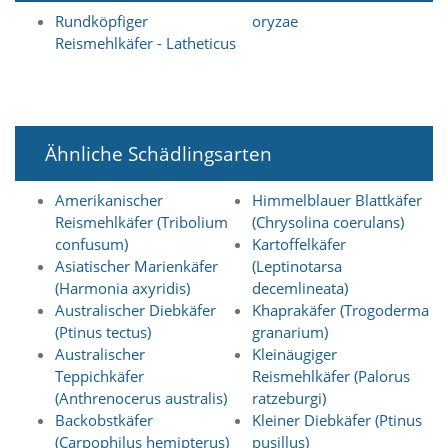
i
Rundköpfiger
oryzae
e
Reismehlkäfer - Latheticus
r
e
n
w
o
l
Ähnliche Schädlingsarten
l
e
n
Amerikanischer
Himmelblauer Blattkäfer
.
Reismehlkäfer (Tribolium
(Chrysolina coerulans)
B
confusum)
Kartoffelkäfer
i
Asiatischer Marienkäfer
(Leptinotarsa
t
(Harmonia axyridis)
decemlineata)
t
e
Australischer Diebkäfer
Khaprakäfer (Trogoderma
b
(Ptinus tectus)
granarium)
e
Australischer
Kleinäugiger
a
Teppichkäfer
Reismehlkäfer (Palorus
c
(Anthrenocerus australis)
ratzeburgi)
h
Backobstkäfer
Kleiner Diebkäfer (Ptinus
t
(Carpophilus hemipterus)
pusillus)
e