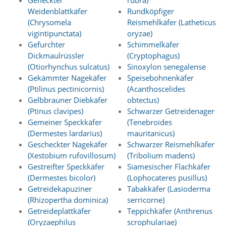
Gefleckter
rubra)
d
Weidenblattkäfer
Rundköpfiger
e
(Chrysomela
Reismehlkäfer (Latheticus
a
vigintipunctata)
oryzae)
k
t
Gefurchter
Schimmelkäfer
i
Dickmaulrüssler
(Cryptophagus)
v
(Otiorhynchus sulcatus)
Sinoxylon senegalense
i
Gekämmter Nagekäfer
Speisebohnenkäfer
e
(Ptilinus pectinicornis)
(Acanthoscelides
r
Gelbbrauner Diebkäfer
obtectus)
t
w
(Ptinus clavipes)
Schwarzer Getreidenager
e
Gemeiner Speckkäfer
(Tenebroides
r
(Dermestes lardarius)
mauritanicus)
d
Gescheckter Nagekäfer
Schwarzer Reismehlkäfer
e
(Xestobium rufovillosum)
(Tribolium madens)
n
Gestreifter Speckkäfer
Siamesischer Flachkäfer
k
(Dermestes bicolor)
(Lophocateres pusillus)
ö
n
Getreidekapuziner
Tabakkäfer (Lasioderma
n
(Rhizopertha dominica)
serricorne)
e
Getreideplattkäfer
Teppichkäfer (Anthrenus
n
(Oryzaephilus
scrophulariae)
.