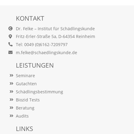
a
l
t
KONTAKT
e
s
Dr. Felke – Institut für Schädlingskunde
i
Fritz-Erler-Straße 5a, D-64354 Reinheim
c
h
Tel: 0049 (0)6162-7209797
t
m.felke@schaedlingskunde.de
b
a
LEISTUNGEN
r
z
Seminare
u
Gutachten
m
a
Schädlingsbestimmung
c
Biozid Tests
h
e
Beratung
n
Audits
i
s
LINKS
t