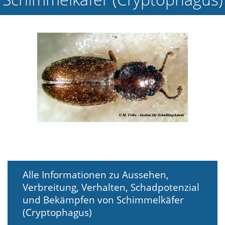
e
l
c
h
e
C
o
o
k
i
e
a
r
t
S
i
e
a
Alle Informationen zu Aussehen,
k
Verbreitung, Verhalten, Schadpotenzial
z
und Bekämpfen von Schimmelkäfer
e
p
(Cryptophagus)
t