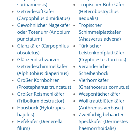
surinamensis)
Tropischer Bohrkäfer
Getreidesaftkäfer
(Heterobostrychus
Marketing
(Carpophilus dimidiatus)
aequalis)
(Anzeigen
Gewöhnlicher Nagekäfer
Tropischer
oder Totenuhr (Anobium
Schimmelplattkäfer
personalisierter
punctatum)
(Ahasverus advena)
Werbung)
Glanzkäfer (Carpophilus
Türkischer
obsoletus)
Leistenkopfplattkäfer
U
m
Glänzendschwarzer
(Cryptolestes turcicus)
p
Getreideschimmelkäfer
Veränderlicher
e
(Alphitobius diaperinus)
Scheibenbock
r
Großer Kornbohrer
Vierhornkäfer
s
(Prostephanus truncatus)
(Gnathocerus cornutus)
o
Großer Reismehlkäfer
Wespenfächerkäfer
n
(Tribolium destructor)
Wollkrautblütenkäfer
a
l
Hausbock (Hylotrupes
(Anthrenus verbasci)
i
bajulus)
Zweifarbig behaarter
s
Hefekäfer (Dienerella
Speckkäfer (Dermestes
i
filum)
haemorrhoidalis)
e
r