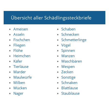
t
e
u
n
Übersicht aller Schädlingssteckbriefe
d
f
Ameisen
Schaben
ü
r
Asseln
Schnecken
S
Fischchen
Schmetterlinge
i
Fliegen
Vögel
e
Flöhe
Spinnen
o
Heimchen
Wanzen
p
Käfer
Waschbären
t
Tierläuse
Wespen
i
m
Marder
Zecken
i
Maulwürfe
Sonstige
e
Milben
Schnaken
r
Mücken
Blattläuse
t
Nager
Staubläuse
e
I
n
h