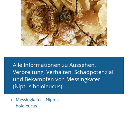
i
e
r
e
n
w
o
l
l
e
n
.
Alle Informationen zu Aussehen,
B
Verbreitung, Verhalten, Schadpotenzial
i
t
und Bekämpfen von Messingkäfer
t
(Niptus hololeucus)
e
b
e
Messingkäfer - Niptus
a
hololeucus
c
h
t
e