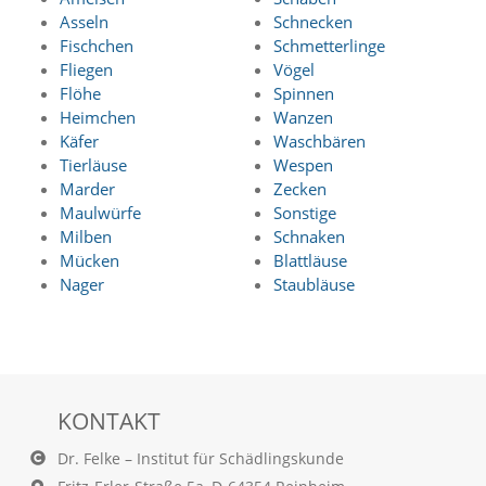
a
Asseln
Schnecken
l
Fischchen
Schmetterlinge
t
Fliegen
Vögel
e
Flöhe
Spinnen
s
Heimchen
Wanzen
i
c
Käfer
Waschbären
h
Tierläuse
Wespen
t
Marder
Zecken
b
Maulwürfe
Sonstige
a
Milben
Schnaken
r
Mücken
Blattläuse
z
Nager
Staubläuse
u
m
a
c
h
e
n
KONTAKT
i
s
Dr. Felke – Institut für Schädlingskunde
t