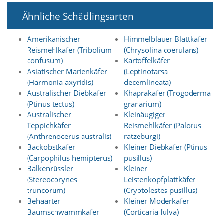
n
Ähnliche Schädlingsarten
S
i
e
Amerikanischer
Himmelblauer Blattkäfer
,
Reismehlkäfer (Tribolium
(Chrysolina coerulans)
d
confusum)
Kartoffelkäfer
a
Asiatischer Marienkäfer
(Leptinotarsa
s
s
(Harmonia axyridis)
decemlineata)
d
Australischer Diebkäfer
Khaprakäfer (Trogoderma
i
(Ptinus tectus)
granarium)
e
Australischer
Kleinäugiger
t
Teppichkäfer
Reismehlkäfer (Palorus
e
(Anthrenocerus australis)
ratzeburgi)
c
h
Backobstkäfer
Kleiner Diebkäfer (Ptinus
n
(Carpophilus hemipterus)
pusillus)
i
Balkenrüssler
Kleiner
s
(Stereocorynes
Leistenkopfplattkäfer
c
truncorum)
(Cryptolestes pusillus)
h
Behaarter
Kleiner Moderkäfer
e
Baumschwammkäfer
(Corticaria fulva)
r