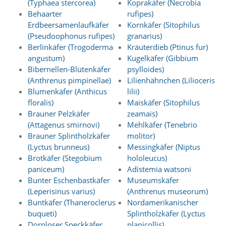
f
(Typhaea stercorea)
Koprakäfer (Necrobia
o
Behaarter
rufipes)
r
Erdbeersamenlaufkäfer
Kornkäfer (Sitophilus
d
(Pseudoophonus rufipes)
granarius)
e
Berlinkäfer (Trogoderma
Kräuterdieb (Ptinus fur)
r
angustum)
Kugelkäfer (Gibbium
l
i
Bibernellen-Blütenkäfer
psylloides)
c
(Anthrenus pimpinellae)
Lilienhähnchen (Lilioceris
h
Blumenkäfer (Anthicus
lilii)
e
floralis)
Maiskäfer (Sitophilus
n
Brauner Pelzkäfer
zeamais)
C
(Attagenus smirnovi)
Mehlkäfer (Tenebrio
o
o
Brauner Splintholzkäfer
molitor)
k
(Lyctus brunneus)
Messingkäfer (Niptus
i
Brotkäfer (Stegobium
hololeucus)
e
paniceum)
Adistemia watsoni
s
Bunter Eschenbastkäfer
Museumskäfer
n
(Leperisinus varius)
(Anthrenus museorum)
i
Buntkäfer (Thaneroclerus
Nordamerikanischer
c
h
buqueti)
Splintholzkäfer (Lyctus
t
Dornloser Speckkäfer
planicollis)