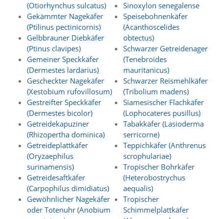
(Otiorhynchus sulcatus)
Sinoxylon senegalense
Gekämmter Nagekäfer
Speisebohnenkäfer
Marketing
(Ptilinus pectinicornis)
(Acanthoscelides
(Anzeigen
Gelbbrauner Diebkäfer
obtectus)
(Ptinus clavipes)
Schwarzer Getreidenager
personalisierter
Gemeiner Speckkäfer
(Tenebroides
Werbung)
(Dermestes lardarius)
mauritanicus)
Gescheckter Nagekäfer
Schwarzer Reismehlkäfer
U
(Xestobium rufovillosum)
(Tribolium madens)
m
p
Gestreifter Speckkäfer
Siamesischer Flachkäfer
e
(Dermestes bicolor)
(Lophocateres pusillus)
r
Getreidekapuziner
Tabakkäfer (Lasioderma
s
(Rhizopertha dominica)
serricorne)
o
Getreideplattkäfer
Teppichkäfer (Anthrenus
n
(Oryzaephilus
scrophulariae)
a
surinamensis)
Tropischer Bohrkäfer
l
i
Getreidesaftkäfer
(Heterobostrychus
s
(Carpophilus dimidiatus)
aequalis)
i
Gewöhnlicher Nagekäfer
Tropischer
e
oder Totenuhr (Anobium
Schimmelplattkäfer
r