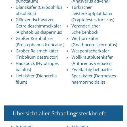
punctatum)
(Ahasverus advena)
t
Glanzkäfer (Carpophilus
Türkischer
e
u
obsoletus)
Leistenkopfplattkäfer
n
Glänzendschwarzer
(Cryptolestes turcicus)
d
Getreideschimmelkäfer
Veränderlicher
f
(Alphitobius diaperinus)
Scheibenbock
ü
Großer Kornbohrer
Vierhornkäfer
r
(Prostephanus truncatus)
(Gnathocerus cornutus)
S
i
Großer Reismehlkäfer
Wespenfächerkäfer
e
(Tribolium destructor)
Wollkrautblütenkäfer
o
Hausbock (Hylotrupes
(Anthrenus verbasci)
p
bajulus)
Zweifarbig behaarter
t
Hefekäfer (Dienerella
Speckkäfer (Dermestes
i
filum)
haemorrhoidalis)
m
i
e
r
t
e
Übersicht aller Schädlingssteckbriefe
I
n
h
Ameisen
Schaben