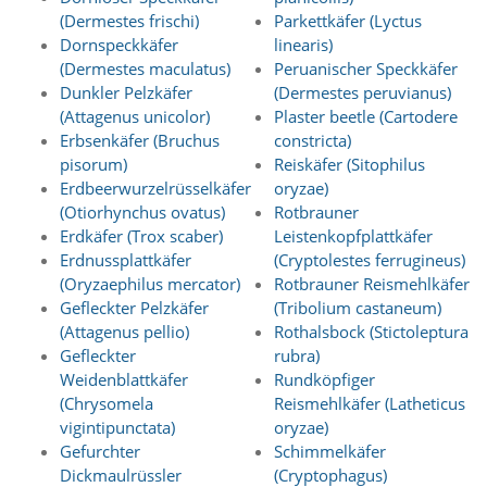
d
(Dermestes frischi)
Parkettkäfer (Lyctus
e
Dornspeckkäfer
linearis)
a
(Dermestes maculatus)
Peruanischer Speckkäfer
k
Dunkler Pelzkäfer
(Dermestes peruvianus)
t
i
(Attagenus unicolor)
Plaster beetle (Cartodere
v
Erbsenkäfer (Bruchus
constricta)
i
pisorum)
Reiskäfer (Sitophilus
e
Erdbeerwurzelrüsselkäfer
oryzae)
r
(Otiorhynchus ovatus)
Rotbrauner
t
Erdkäfer (Trox scaber)
Leistenkopfplattkäfer
w
e
Erdnussplattkäfer
(Cryptolestes ferrugineus)
r
(Oryzaephilus mercator)
Rotbrauner Reismehlkäfer
d
Gefleckter Pelzkäfer
(Tribolium castaneum)
e
(Attagenus pellio)
Rothalsbock (Stictoleptura
n
Gefleckter
rubra)
k
Weidenblattkäfer
Rundköpfiger
ö
(Chrysomela
Reismehlkäfer (Latheticus
n
n
vigintipunctata)
oryzae)
e
Gefurchter
Schimmelkäfer
n
Dickmaulrüssler
(Cryptophagus)
.