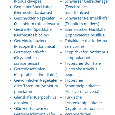
(Ptinus clavipes)
Schwarzer Getreidenager
Gemeiner Speckkäfer
(Tenebroides
Marketing
(Dermestes lardarius)
mauritanicus)
Gescheckter Nagekäfer
Schwarzer Reismehlkäfer
(Anzeigen
(Xestobium rufovillosum)
(Tribolium madens)
personalisierter
Gestreifter Speckkäfer
Siamesischer Flachkäfer
(Dermestes bicolor)
(Lophocateres pusillus)
Werbung)
Getreidekapuziner
Tabakkäfer (Lasioderma
U
(Rhizopertha dominica)
serricorne)
m
Getreideplattkäfer
Teppichkäfer (Anthrenus
p
(Oryzaephilus
scrophulariae)
e
surinamensis)
Tropischer Bohrkäfer
r
s
Getreidesaftkäfer
(Heterobostrychus
o
(Carpophilus dimidiatus)
aequalis)
n
Gewöhnlicher Nagekäfer
Tropischer
a
oder Totenuhr (Anobium
Schimmelplattkäfer
l
punctatum)
(Ahasverus advena)
i
Glanzkäfer (Carpophilus
Türkischer
s
i
obsoletus)
Leistenkopfplattkäfer
e
Glänzendschwarzer
(Cryptolestes turcicus)
r
Getreideschimmelkäfer
Veränderlicher