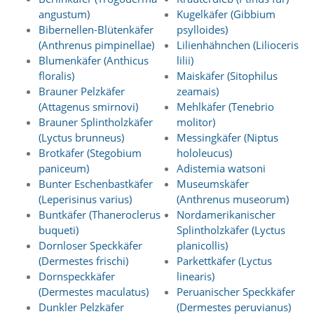
f
angustum)
Kugelkäfer (Gibbium
o
r
Bibernellen-Blütenkäfer
psylloides)
d
(Anthrenus pimpinellae)
Lilienhähnchen (Lilioceris
e
Blumenkäfer (Anthicus
lilii)
r
floralis)
Maiskäfer (Sitophilus
l
Brauner Pelzkäfer
zeamais)
i
(Attagenus smirnovi)
Mehlkäfer (Tenebrio
c
h
Brauner Splintholzkäfer
molitor)
e
(Lyctus brunneus)
Messingkäfer (Niptus
n
Brotkäfer (Stegobium
hololeucus)
C
paniceum)
Adistemia watsoni
o
Bunter Eschenbastkäfer
Museumskäfer
o
(Leperisinus varius)
(Anthrenus museorum)
k
Buntkäfer (Thaneroclerus
Nordamerikanischer
i
e
buqueti)
Splintholzkäfer (Lyctus
s
Dornloser Speckkäfer
planicollis)
n
(Dermestes frischi)
Parkettkäfer (Lyctus
i
Dornspeckkäfer
linearis)
c
(Dermestes maculatus)
Peruanischer Speckkäfer
h
Dunkler Pelzkäfer
(Dermestes peruvianus)
t