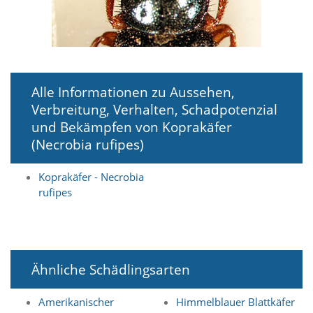
i
e
r
e
n
w
o
Alle Informationen zu Aussehen,
l
Verbreitung, Verhalten, Schadpotenzial
l
e
und Bekämpfen von Koprakäfer
n
(Necrobia rufipes)
.
B
i
Koprakäfer - Necrobia
t
rufipes
t
e
b
e
a
Ähnliche Schädlingsarten
c
h
t
Amerikanischer
Himmelblauer Blattkäfer
e