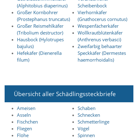
t
(Alphitobius diaperinus)
Scheibenbock
e
Großer Kornbohrer
Vierhornkäfer
u
(Prostephanus truncatus)
(Gnathocerus cornutus)
n
d
Großer Reismehlkäfer
Wespenfächerkäfer
f
(Tribolium destructor)
Wollkrautblütenkäfer
ü
Hausbock (Hylotrupes
(Anthrenus verbasci)
r
bajulus)
Zweifarbig behaarter
S
Hefekäfer (Dienerella
Speckkäfer (Dermestes
i
filum)
haemorrhoidalis)
e
o
p
t
i
m
Übersicht aller Schädlingssteckbriefe
i
e
r
Ameisen
Schaben
t
Asseln
Schnecken
e
Fischchen
Schmetterlinge
I
Fliegen
Vögel
n
Flöhe
Spinnen
h