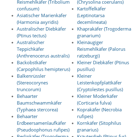
Reismehlkäfer (Tribolium
(Chrysolina coerulans)
n
confusum)
Kartoffelkäfer
S
Asiatischer Marienkäfer
(Leptinotarsa
i
e
(Harmonia axyridis)
decemlineata)
,
Australischer Diebkäfer
Khaprakäfer (Trogoderma
d
(Ptinus tectus)
granarium)
a
Australischer
Kleinäugiger
s
Teppichkäfer
Reismehlkäfer (Palorus
s
(Anthrenocerus australis)
ratzeburgi)
d
i
Backobstkäfer
Kleiner Diebkäfer (Ptinus
e
(Carpophilus hemipterus)
pusillus)
t
Balkenrüssler
Kleiner
e
(Stereocorynes
Leistenkopfplattkäfer
c
truncorum)
(Cryptolestes pusillus)
h
Behaarter
Kleiner Moderkäfer
n
Baumschwammkäfer
(Corticaria fulva)
i
s
(Typhaea stercorea)
Koprakäfer (Necrobia
c
Behaarter
rufipes)
h
Erdbeersamenlaufkäfer
Kornkäfer (Sitophilus
e
(Pseudoophonus rufipes)
granarius)
r
Berlinkäfer (Trogoderma
Kräuterdieb (Ptinus fur)