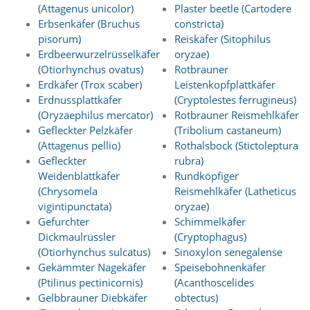
d
(Attagenus unicolor)
Plaster beetle (Cartodere
e
Erbsenkäfer (Bruchus
constricta)
a
pisorum)
Reiskäfer (Sitophilus
k
Erdbeerwurzelrüsselkäfer
oryzae)
t
(Otiorhynchus ovatus)
Rotbrauner
i
Erdkäfer (Trox scaber)
Leistenkopfplattkäfer
v
i
Erdnussplattkäfer
(Cryptolestes ferrugineus)
e
(Oryzaephilus mercator)
Rotbrauner Reismehlkäfer
r
Gefleckter Pelzkäfer
(Tribolium castaneum)
t
(Attagenus pellio)
Rothalsbock (Stictoleptura
w
Gefleckter
rubra)
e
Weidenblattkäfer
Rundköpfiger
r
(Chrysomela
Reismehlkäfer (Latheticus
d
e
vigintipunctata)
oryzae)
n
Gefurchter
Schimmelkäfer
k
Dickmaulrüssler
(Cryptophagus)
ö
(Otiorhynchus sulcatus)
Sinoxylon senegalense
n
Gekämmter Nagekäfer
Speisebohnenkäfer
n
(Ptilinus pectinicornis)
(Acanthoscelides
e
n
Gelbbrauner Diebkäfer
obtectus)
.