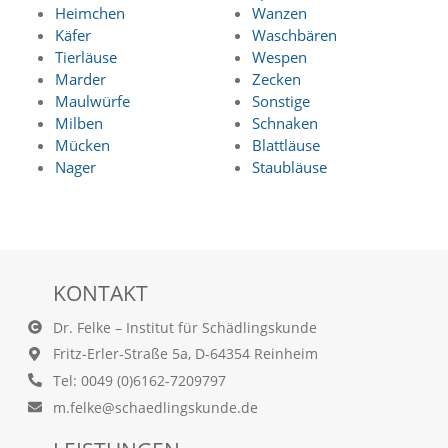
Heimchen
Wanzen
a
l
Käfer
Waschbären
t
Tierläuse
Wespen
e
Marder
Zecken
s
Maulwürfe
Sonstige
i
Milben
Schnaken
c
Mücken
Blattläuse
h
Nager
Staubläuse
t
b
a
r
z
u
m
KONTAKT
a
c
Dr. Felke – Institut für Schädlingskunde
h
Fritz-Erler-Straße 5a, D-64354 Reinheim
e
n
Tel: 0049 (0)6162-7209797
i
m.felke@schaedlingskunde.de
s
t