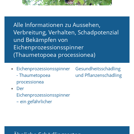
i
e
r
e
Alle Informationen zu Aussehen,
n
w
Verbreitung, Verhalten, Schadpotenzial
o
und Bekämpfen von
l
Eichenprozessionsspinner
l
e
(Thaumetopoea processionea)
n
.
Eichenprozessionsspinner
Gesundheitsschädling
B
- Thaumetopoea
und Pflanzenschädling
i
t
processionea
t
Der
e
Eichenprozessionsspinner
b
– ein gefährlicher
e
a
c
h
t
e