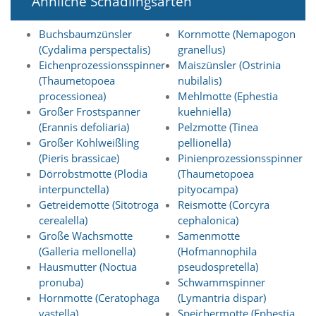
Ähnliche Schädlingsarten
n
S
Buchsbaumzünsler
Kornmotte (Nemapogon
i
(Cydalima perspectalis)
granellus)
e
,
Eichenprozessionsspinner
Maiszünsler (Ostrinia
d
(Thaumetopoea
nubilalis)
a
processionea)
Mehlmotte (Ephestia
s
Großer Frostspanner
kuehniella)
s
(Erannis defoliaria)
Pelzmotte (Tinea
d
Großer Kohlweißling
pellionella)
i
e
(Pieris brassicae)
Pinienprozessionsspinner
t
Dörrobstmotte (Plodia
(Thaumetopoea
e
interpunctella)
pityocampa)
c
Getreidemotte (Sitotroga
Reismotte (Corcyra
h
cerealella)
cephalonica)
n
Große Wachsmotte
Samenmotte
i
s
(Galleria mellonella)
(Hofmannophila
c
Hausmutter (Noctua
pseudospretella)
h
pronuba)
Schwammspinner
e
Hornmotte (Ceratophaga
(Lymantria dispar)
r
vastella)
Speichermotte (Ephestia