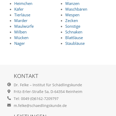
d
Heimchen
Wanzen
e
Käfer
Waschbären
a
Tierläuse
Wespen
k
Marder
Zecken
t
Maulwürfe
Sonstige
i
Milben
Schnaken
v
i
Mücken
Blattläuse
e
Nager
Staubläuse
r
t
w
e
r
d
KONTAKT
e
n
Dr. Felke – Institut für Schädlingskunde
k
ö
Fritz-Erler-Straße 5a, D-64354 Reinheim
n
Tel: 0049 (0)6162-7209797
n
m.felke@schaedlingskunde.de
e
n
.