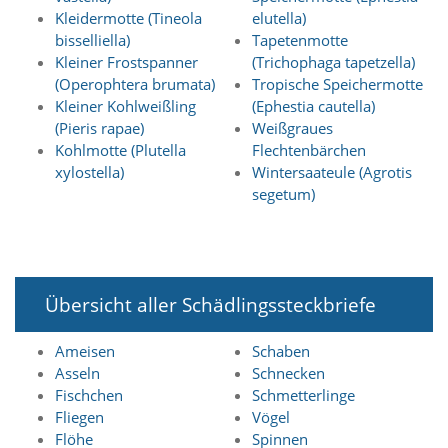
f
Kleidermotte (Tineola
elutella)
o
bisselliella)
Tapetenmotte
r
d
Kleiner Frostspanner
(Trichophaga tapetzella)
e
(Operophtera brumata)
Tropische Speichermotte
r
Kleiner Kohlweißling
(Ephestia cautella)
l
(Pieris rapae)
Weißgraues
i
Kohlmotte (Plutella
Flechtenbärchen
c
xylostella)
Wintersaateule (Agrotis
h
e
segetum)
n
C
o
o
k
Übersicht aller Schädlingssteckbriefe
i
e
s
Ameisen
Schaben
n
Asseln
Schnecken
i
Fischchen
Schmetterlinge
c
Fliegen
Vögel
h
Flöhe
Spinnen
t