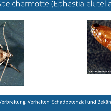
Speichermotte (Ephestia elutella
 Verbreitung, Verhalten, Schadpotenzial und Bek