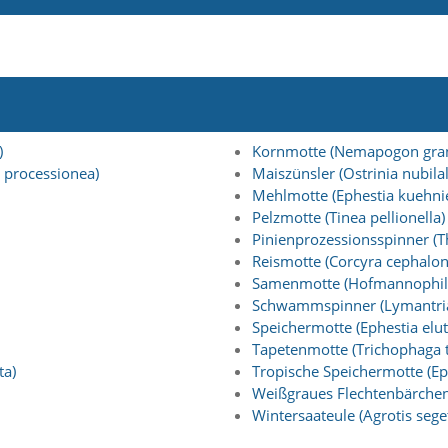
)
Kornmotte (Nemapogon gran
 processionea)
Maiszünsler (Ostrinia nubilal
Mehlmotte (Ephestia kuehnie
Pelzmotte (Tinea pellionella)
Pinienprozessionsspinner 
Reismotte (Corcyra cephalon
Samenmotte (Hofmannophila
Schwammspinner (Lymantria
Speichermotte (Ephestia elut
Tapetenmotte (Trichophaga t
ta)
Tropische Speichermotte (Eph
Weißgraues Flechtenbärche
Wintersaateule (Agrotis seg