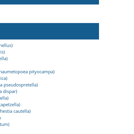
ellus)
is)
lla)
(Thaumetopoea pityocampa)
ica)
 pseudospretella)
 dispar)
ella)
apetzella)
estia cautella)
n
etum)