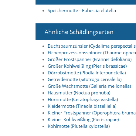
i
e
Speichermotte - Ephestia elutella
r
e
n
w
Ähnliche Schädlingsarten
o
l
Buchsbaumzünsler (Cydalima perspectalis
l
Eichenprozessionsspinner (Thaumetopoea
e
Großer Frostspanner (Erannis defoliaria)
n
.
Großer Kohlweißling (Pieris brassicae)
B
Dörrobstmotte (Plodia interpunctella)
i
Getreidemotte (Sitotroga cerealella)
t
Große Wachsmotte (Galleria mellonella)
t
Hausmutter (Noctua pronuba)
e
Hornmotte (Ceratophaga vastella)
b
e
Kleidermotte (Tineola bisselliella)
a
Kleiner Frostspanner (Operophtera bruma
c
Kleiner Kohlweißling (Pieris rapae)
h
Kohlmotte (Plutella xylostella)
t
e