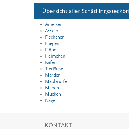
n
S
Übersicht aller Schädlingssteckbr
i
e
Ameisen
,
Asseln
d
a
Fischchen
s
Fliegen
s
Flöhe
d
Heimchen
i
Käfer
e
Tierläuse
t
Marder
e
c
Maulwürfe
h
Milben
n
Mücken
i
Nager
s
c
h
e
KONTAKT
r