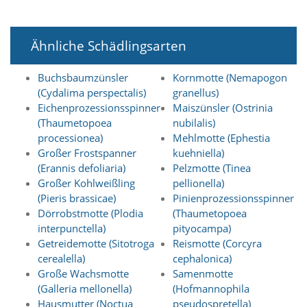
n
S
i
Ähnliche Schädlingsarten
e
,
d
Buchsbaumzünsler
Kornmotte (Nemapogon
a
(Cydalima perspectalis)
granellus)
s
Eichenprozessionsspinner
Maiszünsler (Ostrinia
s
(Thaumetopoea
nubilalis)
d
processionea)
Mehlmotte (Ephestia
i
e
Großer Frostspanner
kuehniella)
t
(Erannis defoliaria)
Pelzmotte (Tinea
e
Großer Kohlweißling
pellionella)
c
(Pieris brassicae)
Pinienprozessionsspinner
h
Dörrobstmotte (Plodia
(Thaumetopoea
n
interpunctella)
pityocampa)
i
Getreidemotte (Sitotroga
Reismotte (Corcyra
s
c
cerealella)
cephalonica)
h
Große Wachsmotte
Samenmotte
e
(Galleria mellonella)
(Hofmannophila
r
Hausmutter (Noctua
pseudospretella)