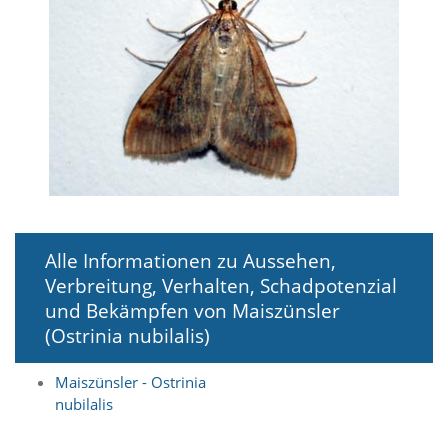
i
e
r
e
n
w
o
l
l
e
n
.
B
i
Alle Informationen zu Aussehen,
t
Verbreitung, Verhalten, Schadpotenzial
t
und Bekämpfen von Maiszünsler
e
b
(Ostrinia nubilalis)
e
a
Maiszünsler - Ostrinia
c
nubilalis
h
t
e