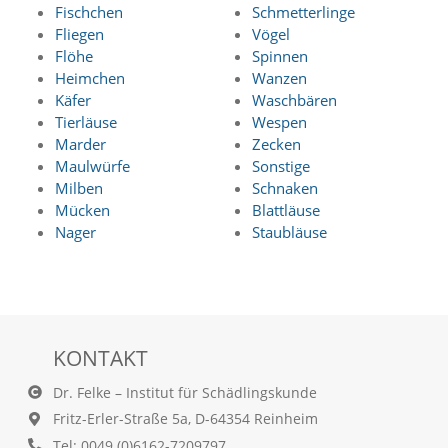
d
Fischchen
Schmetterlinge
e
Fliegen
Vögel
a
Flöhe
Spinnen
k
Heimchen
Wanzen
t
Käfer
Waschbären
i
Tierläuse
Wespen
v
i
Marder
Zecken
e
Maulwürfe
Sonstige
r
Milben
Schnaken
t
Mücken
Blattläuse
w
Nager
Staubläuse
e
r
d
e
n
k
ö
KONTAKT
n
n
Dr. Felke – Institut für Schädlingskunde
e
Fritz-Erler-Straße 5a, D-64354 Reinheim
n
Tel: 0049 (0)6162-7209797
.