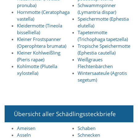
f
pronuba)
Schwammspinner
o
Hornmotte (Ceratophaga
(Lymantria dispar)
r
d
vastella)
Speichermotte (Ephestia
e
Kleidermotte (Tineola
elutella)
r
bisselliella)
Tapetenmotte
l
Kleiner Frostspanner
(Trichophaga tapetzella)
i
(Operophtera brumata)
Tropische Speichermotte
c
Kleiner Kohlweißling
(Ephestia cautella)
h
e
(Pieris rapae)
Weißgraues
n
Kohlmotte (Plutella
Flechtenbärchen
C
xylostella)
Wintersaateule (Agrotis
o
segetum)
o
k
i
e
s
n
Übersicht aller Schädlingssteckbriefe
i
c
Ameisen
Schaben
h
Asseln
Schnecken
t