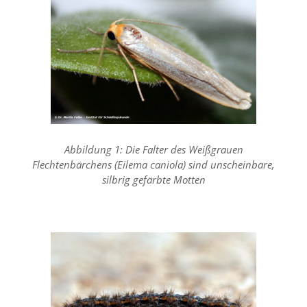
n
S
i
e
,
d
a
s
s
d
i
Abbildung 1: Die Falter des Weißgrauen
e
Flechtenbärchens (Eilema caniola) sind unscheinbare,
t
e
silbrig gefärbte Motten
c
h
n
i
s
c
h
e
r