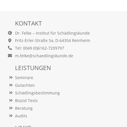
A
k
t
i
v
KONTAKT
i
e
Dr. Felke – Institut für Schädlingskunde
r
Fritz-Erler-Straße 5a, D-64354 Reinheim
e
Tel: 0049 (0)6162-7209797
n
d
m.felke@schaedlingskunde.de
i
e
LEISTUNGEN
s
e
Seminare
r
Gutachten
C
o
Schädlingsbestimmung
o
Biozid Tests
k
i
Beratung
e
Audits
a
r