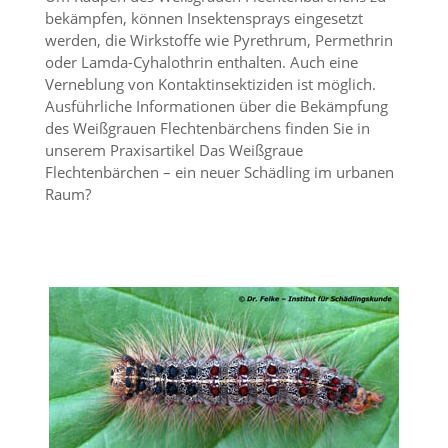
t
bekämpfen, können Insektensprays eingesetzt
e
werden, die Wirkstoffe wie Pyrethrum, Permethrin
u
oder Lamda-Cyhalothrin enthalten. Auch eine
n
d
Verneblung von Kontaktinsektiziden ist möglich.
f
Ausführliche Informationen über die Bekämpfung
ü
des Weißgrauen Flechtenbärchens finden Sie in
r
unserem Praxisartikel Das Weißgraue
S
Flechtenbärchen – ein neuer Schädling im urbanen
i
Raum?
e
o
p
t
i
m
i
e
r
t
e
I
n
h