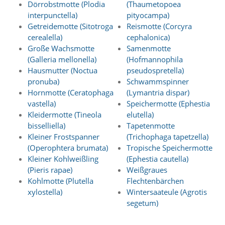
Dörrobstmotte (Plodia
(Thaumetopoea
O
interpunctella)
pityocampa)
p
t
Getreidemotte (Sitotroga
Reismotte (Corcyra
i
cerealella)
cephalonica)
o
Große Wachsmotte
Samenmotte
n
(Galleria mellonella)
(Hofmannophila
a
Hausmutter (Noctua
pseudospretella)
u
pronuba)
Schwammspinner
s
g
Hornmotte (Ceratophaga
(Lymantria dispar)
e
vastella)
Speichermotte (Ephestia
w
Kleidermotte (Tineola
elutella)
ä
bisselliella)
Tapetenmotte
h
Kleiner Frostspanner
(Trichophaga tapetzella)
l
(Operophtera brumata)
Tropische Speichermotte
t
Kleiner Kohlweißling
(Ephestia cautella)
i
s
(Pieris rapae)
Weißgraues
t
Kohlmotte (Plutella
Flechtenbärchen
.
xylostella)
Wintersaateule (Agrotis
D
segetum)
a
s