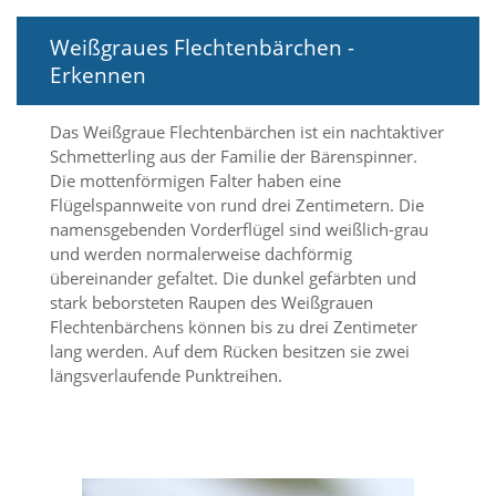
i
e
Weißgraues Flechtenbärchen -
r
e
Erkennen
n
w
Das Weißgraue Flechtenbärchen ist ein nachtaktiver
o
l
Schmetterling aus der Familie der Bärenspinner.
l
Die mottenförmigen Falter haben eine
e
Flügelspannweite von rund drei Zentimetern. Die
n
namensgebenden Vorderflügel sind weißlich-grau
.
und werden normalerweise dachförmig
B
übereinander gefaltet. Die dunkel gefärbten und
i
t
stark beborsteten Raupen des Weißgrauen
t
Flechtenbärchens können bis zu drei Zentimeter
e
lang werden. Auf dem Rücken besitzen sie zwei
b
längsverlaufende Punktreihen.
e
a
c
h
t
e