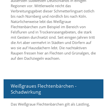
äußersten Südwesten Deutschlands in einigen
d
Regionen vor. Mittlerweile reicht das
e
Verbreitungsgebiet dieser Schmetterlingsart östlich
a
k
bis nach Nürnberg und nördlich bis nach Köln.
t
Natürlicherweise lebt das Weißgraue
i
Flechtenbärchen zum Beispiel im Bereich von
v
Felsfluren und in Trockenrasengebieten, die stark
i
mit Gestein durchsetzt sind. Seit einigen Jahren tritt
e
die Art aber vermehrt in Städten und Dörfern auf
r
wo sie auf Hausdächern lebt. Die nachtaktiven
t
w
Raupen fressen hier an Flechten und Grünalgen, die
e
auf den Dachziegeln wachsen.
r
d
e
n
k
ö
Weißgraues Flechtenbärchen -
n
Schadwirkung
n
e
n
Das Weißgraue Flechtenbärchen gilt als Lästling,
.