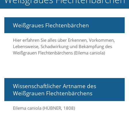
e
l
c
h
Weißgraues Flechtenbärchen
e
C
o
Hier erfahren Sie alles über Erkennen, Vorkommen,
o
Lebensweise, Schadwirkung und Bekämpfung des
k
Weißgrauen Flechtenbärchens (Eilema caniola)
i
e
a
r
t
S
Wissenschaftlicher Artname des
i
e
Weißgrauen Flechtenbärchens
a
k
Eilema caniola (HÜBNER, 1808)
z
e
p
t