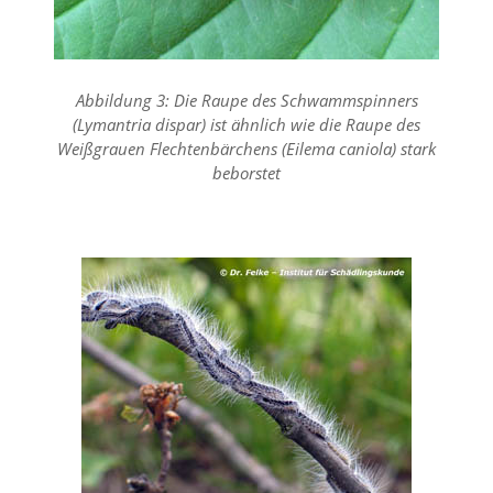
a
l
t
e
Abbildung 3: Die Raupe des Schwammspinners
s
i
(Lymantria dispar) ist ähnlich wie die Raupe des
c
Weißgrauen Flechtenbärchens (Eilema caniola) stark
h
beborstet
t
b
a
r
z
u
m
a
c
h
e
n
i
s
t