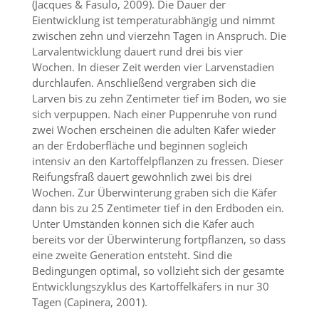
(Jacques & Fasulo, 2009). Die Dauer der
t
e
Eientwicklung ist temperaturabhängig und nimmt
u
zwischen zehn und vierzehn Tagen in Anspruch. Die
n
Larvalentwicklung dauert rund drei bis vier
d
Wochen. In dieser Zeit werden vier Larvenstadien
f
durchlaufen. Anschließend vergraben sich die
ü
Larven bis zu zehn Zentimeter tief im Boden, wo sie
r
S
sich verpuppen. Nach einer Puppenruhe von rund
i
zwei Wochen erscheinen die adulten Käfer wieder
e
an der Erdoberfläche und beginnen sogleich
o
intensiv an den Kartoffelpflanzen zu fressen. Dieser
p
Reifungsfraß dauert gewöhnlich zwei bis drei
t
Wochen. Zur Überwinterung graben sich die Käfer
i
dann bis zu 25 Zentimeter tief in den Erdboden ein.
m
i
Unter Umständen können sich die Käfer auch
e
bereits vor der Überwinterung fortpflanzen, so dass
r
eine zweite Generation entsteht. Sind die
t
Bedingungen optimal, so vollzieht sich der gesamte
e
Entwicklungszyklus des Kartoffelkäfers in nur 30
I
Tagen (Capinera, 2001).
n
h