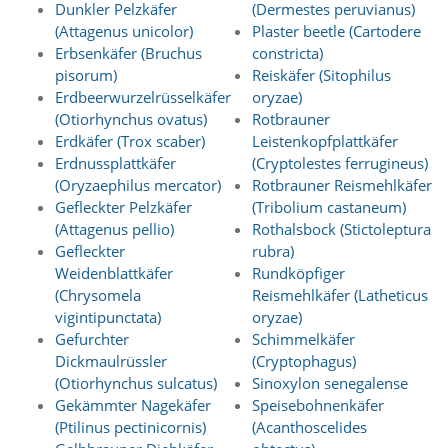
Dunkler Pelzkäfer
(Dermestes peruvianus)
a
(Attagenus unicolor)
Plaster beetle (Cartodere
l
e
Erbsenkäfer (Bruchus
constricta)
s
pisorum)
Reiskäfer (Sitophilus
,
Erdbeerwurzelrüsselkäfer
oryzae)
a
(Otiorhynchus ovatus)
Rotbrauner
n
Erdkäfer (Trox scaber)
Leistenkopfplattkäfer
o
Erdnussplattkäfer
(Cryptolestes ferrugineus)
n
(Oryzaephilus mercator)
Rotbrauner Reismehlkäfer
y
m
Gefleckter Pelzkäfer
(Tribolium castaneum)
i
(Attagenus pellio)
Rothalsbock (Stictoleptura
s
Gefleckter
rubra)
i
Weidenblattkäfer
Rundköpfiger
e
(Chrysomela
Reismehlkäfer (Latheticus
r
vigintipunctata)
oryzae)
t
e
Gefurchter
Schimmelkäfer
s
Dickmaulrüssler
(Cryptophagus)
T
(Otiorhynchus sulcatus)
Sinoxylon senegalense
r
Gekämmter Nagekäfer
Speisebohnenkäfer
a
(Ptilinus pectinicornis)
(Acanthoscelides
c