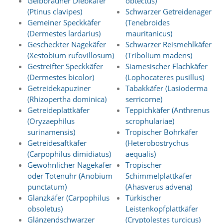
Gelbbrauner Diebkäfer
obtectus)
k
i
(Ptinus clavipes)
Schwarzer Getreidenager
n
Gemeiner Speckkäfer
(Tenebroides
g
(Dermestes lardarius)
mauritanicus)
,
Gescheckter Nagekäfer
Schwarzer Reismehlkäfer
u
(Xestobium rufovillosum)
(Tribolium madens)
m
Gestreifter Speckkäfer
Siamesischer Flachkäfer
z
(Dermestes bicolor)
(Lophocateres pusillus)
u
a
Getreidekapuziner
Tabakkäfer (Lasioderma
n
(Rhizopertha dominica)
serricorne)
a
Getreideplattkäfer
Teppichkäfer (Anthrenus
l
(Oryzaephilus
scrophulariae)
y
surinamensis)
Tropischer Bohrkäfer
s
Getreidesaftkäfer
(Heterobostrychus
i
e
(Carpophilus dimidiatus)
aequalis)
r
Gewöhnlicher Nagekäfer
Tropischer
e
oder Totenuhr (Anobium
Schimmelplattkäfer
n
punctatum)
(Ahasverus advena)
,
Glanzkäfer (Carpophilus
Türkischer
w
obsoletus)
Leistenkopfplattkäfer
i
e
Glänzendschwarzer
(Cryptolestes turcicus)