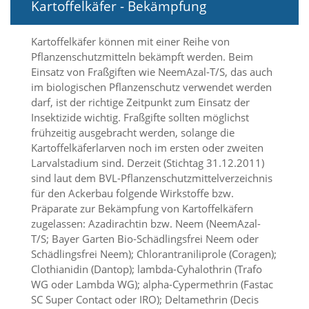
e
Kartoffelkäfer - Bekämpfung
s
e
Kartoffelkäfer können mit einer Reihe von
r
f
Pflanzenschutzmitteln bekämpft werden. Beim
o
Einsatz von Fraßgiften wie NeemAzal-T/S, das auch
r
im biologischen Pflanzenschutz verwendet werden
d
darf, ist der richtige Zeitpunkt zum Einsatz der
e
Insektizide wichtig. Fraßgifte sollten möglichst
r
frühzeitig ausgebracht werden, solange die
l
i
Kartoffelkäferlarven noch im ersten oder zweiten
c
Larvalstadium sind. Derzeit (Stichtag 31.12.2011)
h
sind laut dem BVL-Pflanzenschutzmittelverzeichnis
,
für den Ackerbau folgende Wirkstoffe bzw.
d
Präparate zur Bekämpfung von Kartoffelkäfern
a
zugelassen: Azadirachtin bzw. Neem (NeemAzal-
s
T/S; Bayer Garten Bio-Schädlingsfrei Neem oder
s
d
Schädlingsfrei Neem); Chlorantraniliprole (Coragen);
i
Clothianidin (Dantop); lambda-Cyhalothrin (Trafo
e
WG oder Lambda WG); alpha-Cypermethrin (Fastac
s
SC Super Contact oder IRO); Deltamethrin (Decis
e