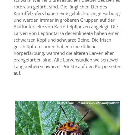
schwarz, während die restlichen Glieder des Beines
n
rotbraun gefärbt sind. Die länglichen Eier des
S
Kartoffelkäfers haben eine gelblich-orange Färbung
i
und werden immer in größeren Gruppen auf der
e
Blattunterseite von Kartoffelpflanzen abgelegt. Die
,
d
Larven von Leptinotarsa decemlineata haben einen
a
schwarzen Kopf und schwarze Beine. Die frisch
s
geschlüpften Larven haben eine rötliche
s
Körperfärbung, während die älteren Larven eher
d
orangefarben sind. Alle Larvenstadien weisen zwei
i
Längsreihen schwarzer Punkte auf den Körperseiten
e
t
auf.
e
c
h
n
i
s
c
h
e
r