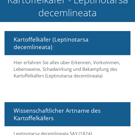
e
decemlineata
l
c
h
e
C
Kartoffelkäfer (Leptinotarsa
o
o
decemlineata)
k
i
e
Hier erfahren Sie alles über Erkennen, Vorkommen,
a
Lebensweise, Schadwirkung und Bekämpfung des
r
Kartoffelkäfers (Leptinotarsa decemlineata)
t
S
i
e
a
k
Wissenschaftlicher Artname des
z
Kartoffelkäfers
e
p
t
Leptinotarsa decemlineata SAY (1824)