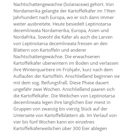
Nachtschattengewächse (Solanaceae) gehört. Von
Nordamerika gelangte der Kartoffelkäfer im 19ten
Marketing
Jahrhundert nach Europa, wo er sich dann immer
(Anzeigen
weiter ausbreitete. Heute besiedelt Leptinotarsa
decemlineata Nordamerika, Europa, Asien und
personalisierter
Nordafrika. Sowohl die Käfer als auch die Larven
Werbung)
von Leptinotarsa decemlineata fressen an den
Blättern von Kartoffeln und anderer
U
m
Nachtschattengewächse. Die erwachsenen
p
Kartoffelkäfer überwintern im Boden und verlassen
e
ihre Winterquartiere im Frühjahr, kurz nach dem
r
Auflaufen der Kartoffeln. Anschließend beginnen sie
s
mit dem sog. Reifungsfraß. Diese Phase dauert
o
ungefähr zwei Wochen. Anschließend paaren sich
n
die Kartoffelkäfer. Die Weibchen von Leptinotarsa
a
l
decemlineata legen ihre länglichen Eier meist in
i
Gruppen von zwanzig bis vierzig Stück auf der
s
Unterseite von Kartoffelblättern ab. Im Verlauf von
i
vier bis fünf Wochen kann ein einzelnes
e
Kartoffelkäferweibchen über 300 Eier ablegen
r