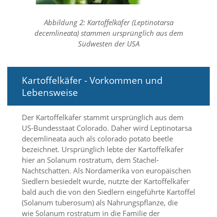
d
e
Abbildung 2: Kartoffelkäfer (Leptinotarsa
a
k
decemlineata) stammen ursprünglich aus dem
t
Südwesten der USA
i
v
i
e
Kartoffelkäfer - Vorkommen und
r
Lebensweise
t
w
e
Der Kartoffelkäfer stammt ursprünglich aus dem
r
US-Bundesstaat Colorado. Daher wird Leptinotarsa
d
decemlineata auch als colorado potato beetle
e
bezeichnet. Ursprünglich lebte der Kartoffelkäfer
n
hier an Solanum rostratum, dem Stachel-
k
Nachtschatten. Als Nordamerika von europäischen
ö
n
Siedlern besiedelt wurde, nutzte der Kartoffelkäfer
n
bald auch die von den Siedlern eingeführte Kartoffel
e
(Solanum tuberosum) als Nahrungspflanze, die
n
wie Solanum rostratum in die Familie der
.