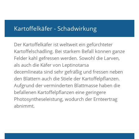
a
l
t
e
Kartoffelkäfer - Schadwirkung
s
i
c
Der Kartoffelkäfer ist weltweit ein gefürchteter
h
Kartoffelschädling. Bei starkem Befall können ganze
t
b
Felder kahl gefressen werden. Sowohl die Larven,
a
als auch die Käfer von Leptinotarsa
r
decemlineata sind sehr gefräßig und fressen neben
z
den Blättern auch die Stiele der Kartoffelpflanzen.
u
Aufgrund der verminderten Blattmasse haben die
m
befallenen Kartoffelpflanzen eine geringere
a
Photosyntheseleistung, wodurch der Ernteertrag
c
h
abnimmt.
e
n
i
s
t