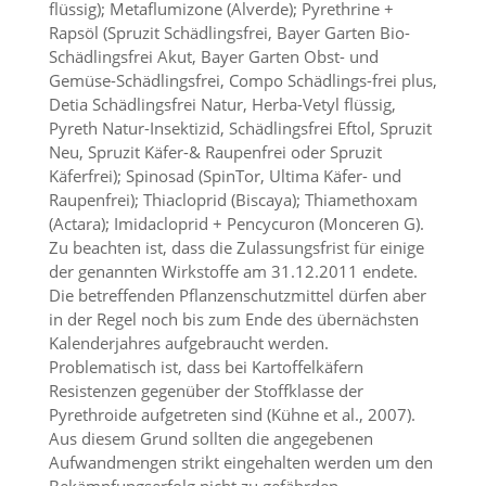
flüssig); Metaflumizone (Alverde); Pyrethrine +
O
Rapsöl (Spruzit Schädlingsfrei, Bayer Garten Bio-
p
t
Schädlingsfrei Akut, Bayer Garten Obst- und
i
Gemüse-Schädlingsfrei, Compo Schädlings-frei plus,
o
Detia Schädlingsfrei Natur, Herba-Vetyl flüssig,
n
Pyreth Natur-Insektizid, Schädlingsfrei Eftol, Spruzit
a
Neu, Spruzit Käfer-& Raupenfrei oder Spruzit
u
Käferfrei); Spinosad (SpinTor, Ultima Käfer- und
s
g
Raupenfrei); Thiacloprid (Biscaya); Thiamethoxam
e
(Actara); Imidacloprid + Pencycuron (Monceren G).
w
Zu beachten ist, dass die Zulassungsfrist für einige
ä
der genannten Wirkstoffe am 31.12.2011 endete.
h
Die betreffenden Pflanzenschutzmittel dürfen aber
l
in der Regel noch bis zum Ende des übernächsten
t
Kalenderjahres aufgebraucht werden.
i
s
Problematisch ist, dass bei Kartoffelkäfern
t
Resistenzen gegenüber der Stoffklasse der
.
Pyrethroide aufgetreten sind (Kühne et al., 2007).
D
Aus diesem Grund sollten die angegebenen
a
Aufwandmengen strikt eingehalten werden um den
s