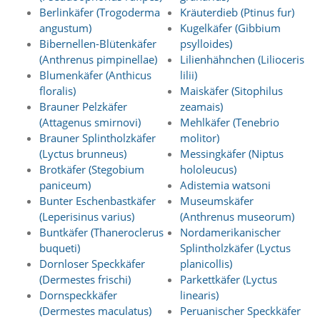
Statistik
Berlinkäfer (Trogoderma
Kräuterdieb (Ptinus fur)
angustum)
Kugelkäfer (Gibbium
(Optimierung
Bibernellen-Blütenkäfer
psylloides)
der
(Anthrenus pimpinellae)
Lilienhähnchen (Lilioceris
Blumenkäfer (Anthicus
lilii)
Inhalte)
floralis)
Maiskäfer (Sitophilus
W
Brauner Pelzkäfer
zeamais)
i
(Attagenus smirnovi)
Mehlkäfer (Tenebrio
r
Brauner Splintholzkäfer
molitor)
n
(Lyctus brunneus)
Messingkäfer (Niptus
u
t
Brotkäfer (Stegobium
hololeucus)
z
paniceum)
Adistemia watsoni
e
Bunter Eschenbastkäfer
Museumskäfer
n
(Leperisinus varius)
(Anthrenus museorum)
f
Buntkäfer (Thaneroclerus
Nordamerikanischer
u
buqueti)
Splintholzkäfer (Lyctus
n
k
Dornloser Speckkäfer
planicollis)
t
(Dermestes frischi)
Parkettkäfer (Lyctus
i
Dornspeckkäfer
linearis)
o
(Dermestes maculatus)
Peruanischer Speckkäfer
n