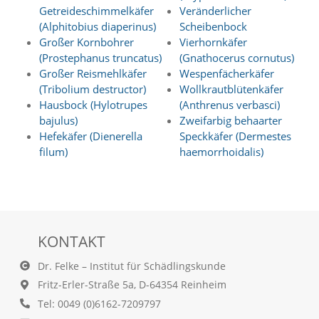
u
Getreideschimmelkäfer
Veränderlicher
n
(Alphitobius diaperinus)
Scheibenbock
s
Großer Kornbohrer
Vierhornkäfer
e
(Prostephanus truncatus)
(Gnathocerus cornutus)
r
Großer Reismehlkäfer
Wespenfächerkäfer
e
(Tribolium destructor)
Wollkrautblütenkäfer
W
e
Hausbock (Hylotrupes
(Anthrenus verbasci)
b
bajulus)
Zweifarbig behaarter
s
Hefekäfer (Dienerella
Speckkäfer (Dermestes
e
filum)
haemorrhoidalis)
i
t
e
g
e
n
u
KONTAKT
t
z
Dr. Felke – Institut für Schädlingskunde
t
Fritz-Erler-Straße 5a, D-64354 Reinheim
w
Tel: 0049 (0)6162-7209797
i
r