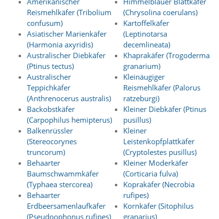
Amerikanischer
Himmelblauer Blattkäfer
e
Reismehlkäfer (Tribolium
(Chrysolina coerulans)
r
confusum)
Kartoffelkäfer
S
Asiatischer Marienkäfer
(Leptinotarsa
t
(Harmonia axyridis)
decemlineata)
a
t
Australischer Diebkäfer
Khaprakäfer (Trogoderma
i
(Ptinus tectus)
granarium)
s
Australischer
Kleinäugiger
t
Teppichkäfer
Reismehlkäfer (Palorus
i
(Anthrenocerus australis)
ratzeburgi)
k
Backobstkäfer
Kleiner Diebkäfer (Ptinus
c
(Carpophilus hemipterus)
pusillus)
o
o
Balkenrüssler
Kleiner
k
(Stereocorynes
Leistenkopfplattkäfer
i
truncorum)
(Cryptolestes pusillus)
e
Behaarter
Kleiner Moderkäfer
s
Baumschwammkäfer
(Corticaria fulva)
e
(Typhaea stercorea)
Koprakäfer (Necrobia
i
n
Behaarter
rufipes)
.
Erdbeersamenlaufkäfer
Kornkäfer (Sitophilus
(Pseudoophonus rufipes)
granarius)