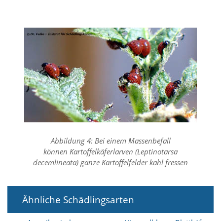
t
s
c
h
l
i
e
ß
t
d
i
e
A
k
t
Abbildung 4: Bei einem Massenbefall
i
können Kartoffelkäferlarven (Leptinotarsa
v
decemlineata) ganze Kartoffelfelder kahl fressen
i
e
r
u
Ähnliche Schädlingsarten
n
g
d