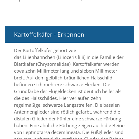
i
e
r
e
n
w
Kartoffelkäfer - Erkennen
o
l
l
Der Kartoffelkäfer gehört wie
e
das Lilienhähnchen (Lilioceris lilii) in die Familie der
n
Blattkäfer (Chrysomelidae). Kartoffelkäfer werden
.
etwa zehn Millimeter lang und sieben Millimeter
B
breit. Auf dem gelblich-bräunlichen Halsschild
i
t
befinden sich mehrere schwarze Flecken. Die
t
Grundfarbe der Flügeldecken ist deutlich heller als
e
die des Halsschildes. Hier verlaufen zehn
b
regelmäßige, schwarze Längsstreifen. Die basalen
e
Antennenglieder sind rötlich gefärbt, während die
a
distalen Glieder der Fühler eine schwarze Färbung
c
haben. Eine ähnliche Färbung zeigen auch die Beine
h
t
von Leptinotarsa decemlineata. Die Fußglieder sind
e