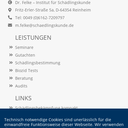
e
Dr. Felke – Institut für Schädlingskunde
s
Fritz-Erler-Straße 5a, D-64354 Reinheim
e
r
Tel: 0049 (0)6162-7209797
f
m.felke@schaedlingskunde.de
o
r
LEISTUNGEN
d
e
Seminare
r
Gutachten
l
i
Schädlingsbestimmung
c
Biozid Tests
h
,
Beratung
d
Audits
a
s
LINKS
s
d
Schädlingsbekämpfung kompakt
i
e
Schädlingslexikon
Technisch notwendige Cookies sind unerlässlich für die
s
Veröffentlichungen
einwandfreie Funktionsweise dieser Webseite. Wir verwenden
e