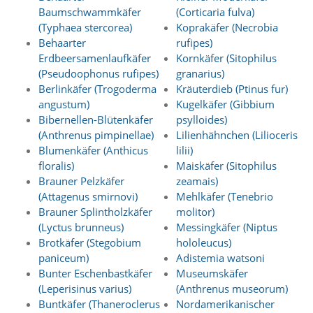
f
Baumschwammkäfer
(Corticaria fulva)
o
(Typhaea stercorea)
Koprakäfer (Necrobia
r
d
Behaarter
rufipes)
e
Erdbeersamenlaufkäfer
Kornkäfer (Sitophilus
r
(Pseudoophonus rufipes)
granarius)
l
Berlinkäfer (Trogoderma
Kräuterdieb (Ptinus fur)
i
angustum)
Kugelkäfer (Gibbium
c
Bibernellen-Blütenkäfer
psylloides)
h
e
(Anthrenus pimpinellae)
Lilienhähnchen (Lilioceris
n
Blumenkäfer (Anthicus
lilii)
C
floralis)
Maiskäfer (Sitophilus
o
Brauner Pelzkäfer
zeamais)
o
(Attagenus smirnovi)
Mehlkäfer (Tenebrio
k
Brauner Splintholzkäfer
molitor)
i
e
(Lyctus brunneus)
Messingkäfer (Niptus
s
Brotkäfer (Stegobium
hololeucus)
n
paniceum)
Adistemia watsoni
i
Bunter Eschenbastkäfer
Museumskäfer
c
(Leperisinus varius)
(Anthrenus museorum)
h
Buntkäfer (Thaneroclerus
Nordamerikanischer
t