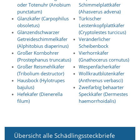
t
oder Totenuhr (Anobium
Schimmelplattkäfer
e
punctatum)
(Ahasverus advena)
u
Glanzkäfer (Carpophilus
Türkischer
n
obsoletus)
Leistenkopfplattkäfer
d
f
Glänzendschwarzer
(Cryptolestes turcicus)
ü
Getreideschimmelkäfer
Veränderlicher
r
(Alphitobius diaperinus)
Scheibenbock
S
Großer Kornbohrer
Vierhornkäfer
i
(Prostephanus truncatus)
(Gnathocerus cornutus)
e
Großer Reismehlkäfer
Wespenfächerkäfer
o
p
(Tribolium destructor)
Wollkrautblütenkäfer
t
Hausbock (Hylotrupes
(Anthrenus verbasci)
i
bajulus)
Zweifarbig behaarter
m
Hefekäfer (Dienerella
Speckkäfer (Dermestes
i
filum)
haemorrhoidalis)
e
r
t
e
I
n
Übersicht alle Schädlingssteckbriefe
h