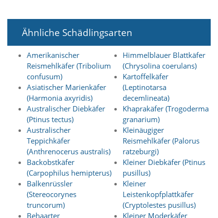
n
S
i
Ähnliche Schädlingsarten
e
,
d
Amerikanischer
Himmelblauer Blattkäfer
a
Reismehlkäfer (Tribolium
(Chrysolina coerulans)
s
confusum)
Kartoffelkäfer
s
Asiatischer Marienkäfer
(Leptinotarsa
d
(Harmonia axyridis)
decemlineata)
i
e
Australischer Diebkäfer
Khaprakäfer (Trogoderma
t
(Ptinus tectus)
granarium)
e
Australischer
Kleinäugiger
c
Teppichkäfer
Reismehlkäfer (Palorus
h
(Anthrenocerus australis)
ratzeburgi)
n
Backobstkäfer
Kleiner Diebkäfer (Ptinus
i
s
(Carpophilus hemipterus)
pusillus)
c
Balkenrüssler
Kleiner
h
(Stereocorynes
Leistenkopfplattkäfer
e
truncorum)
(Cryptolestes pusillus)
r
Behaarter
Kleiner Moderkäfer