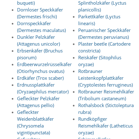
buqueti)
Splintholzkäfer (Lyctus
d
e
Dornloser Speckkäfer
planicollis)
a
(Dermestes frischi)
Parkettkäfer (Lyctus
k
Dornspeckkäfer
linearis)
t
(Dermestes maculatus)
Peruanischer Speckkäfer
i
Dunkler Pelzkäfer
(Dermestes peruvianus)
v
(Attagenus unicolor)
Plaster beetle (Cartodere
i
e
Erbsenkäfer (Bruchus
constricta)
r
pisorum)
Reiskäfer (Sitophilus
t
Erdbeerwurzelrüsselkäfer
oryzae)
w
(Otiorhynchus ovatus)
Rotbrauner
e
Erdkäfer (Trox scaber)
Leistenkopfplattkäfer
r
Erdnussplattkäfer
(Cryptolestes ferrugineus)
d
e
(Oryzaephilus mercator)
Rotbrauner Reismehlkäfer
n
Gefleckter Pelzkäfer
(Tribolium castaneum)
k
(Attagenus pellio)
Rothalsbock (Stictoleptura
ö
Gefleckter
rubra)
n
Weidenblattkäfer
Rundköpfiger
n
(Chrysomela
Reismehlkäfer (Latheticus
e
vigintipunctata)
oryzae)
n
.