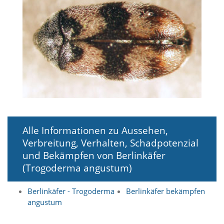
i
e
r
e
n
w
o
l
l
e
n
.
B
i
Alle Informationen zu Aussehen,
t
Verbreitung, Verhalten, Schadpotenzial
t
und Bekämpfen von Berlinkäfer
e
b
(Trogoderma angustum)
e
a
Berlinkäfer - Trogoderma
Berlinkäfer bekämpfen
c
h
angustum
t
e