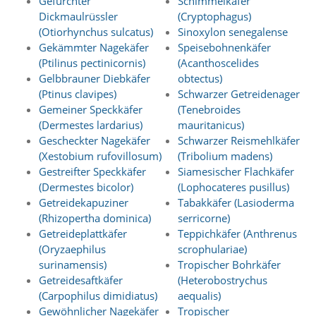
Gefurchter
Schimmelkäfer
Dickmaulrüssler
(Cryptophagus)
Marketing
(Otiorhynchus sulcatus)
Sinoxylon senegalense
Gekämmter Nagekäfer
Speisebohnenkäfer
(Anzeigen
(Ptilinus pectinicornis)
(Acanthoscelides
personalisierter
Gelbbrauner Diebkäfer
obtectus)
(Ptinus clavipes)
Schwarzer Getreidenager
Werbung)
Gemeiner Speckkäfer
(Tenebroides
U
(Dermestes lardarius)
mauritanicus)
m
Gescheckter Nagekäfer
Schwarzer Reismehlkäfer
p
(Xestobium rufovillosum)
(Tribolium madens)
e
Gestreifter Speckkäfer
Siamesischer Flachkäfer
r
s
(Dermestes bicolor)
(Lophocateres pusillus)
o
Getreidekapuziner
Tabakkäfer (Lasioderma
n
(Rhizopertha dominica)
serricorne)
a
Getreideplattkäfer
Teppichkäfer (Anthrenus
l
(Oryzaephilus
scrophulariae)
i
surinamensis)
Tropischer Bohrkäfer
s
Getreidesaftkäfer
(Heterobostrychus
i
e
(Carpophilus dimidiatus)
aequalis)
r
Gewöhnlicher Nagekäfer
Tropischer