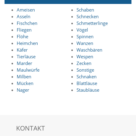
a
Ameisen
Schaben
l
t
Asseln
Schnecken
e
Fischchen
Schmetterlinge
s
Fliegen
Vögel
i
Flöhe
Spinnen
c
Heimchen
Wanzen
h
Käfer
Waschbären
t
b
Tierläuse
Wespen
a
Marder
Zecken
r
Maulwürfe
Sonstige
z
Milben
Schnaken
u
Mücken
Blattläuse
m
Nager
Staubläuse
a
c
h
e
n
i
s
KONTAKT
t