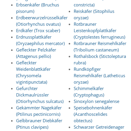
d
Erbsenkäfer (Bruchus
constricta)
e
pisorum)
Reiskäfer (Sitophilus
a
Erdbeerwurzelrüsselkäfer
oryzae)
k
(Otiorhynchus ovatus)
Rotbrauner
t
Erdkäfer (Trox scaber)
Leistenkopfplattkäfer
i
v
Erdnussplattkäfer
(Cryptolestes ferrugineus)
i
(Oryzaephilus mercator)
Rotbrauner Reismehlkäfer
e
Gefleckter Pelzkäfer
(Tribolium castaneum)
r
(Attagenus pellio)
Rothalsbock (Stictoleptura
t
Gefleckter
rubra)
w
Weidenblattkäfer
Rundköpfiger
e
r
(Chrysomela
Reismehlkäfer (Latheticus
d
vigintipunctata)
oryzae)
e
Gefurchter
Schimmelkäfer
n
Dickmaulrüssler
(Cryptophagus)
k
(Otiorhynchus sulcatus)
Sinoxylon senegalense
ö
Gekämmter Nagekäfer
Speisebohnenkäfer
n
(Ptilinus pectinicornis)
(Acanthoscelides
n
e
Gelbbrauner Diebkäfer
obtectus)
n
(Ptinus clavipes)
Schwarzer Getreidenager
.