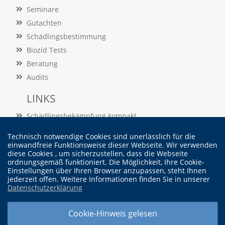
e
Seminare
s
e
Gutachten
r
Schädlingsbestimmung
f
o
Biozid Tests
r
Beratung
d
Audits
e
r
LINKS
l
i
Schädlingsbekämpfung kompakt
c
h
Schädlingslexikon
,
Technisch notwendige Cookies sind unerlässlich für die
Veröffentlichungen
einwandfreie Funktionsweise dieser Webseite. Wir verwenden
d
diese Cookies , um sicherzustellen, dass die Webseite
a
ordnungsgemäß funktioniert. Die Möglichkeit, Ihre Cookie-
s
Vertrag widerrufen
Einstellungen über Ihren Browser anzupassen, steht Ihnen
s
jederzeit offen. Weitere Informationen finden Sie in unserer
d
Datenschutzerklärung
i
e
© Dr. Martin Felke - Institut für Schädlingskunde
s
Cookie-Hinweis gelesen
Widerrufsbelehrung |
Cookieeinstellung ändern |
Datenschutzerklärung |
e