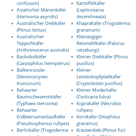
confusum)
Kartoffelkäfer
n
Asiatischer Marienkäfer
(Leptinotarsa
S
i
(Harmonia axyridis)
decemlineata)
e
Australischer Diebkäfer
Khaprakäfer (Trogoderma
,
(Ptinus tectus)
granarium)
d
Australischer
Kleinäugiger
a
Teppichkäfer
Reismehlkäfer (Palorus
s
(Anthrenocerus australis)
ratzeburgi)
s
d
Backobstkäfer
Kleiner Diebkäfer (Ptinus
i
(Carpophilus hemipterus)
pusillus)
e
Balkenrüssler
Kleiner
t
(Stereocorynes
Leistenkopfplattkäfer
e
truncorum)
(Cryptolestes pusillus)
c
Behaarter
Kleiner Moderkäfer
h
n
Baumschwammkäfer
(Corticaria fulva)
i
(Typhaea stercorea)
Koprakäfer (Necrobia
s
Behaarter
rufipes)
c
Erdbeersamenlaufkäfer
Kornkäfer (Sitophilus
h
(Pseudoophonus rufipes)
granarius)
e
Berlinkäfer (Trogoderma
Kräuterdieb (Ptinus fur)
r