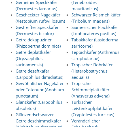
Gemeiner Speckkäfer
(Tenebroides
(Dermestes lardarius)
mauritanicus)
Marketing
Gescheckter Nagekäfer
Schwarzer Reismehlkäfer
(Xestobium rufovillosum)
(Tribolium madens)
(Anzeigen
Gestreifter Speckkäfer
Siamesischer Flachkäfer
personalisierter
(Dermestes bicolor)
(Lophocateres pusillus)
Getreidekapuziner
Tabakkäfer (Lasioderma
Werbung)
(Rhizopertha dominica)
serricorne)
U
Getreideplattkäfer
Teppichkäfer (Anthrenus
m
(Oryzaephilus
scrophulariae)
p
e
surinamensis)
Tropischer Bohrkäfer
r
Getreidesaftkäfer
(Heterobostrychus
s
(Carpophilus dimidiatus)
aequalis)
o
Gewöhnlicher Nagekäfer
Tropischer
n
oder Totenuhr (Anobium
Schimmelplattkäfer
a
punctatum)
(Ahasverus advena)
l
Glanzkäfer (Carpophilus
Türkischer
i
s
obsoletus)
Leistenkopfplattkäfer
i
Glänzendschwarzer
(Cryptolestes turcicus)
e
Getreideschimmelkäfer
Veränderlicher
r