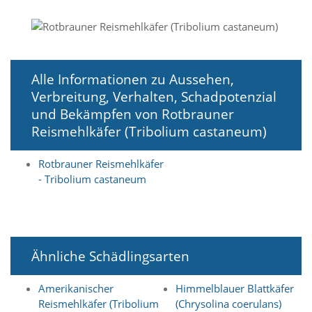
i
e
r
e
n
w
Alle Informationen zu Aussehen,
o
Verbreitung, Verhalten, Schadpotenzial
l
l
und Bekämpfen von Rotbrauner
e
Reismehlkäfer (Tribolium castaneum)
n
.
B
Rotbrauner Reismehlkäfer
i
- Tribolium castaneum
t
t
e
b
e
Ähnliche Schädlingsarten
a
c
h
Amerikanischer
Himmelblauer Blattkäfer
t
Reismehlkäfer (Tribolium
(Chrysolina coerulans)
e