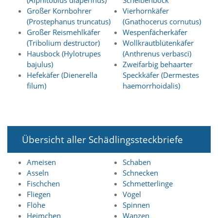
(Alphitobius diaperinus)
Scheibenbock
t
Großer Kornbohrer
Vierhornkäfer
e
(Prostephanus truncatus)
(Gnathocerus cornutus)
u
n
Großer Reismehlkäfer
Wespenfächerkäfer
d
(Tribolium destructor)
Wollkrautblütenkäfer
f
Hausbock (Hylotrupes
(Anthrenus verbasci)
ü
bajulus)
Zweifarbig behaarter
r
Hefekäfer (Dienerella
Speckkäfer (Dermestes
S
filum)
haemorrhoidalis)
i
e
o
p
t
i
Übersicht aller Schädlingssteckbriefe
m
i
e
Ameisen
Schaben
r
Asseln
Schnecken
t
Fischchen
Schmetterlinge
e
Fliegen
Vögel
I
Flöhe
Spinnen
n
Heimchen
Wanzen
h