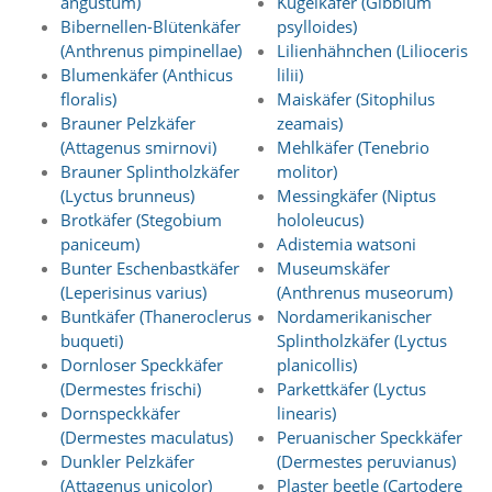
angustum)
Kugelkäfer (Gibbium
f
o
Bibernellen-Blütenkäfer
psylloides)
r
(Anthrenus pimpinellae)
Lilienhähnchen (Lilioceris
d
Blumenkäfer (Anthicus
lilii)
e
floralis)
Maiskäfer (Sitophilus
r
Brauner Pelzkäfer
zeamais)
l
(Attagenus smirnovi)
Mehlkäfer (Tenebrio
i
c
Brauner Splintholzkäfer
molitor)
h
(Lyctus brunneus)
Messingkäfer (Niptus
e
Brotkäfer (Stegobium
hololeucus)
n
paniceum)
Adistemia watsoni
C
Bunter Eschenbastkäfer
Museumskäfer
o
(Leperisinus varius)
(Anthrenus museorum)
o
k
Buntkäfer (Thaneroclerus
Nordamerikanischer
i
buqueti)
Splintholzkäfer (Lyctus
e
Dornloser Speckkäfer
planicollis)
s
(Dermestes frischi)
Parkettkäfer (Lyctus
n
Dornspeckkäfer
linearis)
i
(Dermestes maculatus)
Peruanischer Speckkäfer
c
Dunkler Pelzkäfer
(Dermestes peruvianus)
h
t
(Attagenus unicolor)
Plaster beetle (Cartodere