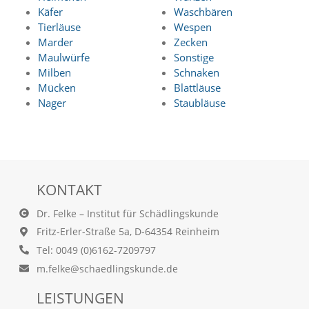
a
Käfer
Waschbären
l
Tierläuse
Wespen
t
Marder
Zecken
e
Maulwürfe
Sonstige
s
Milben
Schnaken
i
Mücken
Blattläuse
c
h
Nager
Staubläuse
t
b
a
r
z
u
KONTAKT
m
a
Dr. Felke – Institut für Schädlingskunde
c
Fritz-Erler-Straße 5a, D-64354 Reinheim
h
e
Tel: 0049 (0)6162-7209797
n
m.felke@schaedlingskunde.de
i
s
LEISTUNGEN
t