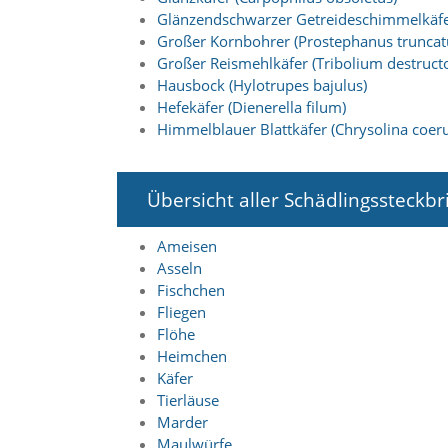
f
Glänzendschwarzer Getreideschimmelkäfer
o
r
Großer Kornbohrer (Prostephanus truncat
d
Großer Reismehlkäfer (Tribolium destructo
e
Hausbock (Hylotrupes bajulus)
r
Hefekäfer (Dienerella filum)
l
Himmelblauer Blattkäfer (Chrysolina coeru
i
c
h
e
Übersicht aller Schädlingssteckbr
n
C
Ameisen
o
Asseln
o
k
Fischchen
i
Fliegen
e
Flöhe
s
Heimchen
n
Käfer
i
Tierläuse
c
h
Marder
t
Maulwürfe