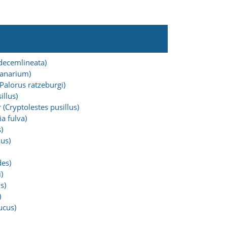
 decemlineata)
ranarium)
Palorus ratzeburgi)
illus)
 (Cryptolestes pusillus)
a fulva)
)
ius)
des)
)
s)
)
ucus)