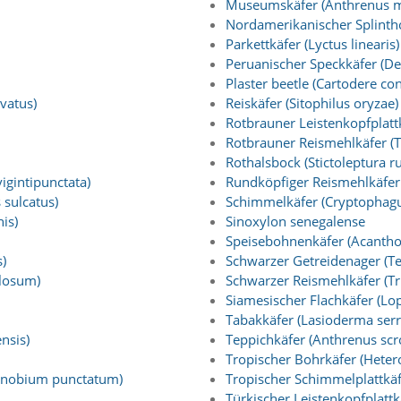
Museumskäfer (Anthrenus 
Nordamerikanischer Splinthol
Parkettkäfer (Lyctus linearis)
Peruanischer Speckkäfer (D
Plaster beetle (Cartodere con
vatus)
Reiskäfer (Sitophilus oryzae)
Rotbrauner Leistenkopfplattk
Rotbrauner Reismehlkäfer (
Rothalsbock (Stictoleptura r
igintipunctata)
Rundköpfiger Reismehlkäfer 
 sulcatus)
Schimmelkäfer (Cryptophagu
is)
Sinoxylon senegalense
Speisebohnenkäfer (Acanthos
)
Schwarzer Getreidenager (T
llosum)
Schwarzer Reismehlkäfer (T
Siamesischer Flachkäfer (Lop
Tabakkäfer (Lasioderma serr
nsis)
Teppichkäfer (Anthrenus scr
Tropischer Bohrkäfer (Heter
Anobium punctatum)
Tropischer Schimmelplattkäf
Türkischer Leistenkopfplattkä