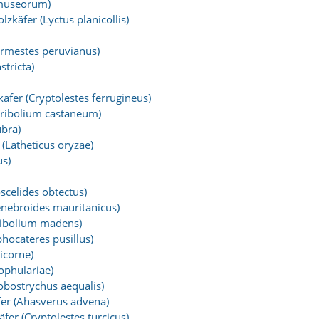
museorum)
zkäfer (Lyctus planicollis)
ermestes peruvianus)
stricta)
äfer (Cryptolestes ferrugineus)
Tribolium castaneum)
ubra)
(Latheticus oryzae)
s)
celides obtectus)
enebroides mauritanicus)
ribolium madens)
hocateres pusillus)
icorne)
ophulariae)
obostrychus aequalis)
er (Ahasverus advena)
fer (Cryptolestes turcicus)