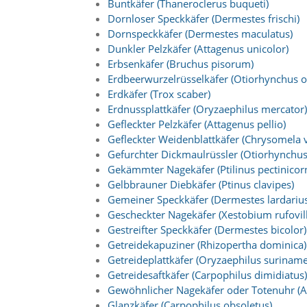
Buntkäfer (Thaneroclerus buqueti)
n
Dornloser Speckkäfer (Dermestes frischi)
S
Dornspeckkäfer (Dermestes maculatus)
i
e
Dunkler Pelzkäfer (Attagenus unicolor)
,
Erbsenkäfer (Bruchus pisorum)
d
Erdbeerwurzelrüsselkäfer (Otiorhynchus o
a
Erdkäfer (Trox scaber)
s
Erdnussplattkäfer (Oryzaephilus mercator)
s
Gefleckter Pelzkäfer (Attagenus pellio)
d
Gefleckter Weidenblattkäfer (Chrysomela v
i
e
Gefurchter Dickmaulrüssler (Otiorhynchus
t
Gekämmter Nagekäfer (Ptilinus pectinicorn
e
Gelbbrauner Diebkäfer (Ptinus clavipes)
c
Gemeiner Speckkäfer (Dermestes lardarius
h
Gescheckter Nagekäfer (Xestobium rufovi
n
Gestreifter Speckkäfer (Dermestes bicolor)
i
s
Getreidekapuziner (Rhizopertha dominica)
c
Getreideplattkäfer (Oryzaephilus suriname
h
Getreidesaftkäfer (Carpophilus dimidiatus)
e
Gewöhnlicher Nagekäfer oder Totenuhr (
r
Glanzkäfer (Carpophilus obsoletus)