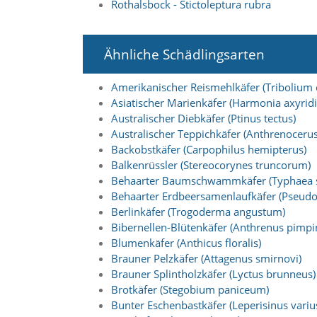
i
Rothalsbock - Stictoleptura rubra
e
r
e
Ähnliche Schädlingsarten
n
w
o
Amerikanischer Reismehlkäfer (Tribolium
l
Asiatischer Marienkäfer (Harmonia axyridi
l
Australischer Diebkäfer (Ptinus tectus)
e
Australischer Teppichkäfer (Anthrenocerus 
n
Backobstkäfer (Carpophilus hemipterus)
.
Balkenrüssler (Stereocorynes truncorum)
B
i
Behaarter Baumschwammkäfer (Typhaea s
t
Behaarter Erdbeersamenlaufkäfer (Pseudo
t
Berlinkäfer (Trogoderma angustum)
e
Bibernellen-Blütenkäfer (Anthrenus pimpin
b
Blumenkäfer (Anthicus floralis)
e
Brauner Pelzkäfer (Attagenus smirnovi)
a
c
Brauner Splintholzkäfer (Lyctus brunneus)
h
Brotkäfer (Stegobium paniceum)
t
Bunter Eschenbastkäfer (Leperisinus variu
e