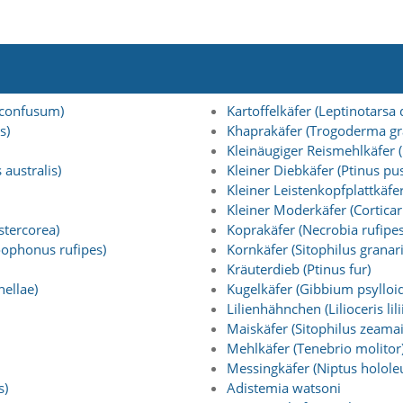
 confusum)
Kartoffelkäfer (Leptinotarsa
s)
Khaprakäfer (Trogoderma g
Kleinäugiger Reismehlkäfer (
australis)
Kleiner Diebkäfer (Ptinus pus
Kleiner Leistenkopfplattkäfer
Kleiner Moderkäfer (Corticari
tercorea)
Koprakäfer (Necrobia rufipes
ophonus rufipes)
Kornkäfer (Sitophilus granar
Kräuterdieb (Ptinus fur)
ellae)
Kugelkäfer (Gibbium psylloi
Lilienhähnchen (Lilioceris lilii
Maiskäfer (Sitophilus zeamai
Mehlkäfer (Tenebrio molitor
Messingkäfer (Niptus holole
s)
Adistemia watsoni