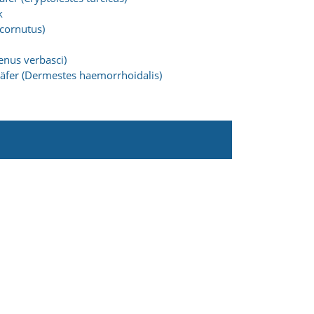
k
cornutus)
enus verbasci)
äfer (Dermestes haemorrhoidalis)