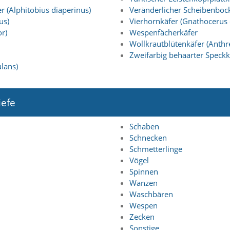
 (Alphitobius diaperinus)
Veränderlicher Scheibenboc
us)
Vierhornkäfer (Gnathocerus 
r)
Wespenfächerkäfer
Wollkrautblütenkäfer (Anthr
Zweifarbig behaarter Speckk
lans)
iefe
Schaben
Schnecken
Schmetterlinge
Vögel
Spinnen
Wanzen
Waschbären
Wespen
Zecken
Sonstige