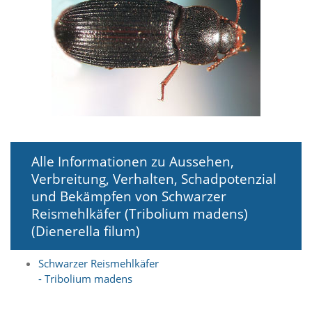
i
e
r
e
n
w
o
l
l
e
n
.
Alle Informationen zu Aussehen,
B
i
Verbreitung, Verhalten, Schadpotenzial
t
und Bekämpfen von Schwarzer
t
Reismehlkäfer (Tribolium madens)
e
b
(Dienerella filum)
e
a
Schwarzer Reismehlkäfer
c
- Tribolium madens
h
t
e