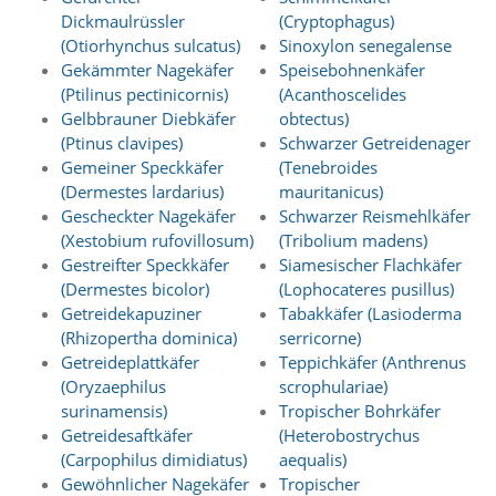
Dickmaulrüssler
(Cryptophagus)
Marketing
(Otiorhynchus sulcatus)
Sinoxylon senegalense
Gekämmter Nagekäfer
Speisebohnenkäfer
(Anzeigen
(Ptilinus pectinicornis)
(Acanthoscelides
Gelbbrauner Diebkäfer
obtectus)
personalisierter
(Ptinus clavipes)
Schwarzer Getreidenager
Werbung)
Gemeiner Speckkäfer
(Tenebroides
U
(Dermestes lardarius)
mauritanicus)
m
Gescheckter Nagekäfer
Schwarzer Reismehlkäfer
p
(Xestobium rufovillosum)
(Tribolium madens)
e
Gestreifter Speckkäfer
Siamesischer Flachkäfer
r
(Dermestes bicolor)
(Lophocateres pusillus)
s
Getreidekapuziner
Tabakkäfer (Lasioderma
o
n
(Rhizopertha dominica)
serricorne)
a
Getreideplattkäfer
Teppichkäfer (Anthrenus
l
(Oryzaephilus
scrophulariae)
i
surinamensis)
Tropischer Bohrkäfer
s
Getreidesaftkäfer
(Heterobostrychus
i
(Carpophilus dimidiatus)
aequalis)
e
r
Gewöhnlicher Nagekäfer
Tropischer