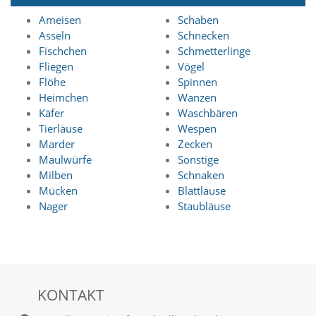
a
Ameisen
Schaben
l
Asseln
Schnecken
t
Fischchen
Schmetterlinge
e
s
Fliegen
Vögel
i
Flöhe
Spinnen
c
Heimchen
Wanzen
h
Käfer
Waschbären
t
Tierläuse
Wespen
b
Marder
Zecken
a
r
Maulwürfe
Sonstige
z
Milben
Schnaken
u
Mücken
Blattläuse
m
Nager
Staubläuse
a
c
h
e
n
i
KONTAKT
s
t