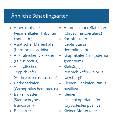
n
S
i
Ähnliche Schädlingsarten
e
,
d
Amerikanischer
Himmelblauer Blattkäfer
a
Reismehlkäfer (Tribolium
(Chrysolina coerulans)
s
confusum)
Kartoffelkäfer
s
Asiatischer Marienkäfer
(Leptinotarsa
d
(Harmonia axyridis)
decemlineata)
i
Australischer Diebkäfer
Khaprakäfer (Trogoderma
e
(Ptinus tectus)
granarium)
t
e
Australischer
Kleinäugiger
c
Teppichkäfer
Reismehlkäfer (Palorus
h
(Anthrenocerus australis)
ratzeburgi)
n
Backobstkäfer
Kleiner Diebkäfer (Ptinus
i
(Carpophilus hemipterus)
pusillus)
s
Balkenrüssler
Kleiner
c
h
(Stereocorynes
Leistenkopfplattkäfer
e
truncorum)
(Cryptolestes pusillus)
r
Behaarter
Kleiner Moderkäfer