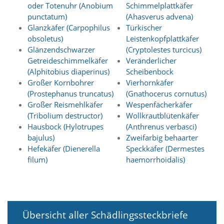
t
oder Totenuhr (Anobium
Schimmelplattkäfer
e
punctatum)
(Ahasverus advena)
u
Glanzkäfer (Carpophilus
Türkischer
n
obsoletus)
Leistenkopfplattkäfer
d
Glänzendschwarzer
(Cryptolestes turcicus)
f
Getreideschimmelkäfer
Veränderlicher
ü
r
(Alphitobius diaperinus)
Scheibenbock
S
Großer Kornbohrer
Vierhornkäfer
i
(Prostephanus truncatus)
(Gnathocerus cornutus)
e
Großer Reismehlkäfer
Wespenfächerkäfer
o
(Tribolium destructor)
Wollkrautblütenkäfer
p
Hausbock (Hylotrupes
(Anthrenus verbasci)
t
i
bajulus)
Zweifarbig behaarter
m
Hefekäfer (Dienerella
Speckkäfer (Dermestes
i
filum)
haemorrhoidalis)
e
r
t
e
I
n
Übersicht aller Schädlingssteckbriefe
h