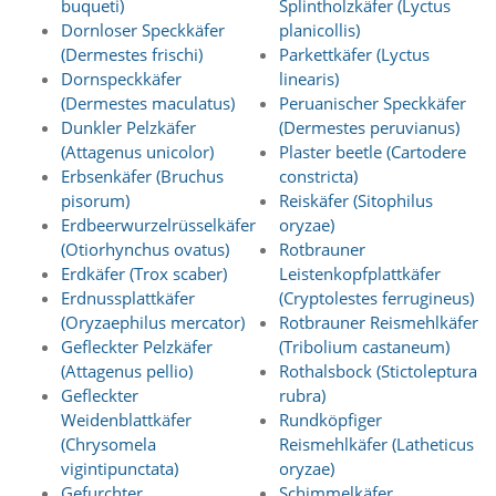
buqueti)
Splintholzkäfer (Lyctus
d
Dornloser Speckkäfer
planicollis)
e
a
(Dermestes frischi)
Parkettkäfer (Lyctus
k
Dornspeckkäfer
linearis)
t
(Dermestes maculatus)
Peruanischer Speckkäfer
i
Dunkler Pelzkäfer
(Dermestes peruvianus)
v
(Attagenus unicolor)
Plaster beetle (Cartodere
i
Erbsenkäfer (Bruchus
constricta)
e
pisorum)
Reiskäfer (Sitophilus
r
t
Erdbeerwurzelrüsselkäfer
oryzae)
w
(Otiorhynchus ovatus)
Rotbrauner
e
Erdkäfer (Trox scaber)
Leistenkopfplattkäfer
r
Erdnussplattkäfer
(Cryptolestes ferrugineus)
d
(Oryzaephilus mercator)
Rotbrauner Reismehlkäfer
e
Gefleckter Pelzkäfer
(Tribolium castaneum)
n
k
(Attagenus pellio)
Rothalsbock (Stictoleptura
ö
Gefleckter
rubra)
n
Weidenblattkäfer
Rundköpfiger
n
(Chrysomela
Reismehlkäfer (Latheticus
e
vigintipunctata)
oryzae)
n
Gefurchter
Schimmelkäfer
.