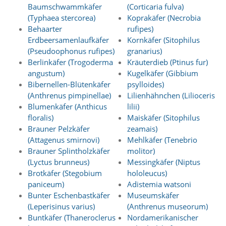
f
Baumschwammkäfer
(Corticaria fulva)
o
(Typhaea stercorea)
Koprakäfer (Necrobia
r
Behaarter
rufipes)
d
e
Erdbeersamenlaufkäfer
Kornkäfer (Sitophilus
r
(Pseudoophonus rufipes)
granarius)
l
Berlinkäfer (Trogoderma
Kräuterdieb (Ptinus fur)
i
angustum)
Kugelkäfer (Gibbium
c
Bibernellen-Blütenkäfer
psylloides)
h
(Anthrenus pimpinellae)
Lilienhähnchen (Lilioceris
e
Blumenkäfer (Anthicus
lilii)
n
C
floralis)
Maiskäfer (Sitophilus
o
Brauner Pelzkäfer
zeamais)
o
(Attagenus smirnovi)
Mehlkäfer (Tenebrio
k
Brauner Splintholzkäfer
molitor)
i
(Lyctus brunneus)
Messingkäfer (Niptus
e
Brotkäfer (Stegobium
hololeucus)
s
n
paniceum)
Adistemia watsoni
i
Bunter Eschenbastkäfer
Museumskäfer
c
(Leperisinus varius)
(Anthrenus museorum)
h
Buntkäfer (Thaneroclerus
Nordamerikanischer
t