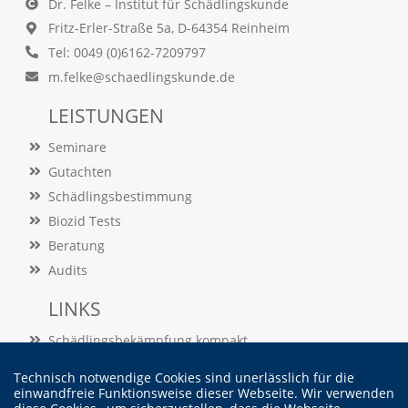
e
Dr. Felke – Institut für Schädlingskunde
s
Fritz-Erler-Straße 5a, D-64354 Reinheim
e
Tel: 0049 (0)6162-7209797
r
f
m.felke@schaedlingskunde.de
o
r
LEISTUNGEN
d
e
Seminare
r
Gutachten
l
i
Schädlingsbestimmung
c
Biozid Tests
h
Beratung
,
d
Audits
a
s
LINKS
s
d
Schädlingsbekämpfung kompakt
i
Schädlingslexikon
e
Technisch notwendige Cookies sind unerlässlich für die
s
Veröffentlichungen
einwandfreie Funktionsweise dieser Webseite. Wir verwenden
e