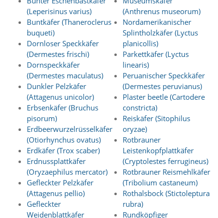
Bunter Eschenbastkäfer
Museumskäfer
d
(Leperisinus varius)
(Anthrenus museorum)
e
Buntkäfer (Thaneroclerus
Nordamerikanischer
a
buqueti)
Splintholzkäfer (Lyctus
k
t
Dornloser Speckkäfer
planicollis)
i
(Dermestes frischi)
Parkettkäfer (Lyctus
v
Dornspeckkäfer
linearis)
i
(Dermestes maculatus)
Peruanischer Speckkäfer
e
Dunkler Pelzkäfer
(Dermestes peruvianus)
r
(Attagenus unicolor)
Plaster beetle (Cartodere
t
w
Erbsenkäfer (Bruchus
constricta)
e
pisorum)
Reiskäfer (Sitophilus
r
Erdbeerwurzelrüsselkäfer
oryzae)
d
(Otiorhynchus ovatus)
Rotbrauner
e
Erdkäfer (Trox scaber)
Leistenkopfplattkäfer
n
Erdnussplattkäfer
(Cryptolestes ferrugineus)
k
ö
(Oryzaephilus mercator)
Rotbrauner Reismehlkäfer
n
Gefleckter Pelzkäfer
(Tribolium castaneum)
n
(Attagenus pellio)
Rothalsbock (Stictoleptura
e
Gefleckter
rubra)
n
Weidenblattkäfer
Rundköpfiger
.