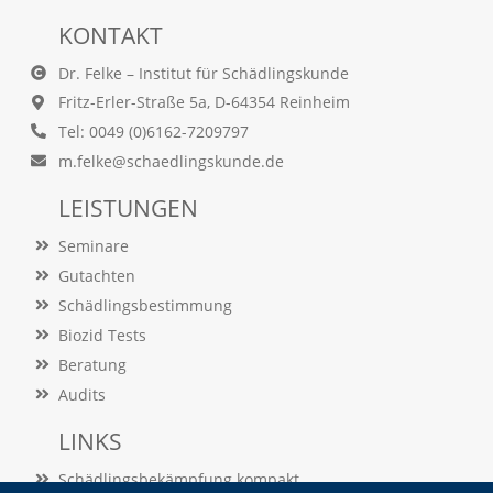
e
s
KONTAKT
e
r
Dr. Felke – Institut für Schädlingskunde
f
Fritz-Erler-Straße 5a, D-64354 Reinheim
o
r
Tel: 0049 (0)6162-7209797
d
m.felke@schaedlingskunde.de
e
r
LEISTUNGEN
l
i
Seminare
c
Gutachten
h
,
Schädlingsbestimmung
d
Biozid Tests
a
s
Beratung
s
Audits
d
i
LINKS
e
s
Schädlingsbekämpfung kompakt
e