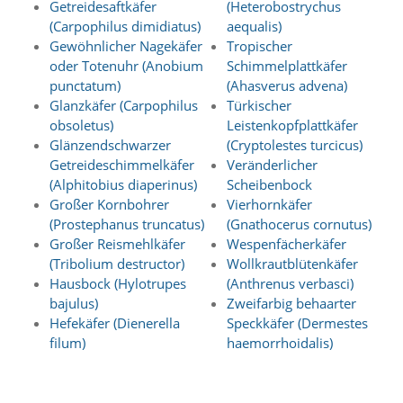
Getreidesaftkäfer
(Heterobostrychus
t
e
(Carpophilus dimidiatus)
aequalis)
u
Gewöhnlicher Nagekäfer
Tropischer
n
oder Totenuhr (Anobium
Schimmelplattkäfer
d
punctatum)
(Ahasverus advena)
f
Glanzkäfer (Carpophilus
Türkischer
ü
obsoletus)
Leistenkopfplattkäfer
r
S
Glänzendschwarzer
(Cryptolestes turcicus)
i
Getreideschimmelkäfer
Veränderlicher
e
(Alphitobius diaperinus)
Scheibenbock
o
Großer Kornbohrer
Vierhornkäfer
p
(Prostephanus truncatus)
(Gnathocerus cornutus)
t
Großer Reismehlkäfer
Wespenfächerkäfer
i
m
(Tribolium destructor)
Wollkrautblütenkäfer
i
Hausbock (Hylotrupes
(Anthrenus verbasci)
e
bajulus)
Zweifarbig behaarter
r
Hefekäfer (Dienerella
Speckkäfer (Dermestes
t
filum)
haemorrhoidalis)
e
I
n
h