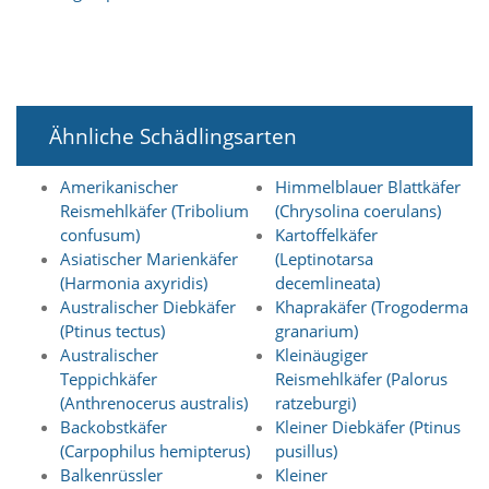
n
S
i
e
,
d
Ähnliche Schädlingsarten
a
s
s
Amerikanischer
Himmelblauer Blattkäfer
d
Reismehlkäfer (Tribolium
(Chrysolina coerulans)
i
confusum)
Kartoffelkäfer
e
Asiatischer Marienkäfer
(Leptinotarsa
t
(Harmonia axyridis)
decemlineata)
e
c
Australischer Diebkäfer
Khaprakäfer (Trogoderma
h
(Ptinus tectus)
granarium)
n
Australischer
Kleinäugiger
i
Teppichkäfer
Reismehlkäfer (Palorus
s
(Anthrenocerus australis)
ratzeburgi)
c
Backobstkäfer
Kleiner Diebkäfer (Ptinus
h
e
(Carpophilus hemipterus)
pusillus)
r
Balkenrüssler
Kleiner