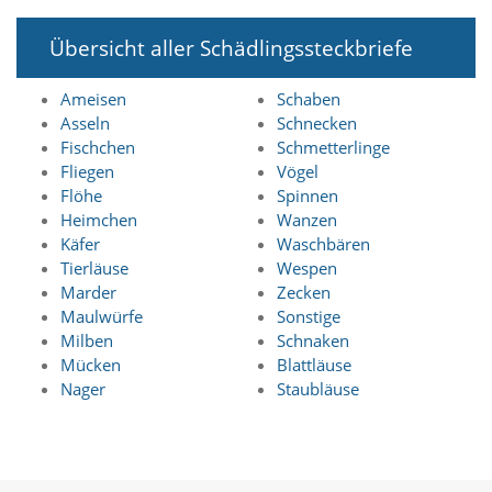
a
l
Übersicht aller Schädlingssteckbriefe
t
e
Ameisen
Schaben
s
i
Asseln
Schnecken
c
Fischchen
Schmetterlinge
h
Fliegen
Vögel
t
Flöhe
Spinnen
b
Heimchen
Wanzen
a
Käfer
Waschbären
r
z
Tierläuse
Wespen
u
Marder
Zecken
m
Maulwürfe
Sonstige
a
Milben
Schnaken
c
Mücken
Blattläuse
h
Nager
Staubläuse
e
n
i
s
t