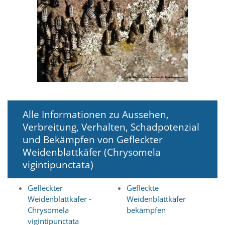
i
e
r
e
n
w
o
l
l
e
n
.
Alle Informationen zu Aussehen,
B
Verbreitung, Verhalten, Schadpotenzial
i
t
und Bekämpfen von Gefleckter
t
Weidenblattkäfer (Chrysomela
e
vigintipunctata)
b
e
a
Gefleckter
Gefleckte
c
Weidenblattkäfer -
Weidenblattkäfer
h
Chrysomela
bekämpfen
t
vigintipunctata
e