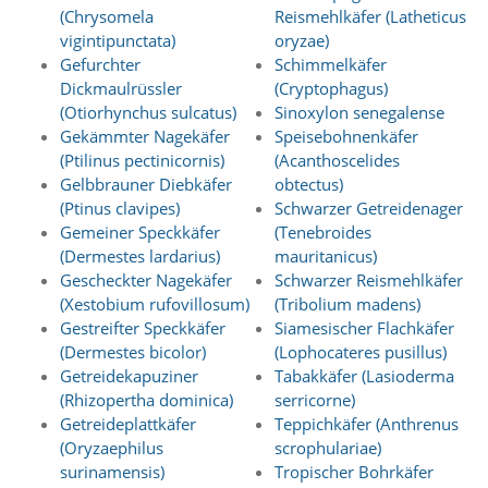
(Chrysomela
Reismehlkäfer (Latheticus
vigintipunctata)
oryzae)
Marketing
Gefurchter
Schimmelkäfer
(Anzeigen
Dickmaulrüssler
(Cryptophagus)
(Otiorhynchus sulcatus)
Sinoxylon senegalense
personalisierter
Gekämmter Nagekäfer
Speisebohnenkäfer
Werbung)
(Ptilinus pectinicornis)
(Acanthoscelides
Gelbbrauner Diebkäfer
obtectus)
U
m
(Ptinus clavipes)
Schwarzer Getreidenager
p
Gemeiner Speckkäfer
(Tenebroides
e
(Dermestes lardarius)
mauritanicus)
r
Gescheckter Nagekäfer
Schwarzer Reismehlkäfer
s
(Xestobium rufovillosum)
(Tribolium madens)
o
Gestreifter Speckkäfer
Siamesischer Flachkäfer
n
a
(Dermestes bicolor)
(Lophocateres pusillus)
l
Getreidekapuziner
Tabakkäfer (Lasioderma
i
(Rhizopertha dominica)
serricorne)
s
Getreideplattkäfer
Teppichkäfer (Anthrenus
i
(Oryzaephilus
scrophulariae)
e
surinamensis)
Tropischer Bohrkäfer
r