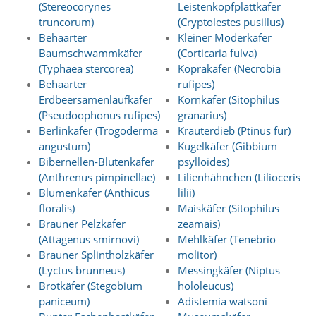
f
(Stereocorynes
Leistenkopfplattkäfer
o
truncorum)
(Cryptolestes pusillus)
r
Behaarter
Kleiner Moderkäfer
d
Baumschwammkäfer
(Corticaria fulva)
e
(Typhaea stercorea)
Koprakäfer (Necrobia
r
l
Behaarter
rufipes)
i
Erdbeersamenlaufkäfer
Kornkäfer (Sitophilus
c
(Pseudoophonus rufipes)
granarius)
h
Berlinkäfer (Trogoderma
Kräuterdieb (Ptinus fur)
e
angustum)
Kugelkäfer (Gibbium
n
Bibernellen-Blütenkäfer
psylloides)
C
o
(Anthrenus pimpinellae)
Lilienhähnchen (Lilioceris
o
Blumenkäfer (Anthicus
lilii)
k
floralis)
Maiskäfer (Sitophilus
i
Brauner Pelzkäfer
zeamais)
e
(Attagenus smirnovi)
Mehlkäfer (Tenebrio
s
Brauner Splintholzkäfer
molitor)
n
i
(Lyctus brunneus)
Messingkäfer (Niptus
c
Brotkäfer (Stegobium
hololeucus)
h
paniceum)
Adistemia watsoni
t