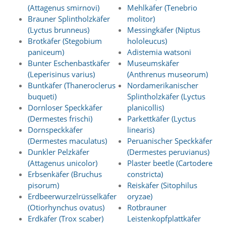
A
(Attagenus smirnovi)
Mehlkäfer (Tenebrio
k
Brauner Splintholzkäfer
molitor)
t
i
(Lyctus brunneus)
Messingkäfer (Niptus
v
Brotkäfer (Stegobium
hololeucus)
i
paniceum)
Adistemia watsoni
e
Bunter Eschenbastkäfer
Museumskäfer
r
(Leperisinus varius)
(Anthrenus museorum)
e
Buntkäfer (Thaneroclerus
Nordamerikanischer
n
buqueti)
Splintholzkäfer (Lyctus
d
i
Dornloser Speckkäfer
planicollis)
e
(Dermestes frischi)
Parkettkäfer (Lyctus
s
Dornspeckkäfer
linearis)
e
(Dermestes maculatus)
Peruanischer Speckkäfer
r
Dunkler Pelzkäfer
(Dermestes peruvianus)
C
(Attagenus unicolor)
Plaster beetle (Cartodere
o
o
Erbsenkäfer (Bruchus
constricta)
k
pisorum)
Reiskäfer (Sitophilus
i
Erdbeerwurzelrüsselkäfer
oryzae)
e
(Otiorhynchus ovatus)
Rotbrauner
a
Erdkäfer (Trox scaber)
Leistenkopfplattkäfer
r