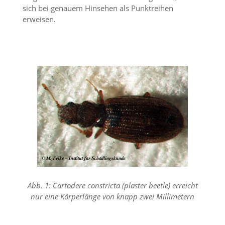
n
sich bei genauem Hinsehen als Punktreihen
S
erweisen.
i
e
,
d
a
s
s
d
i
e
t
e
c
h
n
i
s
Abb. 1: Cartodere constricta (plaster beetle) erreicht
c
nur eine Körperlänge von knapp zwei Millimetern
h
e
r