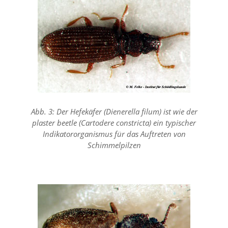
a
l
t
e
s
i
c
h
t
b
a
Abb. 3: Der Hefekäfer (Dienerella filum) ist wie der
r
plaster beetle (Cartodere constricta) ein typischer
z
u
Indikatororganismus für das Auftreten von
m
Schimmelpilzen
a
c
h
e
n
i
s
t