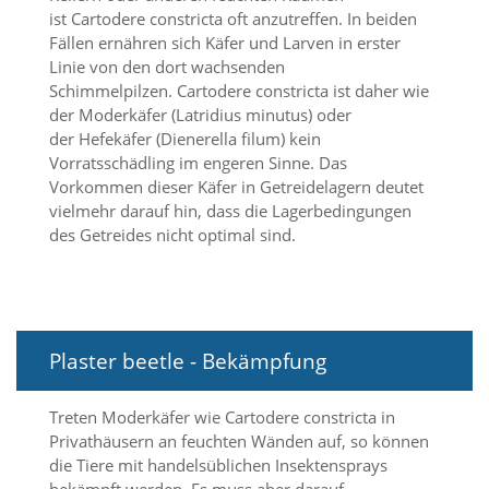
ist Cartodere constricta oft anzutreffen. In beiden
Fällen ernähren sich Käfer und Larven in erster
Marketing
Linie von den dort wachsenden
(Anzeigen
Schimmelpilzen. Cartodere constricta ist daher wie
der Moderkäfer (Latridius minutus) oder
personalisierter
der Hefekäfer (Dienerella filum) kein
Werbung)
Vorratsschädling im engeren Sinne. Das
U
Vorkommen dieser Käfer in Getreidelagern deutet
m
vielmehr darauf hin, dass die Lagerbedingungen
p
des Getreides nicht optimal sind.
e
r
s
o
n
a
Plaster beetle - Bekämpfung
l
i
s
Treten Moderkäfer wie Cartodere constricta in
i
Privathäusern an feuchten Wänden auf, so können
e
die Tiere mit handelsüblichen Insektensprays
r