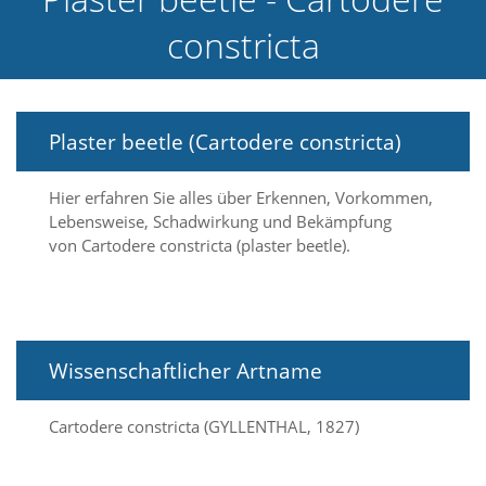
e
constricta
l
c
h
e
C
Plaster beetle (Cartodere constricta)
o
o
k
Hier erfahren Sie alles über Erkennen, Vorkommen,
i
Lebensweise, Schadwirkung und Bekämpfung
e
a
von Cartodere constricta (plaster beetle).
r
t
S
i
e
Wissenschaftlicher Artname
a
k
z
Cartodere constricta (GYLLENTHAL, 1827)
e
p
t