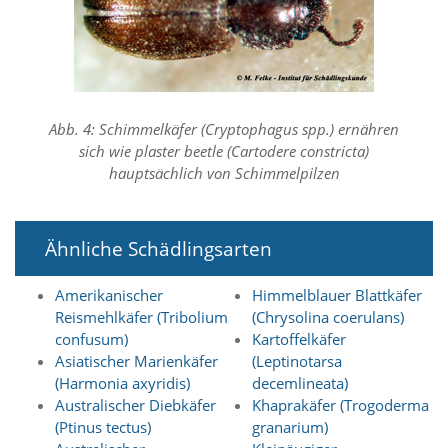
e
s
e
r
f
o
r
Abb. 4: Schimmelkäfer (Cryptophagus spp.) ernähren
d
sich wie plaster beetle (Cartodere constricta)
e
hauptsächlich von Schimmelpilzen
r
l
i
c
Ähnliche Schädlingsarten
h
,
d
Amerikanischer
Himmelblauer Blattkäfer
a
Reismehlkäfer (Tribolium
(Chrysolina coerulans)
s
confusum)
Kartoffelkäfer
s
Asiatischer Marienkäfer
(Leptinotarsa
d
(Harmonia axyridis)
decemlineata)
i
e
Australischer Diebkäfer
Khaprakäfer (Trogoderma
s
(Ptinus tectus)
granarium)
e