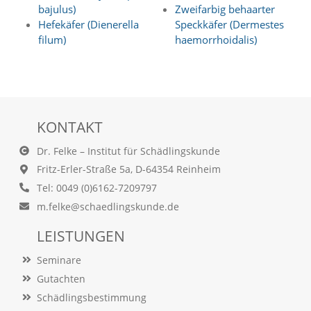
Statistik
bajulus)
Zweifarbig behaarter
Hefekäfer (Dienerella
Speckkäfer (Dermestes
(Optimierung
filum)
haemorrhoidalis)
der
Inhalte)
W
i
r
KONTAKT
n
u
Dr. Felke – Institut für Schädlingskunde
t
Fritz-Erler-Straße 5a, D-64354 Reinheim
z
Tel: 0049 (0)6162-7209797
e
n
m.felke@schaedlingskunde.de
f
u
LEISTUNGEN
n
k
Seminare
t
Gutachten
i
o
Schädlingsbestimmung
n