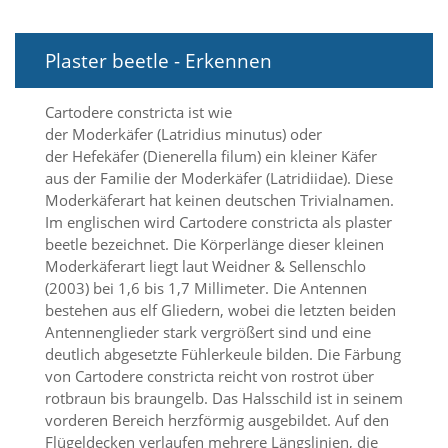
i
e
r
Plaster beetle - Erkennen
e
n
w
Cartodere constricta ist wie
o
der Moderkäfer (Latridius minutus) oder
l
der Hefekäfer (Dienerella filum) ein kleiner Käfer
l
e
aus der Familie der Moderkäfer (Latridiidae). Diese
n
Moderkäferart hat keinen deutschen Trivialnamen.
.
Im englischen wird Cartodere constricta als plaster
B
beetle bezeichnet. Die Körperlänge dieser kleinen
i
Moderkäferart liegt laut Weidner & Sellenschlo
t
(2003) bei 1,6 bis 1,7 Millimeter. Die Antennen
t
e
bestehen aus elf Gliedern, wobei die letzten beiden
b
Antennenglieder stark vergrößert sind und eine
e
deutlich abgesetzte Fühlerkeule bilden. Die Färbung
a
von Cartodere constricta reicht von rostrot über
c
rotbraun bis braungelb. Das Halsschild ist in seinem
h
vorderen Bereich herzförmig ausgebildet. Auf den
t
Flügeldecken verlaufen mehrere Längslinien, die
e