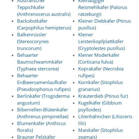
Australischer
Kleinäugiger
O
Teppichkäfer
Reismehlkäfer (Palorus
p
(Anthrenocerus australis)
ratzeburgi)
t
Backobstkäfer
Kleiner Diebkäfer (Ptinus
i
o
(Carpophilus hemipterus)
pusillus)
n
Balkenrüssler
Kleiner
a
(Stereocorynes
Leistenkopfplattkäfer
u
truncorum)
(Cryptolestes pusillus)
s
Behaarter
Kleiner Moderkäfer
g
Baumschwammkäfer
(Corticaria fulva)
e
(Typhaea stercorea)
Koprakäfer (Necrobia
w
ä
Behaarter
rufipes)
h
Erdbeersamenlaufkäfer
Kornkäfer (Sitophilus
l
(Pseudoophonus rufipes)
granarius)
t
Berlinkäfer (Trogoderma
Kräuterdieb (Ptinus fur)
i
angustum)
Kugelkäfer (Gibbium
s
Bibernellen-Blütenkäfer
psylloides)
t
.
(Anthrenus pimpinellae)
Lilienhähnchen (Lilioceris
D
Blumenkäfer (Anthicus
lilii)
a
floralis)
Maiskäfer (Sitophilus
s
Brauner Pelzkäfer
zeamais)