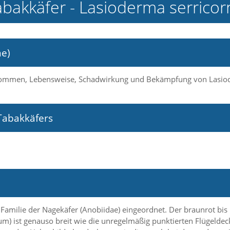
abakkäfer - Lasioderma serricor
ne)
orkommen, Lebensweise, Schadwirkung und Bekämpfung von Lasiod
Tabakkäfers
 Familie der Nagekäfer (Anobiidae) eingeordnet. Der braunrot bis
tum) ist genauso breit wie die unregelmäßig punktierten Flügelde