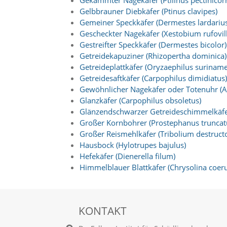
Gekämmter Nagekäfer (Ptilinus pectinicorn
t
Gelbbrauner Diebkäfer (Ptinus clavipes)
e
Gemeiner Speckkäfer (Dermestes lardarius
u
n
Gescheckter Nagekäfer (Xestobium rufovi
d
Gestreifter Speckkäfer (Dermestes bicolor)
f
Getreidekapuziner (Rhizopertha dominica)
ü
Getreideplattkäfer (Oryzaephilus suriname
r
Getreidesaftkäfer (Carpophilus dimidiatus)
S
Gewöhnlicher Nagekäfer oder Totenuhr (
i
e
Glanzkäfer (Carpophilus obsoletus)
o
Glänzendschwarzer Getreideschimmelkäfer
p
Großer Kornbohrer (Prostephanus truncat
t
Großer Reismehlkäfer (Tribolium destructo
i
Hausbock (Hylotrupes bajulus)
m
Hefekäfer (Dienerella filum)
i
Himmelblauer Blattkäfer (Chrysolina coeru
e
r
t
e
I
KONTAKT
n
h