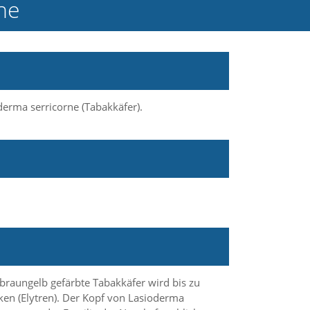
ne
erma serricorne (Tabakkäfer).
 braungelb gefärbte Tabakkäfer wird bis zu
cken (Elytren). Der Kopf von Lasioderma