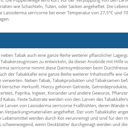
ht. Die Puppenwiege wird kurz vor der Verpuppung von den Larve
ialien wie Schachteln, Tüten, oder Säcken angeheftet. Die Leben
te Lasioderma serricorne bei einer Temperatur von 27,5°C und 70 
agen.
r neben Tabak auch eine ganze Reihe weiterer pflanzlicher Lagerg
der Tabakerzeugnissen zu entwickeln, da dieser Anobiide mit Hil
oderma serricorne nimmt diese Darmsymbionten beim Durchfressen 
h der Tabakkäfer eine ganze Reihe weiterer Inhaltsstoffe wie Ger
 verwerten. Neben Tabak, Tabakprodukten und Tabaksamen befäll
tierischer Herkunft. Hierzu gehören Getreide, Getreideprodukte, 
ertees, Paprika, Ingwer, Koriander und andere Gewürze, Pflanzens
nd Kakao. Feste Substrate werden von den Larven des Tabakkäfers
ie Larven von Lasioderma serricorne Fraßhöhlen, deren Wände mi
 an Verpackungsmaterialien angeheftet. Der vom Tabakkäfer anger
ene Lebensmittel werden durch Kot verunreinigt und sind für den 
s schwerwiegend, wenn Deckblätter durchgenagt werden und die Z