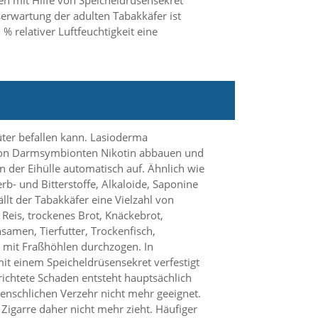
n mit Hilfe von Speicheldrüsensekret
serwartung der adulten Tabakkäfer ist
% relativer Luftfeuchtigkeit eine
üter befallen kann. Lasioderma
fe von Darmsymbionten Nikotin abbauen und
der Eihülle automatisch auf. Ähnlich wie
b- und Bitterstoffe, Alkaloide, Saponine
t der Tabakkäfer eine Vielzahl von
Reis, trockenes Brot, Knäckebrot,
amen, Tierfutter, Trockenfisch,
 mit Fraßhöhlen durchzogen. In
t einem Speicheldrüsensekret verfestigt
ichtete Schaden entsteht hauptsächlich
menschlichen Verzehr nicht mehr geeignet.
igarre daher nicht mehr zieht. Häufiger