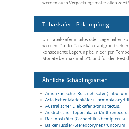
werden auch Verpackungsmaterialien zerstö
d
e
a
k
Tabakkäfer - Bekämpfung
t
i
v
Um Tabakkäfer in Silos oder Lagerhallen zu
i
werden. Da der Tabakkäfer aufgrund seiner 
e
konsequente Lagerung bei niedrigen Temper
r
t
Monate bei maximal 5°C und für den Rest de
w
e
r
Ähnliche Schädlingsarten
d
e
n
Amerikanischer Reismehlkäfer (Tribolium
k
Asiatischer Marienkäfer (Harmonia axyridi
ö
Australischer Diebkäfer (Ptinus tectus)
n
Australischer Teppichkäfer (Anthrenocerus 
n
e
Backobstkäfer (Carpophilus hemipterus)
n
Balkenrüssler (Stereocorynes truncorum)
.