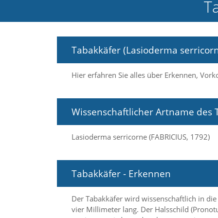
T
e
l
c
h
e
Tabakkäfer (Lasioderma serricor
C
o
o
Hier erfahren Sie alles über Erkennen, V
k
i
e
a
Wissenschaftlicher Artname des 
r
t
Lasioderma serricorne (FABRICIUS, 1792)
S
i
e
a
Tabakkäfer - Erkennen
k
z
e
Der Tabakkäfer wird wissenschaftlich in die
p
vier Millimeter lang. Der Halsschild (Prono
t