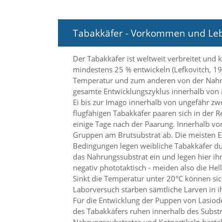
n
S
i
Tabakkäfer - Vorkommen und Le
e
,
d
Der Tabakkäfer ist weltweit verbreitet und 
a
mindestens 25 % entwickeln (Lefkovitch, 19
s
Temperatur und zum anderen von der Nahrun
s
gesamte Entwicklungszyklus innerhalb von 
d
i
Ei bis zur Imago innerhalb von ungefähr zw
e
flugfähigen Tabakkäfer paaren sich in der 
t
einige Tage nach der Paarung. Innerhalb vo
e
Gruppen am Brutsubstrat ab. Die meisten Ei
c
Bedingungen legen weibliche Tabakkäfer durc
h
das Nahrungssubstrat ein und legen hier ihr
n
i
negativ phototaktisch - meiden also die Hel
s
Sinkt die Temperatur unter 20°C können sic
c
Laborversuch starben sämtliche Larven in 
h
Für die Entwicklung der Puppen von Lasiod
e
des Tabakkäfers ruhen innerhalb des Subst
r