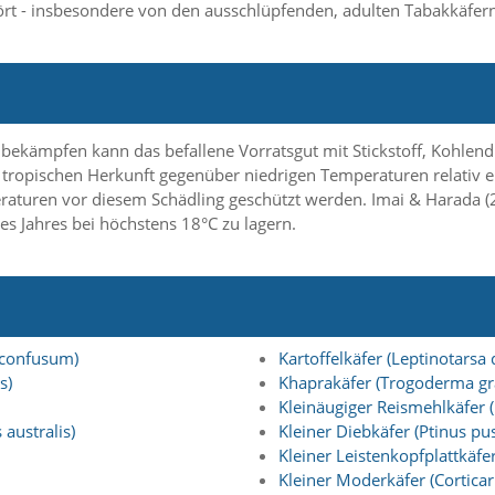
rt - insbesondere von den ausschlüpfenden, adulten Tabakkäfern
 bekämpfen kann das befallene Vorratsgut mit Stickstoff, Kohlen
tropischen Herkunft gegenüber niedrigen Temperaturen relativ emp
aturen vor diesem Schädling geschützt werden. Imai & Harada (2
s Jahres bei höchstens 18°C zu lagern.
 confusum)
Kartoffelkäfer (Leptinotarsa
s)
Khaprakäfer (Trogoderma g
Kleinäugiger Reismehlkäfer (
australis)
Kleiner Diebkäfer (Ptinus pus
Kleiner Leistenkopfplattkäfer
Kleiner Moderkäfer (Corticari