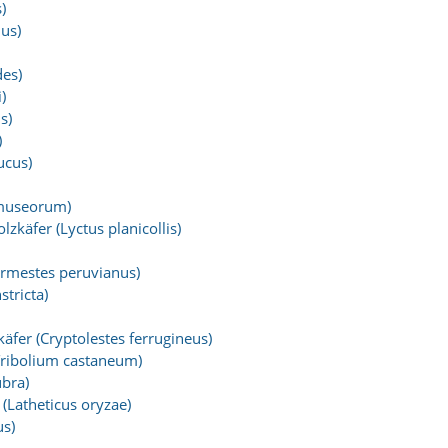
)
ius)
des)
)
s)
)
ucus)
museorum)
zkäfer (Lyctus planicollis)
ermestes peruvianus)
stricta)
äfer (Cryptolestes ferrugineus)
Tribolium castaneum)
ubra)
(Latheticus oryzae)
s)