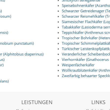
is)
Sinoxylon senegalense
Speisebohnenkäfer (Acanthos
)
Schwarzer Getreidenager (T
llosum)
Schwarzer Reismehlkäfer (T
Siamesischer Flachkäfer (Lop
Tabakkäfer (Lasioderma serr
nsis)
Teppichkäfer (Anthrenus scr
Tropischer Bohrkäfer (Heter
Anobium punctatum)
Tropischer Schimmelplattkäf
Türkischer Leistenkopfplattkä
 (Alphitobius diaperinus)
Veränderlicher Scheibenboc
us)
Vierhornkäfer (Gnathocerus 
r)
Wespenfächerkäfer
Wollkrautblütenkäfer (Anthr
Zweifarbig behaarter Speckk
lans)
LEISTUNGEN
LINKS