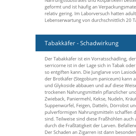
Nahrungssubstrates und Kotpartikeln beste
f
o
geformt und ist häufig an Verpackungsmater
r
relativ gering. Im Laborversuch hatten adul
d
Lebenserwartung von durchschnittlich 20 T
e
r
l
i
Tabakkäfer - Schadwirkung
c
h
e
Der Tabakkäfer ist ein Vorratsschädling, de
n
serricorne ist in der Lage sich in Tabak o
C
so entgiften kann. Die Junglarve von Lasi
o
der Brotkäfer (Stegobium paniceum) kann auc
o
und Glykoside abbauen und auf diese Weise
k
trockenen Nahrungsmitteln pflanzlicher und 
i
Zwieback, Paniermehl, Kekse, Nudeln, Kräut
e
s
Suppenwürfel, Feigen, Datteln, Dörrobst u
n
pulverförmigen Nahrungsmitteln schaffen d
i
sind. Teilweise sind diese Fraßhöhlen auch
c
durch die Fraßtätigkeit der Larven. Befall
h
Der Schaden an Zigarren ist dann besonder
t