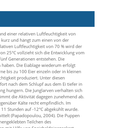
nd einer relativen Luftfeuchtigkeit von
iv kurz und hängt zum einen von der
tiven Luftfeuchtigkeit von 70 % wird der
on 25°C vollzieht sich die Entwicklung vom
fünf Generationen entstehen. Die
n haben. Die Eiablage wiederum erfolgt
e bis zu 100 Eier einzeln oder in kleinen
htigkeit produziert. Unter diesen
fort nach dem Schlupf aus dem Ei tiefer in
ang hungern. Die Junglarven verhalten sich
n nimmt die Aktivität dagegen zunehmend ab.
egenüber Kälte recht empfindlich. Im
 11 Stunden auf -12°C abgekühlt wurde.
ittelt (Papadopoulou, 2004). Die Puppen
mengeklebten Teilchen des