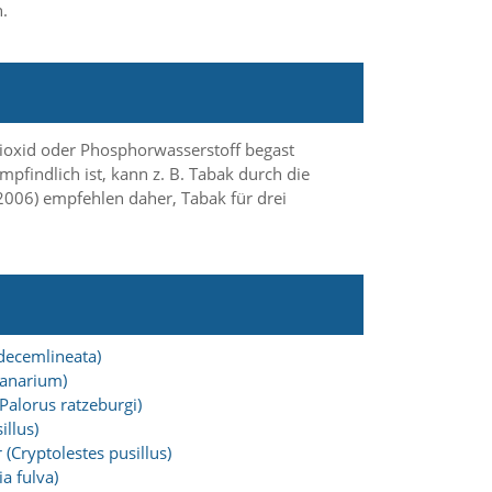
.
dioxid oder Phosphorwasserstoff begast
findlich ist, kann z. B. Tabak durch die
006) empfehlen daher, Tabak für drei
 decemlineata)
ranarium)
Palorus ratzeburgi)
illus)
 (Cryptolestes pusillus)
a fulva)