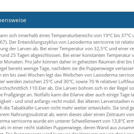
bensweise
kann sich innerhalb eines Temperaturbereichs von 19°C bis 37°C u
67). Der Entwicklungszyklus von Lasioderma serricorne ist relat
g der Larven ab. Bei einer Temperatur von 32,5°C und einer rela
rund 25 Tagen abgeschlossen. Bei einer konstanten Temperatur v
ei Monaten. Pro Jahr können daher in geheizten Räumen drei bis 
Regel bereits wenige Tage, nachdem sie die Puppenwiege verlasse
n ein bis zwei Wochen legt das Weibchen von Lasioderma serricorn
er werden zwischen 25°C und 30°C, sowie 70 % relativer Luftfeuc
hschnittlich 110 Eier ab. Die Larven bohren sich in der Regel so
e Fraßgänge an. Notfalls kann die Eilarve aber auch einige Tage l
ligkeit - und sind anfangs recht mobil. Bei älteren Larvenstadie
h die Tabakkäfer-Larven nicht mehr weiter entwickeln. Sie sind g
ihrem Nahrungssubstrat ab, wenn dieses über einen Zeitraum von
erma serricorne wurde ein unterer Schwellenwert von 13,8°C erm
rats in einer recht stabilen Puppenwiege, deren Wand aus zusam