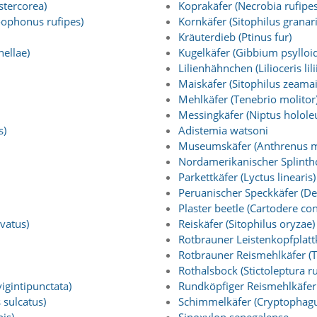
tercorea)
Koprakäfer (Necrobia rufipes
ophonus rufipes)
Kornkäfer (Sitophilus granar
Kräuterdieb (Ptinus fur)
ellae)
Kugelkäfer (Gibbium psylloi
Lilienhähnchen (Lilioceris lilii
Maiskäfer (Sitophilus zeamai
Mehlkäfer (Tenebrio molitor
Messingkäfer (Niptus holole
s)
Adistemia watsoni
Museumskäfer (Anthrenus 
Nordamerikanischer Splinthol
Parkettkäfer (Lyctus linearis)
Peruanischer Speckkäfer (D
Plaster beetle (Cartodere con
vatus)
Reiskäfer (Sitophilus oryzae)
Rotbrauner Leistenkopfplattk
Rotbrauner Reismehlkäfer (
Rothalsbock (Stictoleptura r
igintipunctata)
Rundköpfiger Reismehlkäfer 
 sulcatus)
Schimmelkäfer (Cryptophagu