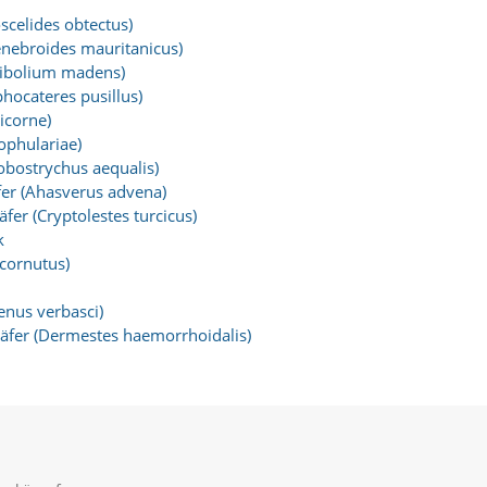
celides obtectus)
enebroides mauritanicus)
ribolium madens)
hocateres pusillus)
icorne)
ophulariae)
obostrychus aequalis)
er (Ahasverus advena)
fer (Cryptolestes turcicus)
k
cornutus)
enus verbasci)
äfer (Dermestes haemorrhoidalis)