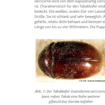
serricorne wird von dem kapuzenartig vorra
i
e
ist. Charakteristisch für den Tabakkäfer s
r
bedeckt. Die weißen, ovalen Eier von Lasiod
e
Größe. Sie ist schlank und sehr beweglich. 
n
gefärbt, relativ dicht behaart und besitzen
w
Länge von bis zu vier Millimetern. Die Pupp
o
l
l
e
n
.
B
i
t
t
e
b
e
a
c
Abb. 1: Der Tabakkäfer (Lasioderma serricorn
h
kann neben Tabak eine Reihe weiterer
t
pflanzlicher Vorräte befallen
e