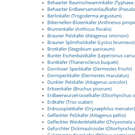
Behaarter Baumschwammkäfer (Typhaea s
Behaarter Erdbeersamenlaufkäfer (Pseudo
Marketing
Berlinkäfer (Trogoderma angustum)
Bibernellen-Blütenkäfer (Anthrenus pimpin
(Anzeigen
Blumenkäfer (Anthicus floralis)
personalisierter
Brauner Pelzkäfer (Attagenus smirnovi)
Brauner Splintholzkäfer (Lyctus brunneus)
Werbung)
Brotkäfer (Stegobium paniceum)
U
Bunter Eschenbastkäfer (Leperisinus variu
m
Buntkäfer (Thaneroclerus buqueti)
p
e
Dornloser Speckkäfer (Dermestes frischi)
r
Dornspeckkäfer (Dermestes maculatus)
s
Dunkler Pelzkäfer (Attagenus unicolor)
o
Erbsenkäfer (Bruchus pisorum)
n
Erdbeerwurzelrüsselkäfer (Otiorhynchus o
a
Erdkäfer (Trox scaber)
l
Erdnussplattkäfer (Oryzaephilus mercator)
i
s
Gefleckter Pelzkäfer (Attagenus pellio)
i
Gefleckter Weidenblattkäfer (Chrysomela v
e
Gefurchter Dickmaulrüssler (Otiorhynchus
r