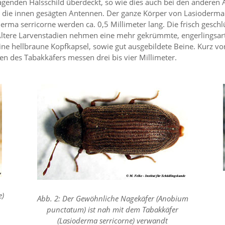
genden Halsschild überdeckt, so wie dies auch bei den anderen A
ind die innen gesägten Antennen. Der ganze Körper von Lasioderma
erma serricorne werden ca. 0,5 Millimeter lang. Die frisch geschl
Ältere Larvenstadien nehmen eine mehr gekrümmte, engerlingsartig
 eine hellbraune Kopfkapsel, sowie gut ausgebildete Beine. Kurz v
en des Tabakkäfers messen drei bis vier Millimeter.
e)
Abb. 2: Der Gewöhnliche Nagekäfer (Anobium
punctatum) ist nah mit dem Tabakkäfer
(Lasioderma serricorne) verwandt