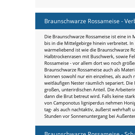
n
S
i
Braunschwarze Rossameise - Ver
e
,
d
Die Braunschwarze Rossameise ist eine in M
a
bis in die Mittelgebirge hinein verbreitet.
s
wärmeliebend ist wie die Braunschwarze R
s
d
Halbtrockenrasen mit Buschwerk, sowie Fel
i
Rossameise - vor allem dort wo noch größe
e
Braunschwarze Rossameise auch als Materia
t
können sowohl nur ein einzelnes, als auch m
e
weitläufigen Nester räumlich separiert. D
c
großen, unterirdischen Anteil. Die Arbeite
h
n
dann die Brut betreut wird. Falls keine st
i
von Camponotus ligniperdus nehmen Honigt
s
tag- als auch nachtaktiv, äußerst wehrhaft
c
Stunden vor Sonnenuntergang bei Außente
h
e
r
Braunschwarze Rossameise - Sch