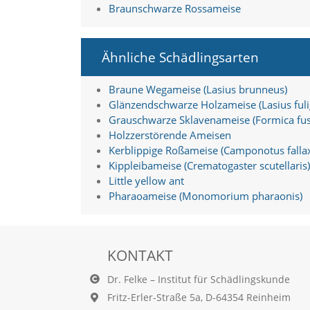
d
Braunschwarze Rossameise
e
a
k
Ähnliche Schädlingsarten
t
i
v
Braune Wegameise (Lasius brunneus)
i
Glänzendschwarze Holzameise (Lasius fuli
e
Grauschwarze Sklavenameise (Formica fus
r
Holzzerstörende Ameisen
t
Kerblippige Roßameise (Camponotus falla
w
e
Kippleibameise (Crematogaster scutellaris)
r
Little yellow ant
d
Pharaoameise (Monomorium pharaonis)
e
n
k
ö
KONTAKT
n
n
Dr. Felke – Institut für Schädlingskunde
e
n
Fritz-Erler-Straße 5a, D-64354 Reinheim
.