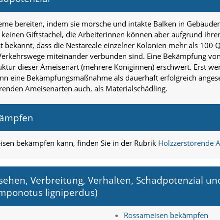
e bereiten, indem sie morsche und intakte Balken in Gebäuden 
inen Giftstachel, die Arbeiterinnen können aber aufgrund ihrer
t bekannt, dass die Nestareale einzelner Kolonien mehr als 10
 Verkehrswege miteinander verbunden sind. Eine Bekämpfung vo
truktur dieser Ameisenart (mehrere Königinnen) erschwert. Erst we
ann eine Bekämpfungsmaßnahme als dauerhaft erfolgreich ange
örenden Ameisenarten auch, als Materialschädling.
kämpfen
en bekämpfen kann, finden Sie in der Rubrik
Holzzerstörende 
ehen, Verbreitung, Verhalten, Schadpotenzial u
ponotus ligniperdus)
Rossameisen bekämpfen