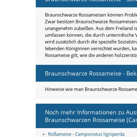
f
o
r
Braunschwarze Rossameisen können Problem
d
Zwar besitzen Braunschwarze Rossameisen ke
e
unangenehm zubeißen. Aus dem Freiland is
r
umfassen können, die durch unterirdische
l
i
wird zusätzlich durch die spezielle Sozials
c
lebenden Königinnen vernichtet wurden, k
h
Rossameise gilt, wie die anderen holzzerst
e
n
C
Braunschwarze Rossameise - Be
o
o
k
Hinweise wie man Braunschwarze Rossameis
i
e
s
n
Noch mehr Informationen zu Auss
i
Braunschwarzen Rossameise (Cam
c
h
Roßameise - Camponotus ligniperda
t