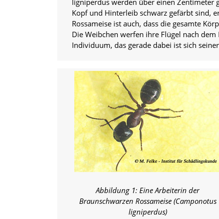
ligniperdus werden über einen Zentimeter
i
e
Kopf und Hinterleib schwarz gefärbt sind, e
r
Rossameise ist auch, dass die gesamte Körp
e
Die Weibchen werfen ihre Flügel nach dem H
n
Individuum, das gerade dabei ist sich seiner
w
o
l
l
e
n
.
B
i
t
t
e
b
e
a
c
Abbildung 1: Eine Arbeiterin der
h
Braunschwarzen Rossameise (Camponotus
t
ligniperdus)
e