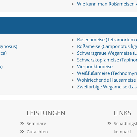
Wie kann man Roßameisen v
Rasenameise (Tetramorium 
ginosus)
Roßameise (Camponotus lign
ca)
Schwarzgraue Wegameise (La
Schwarzkopfameise (Tapin
x)
Vierpunktameise
Weißfußameise (Technomyrm
Wohlriechende Hausameise (
Zweifarbige Wegameise (Las
LEISTUNGEN
LINKS
Seminare
Schädling
Gutachten
kompakt