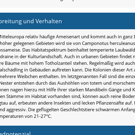
breitung und Verhalten
itteleuropa relativ häufige Ameisenart und kommt auch in ganz D
 In höher gelegenen Gebieten wird sie von Camponotus herculeanus a
ossameise. Das Habitatspektrum beinhaltet temperierte Laubwäl
draine in der Kulturlandschaft. Auch in urbanen Gebieten finde
re Bäume mit hohem Totholzanteil stehen. Regelmäßig wird auch 
lschädling in Gebäuden auftreten kann. Die Kolonien dieser Art
ehrere Weibchen enthalten. Im letztgenannten Fall sind die einze
ie Nester entstehen durch das Aushöhlen von totem und morschem
rinnen nagen hierzu mit Hilfe ihrer starken Mandibeln Gänge un
arken Stämme im Habitat vorhanden sind, können auch reine Bode
au auf, erbeuten andere Insekten und lecken Pflanzensäfte auf
 und aggressiv. Die geflügelten Geschlechtstiere schwärmen Anfan
mperaturen von 21-27°C.
adpotenzial