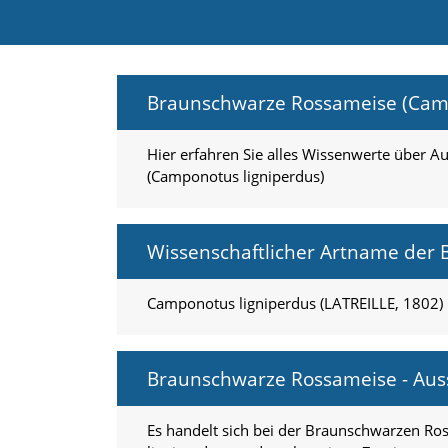
e
l
c
h
e
Braunschwarze Rossameise (Camp
C
o
o
Hier erfahren Sie alles Wissenwerte über 
k
(Camponotus ligniperdus)
i
e
a
r
Wissenschaftlicher Artname der
t
S
i
Camponotus ligniperdus (LATREILLE, 1802)
e
a
k
Braunschwarze Rossameise - Au
z
e
p
Es handelt sich bei der Braunschwarzen R
t