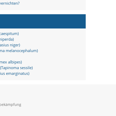
ernichten?
caespitum)
iperda)
sius niger)
oma melanocephalum)
ex albipes)
Tapinoma sessile)
ius emarginatus)
sbekämpfung