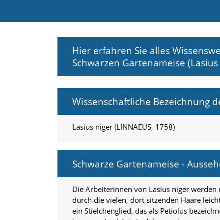
e
l
c
h
e
Hier erfahren Sie alles Wissens
C
Schwarzen Gartenameise (Lasius 
o
o
k
i
Wissenschaftliche Bezeichnung 
e
a
r
Lasius niger (LINNAEUS, 1758)
t
S
i
e
Schwarze Gartenameise - Ausse
a
k
z
Die Arbeiterinnen von Lasius niger werden u
e
durch die vielen, dort sitzenden Haare leic
p
ein Stielchenglied, das als Petiolus bezei
t