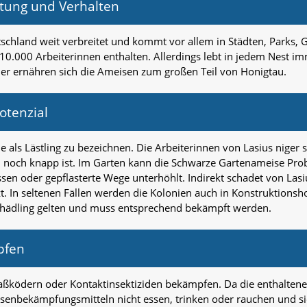
tung und Verhalten
schland weit verbreitet und kommt vor allem in Städten, Parks, 
0.000 Arbeiterinnen enthalten. Allerdings lebt in jedem Nest imm
r ernähren sich die Ameisen zum großen Teil von Honigtau.
otenzial
nie als Lästling zu bezeichnen. Die Arbeiterinnen von Lasius nig
 noch knapp ist. Im Garten kann die Schwarze Gartenameise Prob
en oder gepflasterte Wege unterhöhlt. Indirekt schadet von Lasiu
t. In seltenen Fällen werden die Kolonien auch in Konstruktionsho
chädling gelten und muss entsprechend bekämpft werden.
pfen
aßködern oder Kontaktinsektiziden bekämpfen. Da die enthaltenen
senbekämpfungsmitteln nicht essen, trinken oder rauchen und s