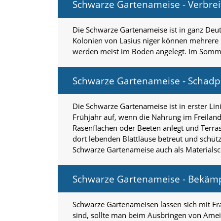
Schwarze Gartenameise - Verbrei
n
S
i
Die Schwarze Gartenameise ist in ganz Deut
e
Kolonien von Lasius niger können mehrere 1
,
werden meist im Boden angelegt. Im Somme
d
a
s
Schwarze Gartenameise - Schadp
s
d
i
Die Schwarze Gartenameise ist in erster Li
e
Frühjahr auf, wenn die Nahrung im Freiland
t
Rasenflächen oder Beeten anlegt und Terrass
e
c
dort lebenden Blattläuse betreut und schütz
h
Schwarze Gartenameise auch als Materials
n
i
s
Schwarze Gartenameise - Bekäm
c
h
e
Schwarze Gartenameisen lassen sich mit Fr
r
sind, sollte man beim Ausbringen von Amei