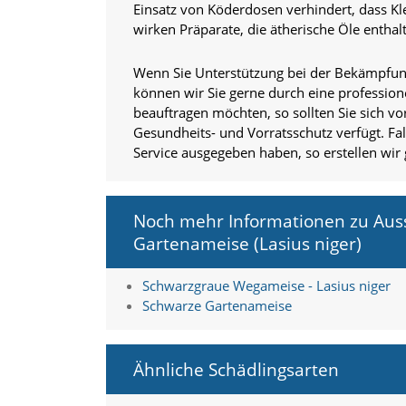
f
Einsatz von Köderdosen verhindert, dass Kl
o
wirken Präparate, die ätherische Öle enthal
r
d
e
Wenn Sie Unterstützung bei der Bekämpfun
r
können wir Sie gerne durch eine profession
l
beauftragen möchten, so sollten Sie sich v
i
Gesundheits- und Vorratsschutz verfügt. Fal
c
Service ausgegeben haben, so erstellen wir
h
e
n
C
Noch mehr Informationen zu Aus
o
Gartenameise (Lasius niger)
o
k
i
Schwarzgraue Wegameise - Lasius niger
e
Schwarze Gartenameise
s
n
i
c
Ähnliche Schädlingsarten
h
t