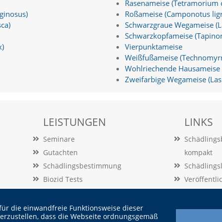
Rasenameise (Tetramorium 
ginosus)
Roßameise (Camponotus lign
ca)
Schwarzgraue Wegameise (La
Schwarzkopfameise (Tapin
x)
Vierpunktameise
Weißfußameise (Technomyrm
Wohlriechende Hausameise (
Zweifarbige Wegameise (Las
LEISTUNGEN
LINKS
Seminare
Schädling
Gutachten
kompakt
Schädlingsbestimmung
Schädlings
Biozid Tests
Veröffentl
Beratung
Vertrag
Audits
für die einwandfreie Funktionsweise dieser
herzustellen, dass die Webseite ordnungsgemäß