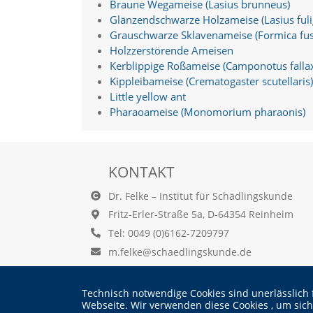
Braune Wegameise (Lasius brunneus)
d
Glänzendschwarze Holzameise (Lasius fuli
e
a
Grauschwarze Sklavenameise (Formica fus
k
Holzzerstörende Ameisen
t
Kerblippige Roßameise (Camponotus falla
i
Kippleibameise (Crematogaster scutellaris)
v
Little yellow ant
i
Pharaoameise (Monomorium pharaonis)
e
r
t
w
e
KONTAKT
r
d
Dr. Felke – Institut für Schädlingskunde
e
Fritz-Erler-Straße 5a, D-64354 Reinheim
n
k
Tel: 0049 (0)6162-7209797
ö
m.felke@schaedlingskunde.de
n
n
e
Technisch notwendige Cookies sind unerlässlich 
n
Webseite. Wir verwenden diese Cookies , um sic
.