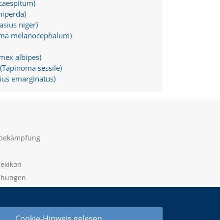
caespitum)
iperda)
sius niger)
oma melanocephalum)
ex albipes)
Tapinoma sessile)
ius emarginatus)
sbekämpfung
lexikon
ichungen
 widerrufen
Cookie-Hinweis gelesen