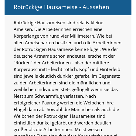
i
Rotrückige Hausameise - Aussehen
e
r
e
Rotrückige Hausameisen sind relativ kleine
n
Ameisen. Die Arbeiterinnen erreichen eine
w
Körperlänge von rund vier Millimetern. Wie bei
o
l
allen Ameisenarten besitzen auch die Arbeiterinnen
l
der Rotrückigen Hausameise keine Flügel. Wie der
e
deutsche Artname schon andeutet, erscheint der
n
"Rücken" der Arbeiterinnen - also der mittlere
.
Körperabschnitt - leicht rötlich. Kopf und Hinterleib
B
sind jeweils deutlich dunkler gefärbt. Im Gegensatz
i
t
zu den Arbeiterinnen sind die männlichen und
t
weiblichen Individuen stets geflügelt wenn sie das
e
Nest zum Schwarmflug verlassen. Nach
b
erfolgreicher Paarung werfen die Weibchen ihre
e
Flügel dann ab. Sowohl die Männchen als auch die
a
Weibchen der Rotrückigen Hausameise sind
c
einheitlich dunkel gefärbt und werden deutlich
h
t
größer als die Arbeiterinnen. Meist weisen
e