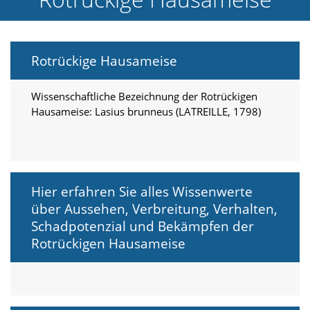
e
l
c
h
Rotrückige Hausameise
e
C
o
Wissenschaftliche Bezeichnung der Rotrückigen
o
Hausameise: Lasius brunneus (LATREILLE, 1798)
k
i
e
a
r
t
Hier erfahren Sie alles Wissenwerte
S
über Aussehen, Verbreitung, Verhalten,
i
e
Schadpotenzial und Bekämpfen der
a
Rotrückigen Hausameise
k
z
e
p
t