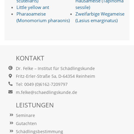
scutellaris)
Hausameise (Tapinoma
t
Little yellow ant
sessile)
s
Pharaoameise
Zweifarbige Wegameise
c
h
(Monomorium pharaonis)
(Lasius emarginatus)
l
i
e
ß
t
d
KONTAKT
i
e
Dr. Felke – Institut für Schädlingskunde
A
Fritz-Erler-Straße 5a, D-64354 Reinheim
k
t
Tel: 0049 (0)6162-7209797
i
m.felke@schaedlingskunde.de
v
i
LEISTUNGEN
e
r
Seminare
u
n
Gutachten
g
Schädlingsbestimmung
d