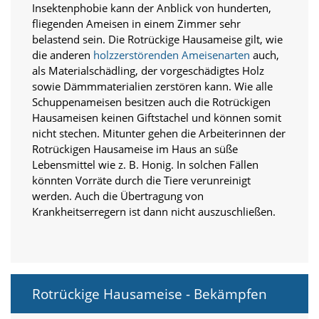
e
Insektenphobie kann der Anblick von hunderten,
s
fliegenden Ameisen in einem Zimmer sehr
e
belastend sein. Die Rotrückige Hausameise gilt, wie
r
die anderen
holzzerstörenden Ameisenarten
auch,
f
als Materialschädling, der vorgeschädigtes Holz
o
r
sowie Dämmmaterialien zerstören kann. Wie alle
d
Schuppenameisen besitzen auch die Rotrückigen
e
Hausameisen keinen Giftstachel und können somit
r
nicht stechen. Mitunter gehen die Arbeiterinnen der
l
Rotrückigen Hausameise im Haus an süße
i
Lebensmittel wie z. B. Honig. In solchen Fällen
c
h
könnten Vorräte durch die Tiere verunreinigt
,
werden. Auch die Übertragung von
d
Krankheitserregern ist dann nicht auszuschließen.
a
s
s
d
i
e
Rotrückige Hausameise - Bekämpfen
s
e