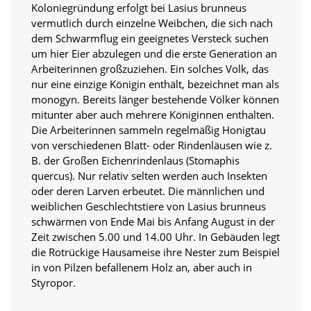
t
Koloniegründung erfolgt bei Lasius brunneus
e
vermutlich durch einzelne Weibchen, die sich nach
u
dem Schwarmflug ein geeignetes Versteck suchen
n
um hier Eier abzulegen und die erste Generation an
d
Arbeiterinnen großzuziehen. Ein solches Volk, das
f
nur eine einzige Königin enthält, bezeichnet man als
ü
r
monogyn. Bereits länger bestehende Völker können
S
mitunter aber auch mehrere Königinnen enthalten.
i
Die Arbeiterinnen sammeln regelmäßig Honigtau
e
von verschiedenen Blatt- oder Rindenläusen wie z.
o
B. der Großen Eichenrindenlaus (Stomaphis
p
quercus). Nur relativ selten werden auch Insekten
t
i
oder deren Larven erbeutet. Die männlichen und
m
weiblichen Geschlechtstiere von Lasius brunneus
i
schwärmen von Ende Mai bis Anfang August in der
e
Zeit zwischen 5.00 und 14.00 Uhr. In Gebäuden legt
r
die Rotrückige Hausameise ihre Nester zum Beispiel
t
in von Pilzen befallenem Holz an, aber auch in
e
I
Styropor.
n
h