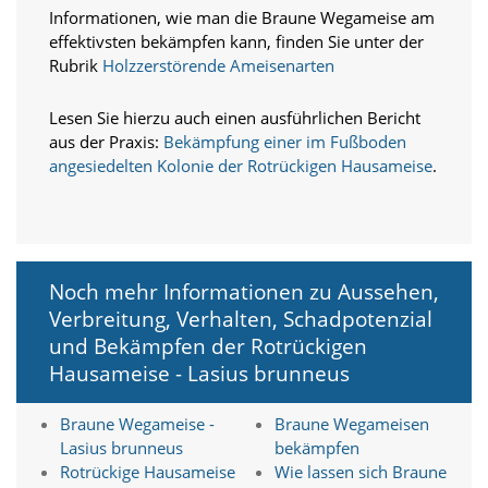
O
Informationen, wie man die Braune Wegameise am
p
effektivsten bekämpfen kann, finden Sie unter der
t
Rubrik
Holzzerstörende Ameisenarten
i
o
n
Lesen Sie hierzu auch einen ausführlichen Bericht
a
aus der Praxis:
Bekämpfung einer im Fußboden
u
angesiedelten Kolonie der Rotrückigen Hausameise
.
s
g
e
w
ä
h
Noch mehr Informationen zu Aussehen,
l
Verbreitung, Verhalten, Schadpotenzial
t
und Bekämpfen der Rotrückigen
i
s
Hausameise - Lasius brunneus
t
.
Braune Wegameise -
Braune Wegameisen
D
Lasius brunneus
bekämpfen
a
s
Rotrückige Hausameise
Wie lassen sich Braune