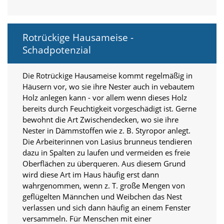
a
l
t
Rotrückige Hausameise -
e
s
Schadpotenzial
i
c
h
Die Rotrückige Hausameise kommt regelmäßig in
t
Häusern vor, wo sie ihre Nester auch in vebautem
b
Holz anlegen kann - vor allem wenn dieses Holz
a
bereits durch Feuchtigkeit vorgeschädigt ist. Gerne
r
bewohnt die Art Zwischendecken, wo sie ihre
z
Nester in Dämmstoffen wie z. B. Styropor anlegt.
u
m
Die Arbeiterinnen von Lasius brunneus tendieren
a
dazu in Spalten zu laufen und vermeiden es freie
c
Oberflächen zu überqueren. Aus diesem Grund
h
wird diese Art im Haus häufig erst dann
e
wahrgenommen, wenn z. T. große Mengen von
n
geflügelten Männchen und Weibchen das Nest
i
s
verlassen und sich dann häufig an einem Fenster
t
versammeln. Für Menschen mit einer