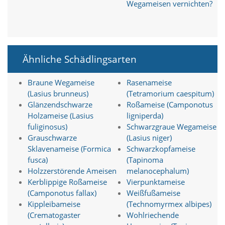
A
Wegameisen vernichten?
k
t
i
v
i
Ähnliche Schädlingsarten
e
r
e
Braune Wegameise
Rasenameise
n
(Lasius brunneus)
(Tetramorium caespitum)
d
Glänzendschwarze
Roßameise (Camponotus
i
e
Holzameise (Lasius
ligniperda)
s
fuliginosus)
Schwarzgraue Wegameise
e
Grauschwarze
(Lasius niger)
r
Sklavenameise (Formica
Schwarzkopfameise
C
fusca)
(Tapinoma
o
Holzzerstörende Ameisen
melanocephalum)
o
Kerblippige Roßameise
Vierpunktameise
k
i
(Camponotus fallax)
Weißfußameise
e
Kippleibameise
(Technomyrmex albipes)
a
(Crematogaster
Wohlriechende
r