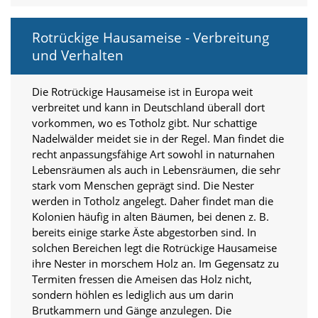
Marketing
Rotrückige Hausameise - Verbreitung
(Anzeigen
und Verhalten
personalisierter
Die Rotrückige Hausameise ist in Europa weit
Werbung)
verbreitet und kann in Deutschland überall dort
U
vorkommen, wo es Totholz gibt. Nur schattige
m
Nadelwälder meidet sie in der Regel. Man findet die
p
recht anpassungsfähige Art sowohl in naturnahen
e
Lebensräumen als auch in Lebensräumen, die sehr
r
stark vom Menschen geprägt sind. Die Nester
s
werden in Totholz angelegt. Daher findet man die
o
n
Kolonien häufig in alten Bäumen, bei denen z. B.
a
bereits einige starke Äste abgestorben sind. In
l
solchen Bereichen legt die Rotrückige Hausameise
i
ihre Nester in morschem Holz an. Im Gegensatz zu
s
Termiten fressen die Ameisen das Holz nicht,
i
sondern höhlen es lediglich aus um darin
e
r
Brutkammern und Gänge anzulegen. Die