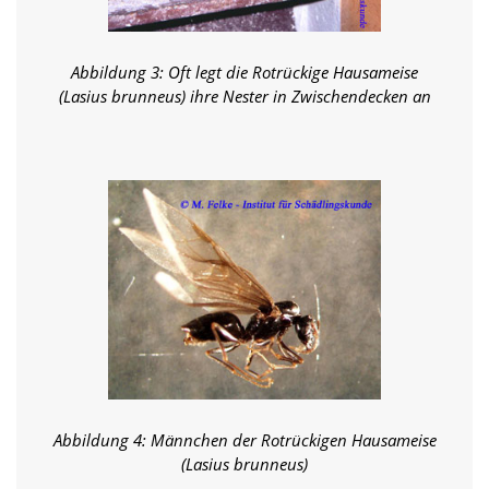
d
e
a
Abbildung 3: Oft legt die Rotrückige Hausameise
k
t
(Lasius brunneus) ihre Nester in Zwischendecken an
i
v
i
e
r
t
w
e
r
d
e
n
k
ö
n
n
Abbildung 4: Männchen der Rotrückigen Hausameise
e
(Lasius brunneus)
n
.