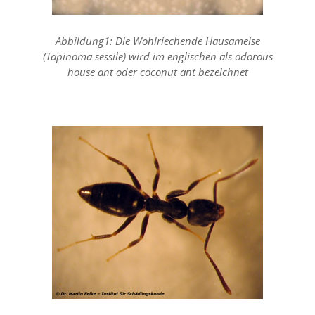
f
o
r
Abbildung1: Die Wohlriechende Hausameise
d
e
(Tapinoma sessile) wird im englischen als odorous
r
house ant oder coconut ant bezeichnet
l
i
c
h
e
n
C
o
o
k
i
e
s
n
i
c
h
t