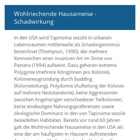
O
p
Wohlriechende Hausameise -
t
Schadwirkung
i
o
n
In den USA wird Tapinoma sessile in urbanen
a
Lebensräumen mittlerweile als Schadorganismus
u
bezeichnet (Thompson, 1990), der mehrere
s
g
Kennzeichen einer invasiven Art im Sinne von
e
Passera (1994) aufweist. Dazu gehören extreme
w
Polygynie (mehrere Königinnen pro Kolonie),
ä
Kolonieneugründung durch budding
h
(Kolonieteilung), Polydomie (Aufteilung der Kolonie
l
auf mehrere Neststandorte), keine Aggressionen
t
i
zwischen Angehörigen verschiedener Teilkolonien,
s
keine eindeutigen Nahrungspräferenzen sowie
t
ökologische Dominanz in den von Tapinoma sessile
.
besiedelten Habitaten. Bereits vor rund 60 Jahren
D
galt die Wohlriechende Hausameise in den USA als
a
eine der am häufigsten in Häusern auftretenden
s