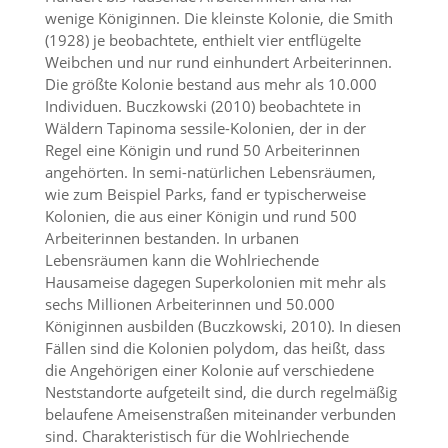
t
wenige Königinnen. Die kleinste Kolonie, die Smith
e
(1928) je beobachtete, enthielt vier entflügelte
u
Weibchen und nur rund einhundert Arbeiterinnen.
n
d
Die größte Kolonie bestand aus mehr als 10.000
f
Individuen. Buczkowski (2010) beobachtete in
ü
Wäldern Tapinoma sessile-Kolonien, der in der
r
Regel eine Königin und rund 50 Arbeiterinnen
S
angehörten. In semi-natürlichen Lebensräumen,
i
wie zum Beispiel Parks, fand er typischerweise
e
Kolonien, die aus einer Königin und rund 500
o
p
Arbeiterinnen bestanden. In urbanen
t
Lebensräumen kann die Wohlriechende
i
Hausameise dagegen Superkolonien mit mehr als
m
sechs Millionen Arbeiterinnen und 50.000
i
Königinnen ausbilden (Buczkowski, 2010). In diesen
e
Fällen sind die Kolonien polydom, das heißt, dass
r
t
die Angehörigen einer Kolonie auf verschiedene
e
Neststandorte aufgeteilt sind, die durch regelmäßig
I
belaufene Ameisenstraßen miteinander verbunden
n
sind. Charakteristisch für die Wohlriechende
h