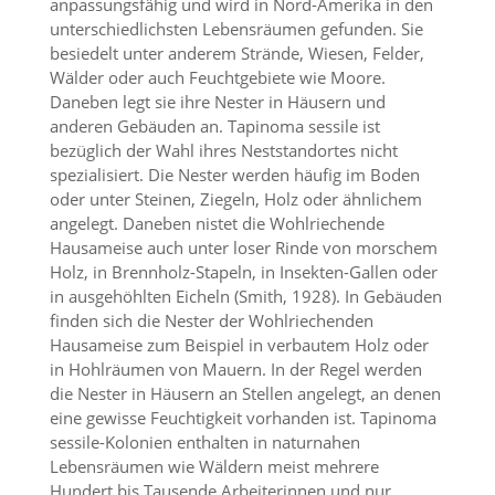
anpassungsfähig und wird in Nord-Amerika in den
unterschiedlichsten Lebensräumen gefunden. Sie
Marketing
besiedelt unter anderem Strände, Wiesen, Felder,
Wälder oder auch Feuchtgebiete wie Moore.
(Anzeigen
Daneben legt sie ihre Nester in Häusern und
personalisierter
anderen Gebäuden an. Tapinoma sessile ist
bezüglich der Wahl ihres Neststandortes nicht
Werbung)
spezialisiert. Die Nester werden häufig im Boden
U
oder unter Steinen, Ziegeln, Holz oder ähnlichem
m
angelegt. Daneben nistet die Wohlriechende
p
Hausameise auch unter loser Rinde von morschem
e
Holz, in Brennholz-Stapeln, in Insekten-Gallen oder
r
s
in ausgehöhlten Eicheln (Smith, 1928). In Gebäuden
o
finden sich die Nester der Wohlriechenden
n
Hausameise zum Beispiel in verbautem Holz oder
a
in Hohlräumen von Mauern. In der Regel werden
l
die Nester in Häusern an Stellen angelegt, an denen
i
eine gewisse Feuchtigkeit vorhanden ist. Tapinoma
s
i
sessile-Kolonien enthalten in naturnahen
e
Lebensräumen wie Wäldern meist mehrere
r
Hundert bis Tausende Arbeiterinnen und nur