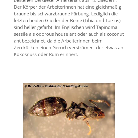
bestehen bei dieser Ameisenart aus 12 Gliedern.
n
Der Körper der Arbeiterinnen hat eine gleichmäßig
S
braune bis schwarzbraune Färbung. Lediglich die
i
letzten beiden Glieder der Beine (Tibia und Tarsus)
e
sind heller gefärbt. Im Englischen wird Tapinoma
,
d
sessile als odorous house ant oder auch als coconut
a
ant bezeichnet, da die Arbeiterinnen beim
s
Zerdrücken einen Geruch verströmen, der etwas an
s
Kokosnuss oder Rum erinnert.
d
i
e
t
e
c
h
n
i
s
c
h
e
r