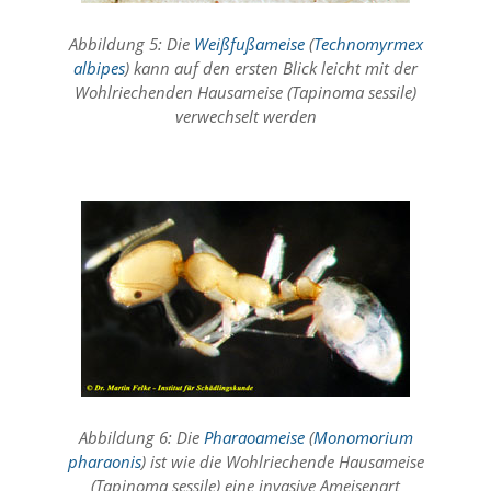
a
l
Abbildung 5: Die
Weißfußameise
(
Technomyrmex
e
albipes
) kann auf den ersten Blick leicht mit der
s
Wohlriechenden Hausameise (Tapinoma sessile)
,
verwechselt werden
a
n
o
n
y
m
i
s
i
e
r
t
e
s
T
r
Abbildung 6: Die
Pharaoameise
(
Monomorium
a
pharaonis
) ist wie die Wohlriechende Hausameise
c
(Tapinoma sessile) eine invasive Ameisenart