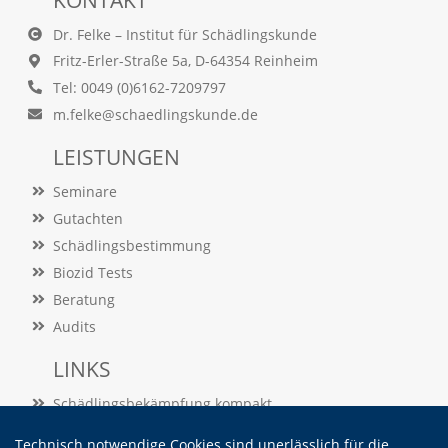
KONTAKT
d
Dr. Felke – Institut für Schädlingskunde
.
D
Fritz-Erler-Straße 5a, D-64354 Reinheim
i
Tel: 0049 (0)6162-7209797
e
s
m.felke@schaedlingskunde.de
e
D
LEISTUNGEN
a
t
Seminare
e
Gutachten
n
Schädlingsbestimmung
h
e
Biozid Tests
l
Beratung
f
e
Audits
n
u
LINKS
n
s
Schädlingsbekämpfung kompakt
,
Schädlingslexikon
F
Technisch notwendige Cookies sind unerlässlich für die