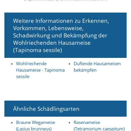
k
i
n
g
Weitere Informationen zu Erkennen,
,
Vorkommen, Lebensweise,
u
m
Schadwirkung und Bekämpfung der
z
Wohlriechenden Hausameise
u
(Tapinoma sessile)
a
n
a
Wohlriechende
Duftende Hausameisen
l
Hausameise - Tapinoma
bekämpfen
y
sessile
s
i
e
r
e
n
Ähnliche Schädlingsarten
,
w
Braune Wegameise
Rasenameise
i
(Lasius brunneus)
(Tetramorium caespitum)
e