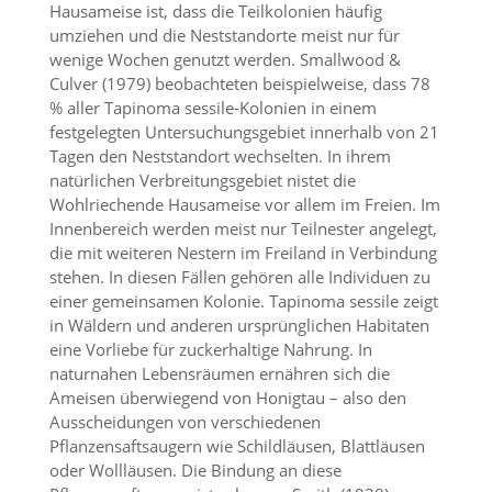
Hausameise ist, dass die Teilkolonien häufig
a
umziehen und die Neststandorte meist nur für
l
t
wenige Wochen genutzt werden. Smallwood &
e
Culver (1979) beobachteten beispielweise, dass 78
s
% aller Tapinoma sessile-Kolonien in einem
i
festgelegten Untersuchungsgebiet innerhalb von 21
c
Tagen den Neststandort wechselten. In ihrem
h
natürlichen Verbreitungsgebiet nistet die
t
Wohlriechende Hausameise vor allem im Freien. Im
b
a
Innenbereich werden meist nur Teilnester angelegt,
r
die mit weiteren Nestern im Freiland in Verbindung
z
stehen. In diesen Fällen gehören alle Individuen zu
u
einer gemeinsamen Kolonie. Tapinoma sessile zeigt
m
in Wäldern und anderen ursprünglichen Habitaten
a
eine Vorliebe für zuckerhaltige Nahrung. In
c
h
naturnahen Lebensräumen ernähren sich die
e
Ameisen überwiegend von Honigtau – also den
n
Ausscheidungen von verschiedenen
i
Pflanzensaftsaugern wie Schildläusen, Blattläusen
s
oder Wollläusen. Die Bindung an diese
t