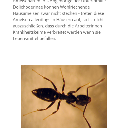
A
Ameisenarten. Als Angehörige der Unterfamilie
k
Dolichoderinae können Wohlriechende
t
Hausameisen zwar nicht stechen - treten diese
i
Ameisen allerdings in Häusern auf, so ist nicht
v
auszuschließen, dass durch die Arbeiterinnen
i
Krankheitskeime verbreitet werden wenn sie
e
Lebensmittel befallen.
r
e
n
d
i
e
s
e
r
C
o
o
k
i
e
a
r