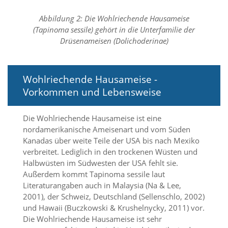
d
e
Abbildung 2: Die Wohlriechende Hausameise
a
(Tapinoma sessile) gehört in die Unterfamilie der
k
Drüsenameisen (Dolichoderinae)
t
i
v
i
Wohlriechende Hausameise -
e
Vorkommen und Lebensweise
r
t
w
Die Wohlriechende Hausameise ist eine
e
nordamerikanische Ameisenart und vom Süden
r
Kanadas über weite Teile der USA bis nach Mexiko
d
e
verbreitet. Lediglich in den trockenen Wüsten und
n
Halbwüsten im Südwesten der USA fehlt sie.
k
Außerdem kommt Tapinoma sessile laut
ö
Literaturangaben auch in Malaysia (Na & Lee,
n
2001), der Schweiz, Deutschland (Sellenschlo, 2002)
n
und Hawaii (Buczkowski & Krushelnycky, 2011) vor.
e
n
Die Wohlriechende Hausameise ist sehr
.