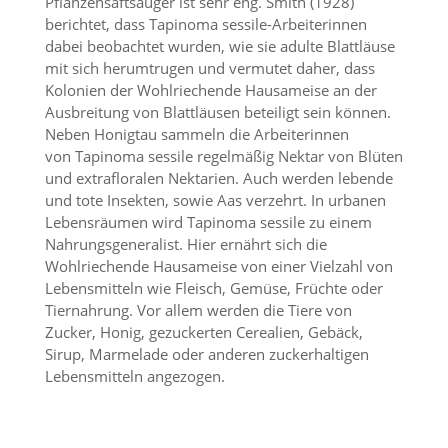
Pflanzensaftsauger ist sehr eng. Smith (1928)
e
s
berichtet, dass Tapinoma sessile-Arbeiterinnen
e
dabei beobachtet wurden, wie sie adulte Blattläuse
r
mit sich herumtrugen und vermutet daher, dass
f
Kolonien der Wohlriechende Hausameise an der
o
Ausbreitung von Blattläusen beteiligt sein können.
r
Neben Honigtau sammeln die Arbeiterinnen
d
von Tapinoma sessile regelmäßig Nektar von Blüten
e
r
und extrafloralen Nektarien. Auch werden lebende
l
und tote Insekten, sowie Aas verzehrt. In urbanen
i
Lebensräumen wird Tapinoma sessile zu einem
c
Nahrungsgeneralist. Hier ernährt sich die
h
Wohlriechende Hausameise von einer Vielzahl von
,
Lebensmitteln wie Fleisch, Gemüse, Früchte oder
d
a
Tiernahrung. Vor allem werden die Tiere von
s
Zucker, Honig, gezuckerten Cerealien, Gebäck,
s
Sirup, Marmelade oder anderen zuckerhaltigen
d
Lebensmitteln angezogen.
i
e
s
e