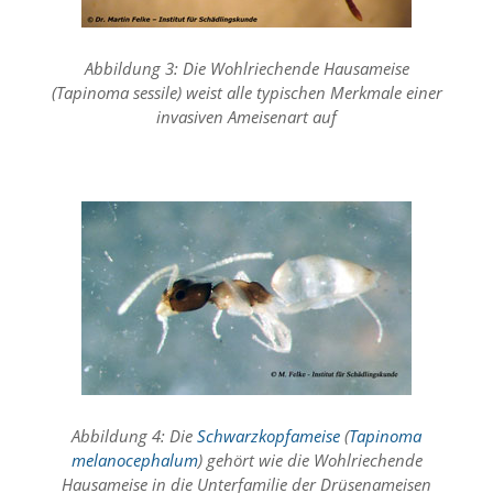
t
s
c
Abbildung 3: Die Wohlriechende Hausameise
h
(Tapinoma sessile) weist alle typischen Merkmale einer
l
i
invasiven Ameisenart auf
e
ß
t
d
i
e
A
k
t
i
v
i
e
r
u
Abbildung 4: Die
Schwarzkopfameise
(
Tapinoma
n
melanocephalum
) gehört wie die Wohlriechende
g
Hausameise in die Unterfamilie der Drüsenameisen
d