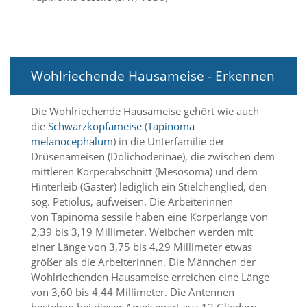
i
e
r
e
n
w
Wohlriechende Hausameise - Erkennen
o
l
l
Die Wohlriechende Hausameise gehört wie auch
e
die
Schwarzkopfameise
(
Tapinoma
n
melanocephalum
) in die Unterfamilie der
.
Drüsenameisen (Dolichoderinae), die zwischen dem
B
mittleren Körperabschnitt (Mesosoma) und dem
i
t
Hinterleib (Gaster) lediglich ein Stielchenglied, den
t
sog. Petiolus, aufweisen. Die Arbeiterinnen
e
von Tapinoma sessile haben eine Körperlänge von
b
2,39 bis 3,19 Millimeter. Weibchen werden mit
e
einer Länge von 3,75 bis 4,29 Millimeter etwas
a
größer als die Arbeiterinnen. Die Männchen der
c
Wohlriechenden Hausameise erreichen eine Länge
h
t
von 3,60 bis 4,44 Millimeter. Die Antennen
e