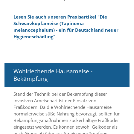
e
r
S
Lesen Sie auch unseren Praxisartikel "Die
t
Schwarzkopfameise (Tapinoma
a
melanocephalum) - ein für Deutschland neuer
t
Hygieneschädling".
i
s
t
i
k
c
Wohlriechende Hausameise -
o
Bekämpfung
o
k
i
Stand der Technik bei der Bekämpfung dieser
e
invasiven Ameisenart ist der Einsatz von
s
Fraßködern. Da die Wohlriechende Hausameise
e
i
normalerweise süße Nahrung bevorzugt, sollten für
n
Bekämpfungsmaßnahmen zuckerhaltige Fraßköder
.
eingesetzt werden. Es können sowohl Gelköder als
auch Granulatköder zur Ameisenbekämpfung