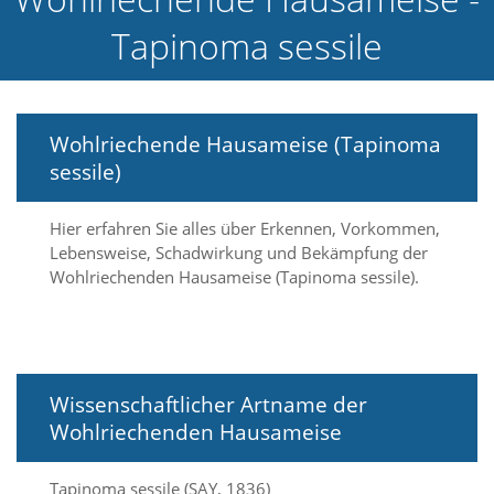
e
Tapinoma sessile
l
c
h
e
C
Wohlriechende Hausameise (Tapinoma
o
o
sessile)
k
i
e
Hier erfahren Sie alles über Erkennen, Vorkommen,
a
Lebensweise, Schadwirkung und Bekämpfung der
r
Wohlriechenden Hausameise (Tapinoma sessile).
t
S
i
e
a
k
Wissenschaftlicher Artname der
z
Wohlriechenden Hausameise
e
p
t
Tapinoma sessile (SAY, 1836)