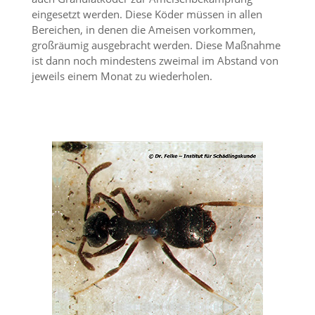
Statistik
eingesetzt werden. Diese Köder müssen in allen
Bereichen, in denen die Ameisen vorkommen,
(Optimierung
großräumig ausgebracht werden. Diese Maßnahme
der
ist dann noch mindestens zweimal im Abstand von
jeweils einem Monat zu wiederholen.
Inhalte)
W
i
r
n
u
t
z
e
n
f
u
n
k
t
i
o
n