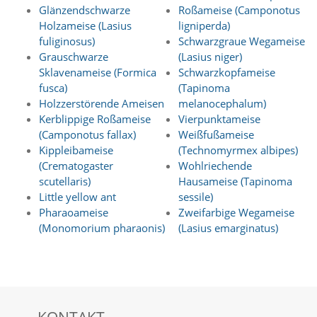
u
Glänzendschwarze
Roßameise (Camponotus
n
Holzameise (Lasius
ligniperda)
s
fuliginosus)
Schwarzgraue Wegameise
e
Grauschwarze
(Lasius niger)
r
Sklavenameise (Formica
Schwarzkopfameise
e
fusca)
(Tapinoma
W
e
Holzzerstörende Ameisen
melanocephalum)
b
Kerblippige Roßameise
Vierpunktameise
s
(Camponotus fallax)
Weißfußameise
e
Kippleibameise
(Technomyrmex albipes)
i
(Crematogaster
Wohlriechende
t
scutellaris)
Hausameise (Tapinoma
e
g
Little yellow ant
sessile)
e
Pharaoameise
Zweifarbige Wegameise
n
(Monomorium pharaonis)
(Lasius emarginatus)
u
t
z
t
w
i
r