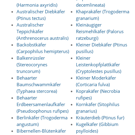
a
(Harmonia axyridis)
decemlineata)
l
Australischer Diebkäfer
Khaprakäfer (Trogoderma
t
(Ptinus tectus)
granarium)
e
Australischer
Kleinäugiger
s
Teppichkäfer
Reismehlkäfer (Palorus
i
(Anthrenocerus australis)
ratzeburgi)
c
Backobstkäfer
Kleiner Diebkäfer (Ptinus
h
t
(Carpophilus hemipterus)
pusillus)
b
Balkenrüssler
Kleiner
a
(Stereocorynes
Leistenkopfplattkäfer
r
truncorum)
(Cryptolestes pusillus)
z
Behaarter
Kleiner Moderkäfer
u
Baumschwammkäfer
(Corticaria fulva)
m
a
(Typhaea stercorea)
Koprakäfer (Necrobia
c
Behaarter
rufipes)
h
Erdbeersamenlaufkäfer
Kornkäfer (Sitophilus
e
(Pseudoophonus rufipes)
granarius)
n
Berlinkäfer (Trogoderma
Kräuterdieb (Ptinus fur)
i
angustum)
Kugelkäfer (Gibbium
s
t
Bibernellen-Blütenkäfer
psylloides)