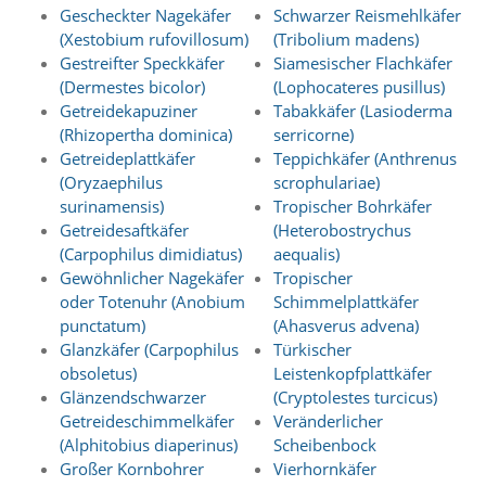
A
Gescheckter Nagekäfer
Schwarzer Reismehlkäfer
k
(Xestobium rufovillosum)
(Tribolium madens)
t
Gestreifter Speckkäfer
Siamesischer Flachkäfer
i
v
(Dermestes bicolor)
(Lophocateres pusillus)
i
Getreidekapuziner
Tabakkäfer (Lasioderma
e
(Rhizopertha dominica)
serricorne)
r
Getreideplattkäfer
Teppichkäfer (Anthrenus
e
(Oryzaephilus
scrophulariae)
n
surinamensis)
Tropischer Bohrkäfer
d
i
Getreidesaftkäfer
(Heterobostrychus
e
(Carpophilus dimidiatus)
aequalis)
s
Gewöhnlicher Nagekäfer
Tropischer
e
oder Totenuhr (Anobium
Schimmelplattkäfer
r
punctatum)
(Ahasverus advena)
C
Glanzkäfer (Carpophilus
Türkischer
o
o
obsoletus)
Leistenkopfplattkäfer
k
Glänzendschwarzer
(Cryptolestes turcicus)
i
Getreideschimmelkäfer
Veränderlicher
e
(Alphitobius diaperinus)
Scheibenbock
a
Großer Kornbohrer
Vierhornkäfer
r