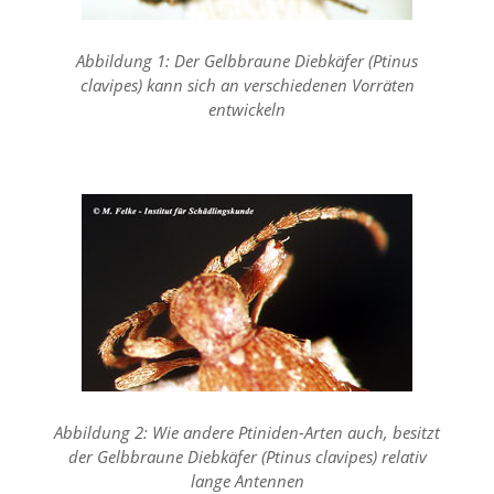
n
S
i
Abbildung 1: Der Gelbbraune Diebkäfer (Ptinus
e
clavipes) kann sich an verschiedenen Vorräten
,
entwickeln
d
a
s
s
d
i
e
t
e
c
h
n
i
s
c
Abbildung 2: Wie andere Ptiniden-Arten auch, besitzt
h
e
der Gelbbraune Diebkäfer (Ptinus clavipes) relativ
r
lange Antennen