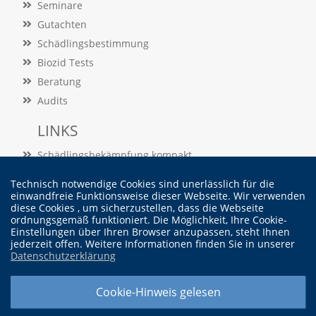
Seminare
e
Gutachten
r
S
Schädlingsbestimmung
t
Biozid Tests
a
t
Beratung
i
Audits
s
t
LINKS
i
k
Schädlingsbekämpfung kompakt
c
o
Schädlingslexikon
Technisch notwendige Cookies sind unerlässlich für die
o
Veröffentlichungen
einwandfreie Funktionsweise dieser Webseite. Wir verwenden
k
diese Cookies , um sicherzustellen, dass die Webseite
i
ordnungsgemäß funktioniert. Die Möglichkeit, Ihre Cookie-
Vertrag widerrufen
e
Einstellungen über Ihren Browser anzupassen, steht Ihnen
s
jederzeit offen. Weitere Informationen finden Sie in unserer
e
Datenschutzerklärung
i
© Dr. Martin Felke - Institut für Schädlingskunde
n
Cookie-Hinweis gelesen
.
Widerrufsbelehrung |
Cookieeinstellung ändern |
Datenschutzerklärung |
Impressum