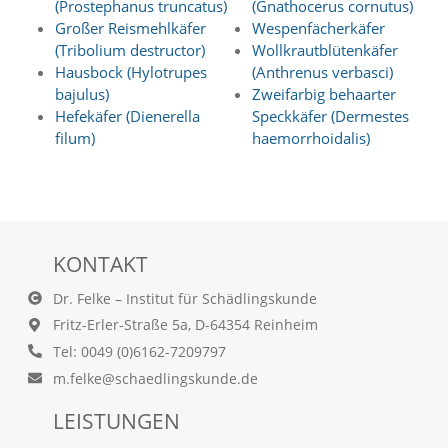
(Prostephanus truncatus)
(Gnathocerus cornutus)
t
Großer Reismehlkäfer
Wespenfächerkäfer
s
c
(Tribolium destructor)
Wollkrautblütenkäfer
h
Hausbock (Hylotrupes
(Anthrenus verbasci)
l
bajulus)
Zweifarbig behaarter
i
Hefekäfer (Dienerella
Speckkäfer (Dermestes
e
filum)
haemorrhoidalis)
ß
t
d
i
e
A
k
KONTAKT
t
i
Dr. Felke – Institut für Schädlingskunde
v
Fritz-Erler-Straße 5a, D-64354 Reinheim
i
e
Tel: 0049 (0)6162-7209797
r
m.felke@schaedlingskunde.de
u
n
LEISTUNGEN
g
d