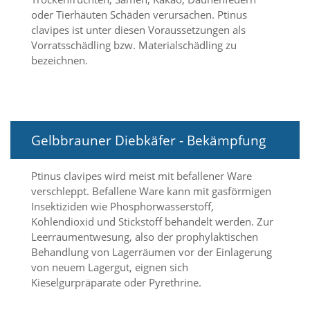
oder Tierhäuten Schäden verursachen. Ptinus
Marketing
clavipes ist unter diesen Voraussetzungen als
Vorratsschädling bzw. Materialschädling zu
(Anzeigen
bezeichnen.
personalisierter
Werbung)
U
m
Gelbbrauner Diebkäfer - Bekämpfung
p
e
r
Ptinus clavipes wird meist mit befallener Ware
s
verschleppt. Befallene Ware kann mit gasförmigen
o
Insektiziden wie Phosphorwasserstoff,
n
Kohlendioxid und Stickstoff behandelt werden. Zur
a
l
Leerraumentwesung, also der prophylaktischen
i
Behandlung von Lagerräumen vor der Einlagerung
s
von neuem Lagergut, eignen sich
i
Kieselgurpräparate oder Pyrethrine.
e
r