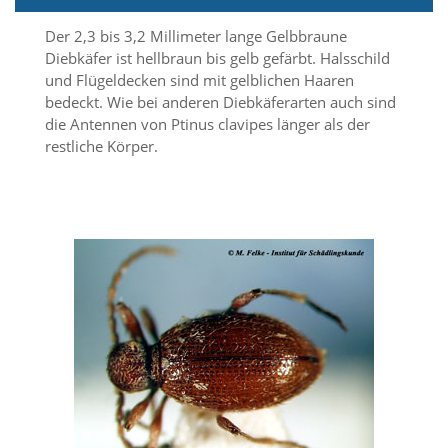
i
e
Der 2,3 bis 3,2 Millimeter lange Gelbbraune
r
Diebkäfer ist hellbraun bis gelb gefärbt. Halsschild
e
und Flügeldecken sind mit gelblichen Haaren
n
w
bedeckt. Wie bei anderen Diebkäferarten auch sind
o
die Antennen von Ptinus clavipes länger als der
l
restliche Körper.
l
e
n
.
B
i
t
t
e
b
e
a
c
h
t
e