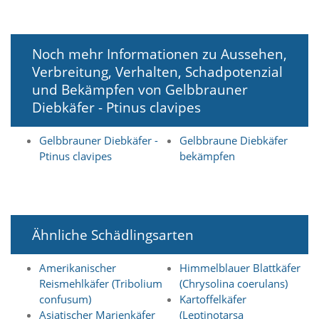
t
e
u
n
Noch mehr Informationen zu Aussehen,
d
Verbreitung, Verhalten, Schadpotenzial
f
ü
und Bekämpfen von Gelbbrauner
r
Diebkäfer - Ptinus clavipes
S
i
Gelbbrauner Diebkäfer -
Gelbbraune Diebkäfer
e
o
Ptinus clavipes
bekämpfen
p
t
i
m
i
Ähnliche Schädlingsarten
e
r
t
Amerikanischer
Himmelblauer Blattkäfer
e
Reismehlkäfer (Tribolium
(Chrysolina coerulans)
I
confusum)
Kartoffelkäfer
n
Asiatischer Marienkäfer
(Leptinotarsa
h