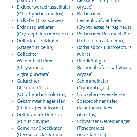
pisorum)
Reiskäfer (Sitophilus
O
Erdbeerwurzelrüsselkäfer
oryzae)
p
(Otiorhynchus ovatus)
Rotbrauner
t
Erdkäfer (Trox scaber)
Leistenkopfplattkäfer
i
Erdnussplattkäfer
(Cryptolestes ferrugineus)
o
n
(Oryzaephilus mercator)
Rotbrauner Reismehlkäfer
a
Gefleckter Pelzkäfer
(Tribolium castaneum)
u
(Attagenus pellio)
Rothalsbock (Stictoleptura
s
Gefleckter
rubra)
g
Weidenblattkäfer
Rundköpfiger
e
(Chrysomela
Reismehlkäfer (Latheticus
w
ä
vigintipunctata)
oryzae)
h
Gefurchter
Schimmelkäfer
l
Dickmaulrüssler
(Cryptophagus)
t
(Otiorhynchus sulcatus)
Sinoxylon senegalense
i
Gekämmter Nagekäfer
Speisebohnenkäfer
s
(Ptilinus pectinicornis)
(Acanthoscelides
t
.
Gelbbrauner Diebkäfer
obtectus)
D
(Ptinus clavipes)
Schwarzer Getreidenager
a
Gemeiner Speckkäfer
(Tenebroides
s
(Dermestes lardarius)
mauritanicus)