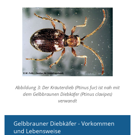
f
o
r
d
e
r
l
i
c
h
e
n
C
o
o
k
Abbildung 3: Der Kräuterdieb (Ptinus fur) ist nah mit
i
dem Gelbbraunen Diebkäfer (Ptinus clavipes)
e
verwandt
s
n
i
c
Gelbbrauner Diebkäfer - Vorkommen
h
und Lebensweise
t