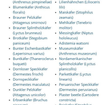
e
(Anthrenus pimpinellae)
Lilienhähnchen (Lilioceris
s
Blumenkäfer (Anthicus
lilii)
e
floralis)
Maiskäfer (Sitophilus
r
Brauner Pelzkäfer
zeamais)
f
(Attagenus smirnovi)
Mehlkäfer (Tenebrio
o
Brauner Splintholzkäfer
molitor)
r
d
(Lyctus brunneus)
Messingkäfer (Niptus
e
Brotkäfer (Stegobium
hololeucus)
r
paniceum)
Adistemia watsoni
l
Bunter Eschenbastkäfer
Museumskäfer
i
(Leperisinus varius)
(Anthrenus museorum)
c
Buntkäfer (Thaneroclerus
Nordamerikanischer
h
,
buqueti)
Splintholzkäfer (Lyctus
d
Dornloser Speckkäfer
planicollis)
a
(Dermestes frischi)
Parkettkäfer (Lyctus
s
Dornspeckkäfer
linearis)
s
(Dermestes maculatus)
Peruanischer Speckkäfer
d
Dunkler Pelzkäfer
(Dermestes peruvianus)
i
e
(Attagenus unicolor)
Plaster beetle (Cartodere
s
Erbsenkäfer (Bruchus
constricta)
e