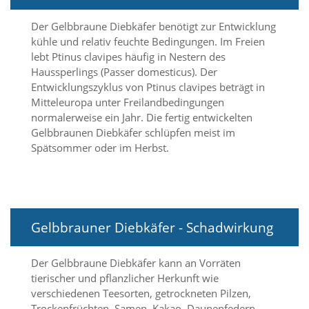
d
e
Der Gelbbraune Diebkäfer benötigt zur Entwicklung
a
kühle und relativ feuchte Bedingungen. Im Freien
k
lebt Ptinus clavipes häufig in Nestern des
t
Haussperlings (Passer domesticus). Der
i
v
Entwicklungszyklus von Ptinus clavipes beträgt in
i
Mitteleuropa unter Freilandbedingungen
e
normalerweise ein Jahr. Die fertig entwickelten
r
Gelbbraunen Diebkäfer schlüpfen meist im
t
Spätsommer oder im Herbst.
w
e
r
d
e
n
Gelbbrauner Diebkäfer - Schadwirkung
k
ö
n
Der Gelbbraune Diebkäfer kann an Vorräten
n
tierischer und pflanzlicher Herkunft wie
e
verschiedenen Teesorten, getrockneten Pilzen,
n
Trockenfrüchten, Samen, Kakao, Daunenfedern
.