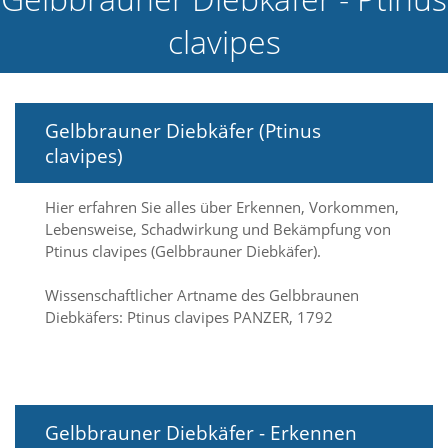
e
clavipes
l
c
h
e
C
Gelbbrauner Diebkäfer (Ptinus
o
o
clavipes)
k
i
e
Hier erfahren Sie alles über Erkennen, Vorkommen,
a
Lebensweise, Schadwirkung und Bekämpfung von
r
Ptinus clavipes (Gelbbrauner Diebkäfer).
t
S
Wissenschaftlicher Artname des Gelbbraunen
i
Diebkäfers: Ptinus clavipes PANZER, 1792
e
a
k
z
e
p
Gelbbrauner Diebkäfer - Erkennen
t