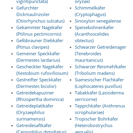
vigintipunctata)
oryzae)
e
Gefurchter
Schimmelkäfer
r
Dickmaulrüssler
(Cryptophagus)
S
(Otiorhynchus sulcatus)
Sinoxylon senegalense
t
Gekämmter Nagekäfer
Speisebohnenkäfer
a
t
(Ptilinus pectinicornis)
(Acanthoscelides
i
Gelbbrauner Diebkäfer
obtectus)
s
(Ptinus clavipes)
Schwarzer Getreidenager
t
Gemeiner Speckkäfer
(Tenebroides
i
(Dermestes lardarius)
mauritanicus)
k
Gescheckter Nagekäfer
Schwarzer Reismehlkäfer
c
o
(Xestobium rufovillosum)
(Tribolium madens)
o
Gestreifter Speckkäfer
Siamesischer Flachkäfer
k
(Dermestes bicolor)
(Lophocateres pusillus)
i
Getreidekapuziner
Tabakkäfer (Lasioderma
e
(Rhizopertha dominica)
serricorne)
s
Getreideplattkäfer
Teppichkäfer (Anthrenus
e
(Oryzaephilus
scrophulariae)
i
n
surinamensis)
Tropischer Bohrkäfer
.
Getreidesaftkäfer
(Heterobostrychus
(Carpophilus dimidiatus)
aequalis)