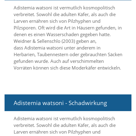
d
Adistemia watsoni ist vermutlich kosmopolitisch
e
verbreitet. Sowohl die adulten Käfer, als auch die
a
k
Larven ernähren sich von Pilzhyphen und
t
Pilzsporen. Oft wird die Art in Häusern gefunden, in
i
denen es einen Wasserschaden gegeben hatte.
v
Weidner & Sellenschlo (2003) geben an,
i
dass Adistemia watsoni unter anderem in
e
Herbarien, Taubennestern oder gebrauchten Säcken
r
t
gefunden wurde. Auch auf verschimmelten
w
Vorräten können sich diese Moderkäfer entwickeln.
e
r
d
e
n
k
Adistemia watsoni - Schadwirkung
ö
n
Adistemia watsoni ist vermutlich kosmopolitisch
n
e
verbreitet. Sowohl die adulten Käfer, als auch die
n
Larven ernähren sich von Pilzhyphen und
.