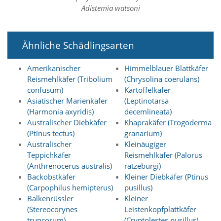
O
Adistemia watsoni
p
t
i
o
Ähnliche Schädlingsarten
n
a
Amerikanischer
Himmelblauer Blattkäfer
u
Reismehlkäfer (Tribolium
(Chrysolina coerulans)
s
confusum)
Kartoffelkäfer
g
e
Asiatischer Marienkäfer
(Leptinotarsa
w
(Harmonia axyridis)
decemlineata)
ä
Australischer Diebkäfer
Khaprakäfer (Trogoderma
h
(Ptinus tectus)
granarium)
l
Australischer
Kleinäugiger
t
Teppichkäfer
Reismehlkäfer (Palorus
i
s
(Anthrenocerus australis)
ratzeburgi)
t
Backobstkäfer
Kleiner Diebkäfer (Ptinus
.
(Carpophilus hemipterus)
pusillus)
D
Balkenrüssler
Kleiner
a
(Stereocorynes
Leistenkopfplattkäfer
s
truncorum)
(Cryptolestes pusillus)