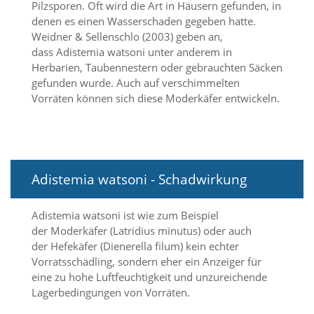
Pilzsporen. Oft wird die Art in Häusern gefunden, in
denen es einen Wasserschaden gegeben hatte.
Marketing
Weidner & Sellenschlo (2003) geben an,
dass Adistemia watsoni unter anderem in
(Anzeigen
Herbarien, Taubennestern oder gebrauchten Säcken
personalisierter
gefunden wurde. Auch auf verschimmelten
Vorräten können sich diese Moderkäfer entwickeln.
Werbung)
U
m
p
e
r
Adistemia watsoni - Schadwirkung
s
o
n
Adistemia watsoni ist wie zum Beispiel
a
der Moderkäfer (Latridius minutus) oder auch
l
der Hefekäfer (Dienerella filum) kein echter
i
Vorratsschädling, sondern eher ein Anzeiger für
s
eine zu hohe Luftfeuchtigkeit und unzureichende
i
Lagerbedingungen von Vorräten.
e
r