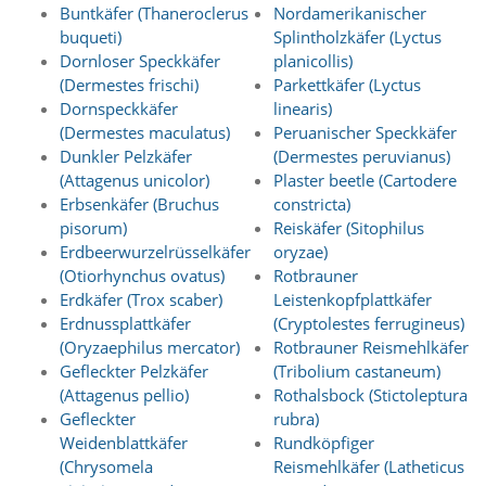
t
Buntkäfer (Thaneroclerus
Nordamerikanischer
s
buqueti)
Splintholzkäfer (Lyctus
c
Dornloser Speckkäfer
planicollis)
h
(Dermestes frischi)
Parkettkäfer (Lyctus
l
Dornspeckkäfer
linearis)
i
(Dermestes maculatus)
Peruanischer Speckkäfer
e
ß
Dunkler Pelzkäfer
(Dermestes peruvianus)
t
(Attagenus unicolor)
Plaster beetle (Cartodere
d
Erbsenkäfer (Bruchus
constricta)
i
pisorum)
Reiskäfer (Sitophilus
e
Erdbeerwurzelrüsselkäfer
oryzae)
A
(Otiorhynchus ovatus)
Rotbrauner
k
t
Erdkäfer (Trox scaber)
Leistenkopfplattkäfer
i
Erdnussplattkäfer
(Cryptolestes ferrugineus)
v
(Oryzaephilus mercator)
Rotbrauner Reismehlkäfer
i
Gefleckter Pelzkäfer
(Tribolium castaneum)
e
(Attagenus pellio)
Rothalsbock (Stictoleptura
r
Gefleckter
rubra)
u
Weidenblattkäfer
Rundköpfiger
n
g
(Chrysomela
Reismehlkäfer (Latheticus
d