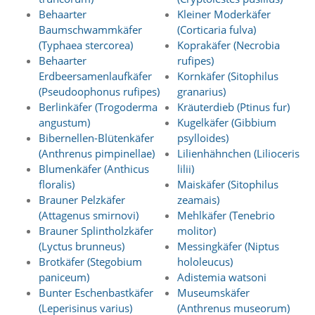
A
Behaarter
Kleiner Moderkäfer
k
t
Baumschwammkäfer
(Corticaria fulva)
i
(Typhaea stercorea)
Koprakäfer (Necrobia
v
Behaarter
rufipes)
i
Erdbeersamenlaufkäfer
Kornkäfer (Sitophilus
e
(Pseudoophonus rufipes)
granarius)
r
Berlinkäfer (Trogoderma
Kräuterdieb (Ptinus fur)
e
n
angustum)
Kugelkäfer (Gibbium
d
Bibernellen-Blütenkäfer
psylloides)
i
(Anthrenus pimpinellae)
Lilienhähnchen (Lilioceris
e
Blumenkäfer (Anthicus
lilii)
s
floralis)
Maiskäfer (Sitophilus
e
Brauner Pelzkäfer
zeamais)
r
C
(Attagenus smirnovi)
Mehlkäfer (Tenebrio
o
Brauner Splintholzkäfer
molitor)
o
(Lyctus brunneus)
Messingkäfer (Niptus
k
Brotkäfer (Stegobium
hololeucus)
i
paniceum)
Adistemia watsoni
e
Bunter Eschenbastkäfer
Museumskäfer
a
(Leperisinus varius)
(Anthrenus museorum)
r