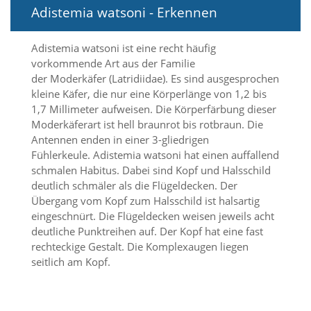
i
Adistemia watsoni - Erkennen
e
r
e
Adistemia watsoni ist eine recht häufig
n
vorkommende Art aus der Familie
w
der Moderkäfer (Latridiidae). Es sind ausgesprochen
o
kleine Käfer, die nur eine Körperlänge von 1,2 bis
l
1,7 Millimeter aufweisen. Die Körperfärbung dieser
l
e
Moderkäferart ist hell braunrot bis rotbraun. Die
n
Antennen enden in einer 3-gliedrigen
.
Fühlerkeule. Adistemia watsoni hat einen auffallend
B
schmalen Habitus. Dabei sind Kopf und Halsschild
i
deutlich schmäler als die Flügeldecken. Der
t
Übergang vom Kopf zum Halsschild ist halsartig
t
e
eingeschnürt. Die Flügeldecken weisen jeweils acht
b
deutliche Punktreihen auf. Der Kopf hat eine fast
e
rechteckige Gestalt. Die Komplexaugen liegen
a
seitlich am Kopf.
c
h
t
e