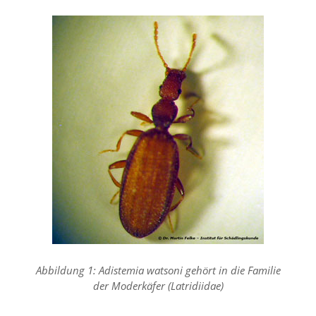
n
S
i
e
,
d
a
s
s
d
i
e
t
e
c
h
n
i
s
c
Abbildung 1: Adistemia watsoni gehört in die Familie
h
der Moderkäfer (Latridiidae)
e
r