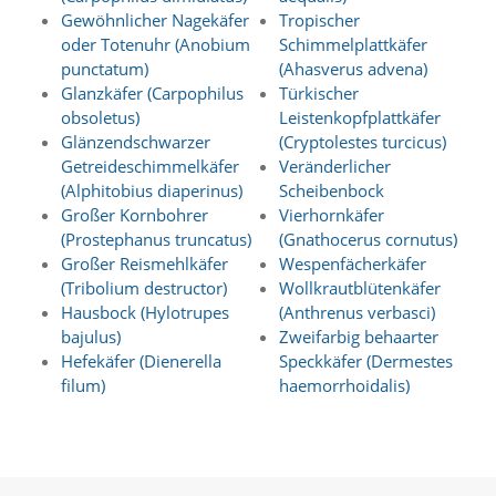
Statistik
Gewöhnlicher Nagekäfer
Tropischer
oder Totenuhr (Anobium
Schimmelplattkäfer
(Optimierung
punctatum)
(Ahasverus advena)
der
Glanzkäfer (Carpophilus
Türkischer
obsoletus)
Leistenkopfplattkäfer
Inhalte)
Glänzendschwarzer
(Cryptolestes turcicus)
W
Getreideschimmelkäfer
Veränderlicher
i
(Alphitobius diaperinus)
Scheibenbock
r
Großer Kornbohrer
Vierhornkäfer
n
u
(Prostephanus truncatus)
(Gnathocerus cornutus)
t
Großer Reismehlkäfer
Wespenfächerkäfer
z
(Tribolium destructor)
Wollkrautblütenkäfer
e
Hausbock (Hylotrupes
(Anthrenus verbasci)
n
bajulus)
Zweifarbig behaarter
f
Hefekäfer (Dienerella
Speckkäfer (Dermestes
u
filum)
haemorrhoidalis)
n
k
t
i
o
n