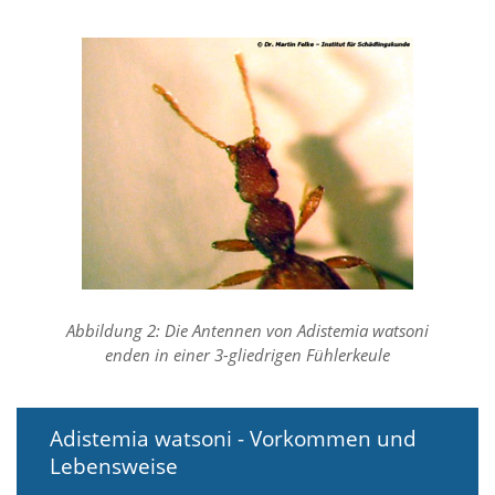
f
o
r
d
e
r
l
i
c
h
e
n
C
o
o
k
Abbildung 2: Die Antennen von Adistemia watsoni
i
enden in einer 3-gliedrigen Fühlerkeule
e
s
n
i
Adistemia watsoni - Vorkommen und
c
Lebensweise
h
t