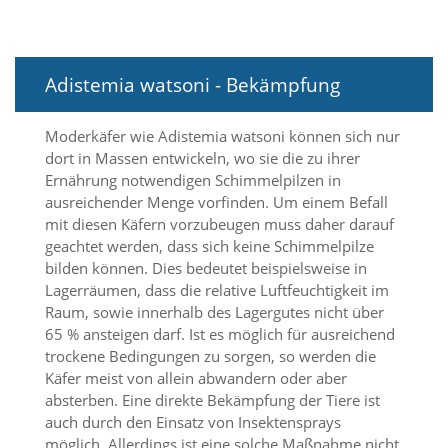
t
e
u
n
Adistemia watsoni - Bekämpfung
d
f
ü
Moderkäfer wie Adistemia watsoni können sich nur
r
dort in Massen entwickeln, wo sie die zu ihrer
S
i
Ernährung notwendigen Schimmelpilzen in
e
ausreichender Menge vorfinden. Um einem Befall
o
mit diesen Käfern vorzubeugen muss daher darauf
p
geachtet werden, dass sich keine Schimmelpilze
t
bilden können. Dies bedeutet beispielsweise in
i
Lagerräumen, dass die relative Luftfeuchtigkeit im
m
i
Raum, sowie innerhalb des Lagergutes nicht über
e
65 % ansteigen darf. Ist es möglich für ausreichend
r
trockene Bedingungen zu sorgen, so werden die
t
Käfer meist von allein abwandern oder aber
e
absterben. Eine direkte Bekämpfung der Tiere ist
I
auch durch den Einsatz von Insektensprays
n
möglich. Allerdings ist eine solche Maßnahme nicht
h