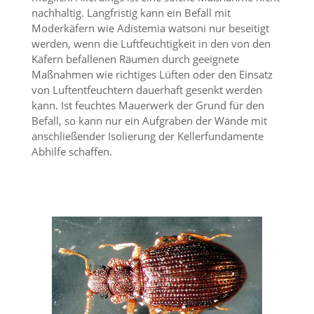
a
nachhaltig. Langfristig kann ein Befall mit
l
Moderkäfern wie Adistemia watsoni nur beseitigt
t
werden, wenn die Luftfeuchtigkeit in den von den
e
Käfern befallenen Räumen durch geeignete
s
Maßnahmen wie richtiges Lüften oder den Einsatz
i
von Luftentfeuchtern dauerhaft gesenkt werden
c
h
kann. Ist feuchtes Mauerwerk der Grund für den
t
Befall, so kann nur ein Aufgraben der Wände mit
b
anschließender Isolierung der Kellerfundamente
a
Abhilfe schaffen.
r
z
u
m
a
c
h
e
n
i
s
t