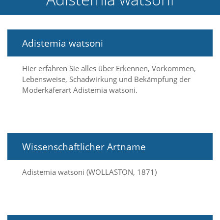
e
l
c
h
Adistemia watsoni
e
C
o
Hier erfahren Sie alles über Erkennen, Vorkommen,
o
Lebensweise, Schadwirkung und Bekämpfung der
k
Moderkäferart Adistemia watsoni.
i
e
a
r
t
S
Wissenschaftlicher Artname
i
e
a
Adistemia watsoni (WOLLASTON, 1871)
k
z
e
p
t