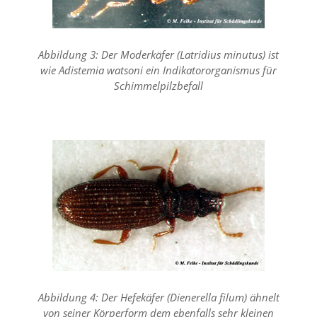
e
s
e
r
Abbildung 3: Der Moderkäfer (Latridius minutus) ist
f
wie Adistemia watsoni ein Indikatororganismus für
o
r
Schimmelpilzbefall
d
e
r
l
i
c
h
,
d
a
s
s
d
i
e
Abbildung 4: Der Hefekäfer (Dienerella filum) ähnelt
s
e
von seiner Körperform dem ebenfalls sehr kleinen