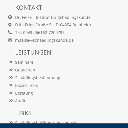
a
KONTAKT
l
e
Dr. Felke – Institut für Schädlingskunde
s
Fritz-Erler-Straße 5a, D-64354 Reinheim
,
a
Tel: 0049 (0)6162-7209797
n
m.felke@schaedlingskunde.de
o
n
LEISTUNGEN
y
m
Seminare
i
s
Gutachten
i
Schädlingsbestimmung
e
Biozid Tests
r
t
Beratung
e
Audits
s
T
LINKS
r
a
Schädlingsbekämpfung kompakt
c