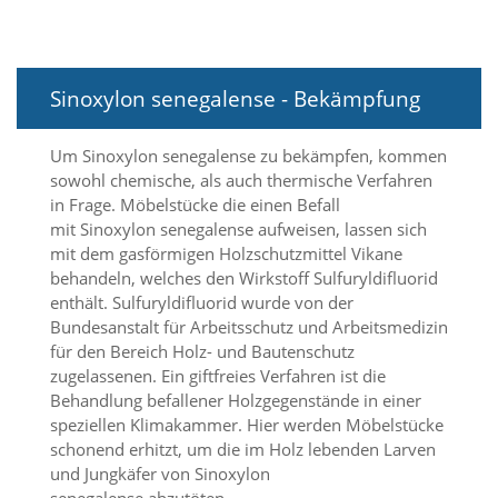
a
l
t
e
Sinoxylon senegalense - Bekämpfung
s
i
c
Um Sinoxylon senegalense zu bekämpfen, kommen
h
sowohl chemische, als auch thermische Verfahren
t
in Frage. Möbelstücke die einen Befall
b
a
mit Sinoxylon senegalense aufweisen, lassen sich
r
mit dem gasförmigen Holzschutzmittel Vikane
z
behandeln, welches den Wirkstoff Sulfuryldifluorid
u
enthält. Sulfuryldifluorid wurde von der
m
Bundesanstalt für Arbeitsschutz und Arbeitsmedizin
a
für den Bereich Holz- und Bautenschutz
c
zugelassenen. Ein giftfreies Verfahren ist die
h
e
Behandlung befallener Holzgegenstände in einer
n
speziellen Klimakammer. Hier werden Möbelstücke
i
schonend erhitzt, um die im Holz lebenden Larven
s
und Jungkäfer von Sinoxylon
t