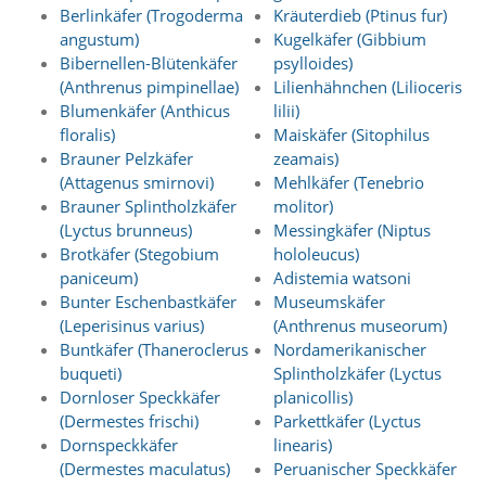
t
Berlinkäfer (Trogoderma
Kräuterdieb (Ptinus fur)
s
angustum)
Kugelkäfer (Gibbium
c
Bibernellen-Blütenkäfer
psylloides)
h
(Anthrenus pimpinellae)
Lilienhähnchen (Lilioceris
l
Blumenkäfer (Anthicus
lilii)
i
e
floralis)
Maiskäfer (Sitophilus
ß
Brauner Pelzkäfer
zeamais)
t
(Attagenus smirnovi)
Mehlkäfer (Tenebrio
d
Brauner Splintholzkäfer
molitor)
i
(Lyctus brunneus)
Messingkäfer (Niptus
e
Brotkäfer (Stegobium
hololeucus)
A
paniceum)
Adistemia watsoni
k
t
Bunter Eschenbastkäfer
Museumskäfer
i
(Leperisinus varius)
(Anthrenus museorum)
v
Buntkäfer (Thaneroclerus
Nordamerikanischer
i
buqueti)
Splintholzkäfer (Lyctus
e
Dornloser Speckkäfer
planicollis)
r
(Dermestes frischi)
Parkettkäfer (Lyctus
u
n
Dornspeckkäfer
linearis)
g
(Dermestes maculatus)
Peruanischer Speckkäfer
d