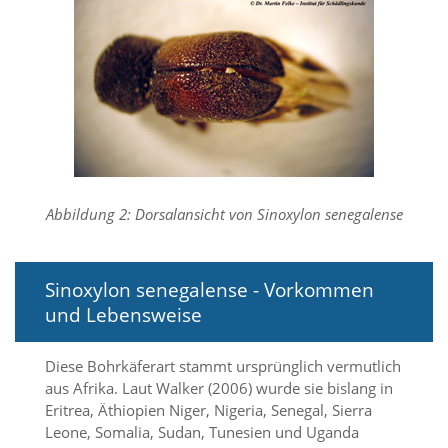
f
o
r
d
e
r
l
i
c
h
e
n
Abbildung 2: Dorsalansicht von Sinoxylon senegalense
C
o
o
Sinoxylon senegalense - Vorkommen
k
i
und Lebensweise
e
s
n
Diese Bohrkäferart stammt ursprünglich vermutlich
i
aus Afrika. Laut Walker (2006) wurde sie bislang in
c
Eritrea, Äthiopien Niger, Nigeria, Senegal, Sierra
h
Leone, Somalia, Sudan, Tunesien und Uganda
t