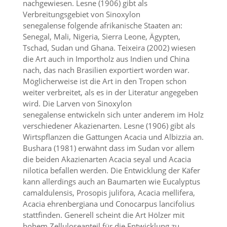
nachgewiesen. Lesne (1906) gibt als
d
Verbreitungsgebiet von Sinoxylon
e
a
senegalense folgende afrikanische Staaten an:
k
Senegal, Mali, Nigeria, Sierra Leone, Ägypten,
t
Tschad, Sudan und Ghana. Teixeira (2002) wiesen
i
die Art auch in Importholz aus Indien und China
v
nach, das nach Brasilien exportiert worden war.
i
Möglicherweise ist die Art in den Tropen schon
e
r
weiter verbreitet, als es in der Literatur angegeben
t
wird. Die Larven von Sinoxylon
w
senegalense entwickeln sich unter anderem im Holz
e
verschiedener Akazienarten. Lesne (1906) gibt als
r
Wirtspflanzen die Gattungen Acacia und Albizzia an.
d
Bushara (1981) erwähnt dass im Sudan vor allem
e
die beiden Akazienarten Acacia seyal und Acacia
n
k
nilotica befallen werden. Die Entwicklung der Käfer
ö
kann allerdings auch an Baumarten wie Eucalyptus
n
camaldulensis, Prosopis julifora, Acacia mellifera,
n
Acacia ehrenbergiana und Conocarpus lancifolius
e
stattfinden. Generell scheint die Art Hölzer mit
n
hohem Zelluloseanteil für die Entwicklung zu
.