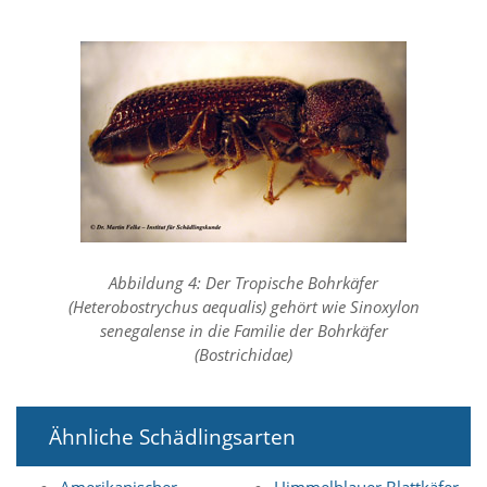
O
p
t
i
o
n
a
u
s
g
e
w
ä
h
Abbildung 4: Der Tropische Bohrkäfer
l
(Heterobostrychus aequalis) gehört wie Sinoxylon
t
senegalense in die Familie der Bohrkäfer
i
(Bostrichidae)
s
t
.
D
Ähnliche Schädlingsarten
a
s