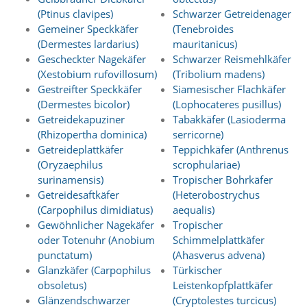
Statistik
(Ptinus clavipes)
Schwarzer Getreidenager
Gemeiner Speckkäfer
(Tenebroides
(Optimierung
(Dermestes lardarius)
mauritanicus)
der
Gescheckter Nagekäfer
Schwarzer Reismehlkäfer
(Xestobium rufovillosum)
(Tribolium madens)
Inhalte)
Gestreifter Speckkäfer
Siamesischer Flachkäfer
W
(Dermestes bicolor)
(Lophocateres pusillus)
i
Getreidekapuziner
Tabakkäfer (Lasioderma
r
(Rhizopertha dominica)
serricorne)
n
u
Getreideplattkäfer
Teppichkäfer (Anthrenus
t
(Oryzaephilus
scrophulariae)
z
surinamensis)
Tropischer Bohrkäfer
e
Getreidesaftkäfer
(Heterobostrychus
n
(Carpophilus dimidiatus)
aequalis)
f
Gewöhnlicher Nagekäfer
Tropischer
u
n
oder Totenuhr (Anobium
Schimmelplattkäfer
k
punctatum)
(Ahasverus advena)
t
Glanzkäfer (Carpophilus
Türkischer
i
obsoletus)
Leistenkopfplattkäfer
o
Glänzendschwarzer
(Cryptolestes turcicus)
n