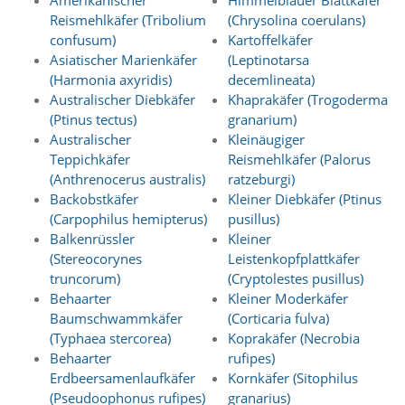
Amerikanischer
Himmelblauer Blattkäfer
A
k
Reismehlkäfer (Tribolium
(Chrysolina coerulans)
t
confusum)
Kartoffelkäfer
i
Asiatischer Marienkäfer
(Leptinotarsa
v
(Harmonia axyridis)
decemlineata)
i
Australischer Diebkäfer
Khaprakäfer (Trogoderma
e
(Ptinus tectus)
granarium)
r
e
Australischer
Kleinäugiger
n
Teppichkäfer
Reismehlkäfer (Palorus
d
(Anthrenocerus australis)
ratzeburgi)
i
Backobstkäfer
Kleiner Diebkäfer (Ptinus
e
(Carpophilus hemipterus)
pusillus)
s
Balkenrüssler
Kleiner
e
(Stereocorynes
Leistenkopfplattkäfer
r
C
truncorum)
(Cryptolestes pusillus)
o
Behaarter
Kleiner Moderkäfer
o
Baumschwammkäfer
(Corticaria fulva)
k
(Typhaea stercorea)
Koprakäfer (Necrobia
i
Behaarter
rufipes)
e
Erdbeersamenlaufkäfer
Kornkäfer (Sitophilus
a
r
(Pseudoophonus rufipes)
granarius)