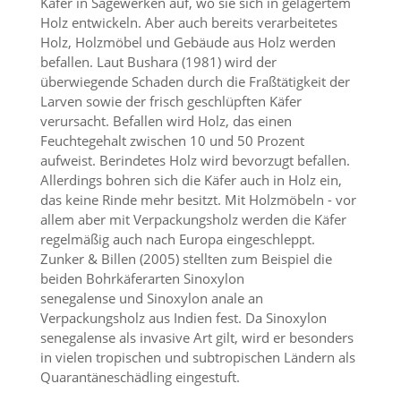
Käfer in Sägewerken auf, wo sie sich in gelagertem
t
Holz entwickeln. Aber auch bereits verarbeitetes
e
u
Holz, Holzmöbel und Gebäude aus Holz werden
n
befallen. Laut Bushara (1981) wird der
d
überwiegende Schaden durch die Fraßtätigkeit der
f
Larven sowie der frisch geschlüpften Käfer
ü
verursacht. Befallen wird Holz, das einen
r
Feuchtegehalt zwischen 10 und 50 Prozent
S
i
aufweist. Berindetes Holz wird bevorzugt befallen.
e
Allerdings bohren sich die Käfer auch in Holz ein,
o
das keine Rinde mehr besitzt. Mit Holzmöbeln - vor
p
allem aber mit Verpackungsholz werden die Käfer
t
regelmäßig auch nach Europa eingeschleppt.
i
Zunker & Billen (2005) stellten zum Beispiel die
m
beiden Bohrkäferarten Sinoxylon
i
e
senegalense und Sinoxylon anale an
r
Verpackungsholz aus Indien fest. Da Sinoxylon
t
senegalense als invasive Art gilt, wird er besonders
e
in vielen tropischen und subtropischen Ländern als
I
Quarantäneschädling eingestuft.
n
h