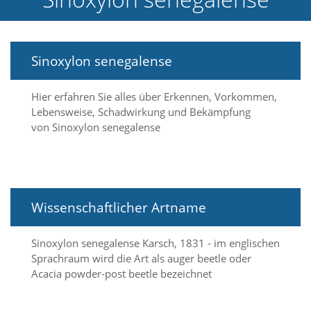
e
l
c
h
Sinoxylon senegalense
e
C
o
Hier erfahren Sie alles über Erkennen, Vorkommen,
o
Lebensweise, Schadwirkung und Bekämpfung
k
von Sinoxylon senegalense
i
e
a
r
t
S
Wissenschaftlicher Artname
i
e
a
Sinoxylon senegalense Karsch, 1831 - im englischen
k
Sprachraum wird die Art als auger beetle oder
z
Acacia powder-post beetle bezeichnet
e
p
t