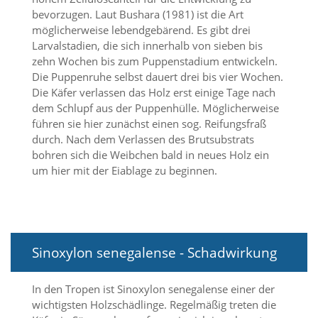
bevorzugen. Laut Bushara (1981) ist die Art
Marketing
möglicherweise lebendgebärend. Es gibt drei
Larvalstadien, die sich innerhalb von sieben bis
(Anzeigen
zehn Wochen bis zum Puppenstadium entwickeln.
Die Puppenruhe selbst dauert drei bis vier Wochen.
personalisierter
Die Käfer verlassen das Holz erst einige Tage nach
Werbung)
dem Schlupf aus der Puppenhülle. Möglicherweise
U
führen sie hier zunächst einen sog. Reifungsfraß
m
durch. Nach dem Verlassen des Brutsubstrats
p
bohren sich die Weibchen bald in neues Holz ein
e
um hier mit der Eiablage zu beginnen.
r
s
o
n
a
l
Sinoxylon senegalense - Schadwirkung
i
s
i
In den Tropen ist Sinoxylon senegalense einer der
e
wichtigsten Holzschädlinge. Regelmäßig treten die
r