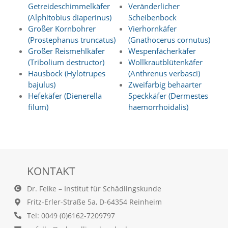
Getreideschimmelkäfer
Veränderlicher
a
l
(Alphitobius diaperinus)
Scheibenbock
e
Großer Kornbohrer
Vierhornkäfer
s
(Prostephanus truncatus)
(Gnathocerus cornutus)
,
Großer Reismehlkäfer
Wespenfächerkäfer
a
(Tribolium destructor)
Wollkrautblütenkäfer
n
Hausbock (Hylotrupes
(Anthrenus verbasci)
o
bajulus)
Zweifarbig behaarter
n
y
Hefekäfer (Dienerella
Speckkäfer (Dermestes
m
filum)
haemorrhoidalis)
i
s
i
e
r
t
KONTAKT
e
s
Dr. Felke – Institut für Schädlingskunde
T
r
Fritz-Erler-Straße 5a, D-64354 Reinheim
a
Tel: 0049 (0)6162-7209797
c