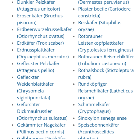
Dunkler Pelzkäfer
(Dermestes peruvianus)
e
(Attagenus unicolor)
Plaster beetle (Cartodere
r
Erbsenkäfer (Bruchus
constricta)
S
pisorum)
Reiskäfer (Sitophilus
t
a
Erdbeerwurzelrüsselkäfer
oryzae)
t
(Otiorhynchus ovatus)
Rotbrauner
i
Erdkäfer (Trox scaber)
Leistenkopfplattkäfer
s
Erdnussplattkäfer
(Cryptolestes ferrugineus)
t
(Oryzaephilus mercator)
Rotbrauner Reismehlkäfer
i
Gefleckter Pelzkäfer
(Tribolium castaneum)
k
(Attagenus pellio)
Rothalsbock (Stictoleptura
c
o
Gefleckter
rubra)
o
Weidenblattkäfer
Rundköpfiger
k
(Chrysomela
Reismehlkäfer (Latheticus
i
vigintipunctata)
oryzae)
e
Gefurchter
Schimmelkäfer
s
Dickmaulrüssler
(Cryptophagus)
e
i
(Otiorhynchus sulcatus)
Sinoxylon senegalense
n
Gekämmter Nagekäfer
Speisebohnenkäfer
.
(Ptilinus pectinicornis)
(Acanthoscelides
Gelbbrauner Diebkäfer
obtectus)