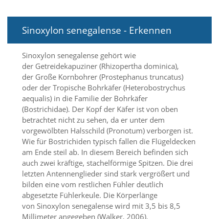
i
e
r
Sinoxylon senegalense - Erkennen
e
n
w
Sinoxylon senegalense gehört wie
o
der Getreidekapuziner (Rhizopertha dominica),
l
der Große Kornbohrer (Prostephanus truncatus)
l
e
oder der Tropische Bohrkäfer (Heterobostrychus
n
aequalis) in die Familie der Bohrkäfer
.
(Bostrichidae). Der Kopf der Käfer ist von oben
B
betrachtet nicht zu sehen, da er unter dem
i
vorgewölbten Halsschild (Pronotum) verborgen ist.
t
Wie für Bostrichiden typisch fallen die Flügeldecken
t
e
am Ende steil ab. In diesem Bereich befinden sich
b
auch zwei kräftige, stachelförmige Spitzen. Die drei
e
letzten Antennenglieder sind stark vergrößert und
a
bilden eine vom restlichen Fühler deutlich
c
abgesetzte Fühlerkeule. Die Körperlänge
h
von Sinoxylon senegalense wird mit 3,5 bis 8,5
t
e
Millimeter angegeben (Walker, 2006).