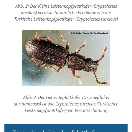
d
Abb. 2: Der Kleine Leistenkopfplattkäfer (Cryptolestes
e
pusillus) verursacht ähnliche Probleme wie der
a
Türkische Leistenkopfplattkäfer (Cryptolestes turcicus)
k
t
i
v
i
e
r
t
w
e
r
d
e
n
Abb. 3: Der Getreideplattkäfer (Oryzaephilus
k
surinamensis) ist wie Cryptolestes turcicus (Türkischer
ö
n
Leistenkopfplattkäfer) ein Vorratsschädling
n
e
n
.