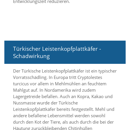
Entwicklungszeit reduzieren.
t
e
u
n
d
f
ü
r
S
Türkischer Leistenkopfplattkäfer -
i
Schadwirkung
e
o
p
Der Türkische Leistenkopfplattkäfer ist ein typischer
t
Vorratsschädling. In Europa tritt Cryptolestes
i
turcicus vor allem in Mehlmühlen an feuchtem
m
Mahlgut auf. In Nordamerika wird zudem
i
e
Lagergetreide befallen. Auch an Kopra, Kakao und
r
Nussmasse wurde der Türkische
t
Leistenkopfplattkäfer bereits festgestellt. Mehl und
e
andere befallene Lebensmittel werden sowohl
I
durch den Kot der Tiere, als auch durch die bei der
n
Häutung zurückbleibenden Chitinhüllen
h