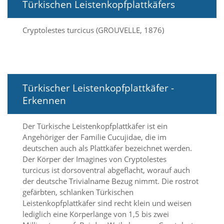
i
Türkischen Leistenkopfplattkäfers
e
r
Cryptolestes turcicus (GROUVELLE, 1876)
e
n
w
o
l
l
Türkischer Leistenkopfplattkäfer -
e
n
Erkennen
.
B
Der Türkische Leistenkopfplattkäfer ist ein
i
t
Angehöriger der Familie Cucujidae, die im
t
deutschen auch als Plattkäfer bezeichnet werden.
e
Der Körper der Imagines von Cryptolestes
b
turcicus ist dorsoventral abgeflacht, worauf auch
e
der deutsche Trivialname Bezug nimmt. Die rostrot
a
gefärbten, schlanken Türkischen
c
h
Leistenkopfplattkäfer sind recht klein und weisen
t
lediglich eine Körperlänge von 1,5 bis zwei
e