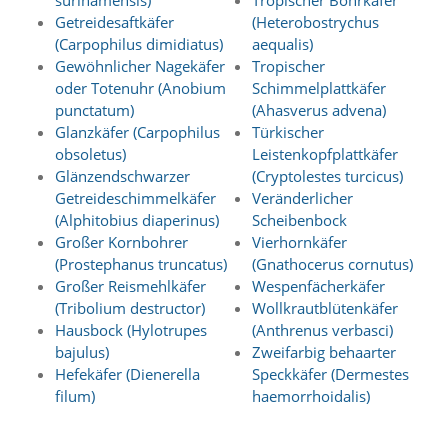
surinamensis)
Tropischer Bohrkäfer
e
Getreidesaftkäfer
(Heterobostrychus
r
(Carpophilus dimidiatus)
aequalis)
S
Gewöhnlicher Nagekäfer
Tropischer
t
oder Totenuhr (Anobium
Schimmelplattkäfer
a
punctatum)
(Ahasverus advena)
t
i
Glanzkäfer (Carpophilus
Türkischer
s
obsoletus)
Leistenkopfplattkäfer
t
Glänzendschwarzer
(Cryptolestes turcicus)
i
Getreideschimmelkäfer
Veränderlicher
k
(Alphitobius diaperinus)
Scheibenbock
c
Großer Kornbohrer
Vierhornkäfer
o
(Prostephanus truncatus)
(Gnathocerus cornutus)
o
k
Großer Reismehlkäfer
Wespenfächerkäfer
i
(Tribolium destructor)
Wollkrautblütenkäfer
e
Hausbock (Hylotrupes
(Anthrenus verbasci)
s
bajulus)
Zweifarbig behaarter
e
Hefekäfer (Dienerella
Speckkäfer (Dermestes
i
filum)
haemorrhoidalis)
n
.