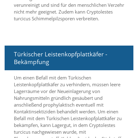
a
verunreinigt und sind für den menschlichen Verzehr
l
nicht mehr geeignet. Zudem kann Cryptolestes
t
turcicus Schimmelpilzsporen verbreiten.
e
s
i
c
h
t
Türkischer Leistenkopfplattkäfer -
b
Bekämpfung
a
r
z
Um einen Befall mit dem Türkischen
u
Leistenkopfplattkäfer zu verhindern, müssen leere
m
Lagerräume vor der Neueinlagerung von
a
Nahrungsmitteln gründlich gesäubert und
c
h
anschließend prophylaktisch eventuell mit
e
Kontaktinsektiziden behandelt werden. Um einen
n
Befall mit dem Türkischen Leistenkopfplattkäfer zu
i
bekämpfen, kann Lagergut, in dem Cryptolestes
s
turcicus nachgewiesen wurde, mit
t