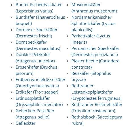
A
Bunter Eschenbastkäfer
Museumskäfer
k
(Leperisinus varius)
(Anthrenus museorum)
t
i
Buntkäfer (Thaneroclerus
Nordamerikanischer
v
buqueti)
Splintholzkäfer (Lyctus
i
Dornloser Speckkäfer
planicollis)
e
(Dermestes frischi)
Parkettkäfer (Lyctus
r
Dornspeckkäfer
linearis)
e
(Dermestes maculatus)
Peruanischer Speckkäfer
n
d
Dunkler Pelzkäfer
(Dermestes peruvianus)
i
(Attagenus unicolor)
Plaster beetle (Cartodere
e
Erbsenkäfer (Bruchus
constricta)
s
pisorum)
Reiskäfer (Sitophilus
e
Erdbeerwurzelrüsselkäfer
oryzae)
r
(Otiorhynchus ovatus)
Rotbrauner
C
Erdkäfer (Trox scaber)
Leistenkopfplattkäfer
o
o
Erdnussplattkäfer
(Cryptolestes ferrugineus)
k
(Oryzaephilus mercator)
Rotbrauner Reismehlkäfer
i
Gefleckter Pelzkäfer
(Tribolium castaneum)
e
(Attagenus pellio)
Rothalsbock (Stictoleptura
a
Gefleckter
rubra)
r