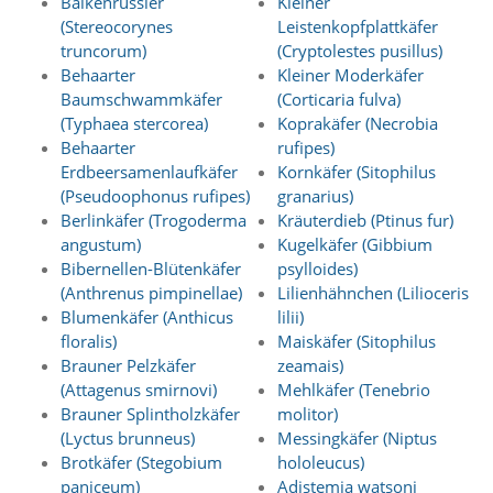
Balkenrüssler
Kleiner
O
(Stereocorynes
Leistenkopfplattkäfer
p
truncorum)
(Cryptolestes pusillus)
t
Behaarter
Kleiner Moderkäfer
i
o
Baumschwammkäfer
(Corticaria fulva)
n
(Typhaea stercorea)
Koprakäfer (Necrobia
a
Behaarter
rufipes)
u
Erdbeersamenlaufkäfer
Kornkäfer (Sitophilus
s
(Pseudoophonus rufipes)
granarius)
g
Berlinkäfer (Trogoderma
Kräuterdieb (Ptinus fur)
e
w
angustum)
Kugelkäfer (Gibbium
ä
Bibernellen-Blütenkäfer
psylloides)
h
(Anthrenus pimpinellae)
Lilienhähnchen (Lilioceris
l
Blumenkäfer (Anthicus
lilii)
t
floralis)
Maiskäfer (Sitophilus
i
Brauner Pelzkäfer
zeamais)
s
(Attagenus smirnovi)
Mehlkäfer (Tenebrio
t
.
Brauner Splintholzkäfer
molitor)
D
(Lyctus brunneus)
Messingkäfer (Niptus
a
Brotkäfer (Stegobium
hololeucus)
s
paniceum)
Adistemia watsoni