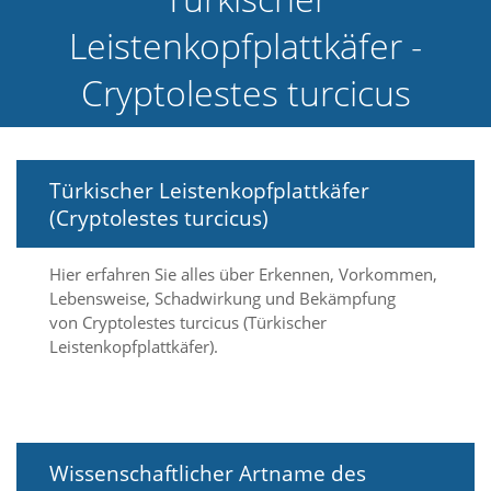
e
Leistenkopfplattkäfer -
l
c
Cryptolestes turcicus
h
e
C
o
o
k
Türkischer Leistenkopfplattkäfer
i
(Cryptolestes turcicus)
e
a
r
Hier erfahren Sie alles über Erkennen, Vorkommen,
t
Lebensweise, Schadwirkung und Bekämpfung
S
von Cryptolestes turcicus (Türkischer
i
Leistenkopfplattkäfer).
e
a
k
z
e
p
Wissenschaftlicher Artname des
t