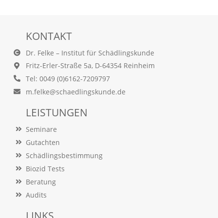
Statistik
(Optimierung
KONTAKT
der
Dr. Felke – Institut für Schädlingskunde
Inhalte)
Fritz-Erler-Straße 5a, D-64354 Reinheim
W
i
Tel: 0049 (0)6162-7209797
r
m.felke@schaedlingskunde.de
n
u
LEISTUNGEN
t
z
Seminare
e
n
Gutachten
f
Schädlingsbestimmung
u
Biozid Tests
n
k
Beratung
t
Audits
i
o
LINKS
n