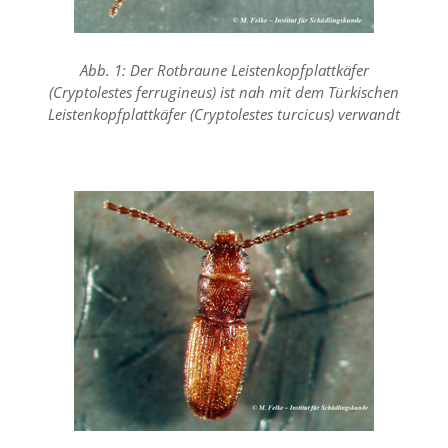
f
o
r
d
Abb. 1: Der Rotbraune Leistenkopfplattkäfer
e
(Cryptolestes ferrugineus) ist nah mit dem Türkischen
r
Leistenkopfplattkäfer (Cryptolestes turcicus) verwandt
l
i
c
h
e
n
C
o
o
k
i
e
s
n
i
c
h
t