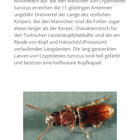
Millimetern auf. Bei den Weibchen von Cryptolestes
n
turcicus erreichen die 11-gliedrigen Antennen
S
ungefähr Dreiviertel der Länge des restlichen
i
Körpers. Bei den Männchen sind die Fühler sogar
e
,
etwas länger als der Körper. Charakteristisch für
d
den Türkischen Leistenkopfplattkäfer sind die am
a
Rande von Kopf und Halsschild (Pronotum)
s
verlaufenden Längsleisten. Die lang gestreckten
s
Larven von Cryptolestes turcicus sind hell gefärbt
d
und besitzen eine hellbraune Kopfkapsel.
i
e
t
e
c
h
n
i
s
c
h
e
r