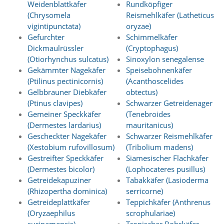
Weidenblattkäfer
Rundköpfiger
t
s
(Chrysomela
Reismehlkäfer (Latheticus
c
vigintipunctata)
oryzae)
h
Gefurchter
Schimmelkäfer
l
Dickmaulrüssler
(Cryptophagus)
i
(Otiorhynchus sulcatus)
Sinoxylon senegalense
e
Gekämmter Nagekäfer
Speisebohnenkäfer
ß
t
(Ptilinus pectinicornis)
(Acanthoscelides
d
Gelbbrauner Diebkäfer
obtectus)
i
(Ptinus clavipes)
Schwarzer Getreidenager
e
Gemeiner Speckkäfer
(Tenebroides
A
(Dermestes lardarius)
mauritanicus)
k
Gescheckter Nagekäfer
Schwarzer Reismehlkäfer
t
(Xestobium rufovillosum)
(Tribolium madens)
i
v
Gestreifter Speckkäfer
Siamesischer Flachkäfer
i
(Dermestes bicolor)
(Lophocateres pusillus)
e
Getreidekapuziner
Tabakkäfer (Lasioderma
r
(Rhizopertha dominica)
serricorne)
u
Getreideplattkäfer
Teppichkäfer (Anthrenus
n
(Oryzaephilus
scrophulariae)
g
d