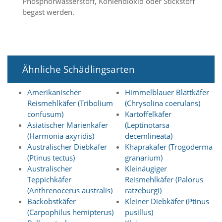
Phosphorwasserstoff, Kohlendioxid oder Stickstoff
e
s
begast werden.
e
r
f
o
r
Ähnliche Schädlingsarten
d
e
r
Amerikanischer
Himmelblauer Blattkäfer
l
Reismehlkäfer (Tribolium
(Chrysolina coerulans)
i
confusum)
Kartoffelkäfer
c
h
Asiatischer Marienkäfer
(Leptinotarsa
,
(Harmonia axyridis)
decemlineata)
d
Australischer Diebkäfer
Khaprakäfer (Trogoderma
a
(Ptinus tectus)
granarium)
s
Australischer
Kleinäugiger
s
Teppichkäfer
Reismehlkäfer (Palorus
d
(Anthrenocerus australis)
ratzeburgi)
i
e
Backobstkäfer
Kleiner Diebkäfer (Ptinus
s
(Carpophilus hemipterus)
pusillus)
e