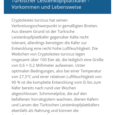
Türkischer Leistenkopfplattkäfer -
Vorkommen und Lebensweise
Marketing
(Anzeigen
Cryptolestes turcicus hat seinen
Verbreitungsschwerpunkt in gemäßigten Breiten.
personalisierter
Aus diesem Grund ist der Türkische
Werbung)
Leistenkopfplattkäfer gegenüber Kälte recht
tolerant, allerdings benötigen die Käfer zur
U
Entwicklung eine recht hohe Luftfeuchtigkeit. Die
m
p
Weibchen von Cryptolestes turcicus legen
e
insgesamt über 100 Eier ab, die lediglich eine Größe
r
von 0,6 × 0,2 Millimeter aufweisen. Unter
s
optimalen Bedingungen, also bei einer Temperatur
o
von 27,5°C und einer relativen Luftfeuchtigkeit von
n
90 % ist die komplette Entwicklung vom Ei bis zum
a
l
Käfer bereits nach rund vier Wochen
i
abgeschlossen. Schimmelpilze, die auf den
s
befallenen Vorratsgütern wachsen, dienen Käfern
i
und Larven des Türkischen Leistenkopfplattkäfers
e
ebenfalls als Nahrung und können die
r