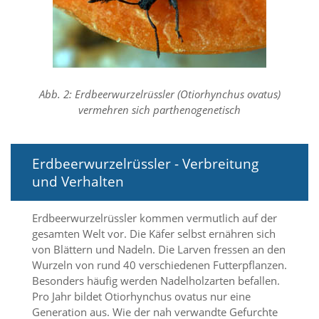
f
o
r
d
e
r
l
Abb. 2: Erdbeerwurzelrüssler (Otiorhynchus ovatus)
i
vermehren sich parthenogenetisch
c
h
e
n
Erdbeerwurzelrüssler - Verbreitung
C
o
und Verhalten
o
k
Erdbeerwurzelrüssler kommen vermutlich auf der
i
e
gesamten Welt vor. Die Käfer selbst ernähren sich
s
von Blättern und Nadeln. Die Larven fressen an den
n
Wurzeln von rund 40 verschiedenen Futterpflanzen.
i
Besonders häufig werden Nadelholzarten befallen.
c
Pro Jahr bildet Otiorhynchus ovatus nur eine
h
Generation aus. Wie der nah verwandte Gefurchte
t