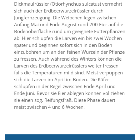
d
Dickmaulrüssler (Otiorhynchus sulcatus) vermehrt
e
sich auch der Erdbeerwurzelrüssler durch
a
Jungfernzeugung. Die Weibchen legen zwischen
k
Anfang Mai und Ende August rund 200 Eier auf die
t
Bodenoberfläche rund um geeignete Futterpflanzen
i
ab. Hier schlüpfen die Larven ein bis zwei Wochen
v
i
später und beginnen sofort sich in den Boden
e
einzubohren um an den feinen Wurzeln der Pflanze
r
zu fressen. Auch während des Winters können die
t
Larven des Erdbeerwurzelrüsslers weiter fressen
w
falls die Temperaturen mild sind. Meist verpuppen
e
sich die Larven im April im Boden. Die Käfer
r
schlüpfen in der Regel zwischen Ende April und
d
e
Ende Juni. Bevor sie Eier ablegen können vollziehen
n
sie einen sog. Reifungsfraß. Diese Phase dauert
k
meist zwischen 4 und 6 Wochen.
ö
n
n
e
n
.