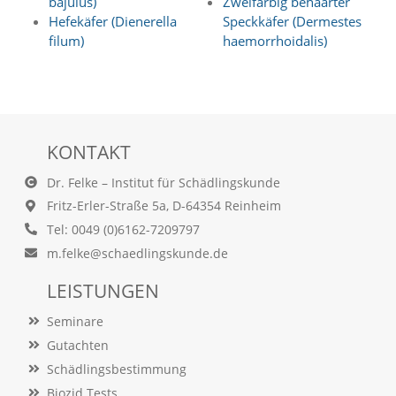
bajulus)
Zweifarbig behaarter
a
Hefekäfer (Dienerella
Speckkäfer (Dermestes
l
filum)
haemorrhoidalis)
e
s
,
a
n
o
n
KONTAKT
y
m
Dr. Felke – Institut für Schädlingskunde
i
Fritz-Erler-Straße 5a, D-64354 Reinheim
s
Tel: 0049 (0)6162-7209797
i
e
m.felke@schaedlingskunde.de
r
t
LEISTUNGEN
e
s
Seminare
T
Gutachten
r
a
Schädlingsbestimmung
c
Biozid Tests