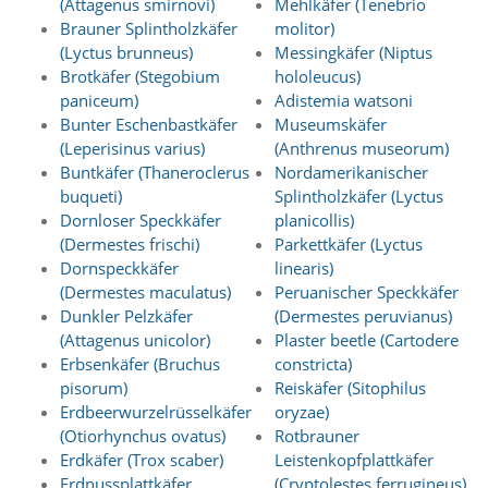
(Attagenus smirnovi)
Mehlkäfer (Tenebrio
t
Brauner Splintholzkäfer
molitor)
s
c
(Lyctus brunneus)
Messingkäfer (Niptus
h
Brotkäfer (Stegobium
hololeucus)
l
paniceum)
Adistemia watsoni
i
Bunter Eschenbastkäfer
Museumskäfer
e
(Leperisinus varius)
(Anthrenus museorum)
ß
Buntkäfer (Thaneroclerus
Nordamerikanischer
t
buqueti)
Splintholzkäfer (Lyctus
d
i
Dornloser Speckkäfer
planicollis)
e
(Dermestes frischi)
Parkettkäfer (Lyctus
A
Dornspeckkäfer
linearis)
k
(Dermestes maculatus)
Peruanischer Speckkäfer
t
Dunkler Pelzkäfer
(Dermestes peruvianus)
i
(Attagenus unicolor)
Plaster beetle (Cartodere
v
i
Erbsenkäfer (Bruchus
constricta)
e
pisorum)
Reiskäfer (Sitophilus
r
Erdbeerwurzelrüsselkäfer
oryzae)
u
(Otiorhynchus ovatus)
Rotbrauner
n
Erdkäfer (Trox scaber)
Leistenkopfplattkäfer
g
Erdnussplattkäfer
(Cryptolestes ferrugineus)
d