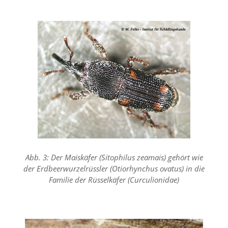
a
l
t
e
s
i
c
h
t
b
a
r
z
u
m
a
Abb. 3: Der Maiskäfer (Sitophilus zeamais) gehört wie
c
der Erdbeerwurzelrüssler (Otiorhynchus ovatus) in die
h
Familie der Rüsselkäfer (Curculionidae)
e
n
i
s
t