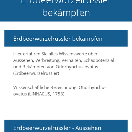
e
bekämpfen
l
c
h
e
C
Erdbeerwurzelrüssler bekämpfen
o
o
k
Hier erfahren Sie alles Wissenswerte über
i
Aussehen, Verbreitung, Verhalten, Schadpotenzial
e
a
und Bekämpfen von Otiorhynchus ovatus
r
(Erdbeerwurzelrüssler)
t
S
Wissenschaftliche Bezeichnung: Otiorhynchus
i
ovatus (LINNAEUS, 1758)
e
a
k
z
e
p
Erdbeerwurzelrüssler - Aussehen
t