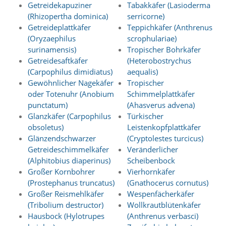
Statistik
Getreidekapuziner
Tabakkäfer (Lasioderma
(Rhizopertha dominica)
serricorne)
(Optimierung
Getreideplattkäfer
Teppichkäfer (Anthrenus
(Oryzaephilus
scrophulariae)
der
surinamensis)
Tropischer Bohrkäfer
Inhalte)
Getreidesaftkäfer
(Heterobostrychus
W
(Carpophilus dimidiatus)
aequalis)
i
Gewöhnlicher Nagekäfer
Tropischer
r
oder Totenuhr (Anobium
Schimmelplattkäfer
n
punctatum)
(Ahasverus advena)
u
Glanzkäfer (Carpophilus
Türkischer
t
obsoletus)
Leistenkopfplattkäfer
z
e
Glänzendschwarzer
(Cryptolestes turcicus)
n
Getreideschimmelkäfer
Veränderlicher
f
(Alphitobius diaperinus)
Scheibenbock
u
Großer Kornbohrer
Vierhornkäfer
n
(Prostephanus truncatus)
(Gnathocerus cornutus)
k
Großer Reismehlkäfer
Wespenfächerkäfer
t
i
(Tribolium destructor)
Wollkrautblütenkäfer
o
Hausbock (Hylotrupes
(Anthrenus verbasci)
n