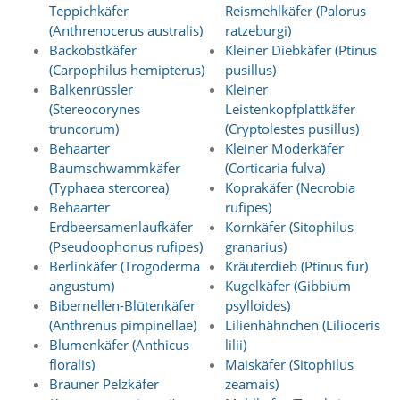
A
Teppichkäfer
Reismehlkäfer (Palorus
k
(Anthrenocerus australis)
ratzeburgi)
t
Backobstkäfer
Kleiner Diebkäfer (Ptinus
i
v
(Carpophilus hemipterus)
pusillus)
i
Balkenrüssler
Kleiner
e
(Stereocorynes
Leistenkopfplattkäfer
r
truncorum)
(Cryptolestes pusillus)
e
Behaarter
Kleiner Moderkäfer
n
Baumschwammkäfer
(Corticaria fulva)
d
(Typhaea stercorea)
Koprakäfer (Necrobia
i
e
Behaarter
rufipes)
s
Erdbeersamenlaufkäfer
Kornkäfer (Sitophilus
e
(Pseudoophonus rufipes)
granarius)
r
Berlinkäfer (Trogoderma
Kräuterdieb (Ptinus fur)
C
angustum)
Kugelkäfer (Gibbium
o
Bibernellen-Blütenkäfer
psylloides)
o
k
(Anthrenus pimpinellae)
Lilienhähnchen (Lilioceris
i
Blumenkäfer (Anthicus
lilii)
e
floralis)
Maiskäfer (Sitophilus
a
Brauner Pelzkäfer
zeamais)
r