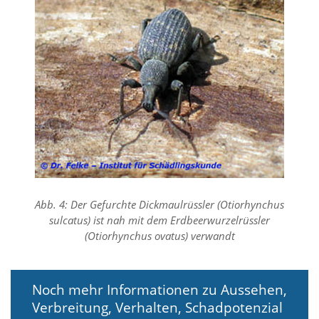
e
s
e
r
f
o
r
d
e
r
l
i
c
h
,
Abb. 4: Der Gefurchte Dickmaulrüssler (Otiorhynchus
d
a
sulcatus) ist nah mit dem Erdbeerwurzelrüssler
s
(Otiorhynchus ovatus) verwandt
s
d
i
e
Noch mehr Informationen zu Aussehen,
s
Verbreitung, Verhalten, Schadpotenzial
e