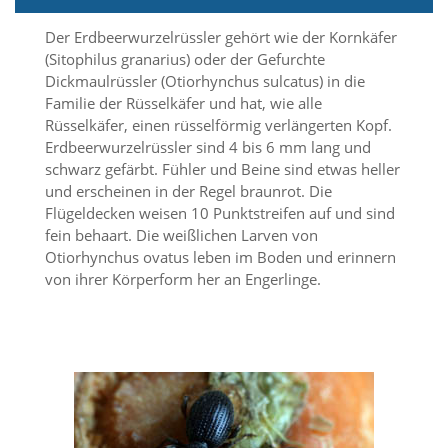
i
e
Der Erdbeerwurzelrüssler gehört wie der Kornkäfer
r
(Sitophilus granarius) oder der Gefurchte
e
Dickmaulrüssler (Otiorhynchus sulcatus) in die
n
w
Familie der Rüsselkäfer und hat, wie alle
o
Rüsselkäfer, einen rüsselförmig verlängerten Kopf.
l
Erdbeerwurzelrüssler sind 4 bis 6 mm lang und
l
schwarz gefärbt. Fühler und Beine sind etwas heller
e
und erscheinen in der Regel braunrot. Die
n
Flügeldecken weisen 10 Punktstreifen auf und sind
.
B
fein behaart. Die weißlichen Larven von
i
Otiorhynchus ovatus leben im Boden und erinnern
t
von ihrer Körperform her an Engerlinge.
t
e
b
e
a
c
h
t
e