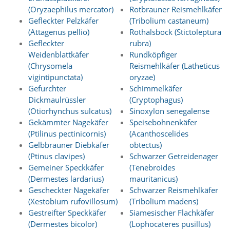
e
(Oryzaephilus mercator)
Rotbrauner Reismehlkäfer
r
Gefleckter Pelzkäfer
(Tribolium castaneum)
S
(Attagenus pellio)
Rothalsbock (Stictoleptura
t
Gefleckter
rubra)
a
Weidenblattkäfer
Rundköpfiger
t
(Chrysomela
Reismehlkäfer (Latheticus
i
vigintipunctata)
oryzae)
s
t
Gefurchter
Schimmelkäfer
i
Dickmaulrüssler
(Cryptophagus)
k
(Otiorhynchus sulcatus)
Sinoxylon senegalense
c
Gekämmter Nagekäfer
Speisebohnenkäfer
o
(Ptilinus pectinicornis)
(Acanthoscelides
o
Gelbbrauner Diebkäfer
obtectus)
k
i
(Ptinus clavipes)
Schwarzer Getreidenager
e
Gemeiner Speckkäfer
(Tenebroides
s
(Dermestes lardarius)
mauritanicus)
e
Gescheckter Nagekäfer
Schwarzer Reismehlkäfer
i
(Xestobium rufovillosum)
(Tribolium madens)
n
Gestreifter Speckkäfer
Siamesischer Flachkäfer
.
(Dermestes bicolor)
(Lophocateres pusillus)