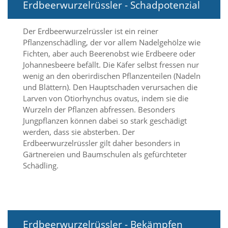
Erdbeerwurzelrüssler - Schadpotenzial
Marketing
Der Erdbeerwurzelrüssler ist ein reiner
(Anzeigen
Pflanzenschädling, der vor allem Nadelgehölze wie
Fichten, aber auch Beerenobst wie Erdbeere oder
personalisierter
Johannesbeere befällt. Die Käfer selbst fressen nur
Werbung)
wenig an den oberirdischen Pflanzenteilen (Nadeln
U
und Blättern). Den Hauptschaden verursachen die
m
Larven von Otiorhynchus ovatus, indem sie die
p
Wurzeln der Pflanzen abfressen. Besonders
e
Jungpflanzen können dabei so stark geschädigt
r
werden, dass sie absterben. Der
s
Erdbeerwurzelrüssler gilt daher besonders in
o
Gärtnereien und Baumschulen als gefürchteter
n
a
Schädling.
l
i
s
i
e
r
Erdbeerwurzelrüssler - Bekämpfen