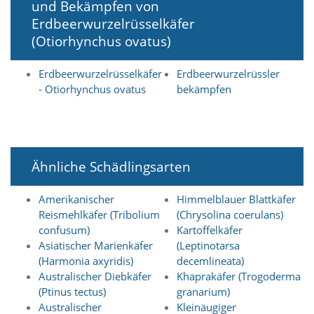
und Bekämpfen von
O
Erdbeerwurzelrüsselkäfer
p
t
(Otiorhynchus ovatus)
i
o
Erdbeerwurzelrüsselkäfer
Erdbeerwurzelrüssler
n
a
- Otiorhynchus ovatus
bekämpfen
u
s
g
e
w
Ähnliche Schädlingsarten
ä
h
l
Amerikanischer
Himmelblauer Blattkäfer
t
Reismehlkäfer (Tribolium
(Chrysolina coerulans)
i
confusum)
Kartoffelkäfer
s
Asiatischer Marienkäfer
(Leptinotarsa
t
(Harmonia axyridis)
decemlineata)
.
D
Australischer Diebkäfer
Khaprakäfer (Trogoderma
a
(Ptinus tectus)
granarium)
s
Australischer
Kleinäugiger