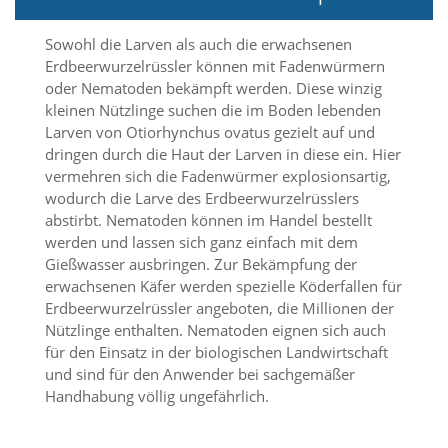
t
e
Sowohl die Larven als auch die erwachsenen
u
n
Erdbeerwurzelrüssler können mit Fadenwürmern
d
oder Nematoden bekämpft werden. Diese winzig
f
kleinen Nützlinge suchen die im Boden lebenden
ü
Larven von Otiorhynchus ovatus gezielt auf und
r
dringen durch die Haut der Larven in diese ein. Hier
S
vermehren sich die Fadenwürmer explosionsartig,
i
e
wodurch die Larve des Erdbeerwurzelrüsslers
o
abstirbt. Nematoden können im Handel bestellt
p
werden und lassen sich ganz einfach mit dem
t
Gießwasser ausbringen. Zur Bekämpfung der
i
erwachsenen Käfer werden spezielle Köderfallen für
m
Erdbeerwurzelrüssler angeboten, die Millionen der
i
Nützlinge enthalten. Nematoden eignen sich auch
e
r
für den Einsatz in der biologischen Landwirtschaft
t
und sind für den Anwender bei sachgemäßer
e
Handhabung völlig ungefährlich.
I
n
h