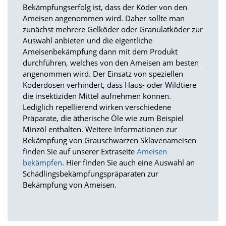
e
Bekämpfungserfolg ist, dass der Köder von den
s
Ameisen angenommen wird. Daher sollte man
e
zunächst mehrere Gelköder oder Granulatköder zur
r
Auswahl anbieten und die eigentliche
f
o
Ameisenbekämpfung dann mit dem Produkt
r
durchführen, welches von den Ameisen am besten
d
angenommen wird. Der Einsatz von speziellen
e
Köderdosen verhindert, dass Haus- oder Wildtiere
r
die insektiziden Mittel aufnehmen können.
l
Lediglich repellierend wirken verschiedene
i
c
Präparate, die ätherische Öle wie zum Beispiel
h
Minzöl enthalten. Weitere Informationen zur
,
Bekämpfung von Grauschwarzen Sklavenameisen
d
finden Sie auf unserer Extraseite
Ameisen
a
bekämpfen
. Hier finden Sie auch eine Auswahl an
s
Schädlingsbekämpfungspräparaten zur
s
d
Bekämpfung von Ameisen.
i
e
s
e