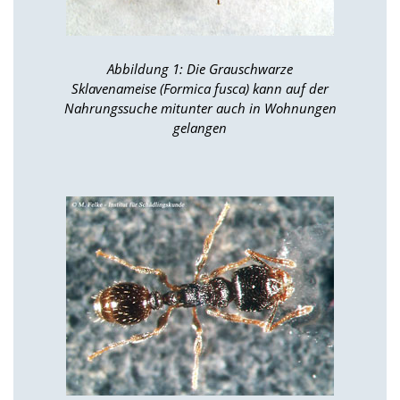
n
S
i
e
Abbildung 1: Die Grauschwarze
,
Sklavenameise (Formica fusca) kann auf der
d
Nahrungssuche mitunter auch in Wohnungen
a
gelangen
s
s
d
i
e
t
e
c
h
n
i
s
c
h
e
r