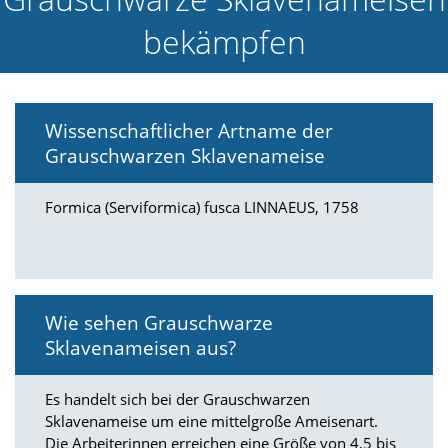
e
bekämpfen
l
c
h
e
C
Wissenschaftlicher Artname der
o
o
Grauschwarzen Sklavenameise
k
i
e
Formica (Serviformica) fusca LINNAEUS, 1758
a
r
t
S
i
Wie sehen Grauschwarze
e
a
Sklavenameisen aus?
k
z
e
Es handelt sich bei der Grauschwarzen
p
Sklavenameise um eine mittelgroße Ameisenart.
t
Die Arbeiterinnen erreichen eine Größe von 4,5 bis