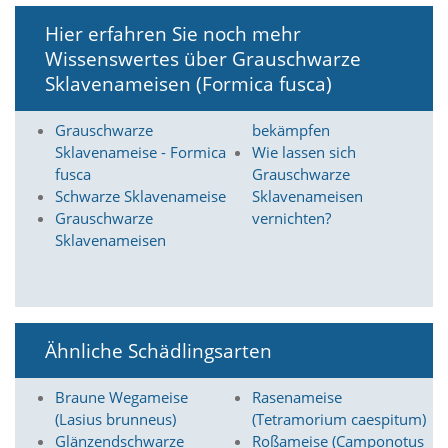
O
Hier erfahren Sie noch mehr
p
t
Wissenswertes über Grauschwarze
i
Sklavenameisen (Formica fusca)
o
n
a
Grauschwarze
bekämpfen
u
Sklavenameise - Formica
Wie lassen sich
s
fusca
Grauschwarze
g
Schwarze Sklavenameise
Sklavenameisen
e
Grauschwarze
vernichten?
w
Sklavenameisen
ä
h
l
t
i
s
Ähnliche Schädlingsarten
t
.
D
Braune Wegameise
Rasenameise
a
(Lasius brunneus)
(Tetramorium caespitum)
s
Glänzendschwarze
Roßameise (Camponotus