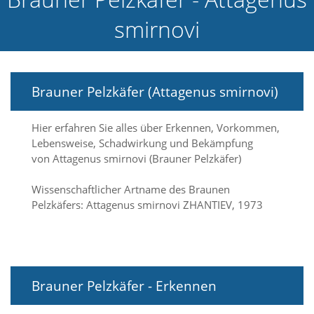
e
smirnovi
l
c
h
e
C
Brauner Pelzkäfer (Attagenus smirnovi)
o
o
k
Hier erfahren Sie alles über Erkennen, Vorkommen,
i
Lebensweise, Schadwirkung und Bekämpfung
e
a
von Attagenus smirnovi (Brauner Pelzkäfer)
r
t
Wissenschaftlicher Artname des Braunen
S
Pelzkäfers: Attagenus smirnovi ZHANTIEV, 1973
i
e
a
k
z
e
Brauner Pelzkäfer - Erkennen
p
t