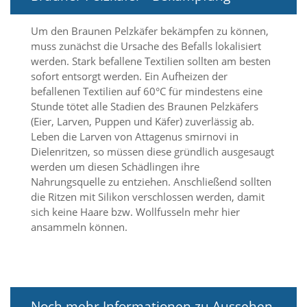
a
l
Um den Braunen Pelzkäfer bekämpfen zu können,
t
muss zunächst die Ursache des Befalls lokalisiert
e
werden. Stark befallene Textilien sollten am besten
s
i
sofort entsorgt werden. Ein Aufheizen der
c
befallenen Textilien auf 60°C für mindestens eine
h
Stunde tötet alle Stadien des Braunen Pelzkäfers
t
(Eier, Larven, Puppen und Käfer) zuverlässig ab.
b
Leben die Larven von Attagenus smirnovi in
a
Dielenritzen, so müssen diese gründlich ausgesaugt
r
werden um diesen Schädlingen ihre
z
u
Nahrungsquelle zu entziehen. Anschließend sollten
m
die Ritzen mit Silikon verschlossen werden, damit
a
sich keine Haare bzw. Wollfusseln mehr hier
c
ansammeln können.
h
e
n
i
s
t
Noch mehr Informationen zu Aussehen,