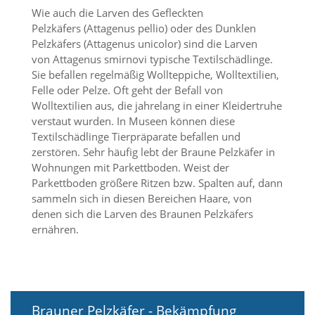
t
Wie auch die Larven des Gefleckten
e
Pelzkäfers (Attagenus pellio) oder des Dunklen
u
Pelzkäfers (Attagenus unicolor) sind die Larven
n
d
von Attagenus smirnovi typische Textilschädlinge.
f
Sie befallen regelmäßig Wollteppiche, Wolltextilien,
ü
Felle oder Pelze. Oft geht der Befall von
r
Wolltextilien aus, die jahrelang in einer Kleidertruhe
S
verstaut wurden. In Museen können diese
i
Textilschädlinge Tierpräparate befallen und
e
zerstören. Sehr häufig lebt der Braune Pelzkäfer in
o
p
Wohnungen mit Parkettboden. Weist der
t
Parkettboden größere Ritzen bzw. Spalten auf, dann
i
sammeln sich in diesen Bereichen Haare, von
m
denen sich die Larven des Braunen Pelzkäfers
i
ernähren.
e
r
t
e
I
n
Brauner Pelzkäfer - Bekämpfung
h