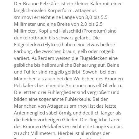
i
Der Braune Pelzkäfer ist ein kleiner Käfer mit einer
e
länglich-ovalen Körperform. Attagenus
r
smirnovi erreicht eine Länge von 3,0 bis 5,5
e
Millimeter und eine Breite von 2,0 bis 2,5
n
Millimeter. Kopf und Halsschild (Pronotum) sind
w
o
dunkelrotbraun bis schwarz gefärbt. Die
l
Flügeldecken (Elytren) haben eine etwas hellere
l
Färbung, die zwischen braun, gelb oder rotgelb
e
variiert. Außerdem weisen die Flügeldecken eine
n
gelbliche bis hellbräunliche Behaarung auf. Beine
.
und Fühler sind rotgelb gefärbt. Sowohl bei den
B
i
Männchen als auch bei den Weibchen des Braunen
t
Pelzkäfers bestehen die Antennen aus elf Gliedern.
t
Die letzten drei Fühlerglieder sind vergrößert und
e
bilden eine sogenannte Fühlerkeule. Bei den
b
Männchen von Attagenus smirnovi ist das letzte
e
Antennenglied säbelförmig und deutlich länger als
a
die beiden vorherigen Glieder. Die längliche Larve
c
h
des Braunen Pelzkäfers erreicht eine Länge von bis
t
zu acht Millimetern. Hierbei ist allerdings der
e