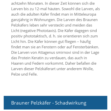
achtzehn Monaten. In dieser Zeit können sich die
Larven bis zu 12-mal häuten. Sowohl die Larven, als
Marketing
auch die adulten Käfer findet man in Mitteleuropa
(Anzeigen
ganzjährig in Wohnungen. Die Larven des Braunen
Pelzkäfers leben sehr versteckt und meiden das
personalisierter
Licht (negative Phototaxis). Die Käfer dagegen sind
Werbung)
positiv phototaktisch, d. h. sie orientieren sich zum
Licht hin. Die Käfer können gut fliegen – häufig
U
findet man sie an Fenstern oder auf Fensterbänken.
m
p
Die Larven von Attagenus smirnovi sind in der Lage
e
das Protein Keratin zu verdauen, das auch in
r
Haaren und Federn vorkommt. Daher befallen die
s
Larven dieser Pelzkäferart unter anderem Wolle,
o
Pelze und Felle.
n
a
l
i
s
i
Brauner Pelzkäfer - Schadwirkung
e
r