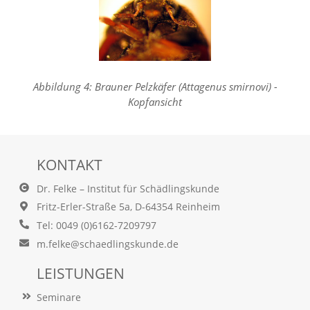
a
l
e
s
,
a
Abbildung 4: Brauner Pelzkäfer (Attagenus smirnovi) -
n
Kopfansicht
o
n
y
m
i
KONTAKT
s
i
Dr. Felke – Institut für Schädlingskunde
e
Fritz-Erler-Straße 5a, D-64354 Reinheim
r
t
Tel: 0049 (0)6162-7209797
e
m.felke@schaedlingskunde.de
s
T
LEISTUNGEN
r
a
Seminare
c