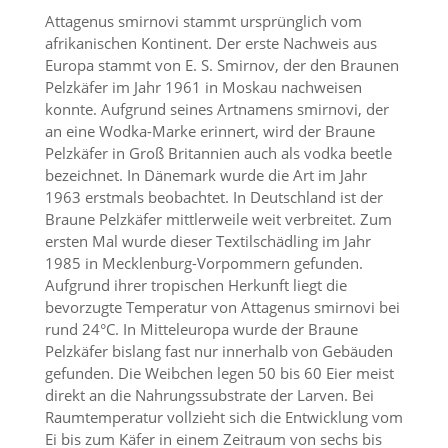
d
Attagenus smirnovi stammt ursprünglich vom
e
afrikanischen Kontinent. Der erste Nachweis aus
a
Europa stammt von E. S. Smirnov, der den Braunen
k
t
Pelzkäfer im Jahr 1961 in Moskau nachweisen
i
konnte. Aufgrund seines Artnamens smirnovi, der
v
an eine Wodka-Marke erinnert, wird der Braune
i
Pelzkäfer in Groß Britannien auch als vodka beetle
e
bezeichnet. In Dänemark wurde die Art im Jahr
r
1963 erstmals beobachtet. In Deutschland ist der
t
Braune Pelzkäfer mittlerweile weit verbreitet. Zum
w
e
ersten Mal wurde dieser Textilschädling im Jahr
r
1985 in Mecklenburg-Vorpommern gefunden.
d
Aufgrund ihrer tropischen Herkunft liegt die
e
bevorzugte Temperatur von Attagenus smirnovi bei
n
rund 24°C. In Mitteleuropa wurde der Braune
k
Pelzkäfer bislang fast nur innerhalb von Gebäuden
ö
n
gefunden. Die Weibchen legen 50 bis 60 Eier meist
n
direkt an die Nahrungssubstrate der Larven. Bei
e
Raumtemperatur vollzieht sich die Entwicklung vom
n
Ei bis zum Käfer in einem Zeitraum von sechs bis
.