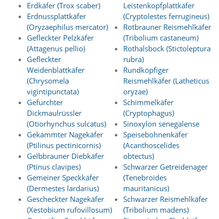
t
Erdkäfer (Trox scaber)
Leistenkopfplattkäfer
s
Erdnussplattkäfer
(Cryptolestes ferrugineus)
c
(Oryzaephilus mercator)
Rotbrauner Reismehlkäfer
h
Gefleckter Pelzkäfer
(Tribolium castaneum)
l
(Attagenus pellio)
Rothalsbock (Stictoleptura
i
Gefleckter
rubra)
e
ß
Weidenblattkäfer
Rundköpfiger
t
(Chrysomela
Reismehlkäfer (Latheticus
d
vigintipunctata)
oryzae)
i
Gefurchter
Schimmelkäfer
e
Dickmaulrüssler
(Cryptophagus)
A
(Otiorhynchus sulcatus)
Sinoxylon senegalense
k
Gekämmter Nagekäfer
Speisebohnenkäfer
t
i
(Ptilinus pectinicornis)
(Acanthoscelides
v
Gelbbrauner Diebkäfer
obtectus)
i
(Ptinus clavipes)
Schwarzer Getreidenager
e
Gemeiner Speckkäfer
(Tenebroides
r
(Dermestes lardarius)
mauritanicus)
u
Gescheckter Nagekäfer
Schwarzer Reismehlkäfer
n
g
(Xestobium rufovillosum)
(Tribolium madens)
d