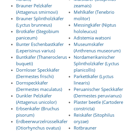
A
Brauner Pelzkäfer
zeamais)
k
t
(Attagenus smirnovi)
Mehlkäfer (Tenebrio
i
Brauner Splintholzkäfer
molitor)
v
(Lyctus brunneus)
Messingkäfer (Niptus
i
Brotkäfer (Stegobium
hololeucus)
e
paniceum)
Adistemia watsoni
r
Bunter Eschenbastkäfer
Museumskäfer
e
n
(Leperisinus varius)
(Anthrenus museorum)
d
Buntkäfer (Thaneroclerus
Nordamerikanischer
i
buqueti)
Splintholzkäfer (Lyctus
e
Dornloser Speckkäfer
planicollis)
s
(Dermestes frischi)
Parkettkäfer (Lyctus
e
Dornspeckkäfer
linearis)
r
(Dermestes maculatus)
Peruanischer Speckkäfer
C
o
Dunkler Pelzkäfer
(Dermestes peruvianus)
o
(Attagenus unicolor)
Plaster beetle (Cartodere
k
Erbsenkäfer (Bruchus
constricta)
i
pisorum)
Reiskäfer (Sitophilus
e
Erdbeerwurzelrüsselkäfer
oryzae)
a
(Otiorhynchus ovatus)
Rotbrauner
r