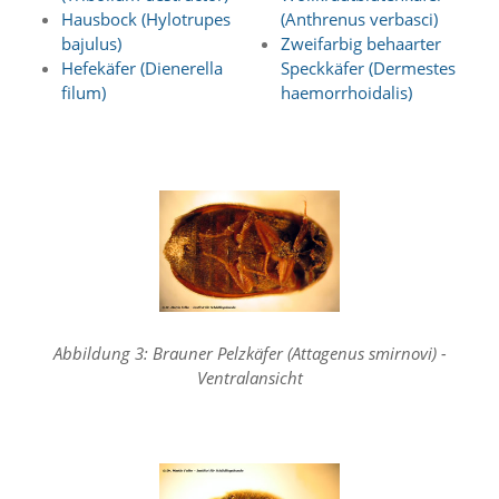
Statistik
Hausbock (Hylotrupes
(Anthrenus verbasci)
bajulus)
Zweifarbig behaarter
(Optimierung
Hefekäfer (Dienerella
Speckkäfer (Dermestes
der
filum)
haemorrhoidalis)
Inhalte)
W
i
r
n
u
t
z
e
n
f
Abbildung 3: Brauner Pelzkäfer (Attagenus smirnovi) -
u
Ventralansicht
n
k
t
i
o
n