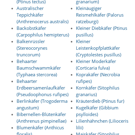
(Ptinus tectus)
granarium)
O
Australischer
Kleinäugiger
p
Teppichkäfer
Reismehlkäfer (Palorus
t
i
(Anthrenocerus australis)
ratzeburgi)
o
Backobstkäfer
Kleiner Diebkäfer (Ptinus
n
(Carpophilus hemipterus)
pusillus)
a
Balkenrüssler
Kleiner
u
(Stereocorynes
Leistenkopfplattkäfer
s
truncorum)
(Cryptolestes pusillus)
g
e
Behaarter
Kleiner Moderkäfer
w
Baumschwammkäfer
(Corticaria fulva)
ä
(Typhaea stercorea)
Koprakäfer (Necrobia
h
Behaarter
rufipes)
l
Erdbeersamenlaufkäfer
Kornkäfer (Sitophilus
t
(Pseudoophonus rufipes)
granarius)
i
Berlinkäfer (Trogoderma
Kräuterdieb (Ptinus fur)
s
t
angustum)
Kugelkäfer (Gibbium
.
Bibernellen-Blütenkäfer
psylloides)
D
(Anthrenus pimpinellae)
Lilienhähnchen (Lilioceris
a
Blumenkäfer (Anthicus
lilii)
s
floralis)
Maiskäfer (Sitophilus