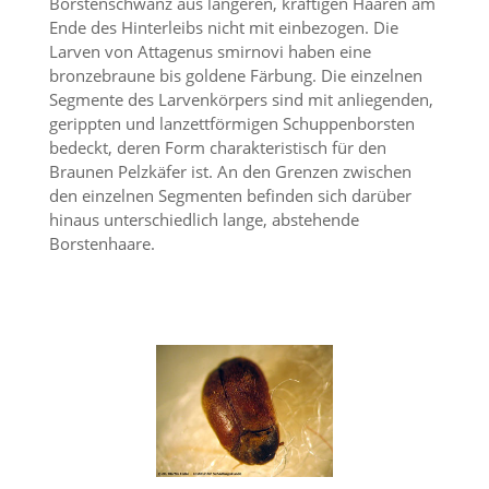
Borstenschwanz aus längeren, kräftigen Haaren am
n
Ende des Hinterleibs nicht mit einbezogen. Die
S
Larven von Attagenus smirnovi haben eine
i
bronzebraune bis goldene Färbung. Die einzelnen
e
,
Segmente des Larvenkörpers sind mit anliegenden,
d
gerippten und lanzettförmigen Schuppenborsten
a
bedeckt, deren Form charakteristisch für den
s
Braunen Pelzkäfer ist. An den Grenzen zwischen
s
den einzelnen Segmenten befinden sich darüber
d
hinaus unterschiedlich lange, abstehende
i
e
Borstenhaare.
t
e
c
h
n
i
s
c
h
e
r