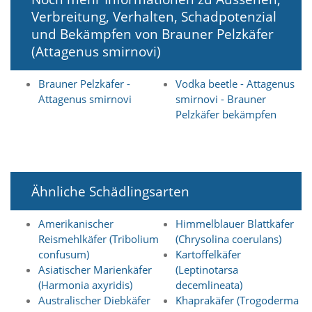
e
Verbreitung, Verhalten, Schadpotenzial
s
e
und Bekämpfen von Brauner Pelzkäfer
r
(Attagenus smirnovi)
f
o
r
Brauner Pelzkäfer -
Vodka beetle - Attagenus
d
Attagenus smirnovi
smirnovi - Brauner
e
Pelzkäfer bekämpfen
r
l
i
c
h
,
Ähnliche Schädlingsarten
d
a
Amerikanischer
Himmelblauer Blattkäfer
s
Reismehlkäfer (Tribolium
(Chrysolina coerulans)
s
confusum)
Kartoffelkäfer
d
i
Asiatischer Marienkäfer
(Leptinotarsa
e
(Harmonia axyridis)
decemlineata)
s
Australischer Diebkäfer
Khaprakäfer (Trogoderma
e