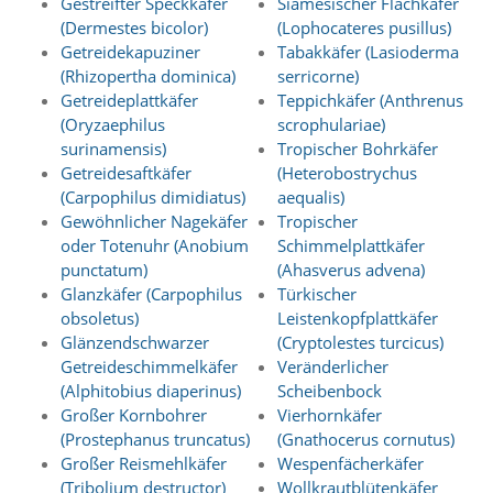
Gestreifter Speckkäfer
Siamesischer Flachkäfer
e
(Dermestes bicolor)
(Lophocateres pusillus)
r
Getreidekapuziner
Tabakkäfer (Lasioderma
S
(Rhizopertha dominica)
serricorne)
t
Getreideplattkäfer
Teppichkäfer (Anthrenus
a
t
(Oryzaephilus
scrophulariae)
i
surinamensis)
Tropischer Bohrkäfer
s
Getreidesaftkäfer
(Heterobostrychus
t
(Carpophilus dimidiatus)
aequalis)
i
Gewöhnlicher Nagekäfer
Tropischer
k
oder Totenuhr (Anobium
Schimmelplattkäfer
c
punctatum)
(Ahasverus advena)
o
o
Glanzkäfer (Carpophilus
Türkischer
k
obsoletus)
Leistenkopfplattkäfer
i
Glänzendschwarzer
(Cryptolestes turcicus)
e
Getreideschimmelkäfer
Veränderlicher
s
(Alphitobius diaperinus)
Scheibenbock
e
Großer Kornbohrer
Vierhornkäfer
i
n
(Prostephanus truncatus)
(Gnathocerus cornutus)
.
Großer Reismehlkäfer
Wespenfächerkäfer
(Tribolium destructor)
Wollkrautblütenkäfer