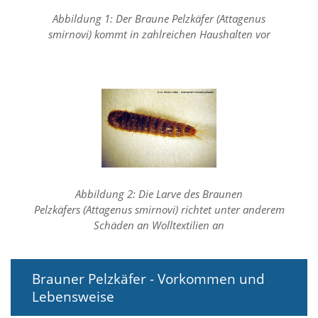
f
o
Abbildung 1: Der Braune Pelzkäfer (Attagenus
r
smirnovi) kommt in zahlreichen Haushalten vor
d
e
r
l
i
c
h
e
n
C
o
o
Abbildung 2: Die Larve des Braunen
k
Pelzkäfers (Attagenus smirnovi) richtet unter anderem
i
Schäden an Wolltextilien an
e
s
n
i
Brauner Pelzkäfer - Vorkommen und
c
Lebensweise
h
t