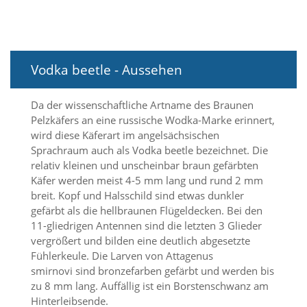
i
e
r
e
n
Vodka beetle - Aussehen
w
o
l
Da der wissenschaftliche Artname des Braunen
l
Pelzkäfers an eine russische Wodka-Marke erinnert,
e
n
wird diese Käferart im angelsächsischen
.
Sprachraum auch als Vodka beetle bezeichnet. Die
B
relativ kleinen und unscheinbar braun gefärbten
i
Käfer werden meist 4-5 mm lang und rund 2 mm
t
breit. Kopf und Halsschild sind etwas dunkler
t
gefärbt als die hellbraunen Flügeldecken. Bei den
e
b
11-gliedrigen Antennen sind die letzten 3 Glieder
e
vergrößert und bilden eine deutlich abgesetzte
a
Fühlerkeule. Die Larven von Attagenus
c
smirnovi sind bronzefarben gefärbt und werden bis
h
zu 8 mm lang. Auffällig ist ein Borstenschwanz am
t
Hinterleibsende.
e