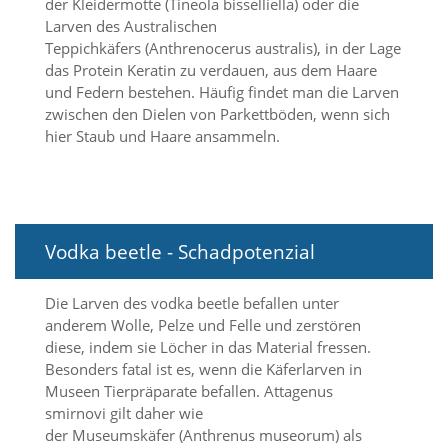
der Kleidermotte (Tineola bisselliella) oder die
d
Larven des Australischen
e
Teppichkäfers (Anthrenocerus australis), in der Lage
a
k
das Protein Keratin zu verdauen, aus dem Haare
t
und Federn bestehen. Häufig findet man die Larven
i
zwischen den Dielen von Parkettböden, wenn sich
v
hier Staub und Haare ansammeln.
i
e
r
t
w
e
Vodka beetle - Schadpotenzial
r
d
e
Die Larven des vodka beetle befallen unter
n
anderem Wolle, Pelze und Felle und zerstören
k
diese, indem sie Löcher in das Material fressen.
ö
Besonders fatal ist es, wenn die Käferlarven in
n
n
Museen Tierpräparate befallen. Attagenus
e
smirnovi gilt daher wie
n
der Museumskäfer (Anthrenus museorum) als
.