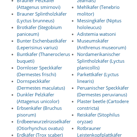
Brauner Pelzkäfer
zeamais)
O
(Attagenus smirnovi)
Mehlkäfer (Tenebrio
p
Brauner Splintholzkäfer
molitor)
t
(Lyctus brunneus)
Messingkäfer (Niptus
i
o
Brotkäfer (Stegobium
hololeucus)
n
paniceum)
Adistemia watsoni
a
Bunter Eschenbastkäfer
Museumskäfer
u
(Leperisinus varius)
(Anthrenus museorum)
s
Buntkäfer (Thaneroclerus
Nordamerikanischer
g
buqueti)
Splintholzkäfer (Lyctus
e
Dornloser Speckkäfer
planicollis)
w
ä
(Dermestes frischi)
Parkettkäfer (Lyctus
h
Dornspeckkäfer
linearis)
l
(Dermestes maculatus)
Peruanischer Speckkäfer
t
Dunkler Pelzkäfer
(Dermestes peruvianus)
i
(Attagenus unicolor)
Plaster beetle (Cartodere
s
Erbsenkäfer (Bruchus
constricta)
t
.
pisorum)
Reiskäfer (Sitophilus
D
Erdbeerwurzelrüsselkäfer
oryzae)
a
(Otiorhynchus ovatus)
Rotbrauner
s
Erdkäfer (Trox scaber)
Leistenkopfplattkäfer