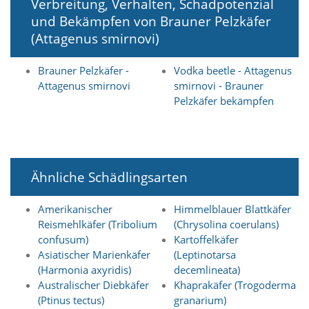
Verbreitung, Verhalten, Schadpotenzial
a
und Bekämpfen von Brauner Pelzkäfer
l
(Attagenus smirnovi)
t
e
s
Brauner Pelzkäfer -
Vodka beetle - Attagenus
i
Attagenus smirnovi
smirnovi - Brauner
c
Pelzkäfer bekämpfen
h
t
b
a
r
z
Ähnliche Schädlingsarten
u
m
a
Amerikanischer
Himmelblauer Blattkäfer
c
Reismehlkäfer (Tribolium
(Chrysolina coerulans)
h
confusum)
Kartoffelkäfer
e
Asiatischer Marienkäfer
(Leptinotarsa
n
(Harmonia axyridis)
decemlineata)
i
Australischer Diebkäfer
Khaprakäfer (Trogoderma
s
t
(Ptinus tectus)
granarium)