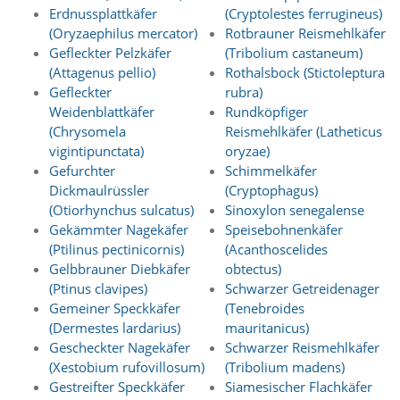
A
Erdnussplattkäfer
(Cryptolestes ferrugineus)
k
(Oryzaephilus mercator)
Rotbrauner Reismehlkäfer
t
i
Gefleckter Pelzkäfer
(Tribolium castaneum)
v
(Attagenus pellio)
Rothalsbock (Stictoleptura
i
Gefleckter
rubra)
e
Weidenblattkäfer
Rundköpfiger
r
(Chrysomela
Reismehlkäfer (Latheticus
e
vigintipunctata)
oryzae)
n
Gefurchter
Schimmelkäfer
d
i
Dickmaulrüssler
(Cryptophagus)
e
(Otiorhynchus sulcatus)
Sinoxylon senegalense
s
Gekämmter Nagekäfer
Speisebohnenkäfer
e
(Ptilinus pectinicornis)
(Acanthoscelides
r
Gelbbrauner Diebkäfer
obtectus)
C
(Ptinus clavipes)
Schwarzer Getreidenager
o
o
Gemeiner Speckkäfer
(Tenebroides
k
(Dermestes lardarius)
mauritanicus)
i
Gescheckter Nagekäfer
Schwarzer Reismehlkäfer
e
(Xestobium rufovillosum)
(Tribolium madens)
a
Gestreifter Speckkäfer
Siamesischer Flachkäfer
r