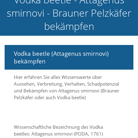
e
smirnovi - Brauner Pelzkäfer
l
c
bekämpfen
h
e
C
o
o
k
Vodka beetle (Attagenus smirnovi)
i
bekämpfen
e
a
r
Hier erfahren Sie alles Wissenswerte über
t
Aussehen, Verbreitung, Verhalten, Schadpotenzial
S
und Bekämpfen von Attagenus smirnovi (Brauner
i
Pelzkäfer oder auch Vodka beetle)
e
a
k
z
e
Wissenschaftliche Bezeichnung des Vodka
p
beetles: Attagenus smirnovi (PODA, 1761)
t