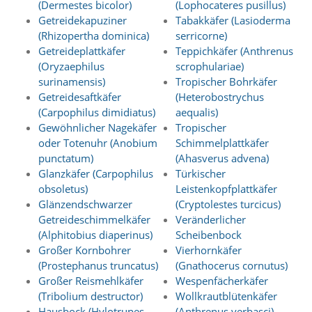
(Dermestes bicolor)
(Lophocateres pusillus)
t
s
Getreidekapuziner
Tabakkäfer (Lasioderma
c
(Rhizopertha dominica)
serricorne)
h
Getreideplattkäfer
Teppichkäfer (Anthrenus
l
(Oryzaephilus
scrophulariae)
i
surinamensis)
Tropischer Bohrkäfer
e
Getreidesaftkäfer
(Heterobostrychus
ß
(Carpophilus dimidiatus)
aequalis)
t
d
Gewöhnlicher Nagekäfer
Tropischer
i
oder Totenuhr (Anobium
Schimmelplattkäfer
e
punctatum)
(Ahasverus advena)
A
Glanzkäfer (Carpophilus
Türkischer
k
obsoletus)
Leistenkopfplattkäfer
t
Glänzendschwarzer
(Cryptolestes turcicus)
i
v
Getreideschimmelkäfer
Veränderlicher
i
(Alphitobius diaperinus)
Scheibenbock
e
Großer Kornbohrer
Vierhornkäfer
r
(Prostephanus truncatus)
(Gnathocerus cornutus)
u
Großer Reismehlkäfer
Wespenfächerkäfer
n
(Tribolium destructor)
Wollkrautblütenkäfer
g
d
Hausbock (Hylotrupes
(Anthrenus verbasci)