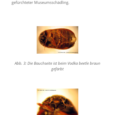
gefürchteter Museumsschädling.
Marketing
(Anzeigen
personalisierter
Werbung)
U
m
p
e
r
Abb. 3: Die Bauchseite ist beim Vodka beetle braun
s
gefärbt
o
n
a
l
i
s
i
e
r