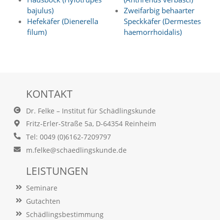
e
bajulus)
Zweifarbig behaarter
r
Hefekäfer (Dienerella
Speckkäfer (Dermestes
S
filum)
haemorrhoidalis)
t
a
t
i
s
t
KONTAKT
i
k
Dr. Felke – Institut für Schädlingskunde
c
o
Fritz-Erler-Straße 5a, D-64354 Reinheim
o
Tel: 0049 (0)6162-7209797
k
i
m.felke@schaedlingskunde.de
e
s
LEISTUNGEN
e
i
Seminare
n
Gutachten
.
Schädlingsbestimmung