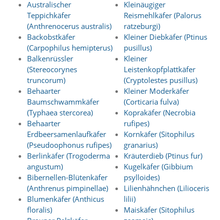
e
Australischer
Kleinäugiger
s
Teppichkäfer
Reismehlkäfer (Palorus
e
(Anthrenocerus australis)
ratzeburgi)
r
Backobstkäfer
Kleiner Diebkäfer (Ptinus
f
(Carpophilus hemipterus)
pusillus)
o
r
Balkenrüssler
Kleiner
d
(Stereocorynes
Leistenkopfplattkäfer
e
truncorum)
(Cryptolestes pusillus)
r
Behaarter
Kleiner Moderkäfer
l
Baumschwammkäfer
(Corticaria fulva)
i
(Typhaea stercorea)
Koprakäfer (Necrobia
c
Behaarter
rufipes)
h
,
Erdbeersamenlaufkäfer
Kornkäfer (Sitophilus
d
(Pseudoophonus rufipes)
granarius)
a
Berlinkäfer (Trogoderma
Kräuterdieb (Ptinus fur)
s
angustum)
Kugelkäfer (Gibbium
s
Bibernellen-Blütenkäfer
psylloides)
d
(Anthrenus pimpinellae)
Lilienhähnchen (Lilioceris
i
e
Blumenkäfer (Anthicus
lilii)
s
floralis)
Maiskäfer (Sitophilus
e