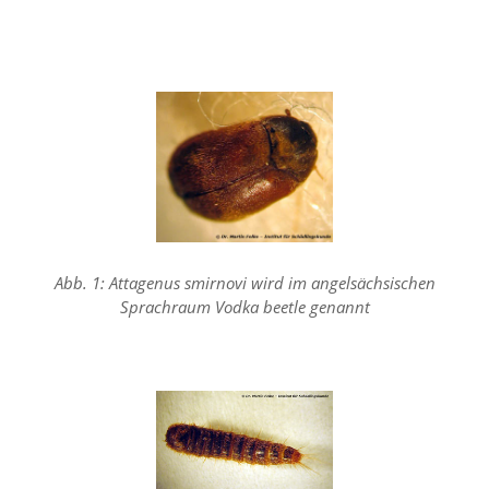
n
S
i
e
,
d
a
s
s
d
i
e
t
Abb. 1: Attagenus smirnovi wird im angelsächsischen
e
c
Sprachraum Vodka beetle genannt
h
n
i
s
c
h
e
r