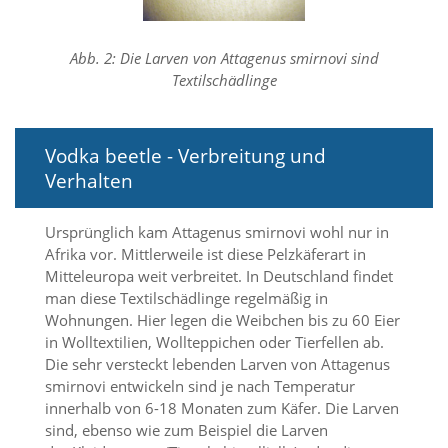
f
o
r
Abb. 2: Die Larven von Attagenus smirnovi sind
d
e
Textilschädlinge
r
l
i
Vodka beetle - Verbreitung und
c
h
Verhalten
e
n
C
Ursprünglich kam Attagenus smirnovi wohl nur in
o
Afrika vor. Mittlerweile ist diese Pelzkäferart in
o
Mitteleuropa weit verbreitet. In Deutschland findet
k
man diese Textilschädlinge regelmäßig in
i
Wohnungen. Hier legen die Weibchen bis zu 60 Eier
e
in Wolltextilien, Wollteppichen oder Tierfellen ab.
s
n
Die sehr versteckt lebenden Larven von Attagenus
i
smirnovi entwickeln sind je nach Temperatur
c
innerhalb von 6-18 Monaten zum Käfer. Die Larven
h
sind, ebenso wie zum Beispiel die Larven
t