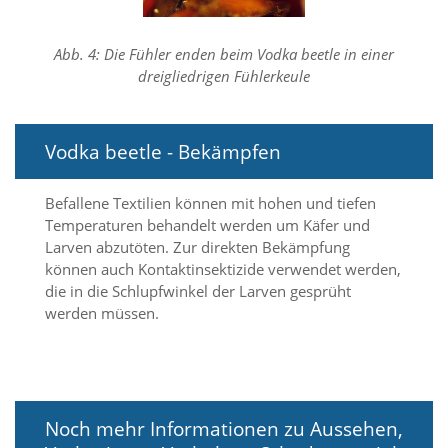
t
e
u
Abb. 4: Die Fühler enden beim Vodka beetle in einer
n
dreigliedrigen Fühlerkeule
d
f
ü
r
Vodka beetle - Bekämpfen
S
i
e
Befallene Textilien können mit hohen und tiefen
o
Temperaturen behandelt werden um Käfer und
p
Larven abzutöten. Zur direkten Bekämpfung
t
können auch Kontaktinsektizide verwendet werden,
i
die in die Schlupfwinkel der Larven gesprüht
m
i
werden müssen.
e
r
t
e
I
n
Noch mehr Informationen zu Aussehen,
h